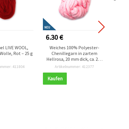
NEU
NEU
6.30 €
2.50
el LIVE WOOL,
Weiches 100% Polyester-
Wolle, Rot – 25 g
Chenillegarn in zartem
St
Hellrosa, 20 mm dick, ca. 240
Polyest
g × 25 m – perfekt zum
Häk
nummer: 411804
Artikelnummer: 412377
Ar
Kuschelstricken, für
krea
Babyprojekte & kreative DIY-
Kaufen
Kauf
Bastelideen