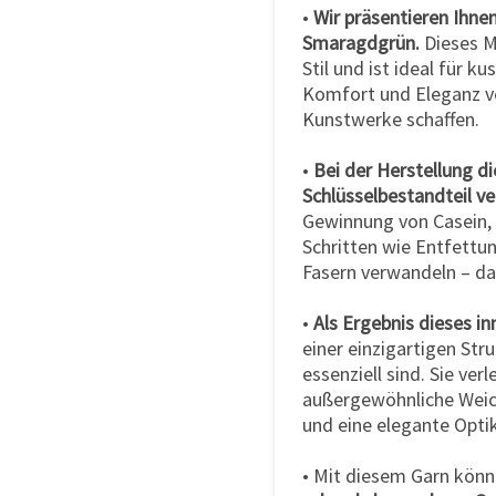
•
Wir präsentieren Ihne
Smaragdgrün.
Dieses Ma
Stil und ist ideal für k
Komfort und Eleganz ve
Kunstwerke schaffen.
•
Bei der Herstellung di
Schlüsselbestandteil v
Gewinnung von Casein, 
Schritten wie Entfettu
Fasern verwandeln – da
•
Als Ergebnis dieses i
einer einzigartigen Stru
essenziell sind. Sie ver
außergewöhnliche Weich
und eine elegante Optik
• Mit diesem Garn könn