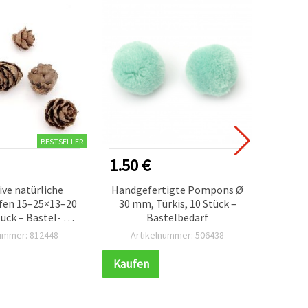
BESTSELLER
1.50 €
1.80
ve natürliche
Handgefertigte Pompons Ø
Grun
fen 15–25×13–20
30 mm, Türkis, 10 Stück –
Le
ück – Bastel- &
Bastelbedarf
o‑Zapfen
nummer: 812448
Artikelnummer: 506438
Ar
Kaufen
Kauf