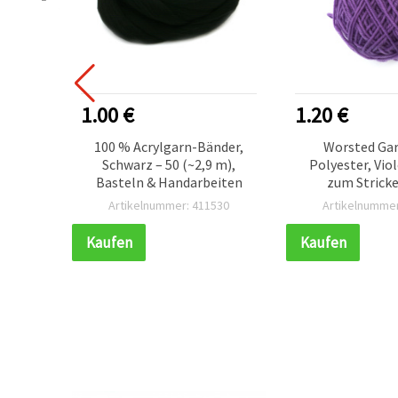
1.00 €
1.20 €
rn aus
100 % Acrylgarn-Bänder,
Worsted Ga
zartem
Schwarz – 50 (~2,9 m),
Polyester, Viol
ca. 240
Basteln & Handarbeiten
zum Stricke
zum
vielfältige Ba
383
Artikelnummer: 411530
Artikelnummer
für
Handarbeits
ative
Kaufen
Kaufen