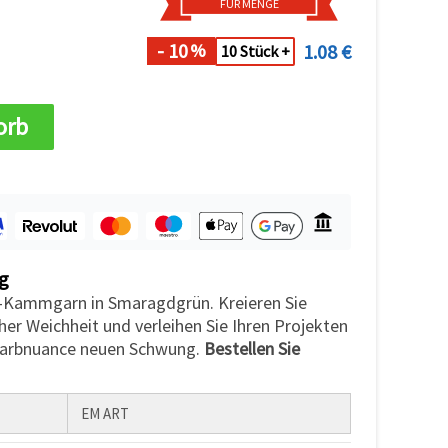
FÜR MENGE
- 10
1.08 €
%
10 Stück +
orb
g
Kammgarn in Smaragdgrün. Kreieren Sie
cher Weichheit und verleihen Sie Ihren Projekten
 Farbnuance neuen Schwung.
Bestellen Sie
EM ART