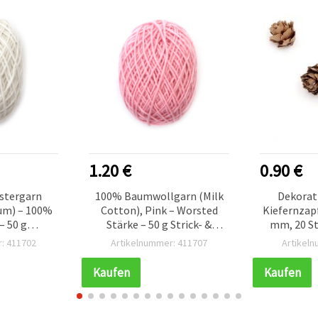
1.20 €
0.90 €
stergarn
100% Baumwollgarn (Milk
Dekorati
um) – 100%
Cotton), Pink – Worsted
Kiefernzap
– 50 g
Stärke – 50 g Strick- &
mm, 20 St
& Häkelgarn
Häkelgarn
Dek
: 411702
Artikelnummer: 411707
Artikel
Kaufen
Kaufen