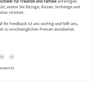
schenk für Freunde und Familie
anfertigen.
ität, indem Sie Bezüge, Kissen, Vorhänge und
ires stricken.
s!
Ihr Feedback ist uns wichtig und hilft uns,
en zu erschwinglichen Preisen anzubieten.
n
terne
3 Sterne
4 Sterne
5 Sterne
bewertet.