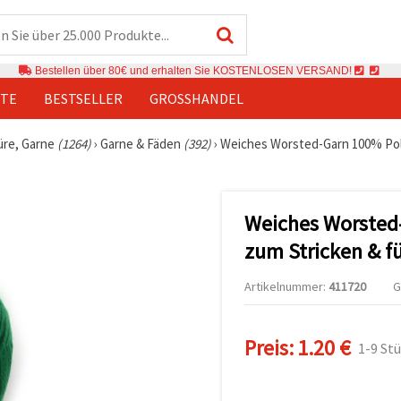
Bestellen über 80€ und erhalten Sie KOSTENLOSEN VERSAND!
TE
BESTSELLER
GROSSHANDEL
üre, Garne
(1264)
›
Garne & Fäden
(392)
›
Weiches Worsted-Garn 100% Polye
Weiches Worsted-
zum Stricken & f
Artikelnummer:
411720
G
Preis:
1.20 €
1-9 St