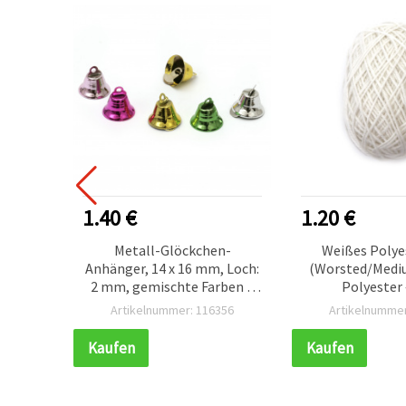
1.40 €
1.20 €
Metall-Glöckchen-
Weißes Polye
tangen
Anhänger, 14 x 16 mm, Loch:
(Worsted/Medi
tück –
2 mm, gemischte Farben –
Polyester 
rieren
10 Stück
Handstrickgarn 
918
Artikelnummer: 116356
Artikelnummer
Kaufen
Kaufen