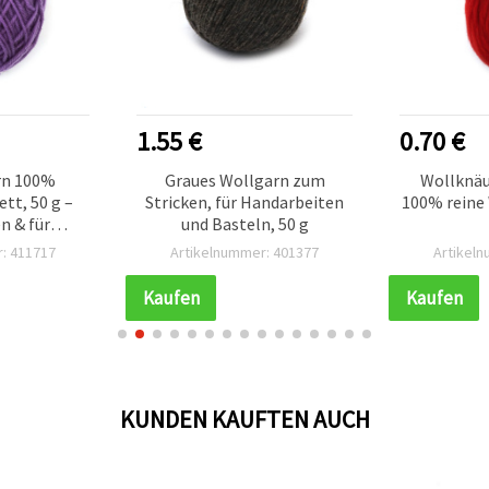
1.55 €
0.70 €
rn 100%
Graues Wollgarn zum
Wollknäu
ett, 50 g –
Stricken, für Handarbeiten
100% reine 
n & für
und Basteln, 50 g
stel- und
: 411717
Artikelnummer: 401377
Artikel
projekte
Kaufen
Kaufen
KUNDEN KAUFTEN AUCH