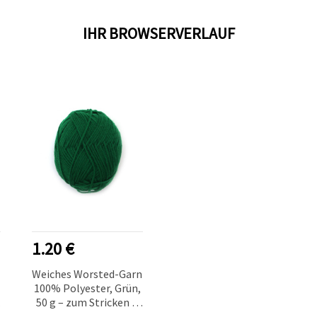
IHR BROWSERVERLAUF
1.20 €
n
Weiches Worsted-Garn
100% Polyester, Grün,
50 g – zum Stricken &
für Bastel- und