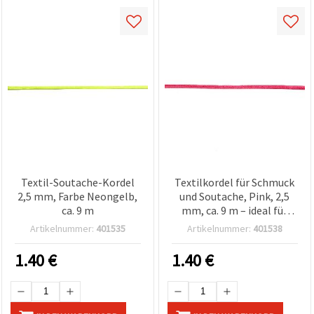
zu
analysieren
sowie
relevantere
Inhalte und
Werbung
anzuzeigen,
auch mit
Unterstützung
unserer
Partner für
Analyse
und
Marketing.
Sie können
Textil-Soutache-Kordel
Textilkordel für Schmuck
alle
2,5 mm, Farbe Neongelb,
und Soutache, Pink, 2,5
Cookies
akzeptieren,
ca. 9 m
mm, ca. 9 m – ideal für
ablehnen
Armbänder, Halsketten,
Artikelnummer:
401535
Artikelnummer:
401538
oder Ihre
Makramee & Deko
Auswahl in
den
1.40
€
1.40
€
Einstellungen
individuell
festlegen.
Ihre
Einwilligung