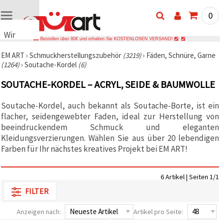
0
Wir
Bestellen über 80€ und erhalten Sie KOSTENLOSEN VERSAND!
verwenden
EM ART
›
Schmuckherstellungszubehör
(3219)
›
Fäden, Schnüre, Garne
Cookies
(1264)
›
Soutache-Kordel
(6)
🍪 Wir
verwenden
SOUTACHE-KORDEL – ACRYL, SEIDE & BAUMWOLLE
Cookies
und
ähnliche
Soutache-Kordel, auch bekannt als Soutache-Borte, ist ein
Technologien,
flacher, seidengewebter Faden, ideal zur Herstellung von
um das
ordnungsgemäße
beeindruckendem Schmuck und eleganten
Funktionieren
Kleidungsverzierungen. Wählen Sie aus über 20 lebendigen
der Website
Farben für Ihr nächstes kreatives Projekt bei EM ART!
sicherzustellen,
Ihr
Nutzungserlebnis
zu
6 Artikel | Seiten 1/1
verbessern
und, mit
FILTER
Ihrer
Einwilligung,
Anzeigen nach:
Artikel pro Seite:
den
Datenverkehr