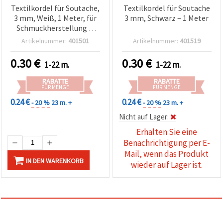
Textilkordel für Soutache,
Textilkordel für Soutache
3 mm, Weiß, 1 Meter, für
3 mm, Schwarz – 1 Meter
Schmuckherstellung &
Basteln
Artikelnummer:
401501
Artikelnummer:
401519
0.30
€
0.30
€
1-22 m.
1-22 m.
RABATTE
RABATTE
FÜR MENGE
FÜR MENGE
0.24 €
0.24 €
- 20 %
23 m. +
- 20 %
23 m. +
Nicht auf Lager:
Erhalten Sie eine
Benachrichtigung per E-
Mail, wenn das Produkt
IN DEN WARENKORB
wieder auf Lager ist.