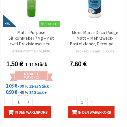
BESTSELLER
NEU
Multi-Purpose
Mont Marte Deco Pudge
Silikonkleber 74 g – mit
Matt – Mehrzweck-
zwei Präzisionsdüsen –
Bastelkleber, Decoupage-
ideal für Schmuckbasteln,
Versiegler &
Artikelnummer:
516601
Artikelnummer:
506967
Bastelbedarf & kreative
Überzugslack, 236 ml
DIY-Projekte
1.50
€
7.60
€
1-11 Stück
RABATTE
FÜR MENGE
1.05 €
- 30 %
12-23 Stück
0.90 €
- 40 %
24 Stück +
IN DEN WARENKORB
IN DEN WARENKORB