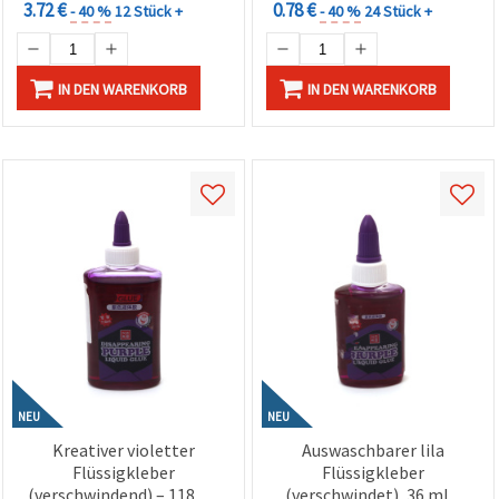
3.72 €
0.78 €
- 40 %
12 Stück +
- 40 %
24 Stück +
IN DEN WARENKORB
IN DEN WARENKORB
NEU
NEU
Kreativer violetter
Auswaschbarer lila
Flüssigkleber
Flüssigkleber
(verschwindend) – 118 ml
(verschwindet), 36 ml –