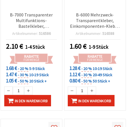
B-7000 Transparenter
B-6000 Mehrzweck-
Multifunktions-
Transparentkleber,
Bastelkleber,
Einkomponenten-Kleber,
Einkomponenten-Kleber,
9 ml
Artikelnummer:
516586
Artikelnummer:
516588
15 ml
2.10
€
1.60
€
1-4 Stück
1-9 Stück
RABATTE
RABATTE
FÜR MENGE
FÜR MENGE
1.68 €
1.28 €
- 20 %
5-9 Stück
- 20 %
10-19 Stück
1.47 €
1.12 €
- 30 %
10-19 Stück
- 30 %
20-49 Stück
1.05 €
0.80 €
- 50 %
20 Stück +
- 50 %
50 Stück +
IN DEN WARENKORB
IN DEN WARENKORB