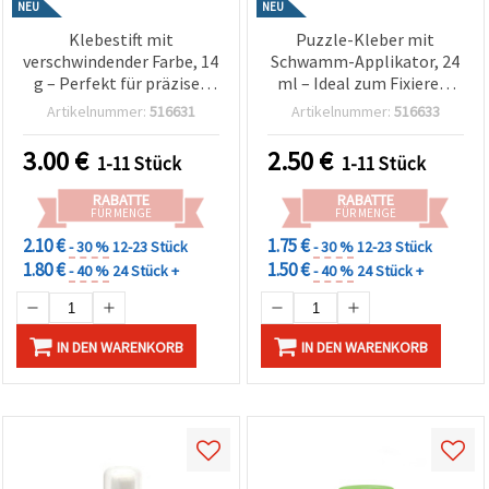
NEU
NEU
Klebestift mit
Puzzle-Kleber mit
verschwindender Farbe, 14
Schwamm-Applikator, 24
g – Perfekt für präzises
ml – Ideal zum Fixieren,
Basteln, Nähen & kreative
Versiegeln & Aufhängen
Artikelnummer:
516631
Artikelnummer:
516633
DIY-Projekte
fertiger Puzzles
3.00
€
2.50
€
1-11 Stück
1-11 Stück
RABATTE
RABATTE
FÜR MENGE
FÜR MENGE
2.10 €
1.75 €
- 30 %
12-23 Stück
- 30 %
12-23 Stück
1.80 €
1.50 €
- 40 %
24 Stück +
- 40 %
24 Stück +
IN DEN WARENKORB
IN DEN WARENKORB