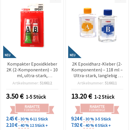
NEU
NEU
Kompakter Epoxidkleber
2K Epoxidharz-Kleber (2-
2K (2-Komponenten) – 10
Komponenten) – 118 ml –
ml, ultra-stark,
Ultra-stark, langlebig &
transparent &
glasklarer Halt – ideal für
Artikelnummer:
516612
Artikelnummer:
516611
schnellhärtend,
Schmuckbasteln, Holz,
Bastelkleber für
Metall & DIY-
3.50
€
13.20
€
1-5 Stück
1-2 Stück
Schmuckbasteln, Holz,
Kreativprojekte
Metall & präzise
RABATTE
RABATTE
Reparaturen
FÜR MENGE
FÜR MENGE
2.45 €
9.24 €
- 30 %
6-11 Stück
- 30 %
3-5 Stück
2.10 €
7.92 €
- 40 %
12 Stück +
- 40 %
6 Stück +