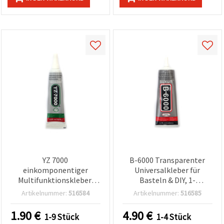
YZ 7000
B-6000 Transparenter
einkomponentiger
Universalkleber für
Multifunktionskleber,
Basteln & DIY, 1-
schnelltrocknend,
Komponenten-Kleber,
Artikelnummer:
516584
Artikelnummer:
516585
wasserfest und elastisch,
110 ml
15 ml
1.90
€
4.90
€
1-9 Stück
1-4 Stück