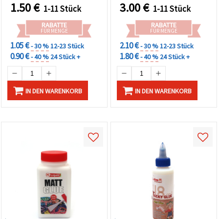
Kartenbasteln & kreative
für Serviettentechnik,
1.50
€
3.00
€
1-11 Stück
1-11 Stück
DIY-Projekte
Papierbasteln, Stoff und
Dekoprojekte
RABATTE
RABATTE
FÜR MENGE
FÜR MENGE
1.05 €
2.10 €
- 30 %
12-23 Stück
- 30 %
12-23 Stück
0.90 €
1.80 €
- 40 %
24 Stück +
- 40 %
24 Stück +
IN DEN WARENKORB
IN DEN WARENKORB