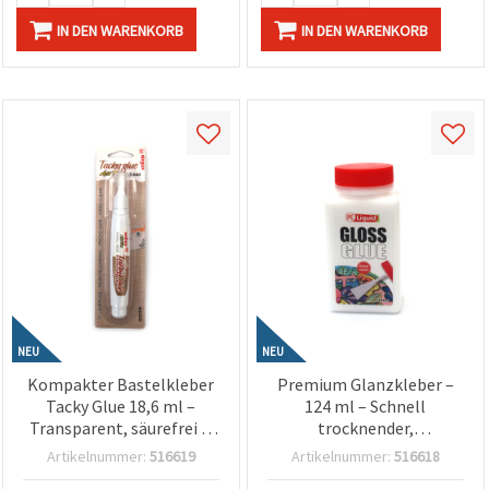
IN DEN WARENKORB
IN DEN WARENKORB
NEU
NEU
Kompakter Bastelkleber
Premium Glanzkleber –
Tacky Glue 18,6 ml –
124 ml – Schnell
Transparent, säurefrei &
trocknender,
fotosicher – ideal für
transparenter &
Artikelnummer:
516619
Artikelnummer:
516618
Scrapbooking,
glänzender Bastelkleber