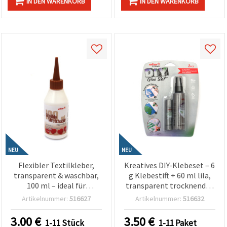
IN DEN WARENKORB
IN DEN WARENKORB
NEU
NEU
Flexibler Textilkleber,
Kreatives DIY-Klebeset – 6
transparent & waschbar,
g Klebestift + 60 ml lila,
100 ml – ideal für
transparent trocknendes
Stretchstoffe,
Sprühkleber-Spray – ideal
Artikelnummer:
516627
Artikelnummer:
516632
Reparaturen & kreative
für Basteln, Schule,
Näh- und Bastelprojekte
Scrapbooking & DIY-
3.00
€
3.50
€
1-11 Stück
1-11 Paket
Projekte