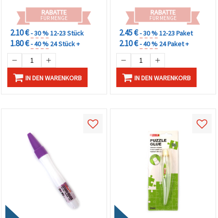
RABATTE
RABATTE
FÜR MENGE
FÜR MENGE
2.10 €
2.45 €
- 30 %
12-23 Stück
- 30 %
12-23 Paket
1.80 €
2.10 €
- 40 %
24 Stück +
- 40 %
24 Paket +
IN DEN WARENKORB
IN DEN WARENKORB