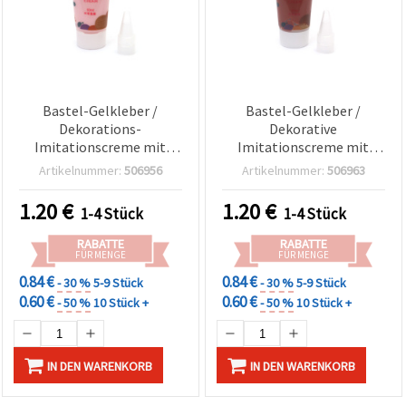
Bastel-Gelkleber /
Bastel-Gelkleber /
Dekorations-
Dekorative
Imitationscreme mit
Imitationscreme mit
Spritztülle, Pink – 50 ml
Tülle, Ziegelrot – 50 ml
Artikelnummer:
506956
Artikelnummer:
506963
1.20
€
1.20
€
1-4 Stück
1-4 Stück
RABATTE
RABATTE
FÜR MENGE
FÜR MENGE
0.84 €
0.84 €
- 30 %
5-9 Stück
- 30 %
5-9 Stück
0.60 €
0.60 €
- 50 %
10 Stück +
- 50 %
10 Stück +
IN DEN WARENKORB
IN DEN WARENKORB