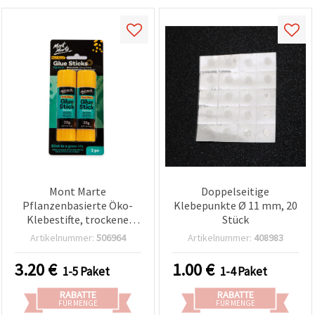
Mont Marte
Doppelseitige
Pflanzenbasierte Öko-
Klebepunkte Ø 11 mm, 20
Klebestifte, trockene
Stück
Rezeptur, 2 Stück
Artikelnummer:
506964
Artikelnummer:
408983
3.20
€
1.00
€
1-5 Paket
1-4 Paket
RABATTE
RABATTE
FÜR MENGE
FÜR MENGE