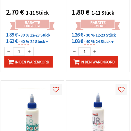
Holzverbindungen,
glasklare 3D-Effekte auf
Möbelreparatur &
Papier, Schmuck und
2.70
€
1.80
€
1-11 Stück
1-11 Stück
Bastelprojekte
Deko-Bastelarbeiten
RABATTE
RABATTE
FÜR MENGE
FÜR MENGE
1.89 €
1.26 €
- 30 %
12-23 Stück
- 30 %
12-23 Stück
1.62 €
1.08 €
- 40 %
24 Stück +
- 40 %
24 Stück +
IN DEN WARENKORB
IN DEN WARENKORB