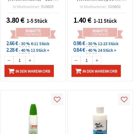
– leicht aufzutragen,
einfach aufzutragen,
Artikelnummer:
516603
Artikelnummer:
516602
trocknet transparent –
trocknet transparent &
ideal für Kinder, Basteln,
ideal für Kinder, Basteln
3.80
€
1.40
€
1-5 Stück
1-11 Stück
Papier & Scrapbooking
und Papierkunst
RABATTE
RABATTE
FÜR MENGE
FÜR MENGE
2.66 €
0.98 €
- 30 %
6-11 Stück
- 30 %
12-23 Stück
2.28 €
0.84 €
- 40 %
12 Stück +
- 40 %
24 Stück +
IN DEN WARENKORB
IN DEN WARENKORB