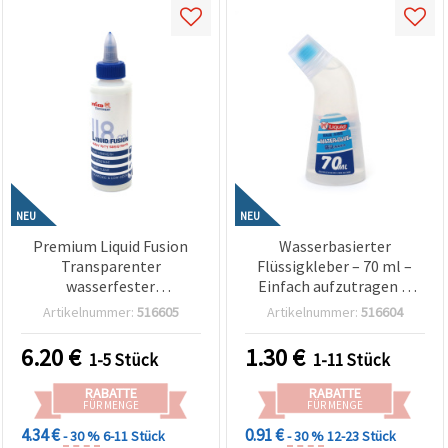
NEU
NEU
Premium Liquid Fusion
Wasserbasierter
Transparenter
Flüssigkleber – 70 ml –
wasserfester
Einfach aufzutragen &
Bastelkleber – 118 ml –
ideal für Bastelbedarf,
Artikelnummer:
516605
Artikelnummer:
516604
extra stark, klar & flexibel
Papierbasteln und
– ideal für
Schulprojekte
6.20
€
1.30
€
1-5 Stück
1-11 Stück
Schmuckbasteln, DIY,
Handarbeit &
RABATTE
RABATTE
Heimprojekte
FÜR MENGE
FÜR MENGE
4.34 €
0.91 €
- 30 %
6-11 Stück
- 30 %
12-23 Stück