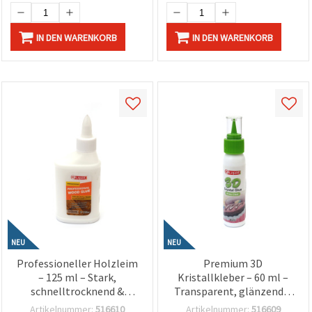
IN DEN WARENKORB
IN DEN WARENKORB
NEU
NEU
Professioneller Holzleim
Premium 3D
– 125 ml – Stark,
Kristallkleber – 60 ml –
schnelltrocknend &
Transparent, glänzend &
dauerhaft | Holzkleber für
ideal für erhabene
Artikelnummer:
516610
Artikelnummer:
516609