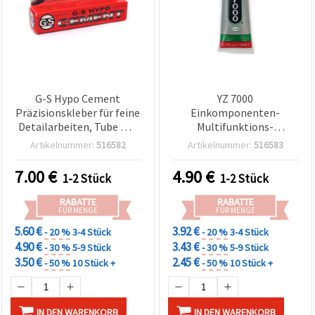
G-S Hypo Cement
YZ 7000
Präzisionskleber für feine
Einkomponenten-
Detailarbeiten, Tube mit
Multifunktions-
feiner Dosierspitze – 9 ml
Bastelkleber,
Artikelnummer:
516582
Artikelnummer:
516583
schnelltrocknend,
wasserfest & elastisch,
7.00
€
4.90
€
1-2 Stück
1-2 Stück
110 ml
RABATTE
RABATTE
FÜR MENGE
FÜR MENGE
5.60 €
3.92 €
- 20 %
3-4 Stück
- 20 %
3-4 Stück
4.90 €
3.43 €
- 30 %
5-9 Stück
- 30 %
5-9 Stück
3.50 €
2.45 €
- 50 %
10 Stück +
- 50 %
10 Stück +
IN DEN WARENKORB
IN DEN WARENKORB