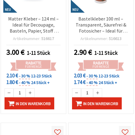
NEU
NEU
Matter Kleber – 124 ml –
Bastelkleber 100 ml –
Ideal für Decoupage,
Transparent, Säurefrei &
Basteln, Papier, Stoff &
Fotosicher – Ideal für
DIY-Projekte – Glattes,
Scrapbooking,
Artikelnummer:
516617
Artikelnummer:
516613
Nicht-Glänzendes Finish
Kartenbasteln & kreative
Bastelprojekte
3.00
€
2.90
€
1-11 Stück
1-11 Stück
RABATTE
RABATTE
FÜR MENGE
FÜR MENGE
2.10 €
2.03 €
- 30 %
12-23 Stück
- 30 %
12-23 Stück
1.80 €
1.74 €
- 40 %
24 Stück +
- 40 %
24 Stück +
IN DEN WARENKORB
IN DEN WARENKORB