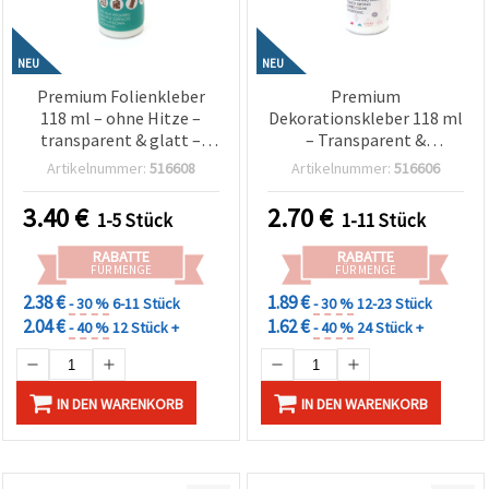
NEU
NEU
Premium Folienkleber
Premium
118 ml – ohne Hitze –
Dekorationskleber 118 ml
transparent & glatt –
– Transparent &
perfekt für Metallic-
schnelltrocknend – Ideal
Artikelnummer:
516608
Artikelnummer:
516606
Folien-Designs in
zum präzisen Aufkleben
Goldfarbe & Silberfarbe
von Strasssteinen, Perlen
3.40
€
2.70
€
1-5 Stück
1-11 Stück
auf Papier, Stoff und
& Deko-Elementen für
Leinwand
Basteln & Scrapbooking
RABATTE
RABATTE
FÜR MENGE
FÜR MENGE
2.38 €
1.89 €
- 30 %
6-11 Stück
- 30 %
12-23 Stück
2.04 €
1.62 €
- 40 %
12 Stück +
- 40 %
24 Stück +
IN DEN WARENKORB
IN DEN WARENKORB