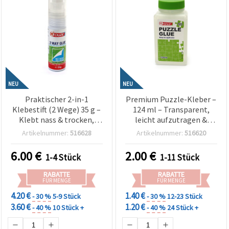
NEU
NEU
Praktischer 2-in-1
Premium Puzzle-Kleber –
Klebestift (2 Wege) 35 g –
124 ml – Transparent,
Klebt nass & trocken,
leicht aufzutragen &
ideal für Papierbasteln,
schnelltrocknend – ideal
Artikelnummer:
516628
Artikelnummer:
516620
Scrapbooking und DIY-
zum Versiegeln und
Bastelprojekte
Aufhängen fertiger
6.00
€
2.00
€
1-4 Stück
1-11 Stück
Puzzles
RABATTE
RABATTE
FÜR MENGE
FÜR MENGE
4.20 €
1.40 €
- 30 %
5-9 Stück
- 30 %
12-23 Stück
3.60 €
1.20 €
- 40 %
10 Stück +
- 40 %
24 Stück +