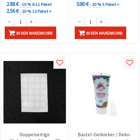
2.88 €
0.80 €
- 10 %
6-11 Paket
- 20 %
5 Paket +
2.56 €
- 20 %
12 Paket +
IN DEN WARENKORB
IN DEN WARENKORB
Doppelseitige
Bastel-Gelkleber / Deko-