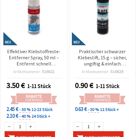
NEU
NEU
Effektiver Klebstoffreste-
Praktischer schwarzer
Entferner Spray, 50 ml –
Klebestift, 15 g – sicher,
Entfernt schnell
ungiftig & einfach
Klebereste, Etiketten &
anzuwenden für
Artikelnummer:
516621
Artikelnummer:
516629
Aufkleber-Rückstände
Schreiben, Basteln &
von verschiedenen
Klebearbeiten
3.50
€
0.90
€
1-11 Stück
1-11 Stück
Oberflächen
RABATTE
RABATTE
FÜR MENGE
FÜR MENGE
2.45 €
0.63 €
- 30 %
12-23 Stück
- 30 %
12 Stück +
2.10 €
- 40 %
24 Stück +