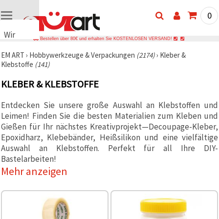
0
Wir
Bestellen über 80€ und erhalten Sie KOSTENLOSEN VERSAND!
verwenden
EM ART
›
Hobbywerkzeuge & Verpackungen
(2174)
›
Kleber &
Cookies
Klebstoffe
(141)
🍪 Wir
verwenden
KLEBER & KLEBSTOFFE
Cookies
und
ähnliche
Entdecken Sie unsere große Auswahl an Klebstoffen und
Technologien,
Leimen! Finden Sie die besten Materialien zum Kleben und
um das
ordnungsgemäße
Gießen für Ihr nächstes Kreativprojekt—Decoupage-Kleber,
Funktionieren
Epoxidharz, Klebebänder, Heißsilikon und eine vielfältige
der Website
Auswahl an Klebstoffen. Perfekt für all Ihre DIY-
sicherzustellen,
Ihr
Bastelarbeiten!
Nutzungserlebnis
Mehr anzeigen
zu
verbessern
und, mit
Ihrer
Einwilligung,
den
Datenverkehr