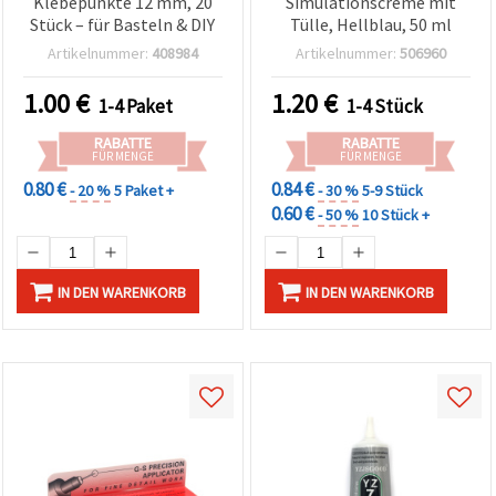
Klebepunkte 12 mm, 20
Simulationscreme mit
Stück – für Basteln & DIY
Tülle, Hellblau, 50 ml
Artikelnummer:
408984
Artikelnummer:
506960
1.00
€
1.20
€
1-4 Paket
1-4 Stück
RABATTE
RABATTE
FÜR MENGE
FÜR MENGE
0.80 €
0.84 €
- 20 %
5 Paket +
- 30 %
5-9 Stück
0.60 €
- 50 %
10 Stück +
IN DEN WARENKORB
IN DEN WARENKORB