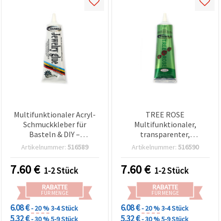
Multifunktionaler Acryl-
TREE ROSE
Schmuckkleber für
Multifunktionaler,
Basteln & DIY –
transparenter,
transparent, wasserfest,
wasserdichter Schmuck-
Artikelnummer:
516589
Artikelnummer:
516590
hochfest, alkali- und
und Bastelkleber – 110 ml
säurebeständig, 110 ml
7.60
€
7.60
€
1-2 Stück
1-2 Stück
RABATTE
RABATTE
FÜR MENGE
FÜR MENGE
6.08 €
6.08 €
- 20 %
3-4 Stück
- 20 %
3-4 Stück
5.32 €
5.32 €
- 30 %
5-9 Stück
- 30 %
5-9 Stück