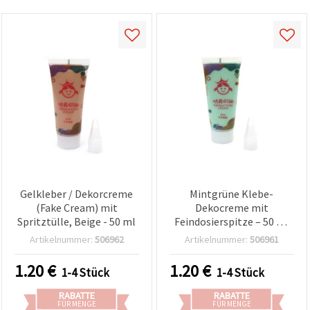
Gelkleber / Dekorcreme
Mintgrüne Klebe-
(Fake Cream) mit
Dekocreme mit
Spritztülle, Beige - 50 ml
Feindosierspitze – 50 ml
für kreative DIY- und
Artikelnummer:
506962
Artikelnummer:
506961
Bastelprojekte
1.20
€
1.20
€
1-4 Stück
1-4 Stück
RABATTE
RABATTE
FÜR MENGE
FÜR MENGE