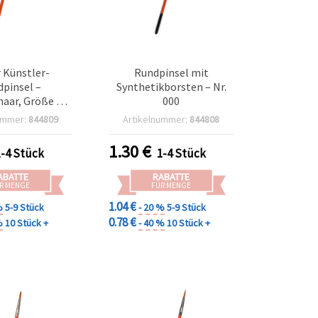
 Künstler-
Rundpinsel mit
pinsel –
Synthetikborsten – Nr.
aar, Größe Nr.
000
00
ummer:
844809
Artikelnummer:
844808
1.30
€
1-4 Stück
1-4 Stück
ABATTE
RABATTE
R MENGE
FÜR MENGE
1.04 €
%
5-9 Stück
- 20 %
5-9 Stück
0.78 €
%
10 Stück +
- 40 %
10 Stück +