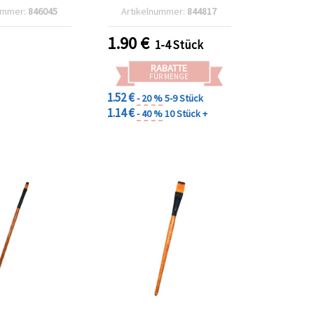
 – 3-teilig
7
ummer:
846045
Artikelnummer:
844817
1.90
€
1-4 Stück
RABATTE
FÜR MENGE
1.52 €
- 20 %
5-9 Stück
1.14 €
- 40 %
10 Stück +