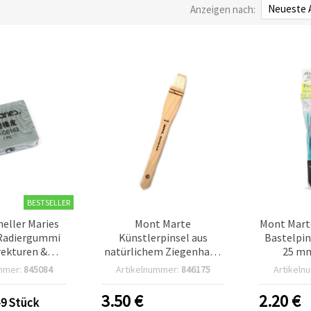
Anzeigen nach:
BESTSELLER
neller Maries
Mont Marte
Mont Mart
Radiergummi
Künstlerpinsel aus
Bastelpin
rekturen &
natürlichem Ziegenhaar,
25 mm
ebungen –
Griff aus Kiefernholz, 25
mmer:
845084
Artikelnummer:
846175
Artikeln
, präzises
mm
erkzeug für
3.50
€
2.20
€
-9 Stück
r, Skizzen,