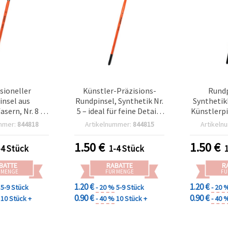
sioneller
Künstler-Präzisions-
Rundp
insel aus
Rundpinsel, Synthetik Nr.
Synthetik
asern, Nr. 8 –
5 – ideal für feine Detail-
Künstlerpi
nsel für Hobby
und Bastelarbeiten
& 
mmer:
844818
Artikelnummer:
844815
Artikeln
asteln
1.50
€
1.50
€
-4 Stück
1-4 Stück
BATTE
RABATTE
R
 MENGE
FÜR MENGE
FÜ
1.20 €
1.20 €
5-9 Stück
- 20 %
5-9 Stück
- 20 
0.90 €
0.90 €
10 Stück +
- 40 %
10 Stück +
- 40 