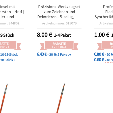
insel mit
Präzisions-Werkzeugset
Profe
rsten – Nr. 4 |
zum Zeichnen und
Flac
ler- und
Dekorieren – 5-teilig, mit
Synthetik
elpinsel
10 Aufsätzen
Nr. 2, für
mmer:
844802
Artikelnummer:
515079
Artikeln
8.00
€
1.00
€
-9 Stück
1-4 Paket
BATTE
RABATTE
R
 MENGE
FÜR MENGE
FÜ
6.40 €
0.80 €
10-19 Stück
- 20 %
5 Paket +
- 20 
0.60 €
20 Stück +
- 40 