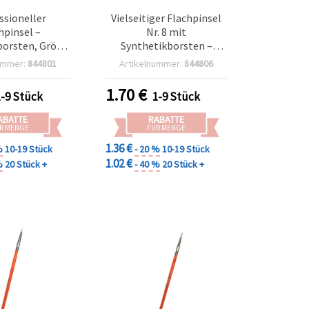
ssioneller
Vielseitiger Flachpinsel
hpinsel –
Nr. 8 mit
borsten, Größe
Synthetikborsten –
 Hobby & Basteln
perfekt für feine Details
ummer:
844801
Artikelnummer:
844806
& Bastelprojekte
1.70
€
1-9 Stück
1-9 Stück
ABATTE
RABATTE
R MENGE
FÜR MENGE
1.36 €
%
10-19 Stück
- 20 %
10-19 Stück
1.02 €
%
20 Stück +
- 40 %
20 Stück +