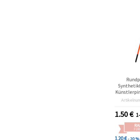
Rundp
Synthetikf
Künstlerpi
& B
Artikelnu
1.50
€
1
RA
FÜR
1.20 €
- 20 %