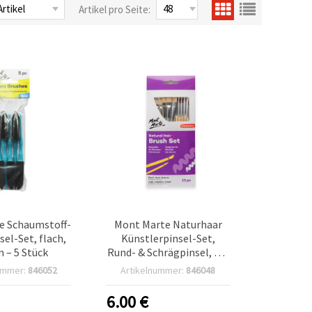
Artikel pro Seite:
e Schaumstoff-
Mont Marte Naturhaar
sel-Set, flach,
Künstlerpinsel-Set,
 – 5 Stück
Rund- & Schrägpinsel, 13-
teilig
ummer:
846052
Artikelnummer:
846048
6.00
€