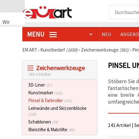
Wir
verwenden
MENU
NEU
ANGEBO
Cookies
🍪 Wir
verwenden
EM ART
›
Kunstbedarf
(1659)
›
Zeichenwerkzeuge
(561)
›
Pin
Cookies
und
PINSEL U
ähnliche
Zeichenwerkzeuge
Technologien,
um das
Alle schließen
ordnungsgemäße
Stöbern Sie d
Funktionieren
3D-Liner
(27)
fantastischen
der Website
Kunstmarker
(122)
sicherzustellen,
eine breite 
Ihr
Pinsel & Farbroller
(141)
umfangreichen
Nutzungserlebnis
Leinwände und Skizzenblöcke
zu
verbessern
(128)
und, mit
Schablonen
(54)
Ihrer
141 Artikel | S
Einwilligung,
Bleistifte & Malstifte
(89)
den
Datenverkehr