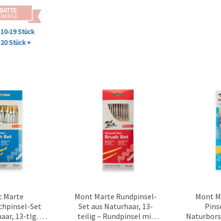
hnen &
BATTE
arbeiten
 MENGE
10-19 Stück
20 Stück +
 Marte
Mont Marte Rundpinsel-
Mont M
chpinsel-Set
Set aus Naturhaar, 13-
Pins
aar, 13-tlg. –
teilig – Rundpinsel mit
Naturbors