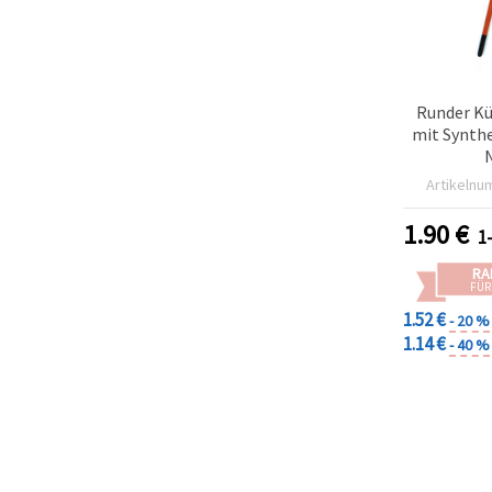
Runder Kü
mit Synth
N
Artikelnu
1.90
€
1
RA
FÜR
1.52 €
- 20 %
1.14 €
- 40 %