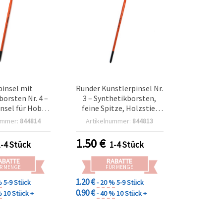
insel mit
Runder Künstlerpinsel Nr.
borsten Nr. 4 –
3 – Synthetikborsten,
nsel für Hobby
feine Spitze, Holzstiel
Basteln
(Rot oder Schwarz,
ummer:
844814
Artikelnummer:
844813
sortiert), silberfarbene
Metallzwinge; für
1.50
€
1-4 Stück
1-4 Stück
Aquarell, Acryl, feine
Details & Linienarbeit
ABATTE
RABATTE
R MENGE
FÜR MENGE
1.20 €
%
5-9 Stück
- 20 %
5-9 Stück
0.90 €
%
10 Stück +
- 40 %
10 Stück +