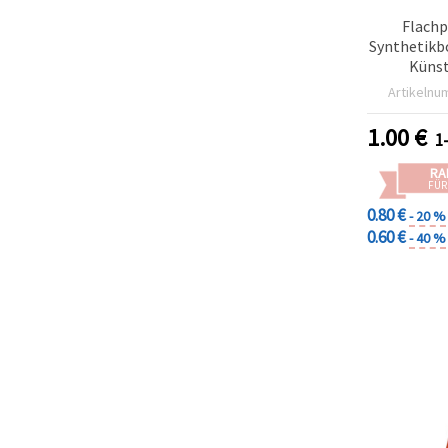
Flachp
Synthetikbo
Künst
Bast
Artikelnu
1.00
€
1
RA
FÜR
0.80 €
- 20 %
0.60 €
- 40 %