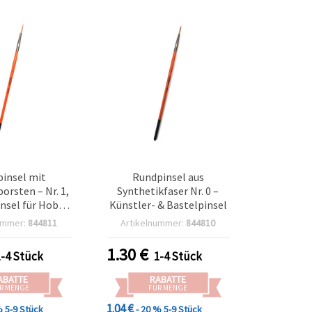
insel mit
Rundpinsel aus
orsten – Nr. 1,
Synthetikfaser Nr. 0 –
nsel für Hobby
Künstler- & Bastelpinsel
Basteln
ummer:
844811
Artikelnummer:
844810
1.30
€
1-4 Stück
1-4 Stück
ABATTE
RABATTE
R MENGE
FÜR MENGE
1.04 €
%
5-9 Stück
- 20 %
5-9 Stück