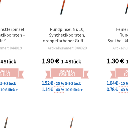
nstlerpinsel
Rundpinsel Nr. 10,
Feiner
etikborsten –
Synthetikborsten,
Rund
r. 9
orangefarbener Griff mit
Synthetikh
Metallzwinge, feine
mmer:
844819
Artikelnummer:
844820
Artikeln
Spitze, für Aquarell,
Gouache, Acryl und feine
1.90
€
1.30
€
-4 Stück
1-4 Stück
Details
BATTE
RABATTE
R
 MENGE
FÜR MENGE
FÜ
1.52 €
1.04 €
5-9 Stück
- 20 %
5-9 Stück
- 20 
1.14 €
0.78 €
10 Stück +
- 40 %
10 Stück +
- 40 