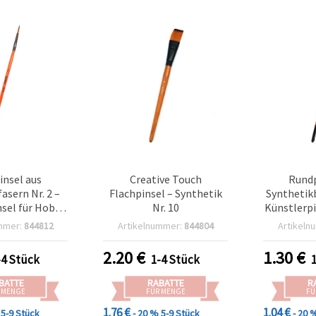
insel aus
Creative Touch
Rundp
asern Nr. 2 –
Flachpinsel – Synthetik
Synthetikb
nsel für Hobby
Nr. 10
Künstlerpi
asteln
& 
mmer:
844812
Artikelnummer:
844804
Artikeln
2.20
€
1.30
€
-4 Stück
1-4 Stück
BATTE
RABATTE
R
 MENGE
FÜR MENGE
FÜ
1.76 €
1.04 €
5-9 Stück
- 20 %
5-9 Stück
- 20 