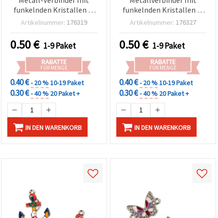
Metall-Verbinder mit
Metallverbinder mit
funkelnden Kristallen in
funkelnden Kristallen in
Silberfarbe, 18x11x2 mm,
Silberfarbe, 18x12x3 mm,
Artikelnummer:
176319
Artikelnummer:
176327
Loch 2 mm – 2 Stück
Loch 2 mm – 2 Stück
0.50
€
0.50
€
1-9 Paket
1-9 Paket
RABATTE
RABATTE
FÜR MENGE
FÜR MENGE
0.40 €
0.40 €
- 20 %
10-19 Paket
- 20 %
10-19 Paket
0.30 €
0.30 €
- 40 %
20 Paket +
- 40 %
20 Paket +
IN DEN WARENKORB
IN DEN WARENKORB