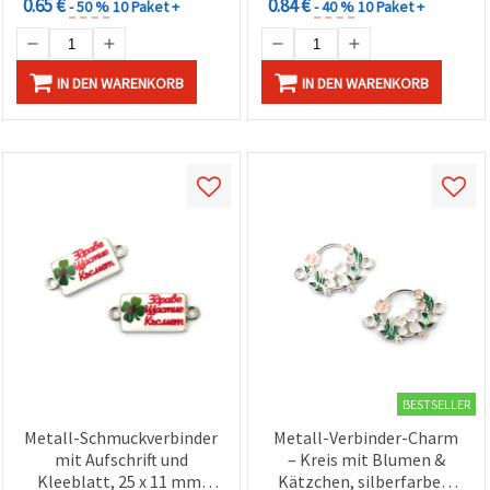
0.65 €
0.84 €
- 50 %
10 Paket +
- 40 %
10 Paket +
IN DEN WARENKORB
IN DEN WARENKORB
BESTSELLER
Metall-Schmuckverbinder
Metall-Verbinder-Charm
mit Aufschrift und
– Kreis mit Blumen &
Kleeblatt, 25 x 11 mm,
Kätzchen, silberfarben,