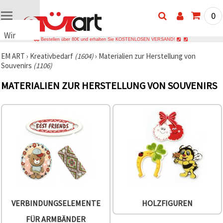
0
Wir
Bestellen über 80€ und erhalten Sie KOSTENLOSEN VERSAND!
verwenden
EM ART
›
Kreativbedarf
(1604)
›
Materialien zur Herstellung von
Cookies
Souvenirs
(1106)
🍪 Wir
verwenden
MATERIALIEN ZUR HERSTELLUNG VON SOUVENIRS
Cookies
und
ähnliche
Technologien,
um das
ordnungsgemäße
Funktionieren
der Website
sicherzustellen,
Ihr
Nutzungserlebnis
zu
verbessern
und, mit
Ihrer
VERBINDUNGSELEMENTE
HOLZFIGUREN
Einwilligung,
den
FÜR ARMBÄNDER
Datenverkehr