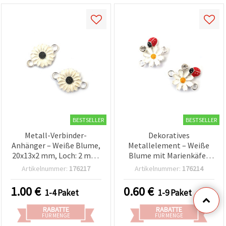
BESTSELLER
BESTSELLER
Metall-Verbinder-
Dekoratives
Anhänger – Weiße Blume,
Metallelement – Weiße
20x13x2 mm, Loch: 2 mm,
Blume mit Marienkäfer
silberfarben – 5 Stück
und Kristall, 17 x 15 x 3
Artikelnummer:
176217
Artikelnummer:
176214
mm, Loch: 1,5 mm,
silberfarben – 2 Stück, für
1.00
€
0.60
€
1-4 Paket
1-9 Paket
Schmuckherstellung &
Basteln
RABATTE
RABATTE
FÜR MENGE
FÜR MENGE