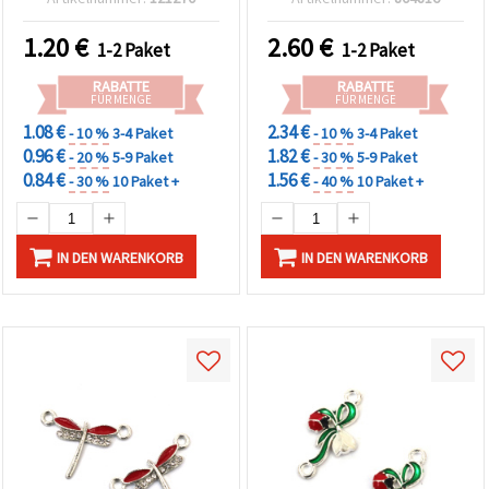
mit 10 Stück
Sortiment – Packung mit
10 Stück
1.20
€
2.60
€
1-2 Paket
1-2 Paket
RABATTE
RABATTE
FÜR MENGE
FÜR MENGE
1.08 €
2.34 €
- 10 %
3-4 Paket
- 10 %
3-4 Paket
0.96 €
1.82 €
- 20 %
5-9 Paket
- 30 %
5-9 Paket
0.84 €
1.56 €
- 30 %
10 Paket +
- 40 %
10 Paket +
IN DEN WARENKORB
IN DEN WARENKORB