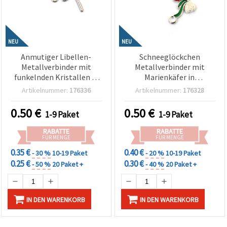
NEU
NEU
Anmutiger Libellen-
Schneeglöckchen
Metallverbinder mit
Metallverbinder mit
funkelnden Kristallen in
Marienkäfer in
Silberfarbe, 24x16x2 mm,
Silberfarbe, 23x12x2 mm,
Artikelnummer:
176336
Artikelnummer:
176328
Loch 2 mm – 2 Stück
Loch 2 mm – 2 Stück
0.50
€
0.50
€
1-9 Paket
1-9 Paket
RABATTE
RABATTE
FÜR MENGE
FÜR MENGE
0.35 €
0.40 €
- 30 %
10-19 Paket
- 20 %
10-19 Paket
0.25 €
0.30 €
- 50 %
20 Paket +
- 40 %
20 Paket +
IN DEN WARENKORB
IN DEN WARENKORB