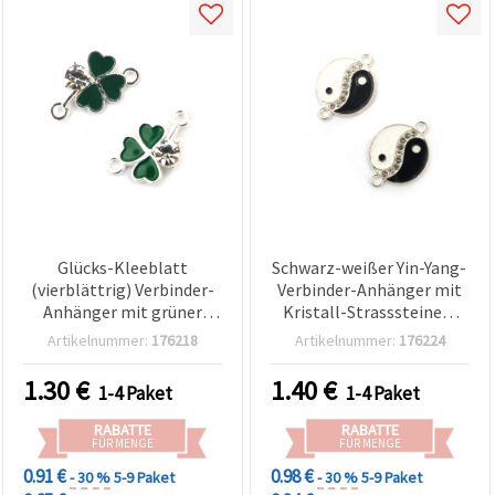
Glücks-Kleeblatt
Schwarz-weißer Yin-Yang-
(vierblättrig) Verbinder-
Verbinder-Anhänger mit
Anhänger mit grüner
Kristall-Strasssteinen,
Emaille und Strass –
silberfarbene
Artikelnummer:
176218
Artikelnummer:
176224
silberfarbenes Metall,
Metalllegierung, 22x16x2
20x12x4 mm, Loch 2 mm,
mm, Loch: 2 mm, 5 Stück
1.30
€
1.40
€
1-4 Paket
1-4 Paket
5 Stück
RABATTE
RABATTE
FÜR MENGE
FÜR MENGE
0.91 €
0.98 €
- 30 %
5-9 Paket
- 30 %
5-9 Paket