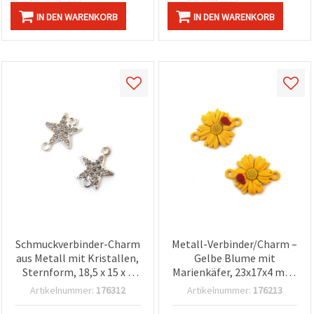
IN DEN WARENKORB
IN DEN WARENKORB
Schmuckverbinder-Charm
Metall-Verbinder/Charm –
aus Metall mit Kristallen,
Gelbe Blume mit
Sternform, 18,5 x 15 x 2
Marienkäfer, 23x17x4 mm,
mm, Loch: 1,5 mm,
Loch 2 mm, 2 Stück
Artikelnummer:
176312
Artikelnummer:
176213
silberfarben – 2 Stück