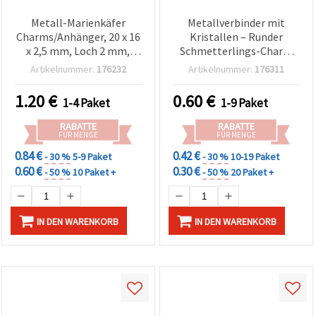
Metall-Marienkäfer
Metallverbinder mit
Charms/Anhänger, 20 x 16
Kristallen – Runder
x 2,5 mm, Loch 2 mm,
Schmetterlings-Charm
silberfarben, 5er-Set, für
mit blauem Auge,
Artikelnummer:
176232
Artikelnummer:
176311
DIY-Schmuck & Basteln
silberfarben, 20 x 18 x 2
mm, Loch 1,5 mm – 2
1.20
€
0.60
€
1-4 Paket
1-9 Paket
Stück
RABATTE
RABATTE
FÜR MENGE
FÜR MENGE
0.84 €
0.42 €
- 30 %
5-9 Paket
- 30 %
10-19 Paket
0.60 €
0.30 €
- 50 %
10 Paket +
- 50 %
20 Paket +
IN DEN WARENKORB
IN DEN WARENKORB