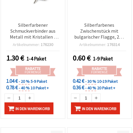
Silberfarbener
Silberfarbenes
Schmuckverbinder aus
Zwischenstück mit
Metall mit Kristallen –
bulgarischer Flagge, 25 x
Kleeblatt, 21 x 11,5 x 2,5
11 mm, Loch Ø 2 mm, 2er-
Artikelnummer:
176230
Artikelnummer:
176314
mm, Loch: 2 mm, 5 Stück
Set für Schmuck &
Dekorationen
1.30
€
0.60
€
1-4 Paket
1-9 Paket
RABATTE
RABATTE
FÜR MENGE
FÜR MENGE
1.04 €
0.42 €
- 20 %
5-9 Paket
- 30 %
10-19 Paket
0.78 €
0.36 €
- 40 %
10 Paket +
- 40 %
20 Paket +
IN DEN WARENKORB
IN DEN WARENKORB