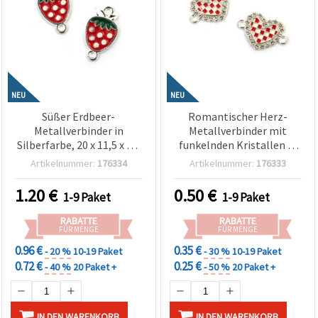
NEU
NEU
Süßer Erdbeer-
Romantischer Herz-
Metallverbinder in
Metallverbinder mit
Silberfarbe, 20 x 11,5 x 1,5
funkelnden Kristallen in
mm, Loch 2 mm – 5 Stück
Silberfarbe, 21x15x2 mm,
Artikelnummer:
176334
Artikelnummer:
176333
Loch 2 mm – 2 Stück
1.20
€
0.50
€
1-9 Paket
1-9 Paket
RABATTE
RABATTE
FÜR MENGE
FÜR MENGE
0.96 €
0.35 €
- 20 %
10-19 Paket
- 30 %
10-19 Paket
0.72 €
0.25 €
- 40 %
20 Paket +
- 50 %
20 Paket +
IN DEN WARENKORB
IN DEN WARENKORB