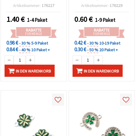
Loch 2 mm, silberfarben,
21×14×2 mm, Loch: 2 mm,
Artikelnummer:
176227
Artikelnummer:
176229
5er-Pack
2 Stück
1.40
€
0.60
€
1-4 Paket
1-9 Paket
RABATTE
RABATTE
FÜR MENGE
FÜR MENGE
0.98 €
0.42 €
- 30 %
5-9 Paket
- 30 %
10-19 Paket
0.84 €
0.30 €
- 40 %
10 Paket +
- 50 %
20 Paket +
IN DEN WARENKORB
IN DEN WARENKORB