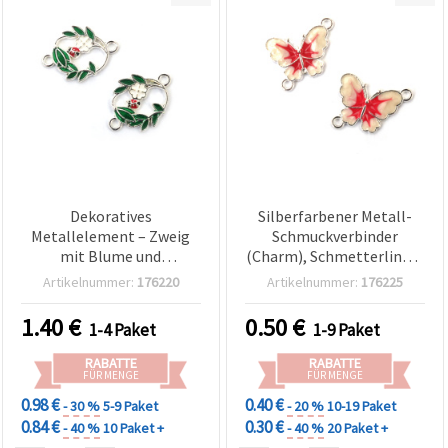
Dekoratives
Silberfarbener Metall-
Metallelement – Zweig
Schmuckverbinder
mit Blume und
(Charm), Schmetterlings-
Marienkäfer, 22x16x2 mm,
Design, 23 x 15 x 2 mm,
Artikelnummer:
176220
Artikelnummer:
176225
Loch: 2 mm, silberfarben
Loch: 2 mm – 2 Stück
– 5 Stück
1.40
€
0.50
€
1-4 Paket
1-9 Paket
RABATTE
RABATTE
FÜR MENGE
FÜR MENGE
0.98 €
0.40 €
- 30 %
5-9 Paket
- 20 %
10-19 Paket
0.84 €
0.30 €
- 40 %
10 Paket +
- 40 %
20 Paket +