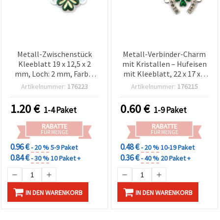
Metall-Zwischenstück
Metall-Verbinder-Charm
Kleeblatt 19 x 12,5 x 2
mit Kristallen – Hufeisen
mm, Loch: 2 mm, Farbe:
mit Kleeblatt, 22 x 17 x 3
Weiß, 5 Stück
mm, Loch: 2 mm,
Artikelnummer:
176223
Artikelnummer:
176215
silberfarben, 2 Stück
1.20
€
0.60
€
1-4 Paket
1-9 Paket
RABATTE
RABATTE
FÜR MENGE
FÜR MENGE
0.96 €
0.48 €
- 20 %
5-9 Paket
- 20 %
10-19 Paket
0.84 €
0.36 €
- 30 %
10 Paket +
- 40 %
20 Paket +
IN DEN WARENKORB
IN DEN WARENKORB