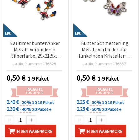
NEU
NEU
Maritimer bunter Anker
Bunter Schmetterling
Metall-Verbinder in
Metall-Verbinder mit
Silberfarbe, 29x21,5x2
funkelnden Kristallen in
mm, Loch 1,5 mm – 2
Silberfarbe, 21x14x2 mm,
Artikelnummer:
176329
Artikelnummer:
176337
Stück
Loch 2 mm – 2 Stück
0.50
€
0.50
€
1-9 Paket
1-9 Paket
RABATTE
RABATTE
FÜR MENGE
FÜR MENGE
0.40 €
0.35 €
- 20 %
10-19 Paket
- 30 %
10-19 Paket
0.30 €
0.25 €
- 40 %
20 Paket +
- 50 %
20 Paket +
IN DEN WARENKORB
IN DEN WARENKORB