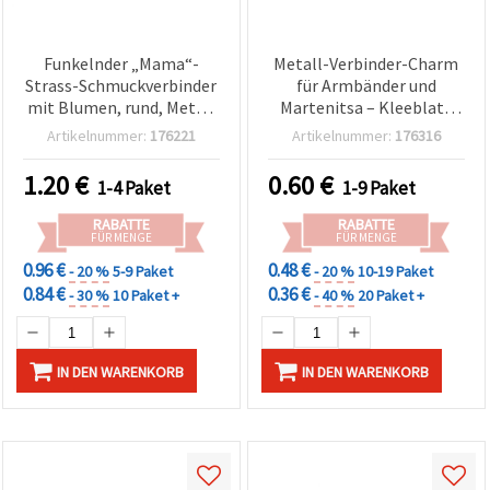
Funkelnder „Mama“-
Metall-Verbinder-Charm
Strass-Schmuckverbinder
für Armbänder und
mit Blumen, rund, Metall
Martenitsa – Kleeblatt
silberfarben, 22×16×2
mit Kristallen,
Artikelnummer:
176221
Artikelnummer:
176316
mm, Loch 2 mm, 5er-Pack
goldfarben, 21×16×3 mm,
Loch: 2 mm – 2 Stück
1.20
€
0.60
€
1-4 Paket
1-9 Paket
RABATTE
RABATTE
FÜR MENGE
FÜR MENGE
0.96 €
0.48 €
- 20 %
5-9 Paket
- 20 %
10-19 Paket
0.84 €
0.36 €
- 30 %
10 Paket +
- 40 %
20 Paket +
IN DEN WARENKORB
IN DEN WARENKORB