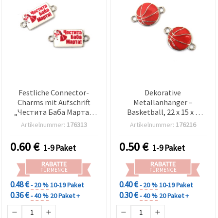
Festliche Connector-
Dekorative
Charms mit Aufschrift
Metallanhänger –
„Честита Баба Марта“,
Basketball, 22 x 15 x 3
silberfarben, 25 x 11 mm,
mm, silberfarben, 2er-
Artikelnummer:
176313
Artikelnummer:
176216
Loch 2 mm – 2 Stück, für
Pack – Schmuck- &
Martenitsa & DIY-
Bastelzubehör
0.60
€
0.50
€
1-9 Paket
1-9 Paket
Schmuck
RABATTE
RABATTE
FÜR MENGE
FÜR MENGE
0.48 €
0.40 €
- 20 %
10-19 Paket
- 20 %
10-19 Paket
0.36 €
0.30 €
- 40 %
20 Paket +
- 40 %
20 Paket +