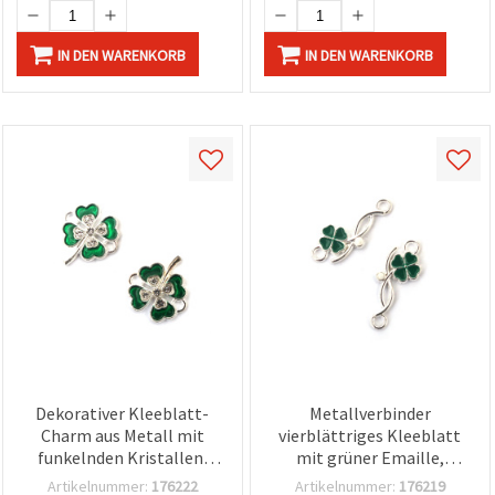
IN DEN WARENKORB
IN DEN WARENKORB
Dekorativer Kleeblatt-
Metallverbinder
Charm aus Metall mit
vierblättriges Kleeblatt
funkelnden Kristallen,
mit grüner Emaille,
silberfarben, 17 x 15 x 3
silberfarben, 23 x 9 x 2
Artikelnummer:
176222
Artikelnummer:
176219