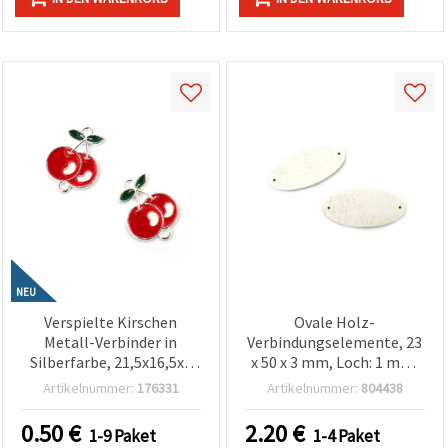
NEU
Verspielte Kirschen
Ovale Holz-
Metall-Verbinder in
Verbindungselemente, 23
Silberfarbe, 21,5x16,5x2
x 50 x 3 mm, Loch: 1 mm,
mm, Loch 2 mm – 2 Stück
Weiß – 20 Stück
Artikelnummer:
176331
Artikelnummer:
804438
0.50
€
2.20
€
1-9 Paket
1-4 Paket