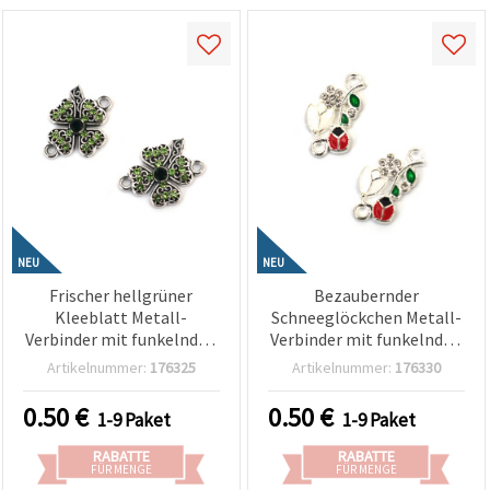
NEU
NEU
Frischer hellgrüner
Bezaubernder
Kleeblatt Metall-
Schneeglöckchen Metall-
Verbinder mit funkelnden
Verbinder mit funkelnden
Kristallen in Silberfarbe,
Kristallen und
Artikelnummer:
176325
Artikelnummer:
176330
21x16x3 mm, Loch 2 mm –
Marienkäfer in
2 Stück
Silberfarbe, 22x12x3 mm,
0.50
€
0.50
€
1-9 Paket
1-9 Paket
Loch 2 mm – 2 Stück
RABATTE
RABATTE
FÜR MENGE
FÜR MENGE