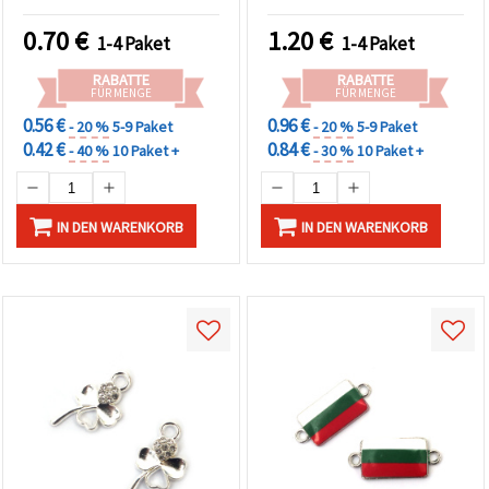
mm, Loch: 1,5 mm – 2
mm, doppelte Ösen 1,5
Stück
mm, 5 Stück, für
0.70
€
1.20
€
1-4 Paket
1-4 Paket
Schmuckherstellung und
Basteln
RABATTE
RABATTE
FÜR MENGE
FÜR MENGE
0.56 €
0.96 €
- 20 %
5-9 Paket
- 20 %
5-9 Paket
0.42 €
0.84 €
- 40 %
10 Paket +
- 30 %
10 Paket +
IN DEN WARENKORB
IN DEN WARENKORB