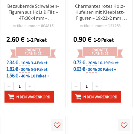
Bezaubernde Schwalben-
Charmantes rotes Holz-
Figuren aus Holz & Filz –
Hufeisen mit Kleeblatt-
47x36x4 mm –
Figuren – 19x21x2 mm –
Bastelzubehör, sortiert –
Bastelzubehör, 10 Stück
Artikelnummer:
804815
Artikelnummer:
121268
10 Stück Packung
Packung
2.60
€
0.90
€
1-2 Paket
1-9 Paket
RABATTE
RABATTE
FÜR MENGE
FÜR MENGE
2.34 €
0.72 €
- 10 %
3-4 Paket
- 20 %
10-19 Paket
1.82 €
0.63 €
- 30 %
5-9 Paket
- 30 %
20 Paket +
1.56 €
- 40 %
10 Paket +
IN DEN WARENKORB
IN DEN WARENKORB