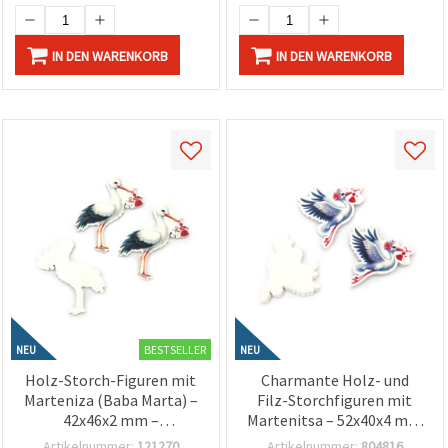
IN DEN WARENKORB
IN DEN WARENKORB
BESTSELLER
NEU
NEU
Holz-Storch-Figuren mit
Charmante Holz- und
Marteniza (Baba Marta) –
Filz-Storchfiguren mit
42x46x2 mm –
Martenitsa – 52x40x4 mm
Bastelzubehör – Packung
– Bastelzubehör,
Artikelnummer:
121270
Artikelnummer:
804816