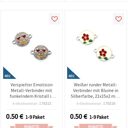
NEU
NEU
Verspielter Emoticon
Weißer runder Metall-
Metall-Verbinder mit
Verbinder mit Blume in
funkelndem Kristall in
Silberfarbe, 21x15x2 mm,
Silberfarbe, 21x14,5x3
Loch 1,5 mm – 2 Stück
Artikelnummer:
176323
Artikelnummer:
176326
mm, Loch 1,5 mm – 2
Stück
0.50
€
0.50
€
1-9 Paket
1-9 Paket
RABATTE
RABATTE