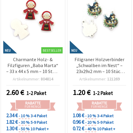
BESTSELLER
NEU
NEU
Charmante Holz- &
Filigraner Holzverbinder
Filzfiguren „Baba Marta“
„Schwalben im Nest“ –
– 33 x 44 x 5 mm – 10 Stück
23x29x2 mm – 10 Stück
(sortiert)
(Bastelzubehör)
Artikelnummer:
804814
Artikelnummer:
121269
2.60
€
1.20
€
1-2 Paket
1-2 Paket
RABATTE
RABATTE
FÜR MENGE
FÜR MENGE
2.34 €
1.08 €
- 10 %
3-4 Paket
- 10 %
3-4 Paket
1.82 €
0.96 €
- 30 %
5-9 Paket
- 20 %
5-9 Paket
1.30 €
0.72 €
- 50 %
10 Paket +
- 40 %
10 Paket +