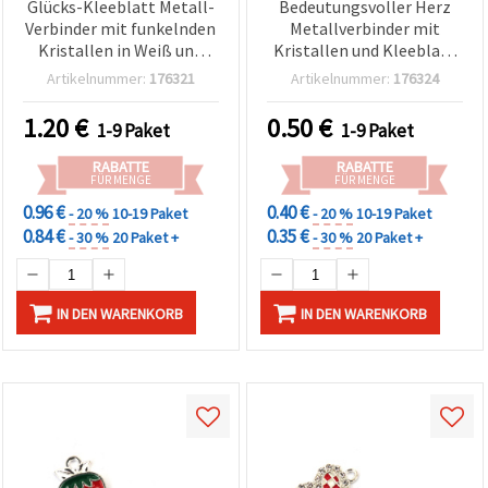
Glücks-Kleeblatt Metall-
Bedeutungsvoller Herz
Verbinder mit funkelnden
Metallverbinder mit
Kristallen in Weiß und
Kristallen und Kleeblatt
Grün, Silberfarbe, 18x13x2
in Silberfarbe, 22x15x2
Artikelnummer:
176321
Artikelnummer:
176324
mm, Loch 1,5 mm – 5
mm, Loch 1,5 mm – 2
Stück
Stück
1.20
€
0.50
€
1-9 Paket
1-9 Paket
RABATTE
RABATTE
FÜR MENGE
FÜR MENGE
0.96 €
0.40 €
- 20 %
10-19 Paket
- 20 %
10-19 Paket
0.84 €
0.35 €
- 30 %
20 Paket +
- 30 %
20 Paket +
IN DEN WARENKORB
IN DEN WARENKORB