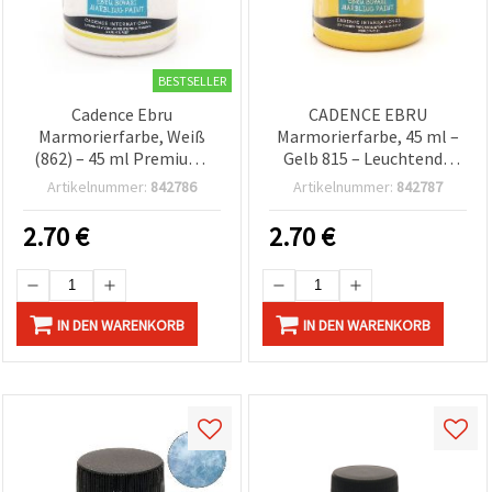
BESTSELLER
Cadence Ebru
CADENCE EBRU
Marmorierfarbe, Weiß
Marmorierfarbe, 45 ml –
(862) – 45 ml Premium-
Gelb 815 – Leuchtende
Bastelfarbe zum
Marmor-Effekt-Farbe für
Artikelnummer:
842786
Artikelnummer:
842787
Marmorieren für DIY-,
türkische Wasser-
Bastel- & Kunstprojekte
Marmorierung (Ebru), DIY,
2.70
€
2.70
€
Basteln & Hobby
IN DEN WARENKORB
IN DEN WARENKORB