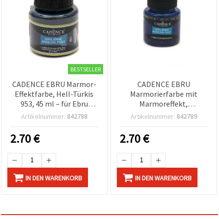
BESTSELLER
CADENCE EBRU Marmor-
CADENCE EBRU
Effektfarbe, Hell-Türkis
Marmorierfarbe mit
953, 45 ml – für Ebru
Marmoreffekt,
sowie Wasser- und
Dunkelblau 855, 45 ml –
Artikelnummer:
842788
Artikelnummer:
842789
Papiermarmorierung
für Ebru-Kunst &
Marmoriertechniken
2.70
€
2.70
€
IN DEN WARENKORB
IN DEN WARENKORB