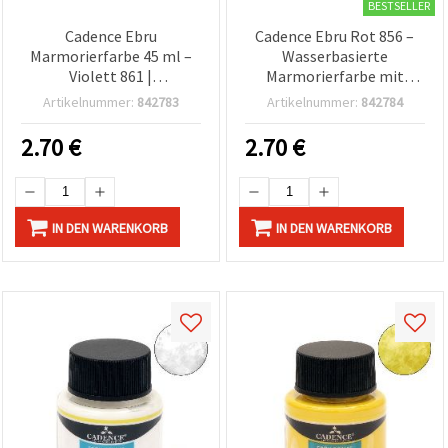
BESTSELLER
Cadence Ebru
Cadence Ebru Rot 856 –
Marmorierfarbe 45 ml –
Wasserbasierte
Violett 861 |
Marmorierfarbe mit
Marmoreffekt-Farbe für
Marmoreffekt, 45 ml –
Artikelnummer:
842783
Artikelnummer:
842784
Ebru, Wasser-
Leuchtendes Rot für
Marmorierung &
Ebru-Kunst, Basteln,
2.70
€
2.70
€
Bastelprojekte
Hobby & Profi
IN DEN WARENKORB
IN DEN WARENKORB