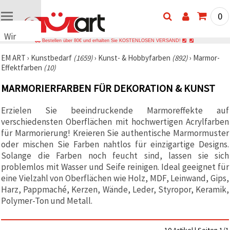
0
Wir
Bestellen über 80€ und erhalten Sie KOSTENLOSEN VERSAND!
verwenden
EM ART
›
Kunstbedarf
(1659)
›
Kunst- & Hobbyfarben
(892)
›
Marmor-
Cookies
Effektfarben
(10)
🍪 Wir
verwenden
MARMORIERFARBEN FÜR DEKORATION & KUNST
Cookies
und
ähnliche
Erzielen Sie beeindruckende Marmoreffekte auf
Technologien,
verschiedensten Oberflächen mit hochwertigen Acrylfarben
um das
ordnungsgemäße
für Marmorierung! Kreieren Sie authentische Marmormuster
Funktionieren
oder mischen Sie Farben nahtlos für einzigartige Designs.
der Website
Solange die Farben noch feucht sind, lassen sie sich
sicherzustellen,
Ihr
problemlos mit Wasser und Seife reinigen. Ideal geeignet für
Nutzungserlebnis
eine Vielzahl von Oberflächen wie Holz, MDF, Leinwand, Gips,
zu
Harz, Pappmaché, Kerzen, Wände, Leder, Styropor, Keramik,
verbessern
und, mit
Polymer-Ton und Metall.
Ihrer
Einwilligung,
den
Datenverkehr
10 Artikel | Seiten 1/1