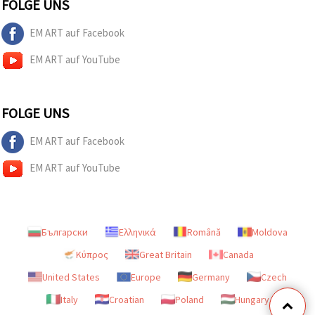
FOLGE UNS
EM ART auf Facebook
EM ART auf YouTube
FOLGE UNS
EM ART auf Facebook
EM ART auf YouTube
Български
Ελληνικά
Română
Moldova
Κύπρος
Great Britain
Canada
United States
Europe
Germany
Czech
Italy
Croatian
Poland
Hungary