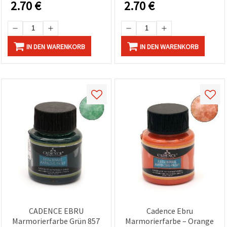
2.70
€
2.70
€
können Sie
Holz & Leinwand,
jederzeit
einfache Anwendung, 45
ändern
oder
ml
widerrufen.
Impressum
IN DEN WARENKORB
IN DEN WARENKORB
Datenschutzerklärung
Cookie-
Richtlinie
Alle
akzeptieren
Cookie-
Einstellungen
CADENCE EBRU
Cadence Ebru
Marmorierfarbe Grün 857
Marmorierfarbe – Orange