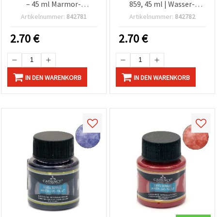
– 45 ml Marmor-
859, 45 ml | Wasser-
Effektfarbe für Ebru-
Marmorierfarbe für
Artikelnummer:
842781
Artikelnummer:
842782
Kunst,
türkische Ebru-Kunst,
Wassermarmorieren &
Marmoreffekt für Papier,
2.70
€
2.70
€
DIY-Bastelprojekte
Basteln & DIY
IN DEN WARENKORB
IN DEN WARENKORB