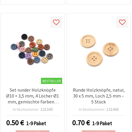
BESTSELLER
Set runder Holzknöpfe
Runde Holzknöpfe, natur,
Ø10 × 3,5 mm, 4 Löcher Ø1
30 x 5 mm, Loch 2,5 mm –
mm, gemischte Farben –
5 Stück
20 Stk., für Näharbeiten,
Artikelnummer:
121343
Artikelnummer:
121442
Dekoration,
Scrapbooking & DIY-
0.50
€
0.70
€
1-9 Paket
1-9 Paket
Bastelprojekte