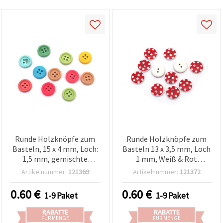
Runde Holzknöpfe zum
Runde Holzknöpfe zum
Basteln, 15 x 4 mm, Loch:
Basteln 13 x 3,5 mm, Loch
1,5 mm, gemischte
1 mm, Weiß & Rot
Farben Mix - 20 Stück
gemischt – 20 Stück
Artikelnummer:
121369
Artikelnummer:
121372
0.60
€
0.60
€
1-9 Paket
1-9 Paket
RABATTE
RABATTE
FÜR MENGE
FÜR MENGE