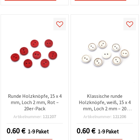
Runde Holzknöpfe, 15 x 4
Klassische runde
mm, Loch 2 mm, Rot –
Holzknöpfe, weiß, 15 x 4
20er-Pack
mm, Loch 2 mm – 20
Stück zum Basteln &
Artikelnummer:
121207
Artikelnummer:
121206
Nähen
0.60
€
0.60
€
1-9 Paket
1-9 Paket