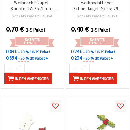
Weihnachtskugel-
weihnachtliches
Knöpfe, 27×35×2 mm,
Schneekugel-Motiv, 29 x
Loch 1,5 mm – 10er-Set
30 x 2 mm, Loch: 1,5 mm –
Artikelnummer:
121354
Artikelnummer:
121353
Deko-Knöpfe für
5 Stück
Weihnachtsbasteln & DIY
0.70
€
0.40
€
1-9 Paket
1-9 Paket
RABATTE
RABATTE
FÜR MENGE
FÜR MENGE
0.49 €
0.28 €
- 30 %
10-19 Paket
- 30 %
10-19 Paket
0.35 €
0.20 €
- 50 %
20 Paket +
- 50 %
20 Paket +
IN DEN WARENKORB
IN DEN WARENKORB