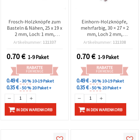
Frosch-Holzknöpfe zum
Einhorn-Holzknöpfe,
Basteln & Nähen, 25 x 19 x
mehrfarbig, 30 × 27 × 2
2 mm, Loch: 1 mm,
mm, Loch 2 mm,
Mischfarben – 10 Stück
gemischte Motive – 10er-
Artikelnummer:
121337
Artikelnummer:
121338
Set für Scrapbooking,
Nähen & Dekorationen
0.70
€
0.70
€
1-9 Paket
1-9 Paket
RABATTE
RABATTE
FÜR MENGE
FÜR MENGE
0.49 €
0.49 €
- 30 %
10-19 Paket
- 30 %
10-19 Paket
0.35 €
0.35 €
- 50 %
20 Paket +
- 50 %
20 Paket +
IN DEN WARENKORB
IN DEN WARENKORB