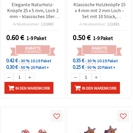
Elegante Naturholz-
Klassische Holzknöpfe 15
Knöpfe 25 x 5 mm, Loch 2
x 4 mm mit 2 mm Loch –
mm – klassisches 10er-
Set mit 10 Stück,
Set für Nähen, Schmuck &
vielseitig für Nähen,
Artikelnummer:
121880
Artikelnummer:
121881
kreative DIY-
Schmuckherstellung &
Bastelprojekte
kreative DIY-
0.60
€
0.50
€
1-9 Paket
1-9 Paket
Bastelprojekte
RABATTE
RABATTE
FÜR MENGE
FÜR MENGE
0.42 €
0.35 €
- 30 %
10-19 Paket
- 30 %
10-19 Paket
0.30 €
0.25 €
- 50 %
20 Paket +
- 50 %
20 Paket +
IN DEN WARENKORB
IN DEN WARENKORB