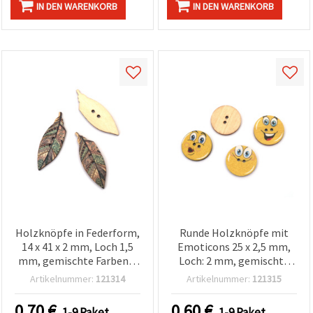
IN DEN WARENKORB
IN DEN WARENKORB
Holzknöpfe in Federform,
Runde Holzknöpfe mit
14 x 41 x 2 mm, Loch 1,5
Emoticons 25 x 2,5 mm,
mm, gemischte Farben –
Loch: 2 mm, gemischte
10 Stück
Motive – 10 Stück
Artikelnummer:
121314
Artikelnummer:
121315
0.70
€
0.60
€
1-9 Paket
1-9 Paket