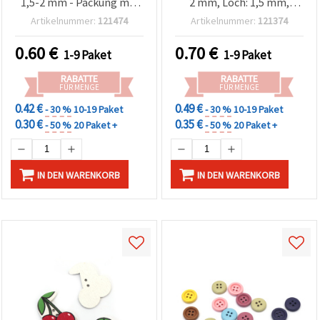
1,5-2 mm - Packung mit
2 mm, Loch: 1,5 mm,
20 Stück
gemischte Farben – 10
Artikelnummer:
121474
Artikelnummer:
121374
Stück
0.60
€
0.70
€
1-9 Paket
1-9 Paket
RABATTE
RABATTE
FÜR MENGE
FÜR MENGE
0.42 €
0.49 €
- 30 %
10-19 Paket
- 30 %
10-19 Paket
0.30 €
0.35 €
- 50 %
20 Paket +
- 50 %
20 Paket +
IN DEN WARENKORB
IN DEN WARENKORB