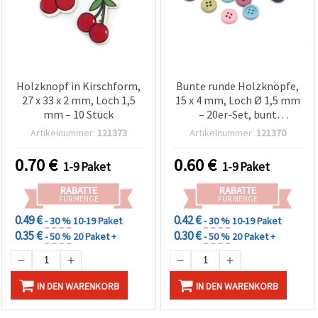
Holzknopf in Kirschform,
Bunte runde Holzknöpfe,
27 x 33 x 2 mm, Loch 1,5
15 x 4 mm, Loch Ø 1,5 mm
mm – 10 Stück
– 20er-Set, bunt
gemischt, für Nähen,
Artikelnummer:
121373
Artikelnummer:
121370
Schmuckherstellung &
kreative DIY-
0.70
€
0.60
€
1-9 Paket
1-9 Paket
Bastelprojekte
RABATTE
RABATTE
FÜR MENGE
FÜR MENGE
0.49 €
0.42 €
- 30 %
10-19 Paket
- 30 %
10-19 Paket
0.35 €
0.30 €
- 50 %
20 Paket +
- 50 %
20 Paket +
IN DEN WARENKORB
IN DEN WARENKORB