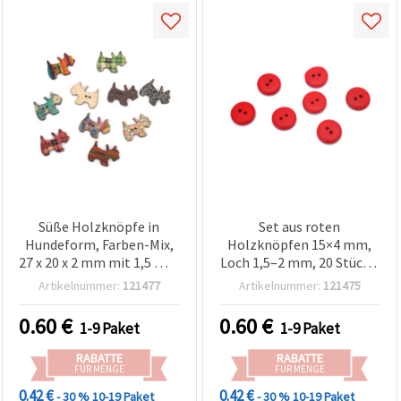
Süße Holzknöpfe in
Set aus roten
Hundeform, Farben-Mix,
Holzknöpfen 15×4 mm,
27 x 20 x 2 mm mit 1,5 mm
Loch 1,5–2 mm, 20 Stück –
Loch – 10er-Set
zum Nähen, Basteln,
Artikelnummer:
121477
Artikelnummer:
121475
verspielter Knöpfe für
Deko & Scrapbooking
Nähen, Schmuck &
0.60
€
0.60
€
1-9 Paket
1-9 Paket
kreative DIY-
Bastelprojekte
RABATTE
RABATTE
FÜR MENGE
FÜR MENGE
0.42 €
0.42 €
- 30 %
10-19 Paket
- 30 %
10-19 Paket