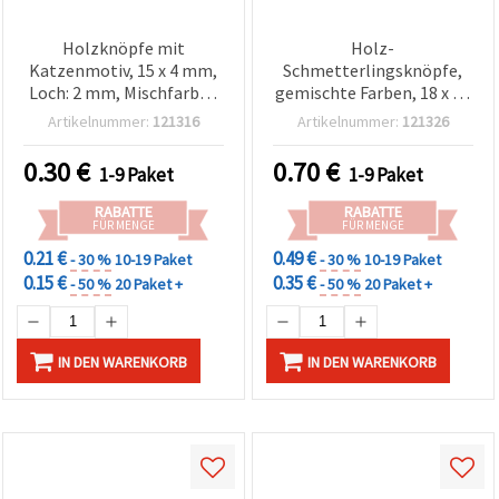
Holzknöpfe mit
Holz-
Katzenmotiv, 15 x 4 mm,
Schmetterlingsknöpfe,
Loch: 2 mm, Mischfarben
gemischte Farben, 18 x 12
(sortiert) – 10 Stück
x 2 mm, Loch: 1,5 mm –
Artikelnummer:
121316
Artikelnummer:
121326
Packung mit 20 Stück
0.30
€
0.70
€
1-9 Paket
1-9 Paket
RABATTE
RABATTE
FÜR MENGE
FÜR MENGE
0.21 €
0.49 €
- 30 %
10-19 Paket
- 30 %
10-19 Paket
0.15 €
0.35 €
- 50 %
20 Paket +
- 50 %
20 Paket +
IN DEN WARENKORB
IN DEN WARENKORB