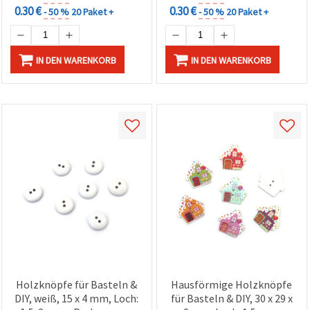
0.30 €
0.30 €
- 50 %
20 Paket +
- 50 %
20 Paket +
IN DEN WARENKORB
IN DEN WARENKORB
Holzknöpfe für Basteln &
Hausförmige Holzknöpfe
DIY, weiß, 15 x 4 mm, Loch:
für Basteln & DIY, 30 x 29 x