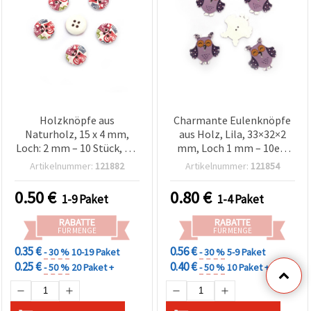
Holzknöpfe aus
Charmante Eulenknöpfe
Naturholz, 15 x 4 mm,
aus Holz, Lila, 33×32×2
Loch: 2 mm – 10 Stück, für
mm, Loch 1 mm – 10er-
Basteln & DIY
Set für Nähen, Basteln,
Artikelnummer:
121882
Artikelnummer:
121854
Schmuckherstellung &
kreative DIY-Projekte
0.50
€
0.80
€
1-9 Paket
1-4 Paket
RABATTE
RABATTE
FÜR MENGE
FÜR MENGE
0.35 €
0.56 €
- 30 %
10-19 Paket
- 30 %
5-9 Paket
0.25 €
0.40 €
- 50 %
20 Paket +
- 50 %
10 Paket +