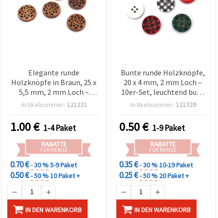
Elegante runde
Bunte runde Holzknöpfe,
Holzknöpfe in Braun, 25 x
20 x 4 mm, 2 mm Loch –
5,5 mm, 2 mm Loch –
10er-Set, leuchtend bunt
10er-Set für Nähen,
sortiert (gemischt) – für
Artikelnummer:
121231
Artikelnummer:
121329
Schmuckherstellung &
Nähen,
kreative DIY-
Schmuckherstellung &
1.00
€
0.50
€
1-4 Paket
1-9 Paket
Bastelprojekte
kreative DIY-Projekte
RABATTE
RABATTE
FÜR MENGE
FÜR MENGE
0.70 €
0.35 €
- 30 %
5-9 Paket
- 30 %
10-19 Paket
0.50 €
0.25 €
- 50 %
10 Paket +
- 50 %
20 Paket +
IN DEN WARENKORB
IN DEN WARENKORB