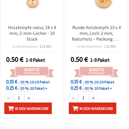
Holzknöpfe natur, 18 x 4
Runde Holzknöpfe 23 x 4
mm, 2-mm-Löcher - 10
mm, Loch: 2 mm,
Stück
Naturholz – Packung mit
10 Stück
Artikelnummer:
121482
Artikelnummer:
121481
0.50
€
0.50
€
1-9 Paket
1-9 Paket
RABATTE
RABATTE
FÜR MENGE
FÜR MENGE
0.35 €
0.35 €
- 30 %
10-19 Paket
- 30 %
10-19 Paket
0.25 €
0.25 €
- 50 %
20 Paket +
- 50 %
20 Paket +
IN DEN WARENKORB
IN DEN WARENKORB