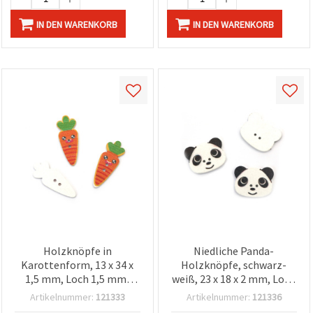
IN DEN WARENKORB
IN DEN WARENKORB
Holzknöpfe in
Niedliche Panda-
Karottenform, 13 x 34 x
Holzknöpfe, schwarz-
1,5 mm, Loch 1,5 mm,
weiß, 23 x 18 x 2 mm, Loch
Orange, 10er-Pack
1 mm – Set mit 10 Stück
Artikelnummer:
121333
Artikelnummer:
121336
für Nähen,