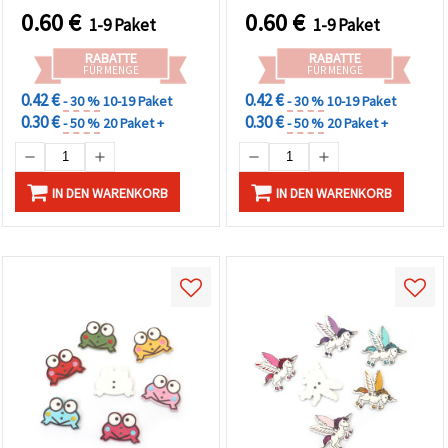
Schmuckherstellung &
0.60
€
0.60
€
1-9 Paket
1-9 Paket
kreative DIY-
Bastelprojekte
RABATTE
RABATTE
FÜR MENGE
FÜR MENGE
0.42 €
0.42 €
- 30 %
10-19 Paket
- 30 %
10-19 Paket
0.30 €
0.30 €
- 50 %
20 Paket +
- 50 %
20 Paket +
IN DEN WARENKORB
IN DEN WARENKORB