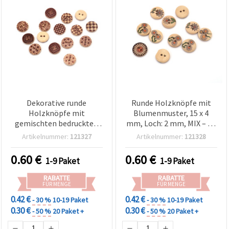
Dekorative runde
Runde Holzknöpfe mit
Holzknöpfe mit
Blumenmuster, 15 x 4
gemischten bedruckten
mm, Loch: 2 mm, MIX – 20
Mustern, 15 x 3,5 mm, 2-
Stück
Artikelnummer:
121327
Artikelnummer:
121328
mm-Loch – Set mit 20
bunten Knöpfen für
0.60
€
0.60
€
1-9 Paket
1-9 Paket
Nähen, Schmuck &
kreative DIY-
RABATTE
RABATTE
Bastelprojekte
FÜR MENGE
FÜR MENGE
0.42 €
0.42 €
- 30 %
10-19 Paket
- 30 %
10-19 Paket
0.30 €
0.30 €
- 50 %
20 Paket +
- 50 %
20 Paket +