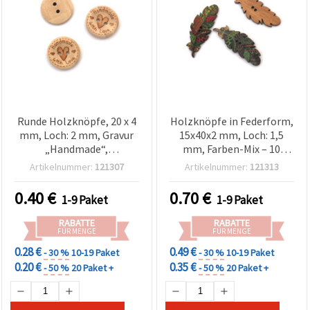
Runde Holzknöpfe, 20 x 4
Holzknöpfe in Federform,
mm, Loch: 2 mm, Gravur
15x40x2 mm, Loch: 1,5
„Handmade“,
mm, Farben-Mix – 10
Naturholzfarbe – 10 Stück
Stück
Artikelnummer:
121307
Artikelnummer:
121313
0.40
€
0.70
€
1-9 Paket
1-9 Paket
RABATTE
RABATTE
FÜR MENGE
FÜR MENGE
0.28 €
0.49 €
- 30 %
10-19 Paket
- 30 %
10-19 Paket
0.20 €
0.35 €
- 50 %
20 Paket +
- 50 %
20 Paket +