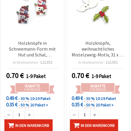
Holzknöpfe in
Holzknöpfe,
Schneemann-Form mit
weihnachtliches
Hut und Schal,
Mistelzweig-Motiv, 31 x 21
mehrfarbig bedruckt –
x 2 mm, Loch: 1 mm, 10er-
Artikelnummer:
121352
Artikelnummer:
121351
Weihnachtsdeko, 24×35×2
Pack, zum Basteln &
mm, Loch Ø 1,5 mm, 10
Nähen
0.70
€
0.70
€
1-9 Paket
1-9 Paket
Stück, für Nähen,
Scrapbooking,
RABATTE
RABATTE
Kartenbasteln & DIY
FÜR MENGE
FÜR MENGE
0.49 €
0.49 €
- 30 %
10-19 Paket
- 30 %
10-19 Paket
0.35 €
0.35 €
- 50 %
20 Paket +
- 50 %
20 Paket +
IN DEN WARENKORB
IN DEN WARENKORB