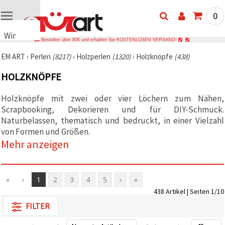
0
Wir
Bestellen über 80€ und erhalten Sie KOSTENLOSEN VERSAND!
verwenden
EM ART
›
Perlen
(8217)
›
Holzperlen
(1320)
›
Holzknöpfe
(438)
Cookies
🍪 Wir
HOLZKNÖPFE
verwenden
Cookies
und
Holzknöpfe mit zwei oder vier Löchern zum Nähen,
ähnliche
Scrapbooking, Dekorieren und für DIY-Schmuck.
Technologien,
Naturbelassen, thematisch und bedruckt, in einer Vielzahl
um das
ordnungsgemäße
von Formen und Größen.
Funktionieren
Mehr anzeigen
der Website
sicherzustellen,
Ihr
Nutzungserlebnis
zu
«
‹
1
2
3
4
5
›
»
verbessern
438 Artikel | Seiten 1/10
und, mit
Ihrer
FILTER
Einwilligung,
den
Datenverkehr