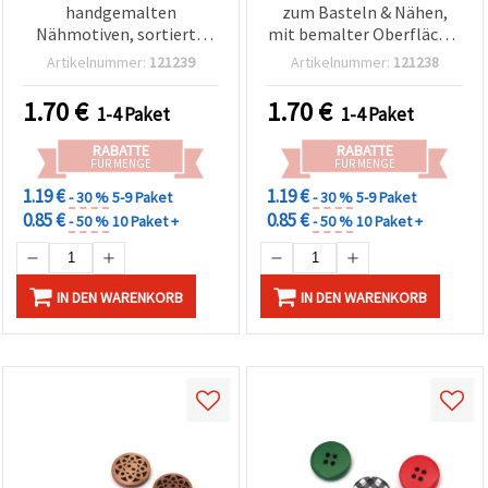
handgemalten
zum Basteln & Nähen,
Nähmotiven, sortierte
mit bemalter Oberfläche,
Motive (gemischt), 25 x 5
gemischte Designs, 25 x 5
Artikelnummer:
121239
Artikelnummer:
121238
mm, Loch: 3 mm – 5 Stück
mm, Loch: 3 mm – 5 Stück
1.70
€
1.70
€
1-4 Paket
1-4 Paket
RABATTE
RABATTE
FÜR MENGE
FÜR MENGE
1.19 €
1.19 €
- 30 %
5-9 Paket
- 30 %
5-9 Paket
0.85 €
0.85 €
- 50 %
10 Paket +
- 50 %
10 Paket +
IN DEN WARENKORB
IN DEN WARENKORB