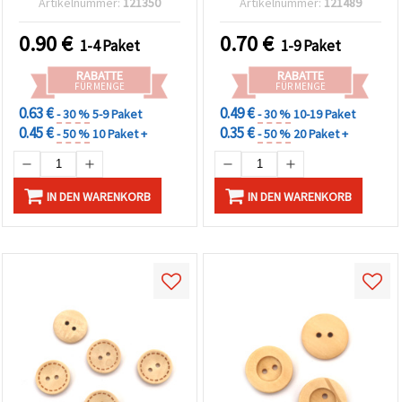
Artikelnummer:
121350
Artikelnummer:
121489
0.90
€
0.70
€
1-4 Paket
1-9 Paket
RABATTE
RABATTE
FÜR MENGE
FÜR MENGE
0.63 €
0.49 €
- 30 %
5-9 Paket
- 30 %
10-19 Paket
0.45 €
0.35 €
- 50 %
10 Paket +
- 50 %
20 Paket +
IN DEN WARENKORB
IN DEN WARENKORB