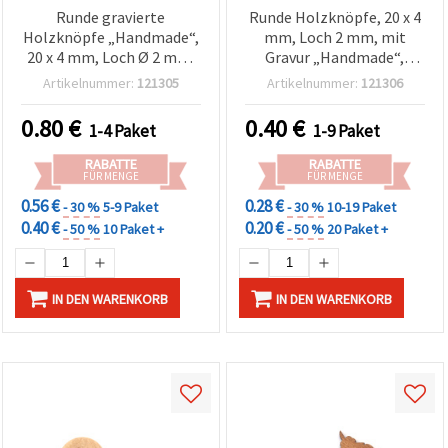
Runde gravierte
Runde Holzknöpfe, 20 x 4
Holzknöpfe „Handmade“,
mm, Loch 2 mm, mit
20 x 4 mm, Loch Ø 2 mm,
Gravur „Handmade“,
Naturholzfarbe – 20 Stück
Naturholzfarbe – 10 Stück
Artikelnummer:
121305
Artikelnummer:
121306
0.80
€
0.40
€
1-4 Paket
1-9 Paket
RABATTE
RABATTE
FÜR MENGE
FÜR MENGE
0.56 €
0.28 €
- 30 %
5-9 Paket
- 30 %
10-19 Paket
0.40 €
0.20 €
- 50 %
10 Paket +
- 50 %
20 Paket +
IN DEN WARENKORB
IN DEN WARENKORB