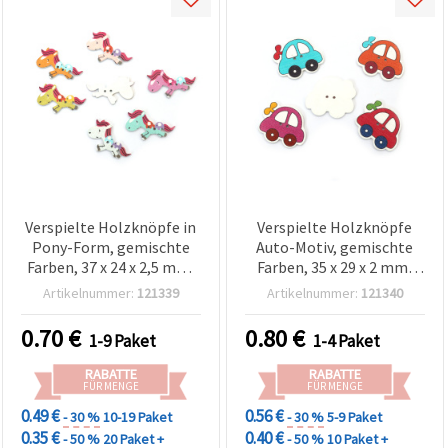
Verspielte Holzknöpfe in
Verspielte Holzknöpfe
Pony-Form, gemischte
Auto-Motiv, gemischte
Farben, 37 x 24 x 2,5 mm,
Farben, 35 x 29 x 2 mm,
Loch Ø 1,5 mm – 10er-Set
mit 1,5 mm Loch – Set
Artikelnummer:
121339
Artikelnummer:
121340
für Nähen, Schmuck &
mit 10 Stück für Nähen,
kreative DIY-
Schmuckherstellung &
0.70
€
0.80
€
1-9 Paket
1-4 Paket
Bastelprojekte
kreative DIY-
Bastelprojekte
RABATTE
RABATTE
FÜR MENGE
FÜR MENGE
0.49 €
0.56 €
- 30 %
10-19 Paket
- 30 %
5-9 Paket
0.35 €
0.40 €
- 50 %
20 Paket +
- 50 %
10 Paket +