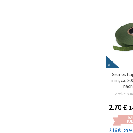
NEU
Grünes Pa
mm, ca. 200
nach
Geschenkv
Artikelnu
kreative
2.70
€
1
RA
FÜR
2.16 €
- 20 %