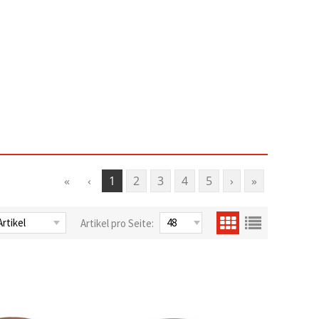
«
‹
1
2
3
4
5
›
»
Artikel pro Seite: