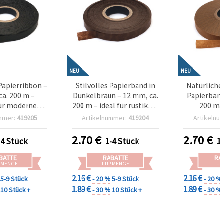
NEU
NEU
Papierribbon –
Stilvolles Papierband in
Natürlich
ca. 200 m –
Dunkelbraun – 12 mm, ca.
Papierban
für modernes
200 m – ideal für rustikale
200 m 
verpacken &
Geschenkverpackung &
nac
mmer:
419205
Artikelnummer:
419204
Artikeln
 Bastel-Deko
natürliche Bastel-Deko
Geschenk
rustikal
2.70
€
2.70
€
-4 Stück
1-4 Stück
BATTE
RABATTE
R
 MENGE
FÜR MENGE
FÜ
2.16 €
2.16 €
5-9 Stück
- 20 %
5-9 Stück
- 20 
1.89 €
1.89 €
10 Stück +
- 30 %
10 Stück +
- 30 