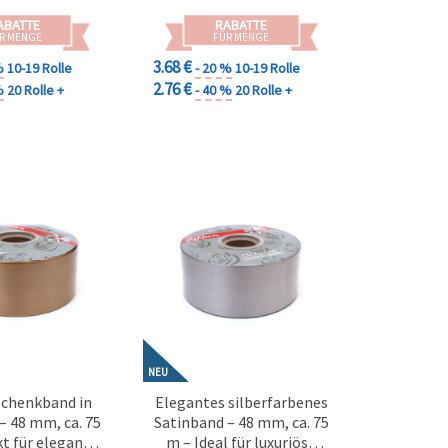
ABATTE
RABATTE
R MENGE
FÜR MENGE
3.68 €
%
10-19 Rolle
- 20 %
10-19 Rolle
2.76 €
%
20 Rolle +
- 40 %
20 Rolle +
NEU
schenkband in
Elegantes silberfarbenes
– 48 mm, ca. 75
Satinband – 48 mm, ca. 75
t für elegante
m – Ideal für luxuriöse