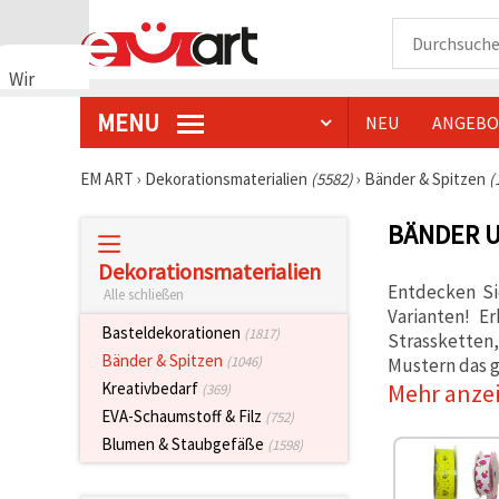
Wir
verwenden
MENU
NEU
ANGEBO
Cookies
🍪 Wir
verwenden
EM ART
›
Dekorationsmaterialien
(5582)
›
Bänder & Spitzen
(
Cookies
und
BÄNDER U
ähnliche
Technologien,
um das
Dekorationsmaterialien
ordnungsgemäße
Entdecken Si
Alle schließen
Funktionieren
Varianten! E
der Website
Basteldekorationen
(1817)
sicherzustellen,
Strassketten
Ihr
Bänder & Spitzen
(1046)
Mustern das g
Nutzungserlebnis
Mehr anze
Kreativbedarf
(369)
zu
verbessern
EVA-Schaumstoff & Filz
(752)
und, mit
Blumen & Staubgefäße
Ihrer
(1598)
Einwilligung,
den
Datenverkehr