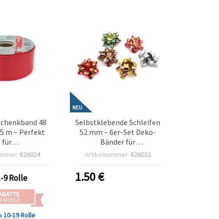
NEU
schenkband 48
Selbstklebende Schleifen
5 m – Perfekt
52 mm – 6er-Set Deko-
für
Bänder für
rrangements,
Geschenkverpackung,
ummer:
826024
Artikelnummer:
826022
erpackung und
Basteln & Dekoration
iche Deko
1.50
€
1-9 Rolle
ABATTE
R MENGE
%
10-19 Rolle