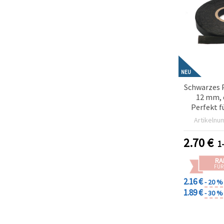
NEU
Schwarzes 
12 mm, 
Perfekt 
Geschenk
Artikelnu
stilvolle
2.70
€
1
RA
FÜR
2.16 €
- 20 %
1.89 €
- 30 %