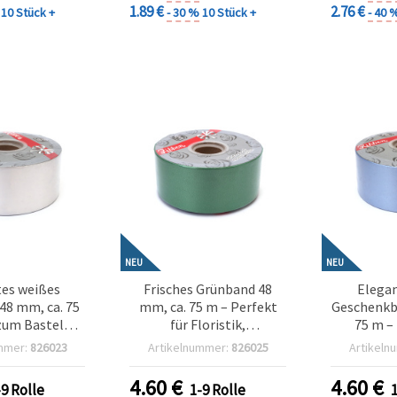
1.89 €
2.76 €
10 Stück +
- 30 %
10 Stück +
- 40 
NEU
NEU
es weißes
Frisches Grünband 48
Elegan
48 mm, ca. 75
mm, ca. 75 m – Perfekt
Geschenkb
 zum Basteln,
für Floristik,
75 m –
für
Geschenkverpackung und
Blumena
mmer:
826023
Artikelnummer:
826025
Artikeln
rangements,
kreative Bastel-
Geschenk
erpackung &
Dekorationen
stilv
4.60
€
4.60
€
-9 Rolle
1-9 Rolle
Dekorationen
Bas