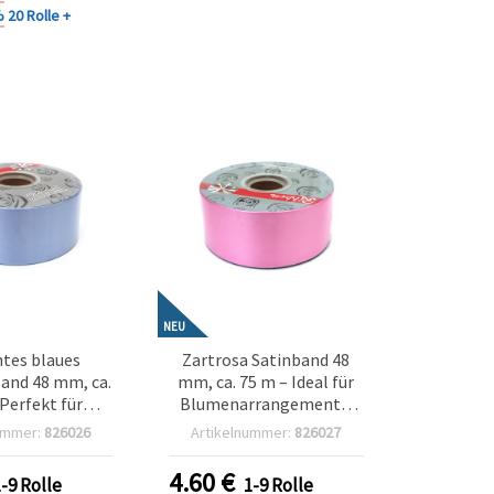
%
20 Rolle +
NEU
tes blaues
Zartrosa Satinband 48
and 48 mm, ca.
mm, ca. 75 m – Ideal für
 Perfekt für
Blumenarrangements,
rrangements,
Geschenkverpackung &
ummer:
826026
Artikelnummer:
826027
verpackung &
romantische Deko DIY
olle Deko-
Bastelbedarf
4.60
€
1-9 Rolle
1-9 Rolle
telideen