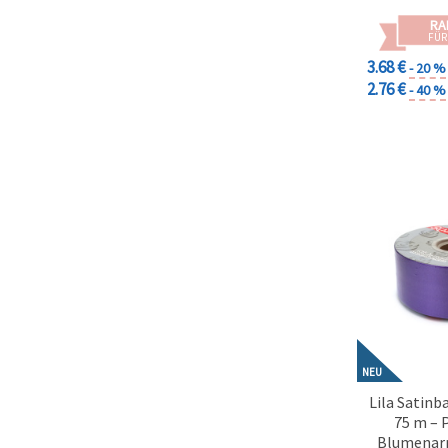
RA
FÜR
3.68 €
- 20 %
2.76 €
- 40 %
NEU
Lila Satinb
75 m – 
Blumenar