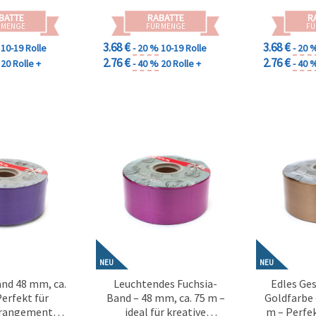
BATTE
RABATTE
R
 MENGE
FÜR MENGE
FÜ
3.68 €
3.68 €
10-19 Rolle
- 20 %
10-19 Rolle
- 20 
2.76 €
2.76 €
20 Rolle +
- 40 %
20 Rolle +
- 40 
NEU
NEU
and 48 mm, ca.
Leuchtendes Fuchsia-
Edles Ge
Perfekt für
Band – 48 mm, ca. 75 m –
Goldfarbe 
rangements,
ideal für kreative
m – Perfek