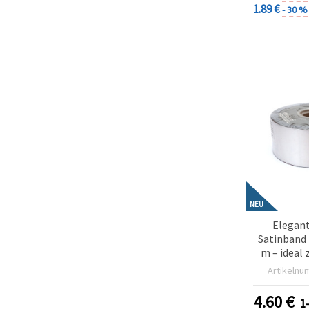
1.89 €
- 30 %
NEU
Elegant
Satinband 
m – ideal
Artikelnu
Blumenar
Geschenkv
4.60
€
1
kreative 