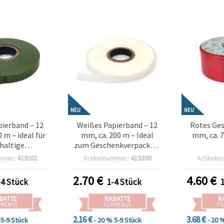
NEU
NEU
pierband – 12
Weißes Papierband – 12
Rotes Ge
 m – ideal für
mm, ca. 200 m – Ideal
mm, ca. 7
haltige
zum Geschenkverpacken,
erpackung &
Basteln & natürliche
Blumena
mmer:
419201
Artikelnummer:
419200
Artikeln
 Bastel-Deko
Deko im Vintage-Stil
Geschenkv
festl
2.70
€
4.60
€
-4 Stück
1-4 Stück
BATTE
RABATTE
R
 MENGE
FÜR MENGE
FÜ
2.16 €
3.68 €
5-9 Stück
- 20 %
5-9 Stück
- 20 