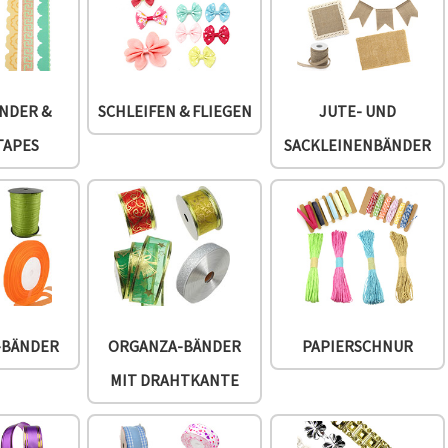
NDER &
SCHLEIFEN & FLIEGEN
JUTE- UND
TAPES
SACKLEINENBÄNDER
-BÄNDER
ORGANZA-BÄNDER
PAPIERSCHNUR
MIT DRAHTKANTE