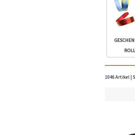
können Sie
jederzeit
ändern
oder
widerrufen.
Impressum
Datenschutzerklärung
Cookie-
GESCHEN
Richtlinie
ROL
Alle
akzeptieren
Cookie-
1046 Artikel | 
Einstellungen