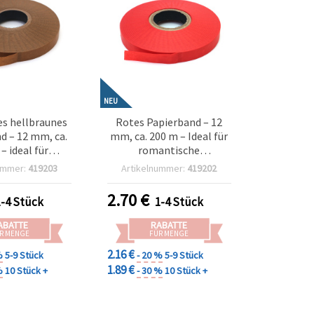
NEU
es hellbraunes
Rotes Papierband – 12
d – 12 mm, ca.
mm, ca. 200 m – Ideal für
– ideal für
romantische
hhaltige
Geschenkverpackung,
ummer:
419203
Artikelnummer:
419202
verpackung &
Basteln & Deko
e Bastel-Deko
2.70
€
1-4 Stück
1-4 Stück
ABATTE
RABATTE
R MENGE
FÜR MENGE
2.16 €
%
5-9 Stück
- 20 %
5-9 Stück
1.89 €
%
10 Stück +
- 30 %
10 Stück +