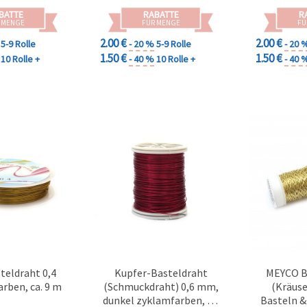
BATTE
RABATTE
R
 MENGE
FÜR MENGE
FÜ
2.00 €
2.00 €
5-9 Rolle
- 20 %
5-9 Rolle
- 20 
1.50 €
1.50 €
10 Rolle +
- 40 %
10 Rolle +
- 40 
teldraht 0,4
Kupfer-Basteldraht
MEYCO B
rben, ca. 9 m
(Schmuckdraht) 0,6 mm,
(Kräuse
dunkel zyklamfarben, ca.
Basteln & 