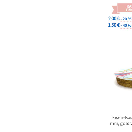
RA
FÜR
2.00 €
- 20 %
1.50 €
- 40 %
Eisen-Bas
mm, goldfa