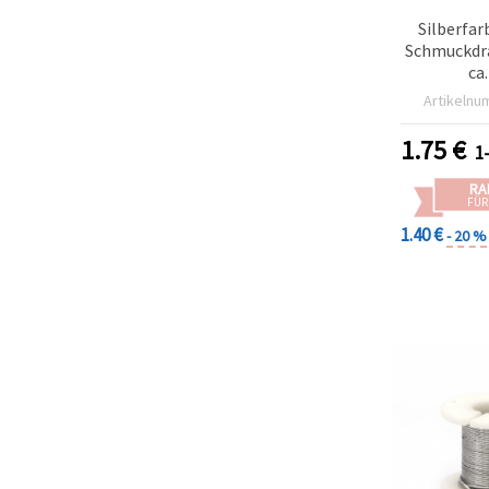
Silberfar
Schmuckdra
ca
Artikelnu
1.75
€
1
RA
FÜR
1.40 €
- 20 %