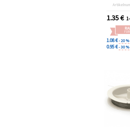
Artikelnu
1.35
€
1
RA
FÜR
1.08 €
- 20 %
0.95 €
- 30 %