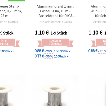
bener Stahl-
Aluminiumdraht 1 mm,
Alumini
ht, 0,25 mm,
Pastell-Lila, 10 m –
Grün – 10
. 23 m
Basteldraht für DIY &
für Sc
Schmuck
mmer:
503936
Artikelnummer:
503983
Artikeln
1.10
€
1.10
€
-9 Stück
1-9 Stück
BATTE
RABATTE
R
 MENGE
FÜR MENGE
FÜ
0.88 €
0.88 €
10 Stück +
- 20 %
10-19 Stück
- 20 
0.77 €
- 30 %
20 Stück +