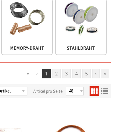
MEMORY-DRAHT
STAHLDRAHT
«
‹
1
2
3
4
5
›
»
Artikel pro Seite: