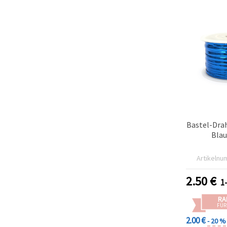
Bastel-Dra
Blau
Artikelnu
2.50
€
1
RA
FÜR
2.00 €
- 20 %