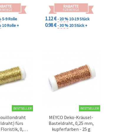
ABATTE
RABATTE
R MENGE
FÜR MENGE
1.12 €
%
5-9 Rolle
- 20 %
10-19 Stück
0.98 €
%
10 Rolle +
- 30 %
20 Stück +
BESTSELLER
BESTSELLER
ouillondraht
MEYCO Deko-Kräusel-
ldraht) fürs
Basteldraht, 0,25 mm,
Floristik, 0,25
kupferfarben - 25 g