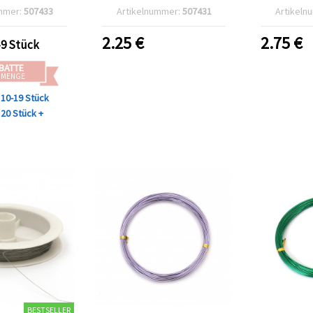
12 m
mm, gold
mmer:
507433
Artikelnummer:
507431
Artikeln
2.25
€
2.75
€
-9 Stück
BATTE
 MENGE
10-19 Stück
20 Stück +
BESTSELLER