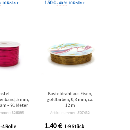
1.50 €
%
10 Rolle +
- 40 %
10 Rolle +
astel-
Basteldraht aus Eisen,
enband, 5 mm,
goldfarben, 0,3 mm, ca.
lam – 91 Meter
12 m
ummer:
826095
Artikelnummer:
507432
1.40
€
1-4 Rolle
1-9 Stück