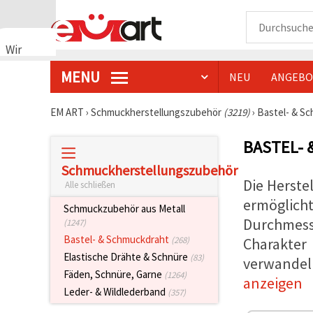
Wir
verwenden
MENU
NEU
ANGEBO
Cookies
🍪 Wir
verwenden
EM ART
›
Schmuckherstellungszubehör
(3219)
›
Bastel- & S
Cookies
und
BASTEL-
ähnliche
Technologien,
um das
Schmuckherstellungszubehör
ordnungsgemäße
Die Herste
Alle schließen
Funktionieren
der Website
ermöglic
Schmuckzubehör aus Metall
sicherzustellen,
Durchmesse
(1247)
Ihr
Nutzungserlebnis
Bastel- & Schmuckdraht
Charakter
(268)
zu
Elastische Drähte & Schnüre
verbessern
(83)
verwandel
und, mit
Fäden, Schnüre, Garne
(1264)
Ihrer
anzeigen
Einwilligung,
Leder- & Wildlederband
(357)
den
Datenverkehr