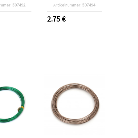
farben, 25 g
ummer:
507492
Artikelnummer:
507494
2.75
€