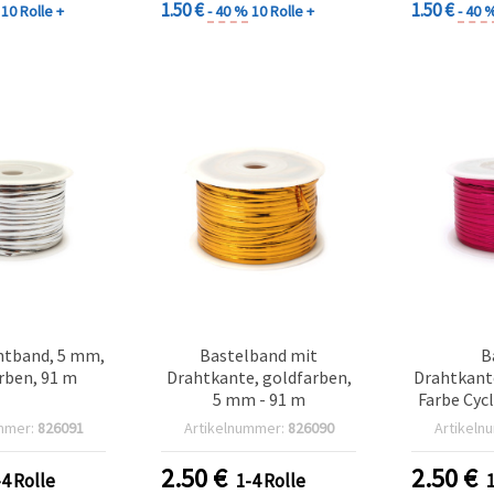
1.50 €
1.50 €
10 Rolle +
- 40 %
10 Rolle +
- 40 
htband, 5 mm,
Bastelband mit
B
arben, 91 m
Drahtkante, goldfarben,
Drahtkant
5 mm - 91 m
Farbe Cyc
mmer:
826091
Artikelnummer:
826090
Artikeln
2.50
€
2.50
€
-4 Rolle
1-4 Rolle