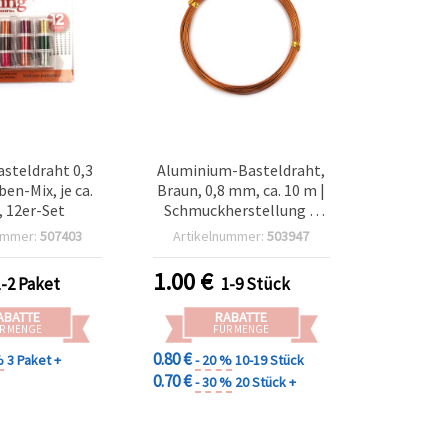
steldraht 0,3
Aluminium-Basteldraht,
en-Mix, je ca.
Braun, 0,8 mm, ca. 10 m |
, 12er-Set
Schmuckherstellung &
DIY-Basteln
ummer:
507403
Artikelnummer:
503947
1.00
€
1-2 Paket
1-9 Stück
ABATTE
RABATTE
R MENGE
FÜR MENGE
0.80 €
%
3 Paket +
- 20 %
10-19 Stück
0.70 €
- 30 %
20 Stück +