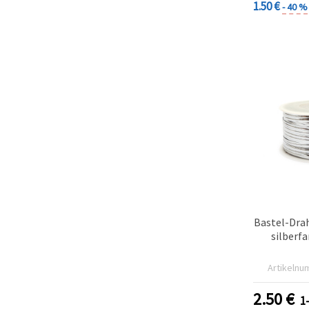
1.50 €
- 40 %
Bastel-Dra
silberf
Artikelnu
2.50
€
1