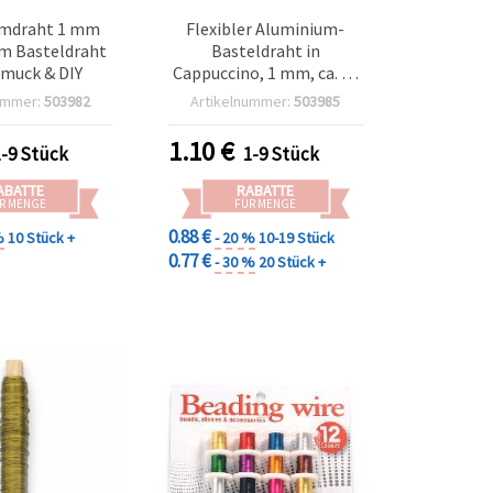
umdraht 1 mm
Flexibler Aluminium-
 m Basteldraht
Basteldraht in
hmuck & DIY
Cappuccino, 1 mm, ca. 10
m – ideal für
ummer:
503982
Artikelnummer:
503985
Schmuckherstellung &
kreative Bastelprojekte
1.10
€
1-9 Stück
1-9 Stück
ABATTE
RABATTE
R MENGE
FÜR MENGE
0.88 €
%
10 Stück +
- 20 %
10-19 Stück
0.77 €
- 30 %
20 Stück +