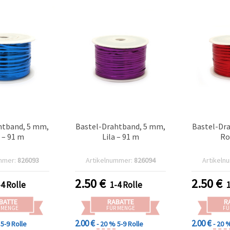
htband, 5 mm,
Bastel-Drahtband, 5 mm,
Bastel-Dr
 – 91 m
Lila – 91 m
Ro
mmer:
826093
Artikelnummer:
826094
Artikeln
2.50
€
2.50
€
-4 Rolle
1-4 Rolle
BATTE
RABATTE
R
 MENGE
FÜR MENGE
FÜ
2.00 €
2.00 €
5-9 Rolle
- 20 %
5-9 Rolle
- 20 