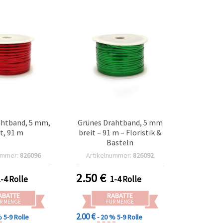
ahtband, 5 mm,
Grünes Drahtband, 5 mm
t, 91 m
breit – 91 m – Floristik &
Basteln
ummer:
826096
Artikelnummer:
826092
2.50
€
1-4 Rolle
1-4 Rolle
ABATTE
RABATTE
R MENGE
FÜR MENGE
2.00 €
%
5-9 Rolle
- 20 %
5-9 Rolle