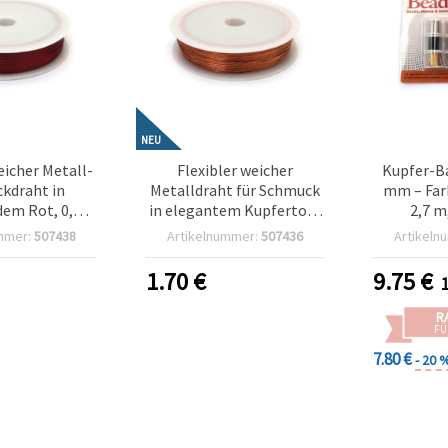
NEU
eicher Metall-
Flexibler weicher
Kupfer-Ba
kdraht in
Metalldraht für Schmuck
mm – Farb
dem Rot, 0,4
in elegantem Kupferton,
2,7 m
 – ideal für
0,4 mm x 50 m – ideal für
mmer:
507438
Artikelnummer:
507436
Artikeln
iten, Basteln
Perlen, Basteln &
reative
kreative DIY-Designs
1.70
€
9.75
€
kdesigns
R
FÜ
7.80 €
- 20 