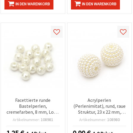
IN DEN WARENKORB
IN DEN WARENKORB
Facettierte runde
Acrylperlen
Bastelperlen,
(Perlenimitat), rund, raue
cremefarben, 8 mm, Loch:
Struktur, 23 x 22 mm,
2 mm – 20 g (~90 Stk.)
Loch: 3 mm, cremefarben
Artikelnummer:
108981
Artikelnummer:
108980
– 5 Stück