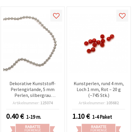
Dekorative Kunststoff-
Kunstperlen, rund 4 mm,
Perlengirlande, 5 mm
Loch 1 mm, Rot – 20 g
Perlen, silbergrau
(~745 Stk.)
(silberfarben), 1 m — DIY
Artikelnummer:
125074
Artikelnummer:
105682
Basteln, Floristik,
Hochzeit & Feiertagsdeko
0.40
€
1.10
€
1-19 m.
1-4 Paket
RABATTE
RABATTE
FÜR MENGE
FÜR MENGE