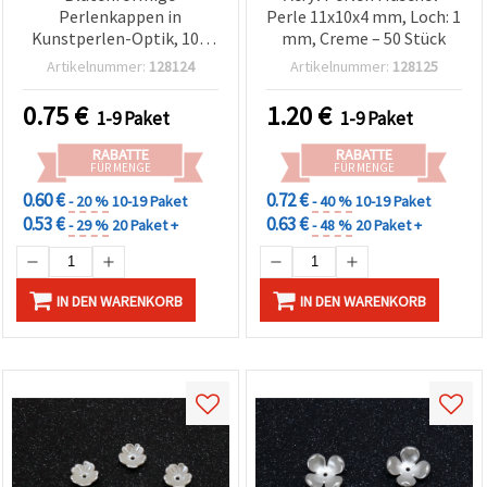
Perlenkappen in
Perle 11x10x4 mm, Loch: 1
Kunstperlen-Optik, 10 x
mm, Creme – 50 Stück
3,5 mm, Loch: 1 mm,
Artikelnummer:
128124
Artikelnummer:
128125
Creme – 50 Stück
0.75
€
1.20
€
1-9 Paket
1-9 Paket
RABATTE
RABATTE
FÜR MENGE
FÜR MENGE
0.60 €
0.72 €
- 20 %
10-19 Paket
- 40 %
10-19 Paket
0.53 €
0.63 €
- 29 %
20 Paket +
- 48 %
20 Paket +
IN DEN WARENKORB
IN DEN WARENKORB