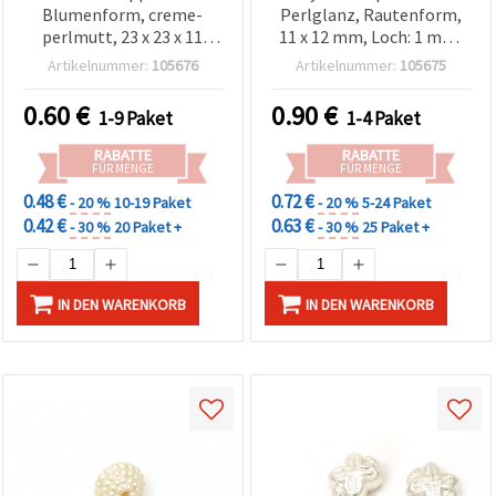
Blumenform, creme-
Perlglanz, Rautenform,
perlmutt, 23 x 23 x 11
11 x 12 mm, Loch: 1 mm,
mm, Loch 2 mm – 10
Farbe Creme – 20 g (~26
Artikelnummer:
105676
Artikelnummer:
105675
Stück
Stk.)
0.60
€
0.90
€
1-9 Paket
1-4 Paket
RABATTE
RABATTE
FÜR MENGE
FÜR MENGE
0.48 €
0.72 €
- 20 %
10-19 Paket
- 20 %
5-24 Paket
0.42 €
0.63 €
- 30 %
20 Paket +
- 30 %
25 Paket +
IN DEN WARENKORB
IN DEN WARENKORB