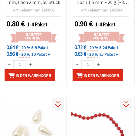
mm, Loch 2 mm, 50 Stück
Loch 1,5 mm – 20 g (~84
Stk.)
Artikelnummer:
105696
Artikelnummer:
105344
0.80
€
0.90
€
1-4 Paket
1-4 Paket
RABATTE
RABATTE
FÜR MENGE
FÜR MENGE
0.64 €
0.72 €
- 20 %
5-9 Paket
- 20 %
5-24 Paket
0.56 €
0.63 €
- 30 %
10 Paket +
- 30 %
25 Paket +
IN DEN WARENKORB
IN DEN WARENKORB