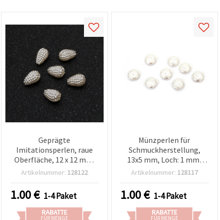
Geprägte
Münzperlen für
Imitationsperlen, raue
Schmuckherstellung,
Oberfläche, 12 x 12 mm,
13x5 mm, Loch: 1 mm,
Loch: 1 mm, cremefarben
Weiß, 20 g (~40 Stk.)
Artikelnummer:
128122
Artikelnummer:
128117
– 20 g (~29 Stk.)
1.00
€
1.00
€
1-4 Paket
1-4 Paket
RABATTE
RABATTE
FÜR MENGE
FÜR MENGE