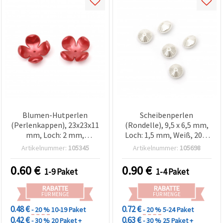
Blumen-Hutperlen
Scheibenperlen
(Perlenkappen), 23x23x11
(Rondelle), 9,5 x 6,5 mm,
mm, Loch: 2 mm,
Loch: 1,5 mm, Weiß, 20 g
Dunkelrot - 10 Stk
(~75 Stk.)
Artikelnummer:
105345
Artikelnummer:
105698
0.60
€
0.90
€
1-9 Paket
1-4 Paket
RABATTE
RABATTE
FÜR MENGE
FÜR MENGE
0.48 €
0.72 €
- 20 %
10-19 Paket
- 20 %
5-24 Paket
0.42 €
0.63 €
- 30 %
20 Paket +
- 30 %
25 Paket +