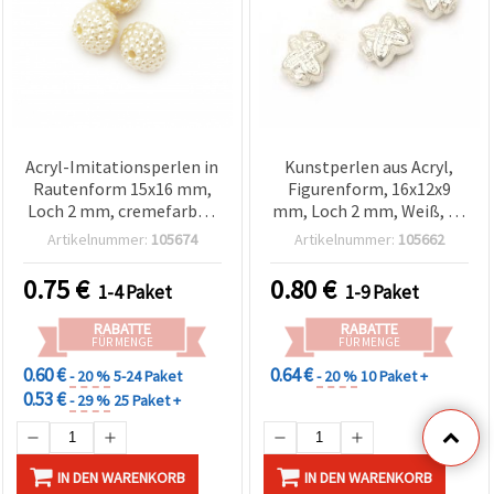
Acryl-Imitationsperlen in
Kunstperlen aus Acryl,
Rautenform 15x16 mm,
Figurenform, 16x12x9
Loch 2 mm, cremefarben
mm, Loch 2 mm, Weiß, 20
- 20 g (~11 Stk.) für
g (ca. 20 Stk.)
Artikelnummer:
105674
Artikelnummer:
105662
Schmuckherstellung &
Basteln
0.75
€
0.80
€
1-4 Paket
1-9 Paket
RABATTE
RABATTE
FÜR MENGE
FÜR MENGE
0.60 €
0.64 €
- 20 %
5-24 Paket
- 20 %
10 Paket +
0.53 €
- 29 %
25 Paket +
IN DEN WARENKORB
IN DEN WARENKORB