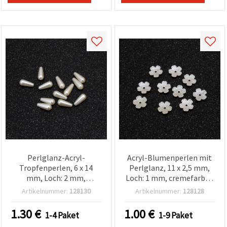
Perlglanz-Acryl-
Acryl-Blumenperlen mit
Tropfenperlen, 6 x 14
Perlglanz, 11 x 2,5 mm,
mm, Loch: 2 mm,
Loch: 1 mm, cremefarben
cremefarben – 20 g (~85
- 50 Stück
Artikelnummer:
128130
Artikelnummer:
128128
Stk.)
1.30
€
1.00
€
1-4 Paket
1-9 Paket