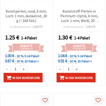
Kunstperlen, rund, 6 mm,
Kunststoff-Perlen in
Loch: 1 mm, dunkelrot, 20
Perlmutt-Optik, 6 mm,
g (~160 Stk.)
Loch: 1 mm, Weiß, 20 g
(~190 Stück)
Artikelnummer:
108979
Artikelnummer:
108978
1.25
€
1.30
€
1-4 Paket
1-4 Paket
RABATTE
RABATTE
FÜR MENGE
FÜR MENGE
1.00 €
1.04 €
- 20 %
5-24 Paket
- 20 %
5-24 Paket
0.87 €
0.91 €
- 30 %
25 Paket +
- 30 %
25 Paket +
IN DEN WARENKORB
IN DEN WARENKORB