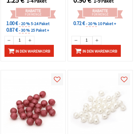
1.25
€
0.90
€
1-4 Paket
1-9 Paket
RABATTE
RABATTE
FÜR MENGE
FÜR MENGE
1.00 €
0.72 €
- 20 %
5-24 Paket
- 20 %
10 Paket +
0.87 €
- 30 %
25 Paket +
IN DEN WARENKORB
IN DEN WARENKORB