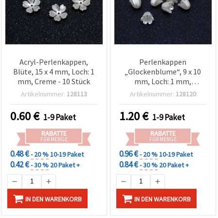
Acryl-Perlenkappen,
Perlenkappen
Blüte, 15 x 4 mm, Loch: 1
„Glockenblume“, 9 x 10
mm, Creme - 10 Stück
mm, Loch: 1 mm,
cremefarben – 50 Stück
Artikelnummer:
128113
Artikelnummer:
128120
0.60
€
1.20
€
1-9 Paket
1-9 Paket
RABATTE
RABATTE
FÜR MENGE
FÜR MENGE
0.48 €
0.96 €
- 20 %
10-19 Paket
- 20 %
10-19 Paket
0.42 €
0.84 €
- 30 %
20 Paket +
- 30 %
20 Paket +
IN DEN WARENKORB
IN DEN WARENKORB