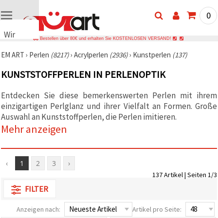
0
Wir
Bestellen über 80€ und erhalten Sie KOSTENLOSEN VERSAND!
verwenden
EM ART
›
Perlen
(8217)
›
Acrylperlen
(2936)
›
Kunstperlen
(137)
Cookies
🍪 Wir
KUNSTSTOFFPERLEN IN PERLENOPTIK
verwenden
Cookies
und
Entdecken Sie diese bemerkenswerten Perlen mit ihrem
ähnliche
einzigartigen Perlglanz und ihrer Vielfalt an Formen. Große
Technologien,
Auswahl an Kunststoffperlen, die Perlen imitieren.
um das
ordnungsgemäße
Mehr anzeigen
Funktionieren
der Website
sicherzustellen,
Ihr
‹
1
2
3
›
Nutzungserlebnis
zu
137 Artikel | Seiten 1/3
verbessern
und, mit
FILTER
Ihrer
Einwilligung,
Anzeigen nach:
Artikel pro Seite:
den
Datenverkehr