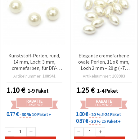
Kunststoff-Perlen, rund,
Elegante cremefarbene
14 mm, Loch: 3 mm,
ovale Perlen, 11 x 8 mm,
cremefarben, für DIY-
Loch 2 mm – 20 g (~70
Schmuckherstellung - 50
Stk.), perfekt für
Artikelnummer:
108941
Artikelnummer:
108983
g (ca. 37 Stk.)
Schmuckherstellung &
DIY-Basteln
1.10
€
1.25
€
1-9 Paket
1-4 Paket
RABATTE
RABATTE
FÜR MENGE
FÜR MENGE
0.77 €
1.00 €
- 30 %
10 Paket +
- 20 %
5-24 Paket
0.87 €
- 30 %
25 Paket +