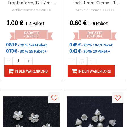
Tropfenform, 12 x 7 mm,
Loch: 1 mm, Creme – 10
Loch 1 mm, cremefarben
Stück
Artikelnummer:
128118
Artikelnummer:
128112
– 20 g (ca. 83 Stück)
1.00
€
0.60
€
1-4 Paket
1-9 Paket
RABATTE
RABATTE
FÜR MENGE
FÜR MENGE
0.80 €
0.48 €
- 20 %
5-24 Paket
- 20 %
10-19 Paket
0.70 €
0.42 €
- 30 %
25 Paket +
- 30 %
20 Paket +
IN DEN WARENKORB
IN DEN WARENKORB