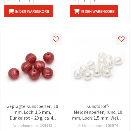
IN DEN WARENKORB
IN DEN WARENKORB
Geprägte Kunstperlen, 10
Kunststoff-
mm, Loch: 1,5 mm,
Melonenperlen, rund, 10
Dunkelrot – 20 g, ca. 45
mm, Loch: 1,5 mm, Weiß –
Stk
20 g (~45 Stk.)
Artikelnummer:
108975
Artikelnummer:
108974