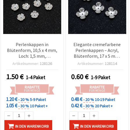
Perlenkappen in
Elegante cremefarbene
Blütenform, 10,5 x 4 mm,
Perlenkappen – Acryl,
Loch: 1,5 mm,
Blütenform, 17 x 5 mm,
cremefarben – 100 Stück
Loch 1,5 mm, Set mit 10
Artikelnummer:
128126
Artikelnummer:
128114
1.50
€
0.60
€
1-4 Paket
1-9 Paket
RABATTE
RABATTE
FÜR MENGE
FÜR MENGE
1.20 €
0.48 €
- 20 %
5-9 Paket
- 20 %
10-19 Paket
1.05 €
0.42 €
- 30 %
10 Paket +
- 30 %
20 Paket +
IN DEN WARENKORB
IN DEN WARENKORB