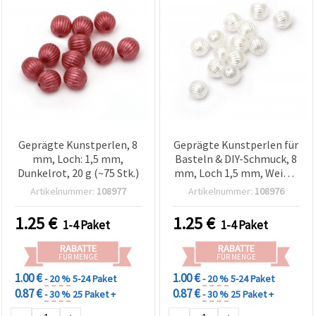
Geprägte Kunstperlen, 8
Geprägte Kunstperlen für
mm, Loch: 1,5 mm,
Basteln & DIY-Schmuck, 8
Dunkelrot, 20 g (~75 Stk.)
mm, Loch 1,5 mm, Weiß –
20 g (~75 Stk.)
Artikelnummer:
108977
Artikelnummer:
108976
1.25
€
1.25
€
1-4 Paket
1-4 Paket
RABATTE
RABATTE
FÜR MENGE
FÜR MENGE
1.00 €
1.00 €
- 20 %
5-24 Paket
- 20 %
5-24 Paket
0.87 €
0.87 €
- 30 %
25 Paket +
- 30 %
25 Paket +