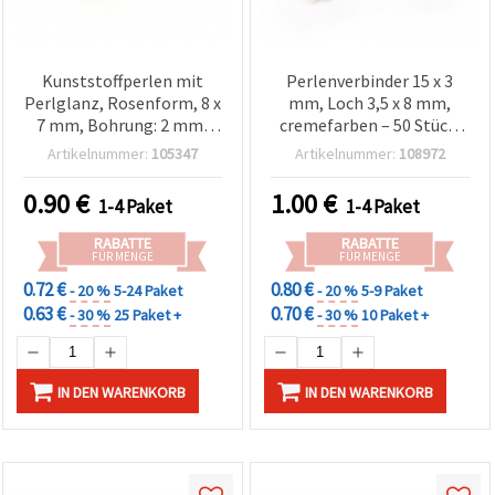
Kunststoffperlen mit
Perlenverbinder 15 x 3
Perlglanz, Rosenform, 8 x
mm, Loch 3,5 x 8 mm,
7 mm, Bohrung: 2 mm,
cremefarben – 50 Stück,
Creme, 20 g (ca. 70 Stk.)
für DIY Basteln &
Artikelnummer:
105347
Artikelnummer:
108972
Schmuckherstellung
0.90
€
1.00
€
1-4 Paket
1-4 Paket
RABATTE
RABATTE
FÜR MENGE
FÜR MENGE
0.72 €
0.80 €
- 20 %
5-24 Paket
- 20 %
5-9 Paket
0.63 €
0.70 €
- 30 %
25 Paket +
- 30 %
10 Paket +
IN DEN WARENKORB
IN DEN WARENKORB