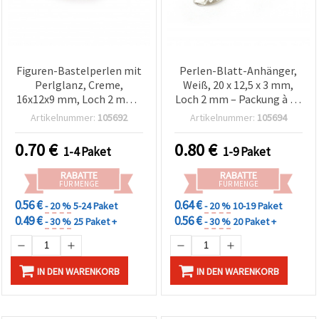
Figuren-Bastelperlen mit
Perlen-Blatt-Anhänger,
Perlglanz, Creme,
Weiß, 20 x 12,5 x 3 mm,
16x12x9 mm, Loch 2 mm -
Loch 2 mm – Packung à 20
20 g (~20 Stk.)
Stück
Artikelnummer:
105692
Artikelnummer:
105694
0.70
€
0.80
€
1-4 Paket
1-9 Paket
RABATTE
RABATTE
FÜR MENGE
FÜR MENGE
0.56 €
0.64 €
- 20 %
5-24 Paket
- 20 %
10-19 Paket
0.49 €
0.56 €
- 30 %
25 Paket +
- 30 %
20 Paket +
IN DEN WARENKORB
IN DEN WARENKORB