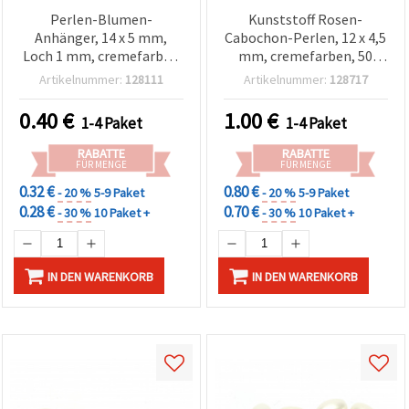
Perlen-Blumen-
Kunststoff Rosen-
Anhänger, 14 x 5 mm,
Cabochon-Perlen, 12 x 4,5
Loch 1 mm, cremefarben
mm, cremefarben, 50
– 20 Stück
Stück
Artikelnummer:
128111
Artikelnummer:
128717
0.40
€
1.00
€
1-4 Paket
1-4 Paket
RABATTE
RABATTE
FÜR MENGE
FÜR MENGE
0.32 €
0.80 €
- 20 %
5-9 Paket
- 20 %
5-9 Paket
0.28 €
0.70 €
- 30 %
10 Paket +
- 30 %
10 Paket +
IN DEN WARENKORB
IN DEN WARENKORB