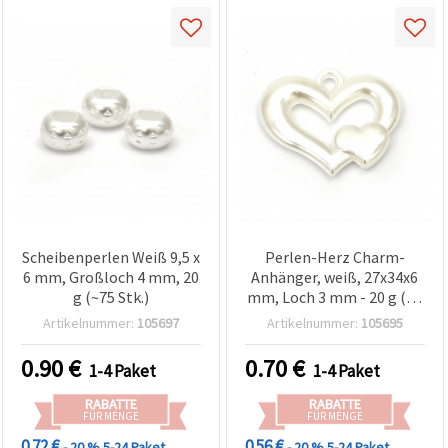
Scheibenperlen Weiß 9,5 x
Perlen-Herz Charm-
6 mm, Großloch 4 mm, 20
Anhänger, weiß, 27x34x6
g (~75 Stk.)
mm, Loch 3 mm - 20 g (~9
Stk.)
Artikelnummer:
105697
Artikelnummer:
105695
0.90
€
0.70
€
1-4 Paket
1-4 Paket
RABATTE
RABATTE
FÜR MENGE
FÜR MENGE
0.72 €
0.56 €
- 20 %
5-24 Paket
- 20 %
5-24 Paket