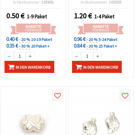
Packung mit 50 Stück
Artikelnummer:
105691
Artikelnummer:
105693
0.50
€
1.20
€
1-9 Paket
1-4 Paket
RABATTE
RABATTE
FÜR MENGE
FÜR MENGE
0.40 €
0.96 €
- 20 %
10-19 Paket
- 20 %
5-24 Paket
0.35 €
0.84 €
- 30 %
20 Paket +
- 30 %
25 Paket +
IN DEN WARENKORB
IN DEN WARENKORB