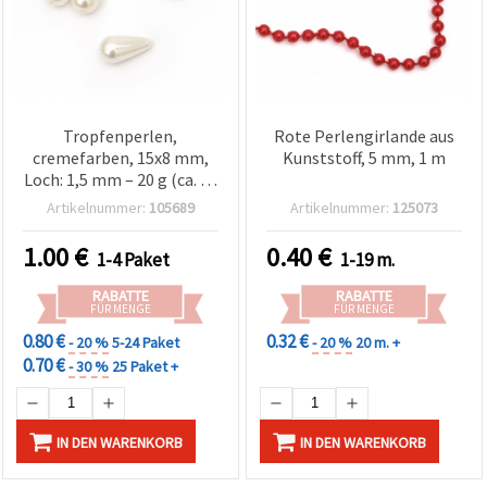
Tropfenperlen,
Rote Perlengirlande aus
cremefarben, 15x8 mm,
Kunststoff, 5 mm, 1 m
Loch: 1,5 mm – 20 g (ca. 51
Stk.)
Artikelnummer:
105689
Artikelnummer:
125073
1.00
€
0.40
€
1-4 Paket
1-19 m.
RABATTE
RABATTE
FÜR MENGE
FÜR MENGE
0.80 €
0.32 €
- 20 %
5-24 Paket
- 20 %
20 m. +
0.70 €
- 30 %
25 Paket +
IN DEN WARENKORB
IN DEN WARENKORB