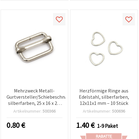
Mehrzweck Metall-
Herzförmige Ringe aus
Gurtversteller/Schiebeschnallen,
Edelstahl, silberfarben,
silberfarben, 25 x 16 x 2,8
12x11x1 mm – 10 Stück
mm – 10 Stück, perfekt
Artikelnummer:
500366
Artikelnummer:
500696
für Schmuck, Taschen &
DIY-Projekte
0.80
€
1.40
€
1-9 Paket
RABATTE