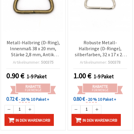
Metall-Halbring (D-Ring),
Robuste Metall-
Innenmaß 38 x 20 mm,
Halbringe (D-Ringe),
Stärke 2,8 mm, Antik-
silberfarben, 32 x 17 x 2,8
Bronze – 10 Stück
mm - 10 Stück, ideal für
Artikelnummer:
500375
Artikelnummer:
500378
Schmuck, DIY & kreative
Bastelprojekte
0.90
€
1.00
€
1-9 Paket
1-9 Paket
RABATTE
RABATTE
FÜR MENGE
FÜR MENGE
0.72 €
0.80 €
- 20 %
10 Paket +
- 20 %
10 Paket +
IN DEN WARENKORB
IN DEN WARENKORB