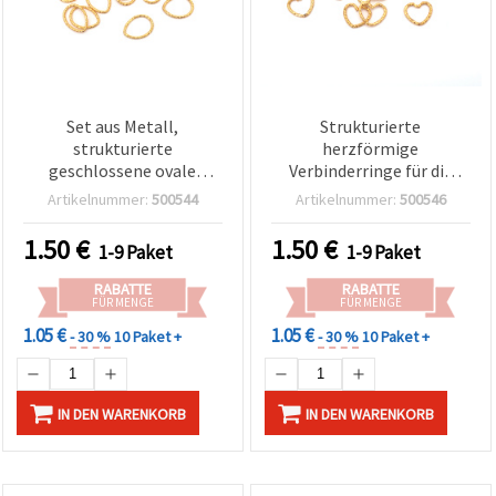
Set aus Metall,
Strukturierte
strukturierte
herzförmige
geschlossene ovale
Verbinderringe für die
Verbindungsringe,
Schmuckherstellung,
Artikelnummer:
500544
Artikelnummer:
500546
14x18x1 mm, goldfarben
goldfarbene
– 50 Stück
Metalllegierung, 14×12×1
1.50
€
1.50
€
1-9 Paket
1-9 Paket
mm, 50 Stück – für
Armbänder, Halsketten,
RABATTE
RABATTE
Ohrringe und
FÜR MENGE
FÜR MENGE
Dekorationen
1.05 €
1.05 €
- 30 %
10 Paket +
- 30 %
10 Paket +
IN DEN WARENKORB
IN DEN WARENKORB