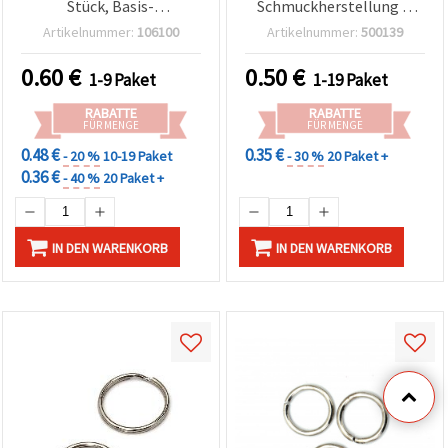
Stück, Basis-
Schmuckherstellung &
Schmuckzubehör für DIY-
Basteln, Ø 8 mm,
Artikelnummer:
106100
Artikelnummer:
500139
Schmuck,
Drahtstärke 0,7 mm – 200
Schlüsselanhänger &
Stück
0.60
€
0.50
€
1-9 Paket
1-19 Paket
Basteln
RABATTE
RABATTE
FÜR MENGE
FÜR MENGE
0.48 €
0.35 €
- 20 %
10-19 Paket
- 30 %
20 Paket +
0.36 €
- 40 %
20 Paket +
IN DEN WARENKORB
IN DEN WARENKORB