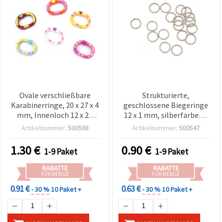
Ovale verschließbare
Strukturierte,
Karabinerringe, 20 x 27 x 4
geschlossene Biegeringe
mm, Innenloch 12 x 20
12 x 1 mm, silberfarben -
mm, Farben gemischt – 2
50 Stück
Artikelnummer:
500568
Artikelnummer:
500547
Stück
1.30
€
0.90
€
1-9 Paket
1-9 Paket
RABATTE
RABATTE
FÜR MENGE
FÜR MENGE
0.91 €
0.63 €
- 30 %
10 Paket +
- 30 %
10 Paket +