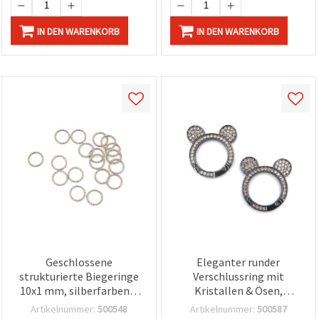
IN DEN WARENKORB
IN DEN WARENKORB
Geschlossene
Eleganter runder
strukturierte Biegeringe
Verschlussring mit
10x1 mm, silberfarben –
Kristallen & Ösen,
50 Stück
edelstahlfarben, 35x5
Artikelnummer:
500548
Artikelnummer:
500587
mm (Loch 25 mm) –