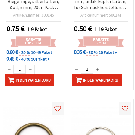
Biegeringe, silberfarben,
mm, antik-kupferfarben,
8 x 1,5 mm, 20er-Pack –
für Schmuckherstellung &
perfekt für sichere
DIY-Basteln, 200 Stück
Artikelnummer:
500145
Artikelnummer:
500141
Schmuckverbindungen &
DIY-Basteln
0.75
€
0.50
€
1-9 Paket
1-19 Paket
RABATTE
RABATTE
FÜR MENGE
FÜR MENGE
0.60 €
0.35 €
- 20 %
10-49 Paket
- 30 %
20 Paket +
0.45 €
- 40 %
50 Paket +
IN DEN WARENKORB
IN DEN WARENKORB