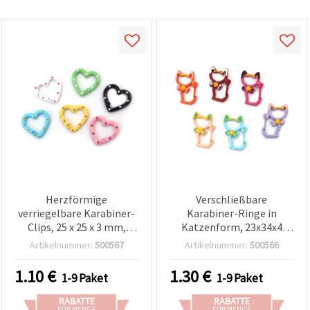
Herzförmige
Verschließbare
verriegelbare Karabiner-
Karabiner-Ringe in
Clips, 25 x 25 x 3 mm,
Katzenform, 23x34x4
Innenöffnung 19 x 19 mm,
mm, Innenloch: 10x15
Artikelnummer:
500567
Artikelnummer:
500566
Farben-Mix – 2 Stück,
mm, gemischte Farben –
Bastelzubehör
2 Stück
1.10
€
1.30
€
1-9 Paket
1-9 Paket
RABATTE
RABATTE
FÜR MENGE
FÜR MENGE