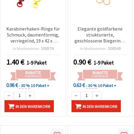
Karabinerhaken-Ringe für
Elegante goldfarbene
Schmuck, daumenförmig,
strukturierte,
verriegelnd, 19 x 42 x 2
geschlossene Biegeringe
mm, Innenloch: 10 x 25
12 x 1 mm – 50er-Pack –
Artikelnummer:
500574
Artikelnummer:
500549
mm, gemischte Farben –
Schmuckzubehör für
5 Stück
kreative
1.40
€
0.90
€
1-9 Paket
1-9 Paket
Schmuckherstellung
RABATTE
RABATTE
FÜR MENGE
FÜR MENGE
0.98 €
0.63 €
- 30 %
10 Paket +
- 30 %
10 Paket +
IN DEN WARENKORB
IN DEN WARENKORB