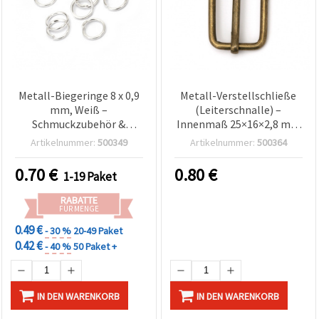
Metall-Biegeringe 8 x 0,9
Metall-Verstellschließe
mm, Weiß –
(Leiterschnalle) –
Schmuckzubehör &
Innenmaß 25×16×2,8 mm
Bastelbedarf, Packung
– Farbe Antikbronze – 10
Artikelnummer:
500349
Artikelnummer:
500364
mit 200 Stück
Stück
0.70
€
0.80
€
1-19 Paket
RABATTE
FÜR MENGE
0.49 €
- 30 %
20-49 Paket
0.42 €
- 40 %
50 Paket +
IN DEN WARENKORB
IN DEN WARENKORB