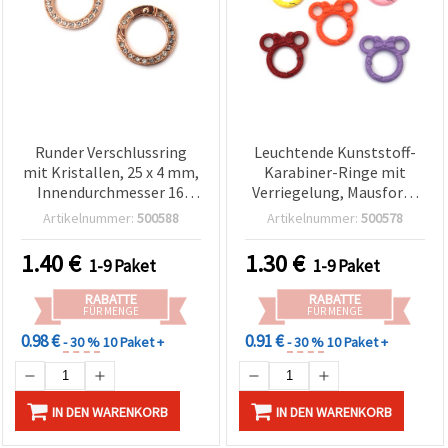
Runder Verschlussring
Leuchtende Kunststoff-
mit Kristallen, 25 x 4 mm,
Karabiner-Ringe mit
Innendurchmesser 16
Verriegelung, Mausform
mm, roségoldfarben – 2
mit Schleife, 38 x 35 x 4
Artikelnummer:
500588
Artikelnummer:
500578
Stück
mm, Innenöffnung 19
mm, Gemischte Farben, 2
1.40
€
1.30
€
1-9 Paket
1-9 Paket
Stück – für
Schlüsselanhänger,
RABATTE
RABATTE
Taschen und
FÜR MENGE
FÜR MENGE
Dekorationen
0.98 €
0.91 €
- 30 %
10 Paket +
- 30 %
10 Paket +
IN DEN WARENKORB
IN DEN WARENKORB