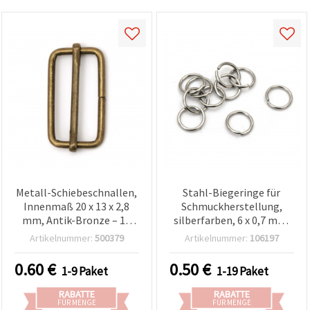
Metall-Schiebeschnallen,
Stahl-Biegeringe für
Innenmaß 20 x 13 x 2,8
Schmuckherstellung,
mm, Antik-Bronze – 10
silberfarben, 6 x 0,7 mm,
Stück
20 Stück
Artikelnummer:
500379
Artikelnummer:
106197
0.60
€
0.50
€
1-9 Paket
1-19 Paket
RABATTE
RABATTE
FÜR MENGE
FÜR MENGE