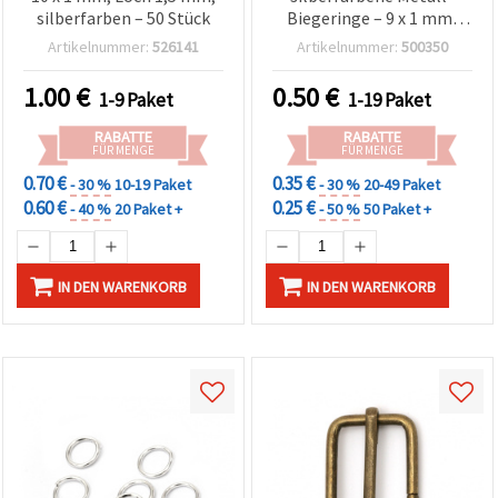
silberfarben – 50 Stück
Biegeringe – 9 x 1 mm,
100 Stück,
Artikelnummer:
526141
Artikelnummer:
500350
Schmuckzubehör für DIY-
Schmuck &
1.00
€
0.50
€
1-9 Paket
1-19 Paket
Bastelprojekte
RABATTE
RABATTE
FÜR MENGE
FÜR MENGE
0.70 €
0.35 €
- 30 %
10-19 Paket
- 30 %
20-49 Paket
0.60 €
0.25 €
- 40 %
20 Paket +
- 50 %
50 Paket +
IN DEN WARENKORB
IN DEN WARENKORB