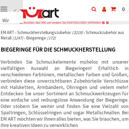
0
Wir
Bestellen über 80€ und erhalten Sie KOSTENLOSEN VERSAND!
verwenden
EM ART
›
Schmuckherstellungszubehör
(3219)
›
Schmuckzubehör aus
Cookies
Metall
(1247)
›
Biegeringe
(172)
🍪 Wir
verwenden
BIEGERINGE FÜR DIE SCHMUCKHERSTELLUNG
Cookies
und
ähnliche
Verbinden Sie Schmuckelemente mühelos mit unserer
Technologien,
vielfältigen Auswahl an Biegeringen! Erhältlich in
um das
ordnungsgemäße
verschiedenen Farbtönen, metallischen Farben und Größen,
Funktionieren
verbinden diese unverzichtbaren Zubehörteile Verschlüsse
der Website
mit Halsketten, Armbändern, Ohrringen und vielem mehr!
sicherzustellen,
Ihr
Entdecken Sie unser Sortiment an Schmuckwerkzeugen für
Nutzungserlebnis
eine einfache und reibungslose Anwendung der Biegeringe.
zu
Oder stöbern Sie weiter und finden Sie eine Vielzahl von
verbessern
und, mit
Spaltringen, Schlüsselringen und sogar Metallschnallen. Bei
Ihrer
EM ART möchten wir Ihnen alles bieten, was Sie brauchen, um
Einwilligung,
den
Ihre kreativen Ideen zu verwirklichen.
Datenverkehr