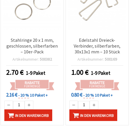
Stahlringe 20 x 1 mm,
Edelstahl Dreieck-
geschlossen, silberfarben
Verbinder, silberfarben,
– 10er-Pack
30x13x1 mm – 10 Stück
Artikelnummer:
500382
Artikelnummer:
500169
2.70
€
1.00
€
1-9 Paket
1-9 Paket
RABATTE
RABATTE
FÜR MENGE
FÜR MENGE
2.16 €
0.80 €
- 20 %
10 Paket +
- 20 %
10 Paket +
IN DEN WARENKORB
IN DEN WARENKORB