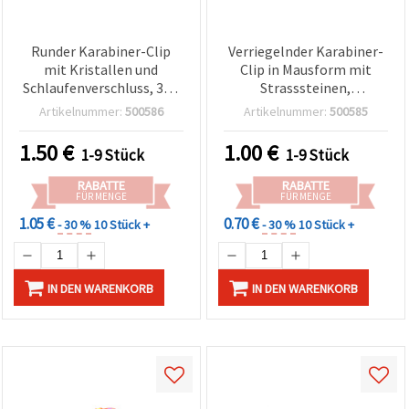
Runder Karabiner-Clip
Verriegelnder Karabiner-
mit Kristallen und
Clip in Mausform mit
Schlaufenverschluss, 35 x
Strasssteinen,
5 mm, Innenmaß 25 mm,
goldfarben, 38x35x4 mm
Artikelnummer:
500586
Artikelnummer:
500585
silberfarben –
– für Schmuckherstellung
Schmuckzubehör für
& Basteln
1.50
€
1.00
€
1-9 Stück
1-9 Stück
Basteln & DIY
RABATTE
RABATTE
FÜR MENGE
FÜR MENGE
1.05 €
0.70 €
- 30 %
10 Stück +
- 30 %
10 Stück +
IN DEN WARENKORB
IN DEN WARENKORB