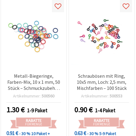
Metall-Biegeringe,
Schraubösen mit Ring,
Farben-Mix, 10 x 1 mm, 50
10x5 mm, Loch: 2,5 mm,
Stück – Schmuckzubehör
Mischfarben – 100 Stück
& Bastelbedarf
Artikelnummer:
500560
Artikelnummer:
500553
1.30
€
0.90
€
1-9 Paket
1-4 Paket
RABATTE
RABATTE
FÜR MENGE
FÜR MENGE
0.91 €
0.63 €
- 30 %
10 Paket +
- 30 %
5-9 Paket