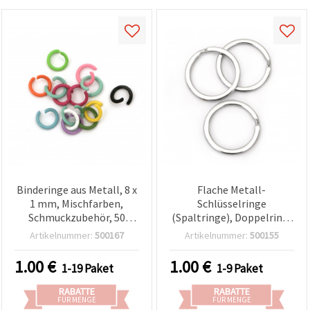
Binderinge aus Metall, 8 x
Flache Metall-
1 mm, Mischfarben,
Schlüsselringe
Schmuckzubehör, 50
(Spaltringe), Doppelring,
Stück
25 x 1,8 mm, silberfarben
Artikelnummer:
500167
Artikelnummer:
500155
– 10er-Pack
1.00
€
1.00
€
1-19 Paket
1-9 Paket
RABATTE
RABATTE
FÜR MENGE
FÜR MENGE