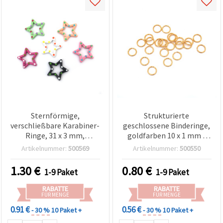
Sternförmige,
Strukturierte
verschließbare Karabiner-
geschlossene Binderinge,
Ringe, 31 x 3 mm,
goldfarben 10 x 1 mm -
Innendurchmesser 16
Packung mit 50 Stück
Artikelnummer:
500569
Artikelnummer:
500550
mm, gemischte Farben –
2 Stück
1.30
€
0.80
€
1-9 Paket
1-9 Paket
RABATTE
RABATTE
FÜR MENGE
FÜR MENGE
0.91 €
0.56 €
- 30 %
10 Paket +
- 30 %
10 Paket +