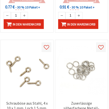
0.77 €
0.91 €
- 30 %
10 Paket +
- 30 %
10 Paket +
IN DEN WARENKORB
IN DEN WARENKORB
Schrauböse aus Stahl, 4 x
Zuverlässige
10 x 1 mm, Loch 1,5 mm,
silberfarbene Metall-