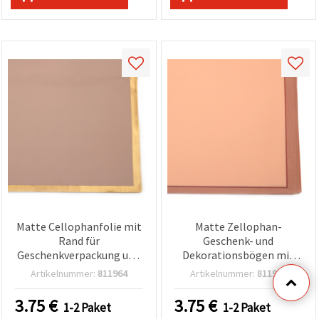
Matte Cellophanfolie mit
Matte Zellophan-
Rand für
Geschenk- und
Geschenkverpackung und
Dekorationsbögen mit
Deko, 58 x 58 cm, Farbe
Zierkante, 58 x 58 cm,
Artikelnummer:
811964
Artikelnummer:
811963
Milch-Kakao – 20 Bögen
puderfarben – 20 Stück
3.75
€
3.75
€
1-2 Paket
1-2 Paket