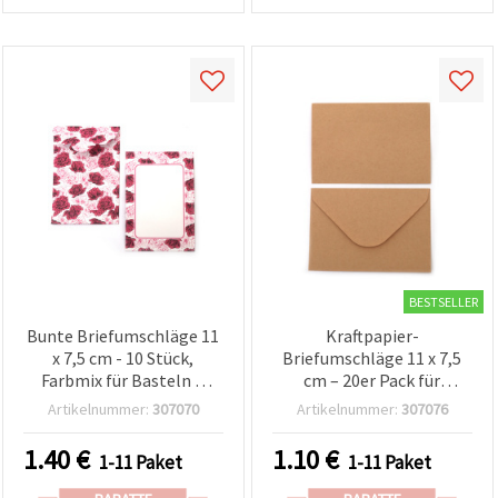
BESTSELLER
Bunte Briefumschläge 11
Kraftpapier-
x 7,5 cm - 10 Stück,
Briefumschläge 11 x 7,5
Farbmix für Basteln &
cm – 20er Pack für
Scrapbooking
Basteln & Scrapbooking
Artikelnummer:
307070
Artikelnummer:
307076
1.40
€
1.10
€
1-11 Paket
1-11 Paket