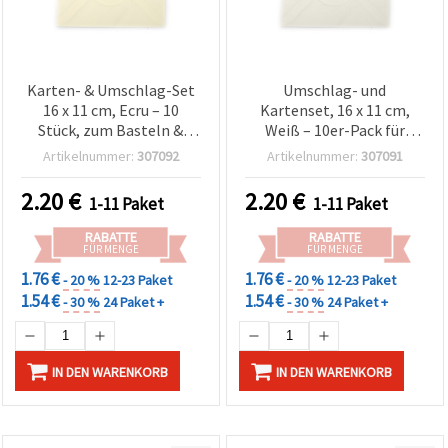
Karten- & Umschlag-Set
Umschlag- und
16 x 11 cm, Ecru – 10
Kartenset, 16 x 11 cm,
Stück, zum Basteln &
Weiß – 10er-Pack für
Scrapbooking
Basteln & DIY
Artikelnummer:
307092
Artikelnummer:
307091
2.20
€
2.20
€
1-11 Paket
1-11 Paket
RABATTE
RABATTE
FÜR MENGE
FÜR MENGE
1.76 €
1.76 €
- 20 %
12-23 Paket
- 20 %
12-23 Paket
1.54 €
1.54 €
- 30 %
24 Paket +
- 30 %
24 Paket +
IN DEN WARENKORB
IN DEN WARENKORB