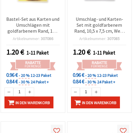
Bastel-Set aus Karten und
Umschlag- und Karten-
Umschlägen mit
Set mit goldfarbenem
goldfarbenem Rand, 10,5
Rand, 10,5 x 7,5 cm, Weiß
x 7,5 cm, Ecru – 5 Stück
– 5 Stück
Artikelnummer:
307086
Artikelnummer:
307085
1.20
€
1.20
€
1-11 Paket
1-11 Paket
RABATTE
RABATTE
FÜR MENGE
FÜR MENGE
0.96 €
0.96 €
- 20 %
12-23 Paket
- 20 %
12-23 Paket
0.84 €
0.84 €
- 30 %
24 Paket +
- 30 %
24 Paket +
IN DEN WARENKORB
IN DEN WARENKORB