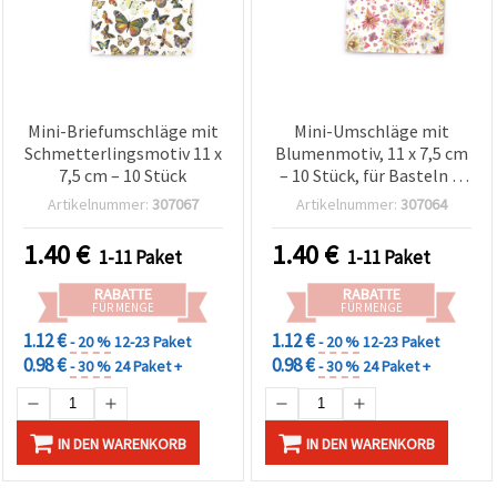
Mini-Briefumschläge mit
Mini-Umschläge mit
Schmetterlingsmotiv 11 x
Blumenmotiv, 11 x 7,5 cm
7,5 cm – 10 Stück
– 10 Stück, für Basteln &
Scrapbooking
Artikelnummer:
307067
Artikelnummer:
307064
1.40
€
1.40
€
1-11 Paket
1-11 Paket
RABATTE
RABATTE
FÜR MENGE
FÜR MENGE
1.12 €
1.12 €
- 20 %
12-23 Paket
- 20 %
12-23 Paket
0.98 €
0.98 €
- 30 %
24 Paket +
- 30 %
24 Paket +
IN DEN WARENKORB
IN DEN WARENKORB