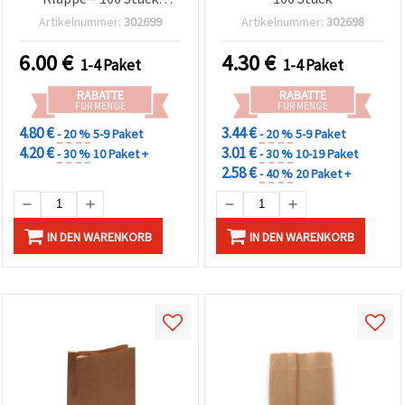
Basteltüten
Artikelnummer:
302699
Artikelnummer:
302698
6.00
€
4.30
€
1-4 Paket
1-4 Paket
RABATTE
RABATTE
FÜR MENGE
FÜR MENGE
4.80 €
3.44 €
- 20 %
5-9 Paket
- 20 %
5-9 Paket
4.20 €
3.01 €
- 30 %
10 Paket +
- 30 %
10-19 Paket
2.58 €
- 40 %
20 Paket +
IN DEN WARENKORB
IN DEN WARENKORB