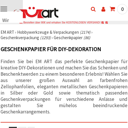
0
Wir
Bestellen über 80€ und erhalten Sie KOSTENLOSEN VERSAND!
verwenden
EM ART
›
Hobbywerkzeuge & Verpackungen
(2174)
›
Cookies
Geschenkverpackung
(1293)
›
Geschenkpapier
(86)
🍪 Wir
verwenden
GESCHENKPAPIER FÜR DIY-DEKORATION
Cookies
und
ähnliche
Finden Sie bei EM ART das perfekte Geschenkpapier für
Technologien,
kreative DIY-Dekorationen und machen Sie das Schenken und
um das
ordnungsgemäße
Beschenktwerden zu einem besonderen Erlebnis! Wählen Sie
Funktionieren
aus unserer großen Auswahl an farbenfrohen
der Website
Zellophanfolien, eleganten metallischen Geschenkpapieren
sicherzustellen,
Ihr
in Silber oder Gold sowie thematisch passenden
Nutzungserlebnis
Geschenkverpackungen für verschiedene Anlässe und
zu
gestalten Sie mühelos beeindruckende
verbessern
und, mit
Geschenkarrangements.
Ihrer
Einwilligung,
den
Datenverkehr