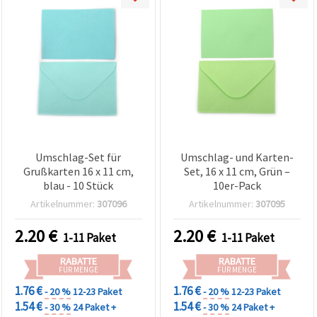
Umschlag-Set für
Umschlag- und Karten-
Grußkarten 16 x 11 cm,
Set, 16 x 11 cm, Grün –
blau - 10 Stück
10er-Pack
Artikelnummer:
307096
Artikelnummer:
307095
2.20
€
2.20
€
1-11 Paket
1-11 Paket
RABATTE
RABATTE
FÜR MENGE
FÜR MENGE
1.76 €
1.76 €
- 20 %
12-23 Paket
- 20 %
12-23 Paket
1.54 €
1.54 €
- 30 %
24 Paket +
- 30 %
24 Paket +