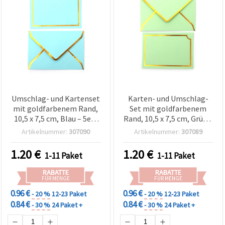
Umschlag- und Kartenset
Karten- und Umschlag-
mit goldfarbenem Rand,
Set mit goldfarbenem
10,5 x 7,5 cm, Blau – 5er-
Rand, 10,5 x 7,5 cm, Grün –
Pack, ideal zum Basteln &
5 Stück
Artikelnummer:
307090
Artikelnummer:
307089
Scrapbooking
1.20
€
1.20
€
1-11 Paket
1-11 Paket
RABATTE
RABATTE
FÜR MENGE
FÜR MENGE
0.96 €
0.96 €
- 20 %
12-23 Paket
- 20 %
12-23 Paket
0.84 €
0.84 €
- 30 %
24 Paket +
- 30 %
24 Paket +