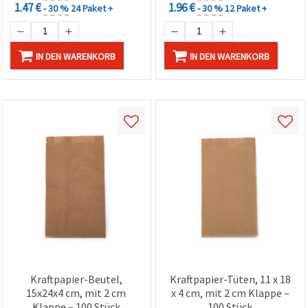
1.47 €
1.96 €
- 30 %
24 Paket +
- 30 %
12 Paket +
IN DEN WARENKORB
IN DEN WARENKORB
Kraftpapier-Beutel,
Kraftpapier-Tüten, 11 x 18
15x24x4 cm, mit 2 cm
x 4 cm, mit 2 cm Klappe –
Klappe – 100 Stück
100 Stück