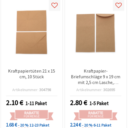
Kraftpapiertüten 21 x 15
Kraftpapier-
cm, 10 Stück
Briefumschläge 9 x 19 cm
mit 2,5 cm Lasche,
Packung mit 20 Stück –
Artikelnummer:
304798
Artikelnummer:
302695
für Basteln, DIY &
Scrapbooking
2.10
€
2.80
€
1-11 Paket
1-5 Paket
RABATTE
RABATTE
FÜR MENGE
FÜR MENGE
1.68 €
2.24 €
- 20 %
12-23 Paket
- 20 %
6-11 Paket