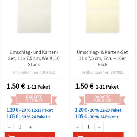
Umschlag- und Karten-
Umschlag- & Karten-Set
Set, 11 x 7,5 cm, Weiß, 10
11 x 7,5 cm, Ecru – 10er
Stück
Pack
Artikelnummer:
307082
Artikelnummer:
307081
1.50
€
1.50
€
1-11 Paket
1-11 Paket
RABATTE
RABATTE
FÜR MENGE
FÜR MENGE
1.20 €
1.20 €
- 20 %
12-23 Paket
- 20 %
12-23 Paket
1.05 €
1.05 €
- 30 %
24 Paket +
- 30 %
24 Paket +