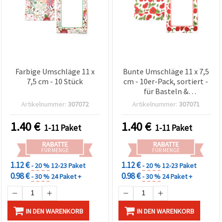
Farbige Umschläge 11 x
Bunte Umschläge 11 x 7,5
7,5 cm - 10 Stück
cm - 10er-Pack, sortiert -
für Basteln &
Scrapbooking
Artikelnummer:
307072
Artikelnummer:
307071
1.40
€
1.40
€
1-11 Paket
1-11 Paket
RABATTE
RABATTE
FÜR MENGE
FÜR MENGE
1.12 €
1.12 €
- 20 %
12-23 Paket
- 20 %
12-23 Paket
0.98 €
0.98 €
- 30 %
24 Paket +
- 30 %
24 Paket +
IN DEN WARENKORB
IN DEN WARENKORB