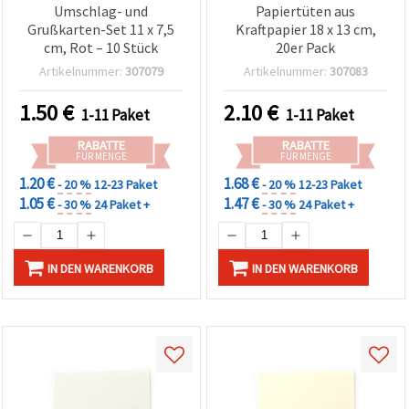
Umschlag- und
Papiertüten aus
Grußkarten-Set 11 x 7,5
Kraftpapier 18 x 13 cm,
cm, Rot – 10 Stück
20er Pack
Artikelnummer:
307079
Artikelnummer:
307083
1.50
€
2.10
€
1-11 Paket
1-11 Paket
RABATTE
RABATTE
FÜR MENGE
FÜR MENGE
1.20 €
1.68 €
- 20 %
12-23 Paket
- 20 %
12-23 Paket
1.05 €
1.47 €
- 30 %
24 Paket +
- 30 %
24 Paket +
IN DEN WARENKORB
IN DEN WARENKORB