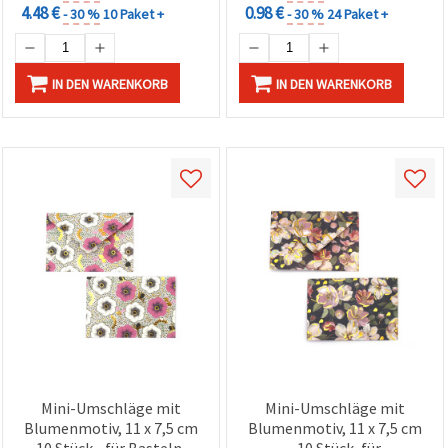
4.48 €
0.98 €
- 30 %
10 Paket +
- 30 %
24 Paket +
IN DEN WARENKORB
IN DEN WARENKORB
Mini-Umschläge mit
Mini-Umschläge mit
Blumenmotiv, 11 x 7,5 cm
Blumenmotiv, 11 x 7,5 cm
- 10 Stück - für Basteln &
- 10 Stück, für