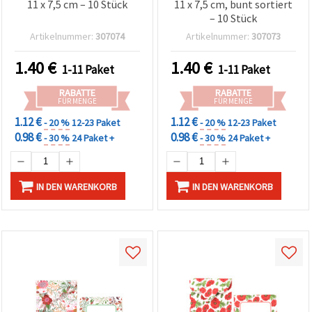
11 x 7,5 cm – 10 Stück
11 x 7,5 cm, bunt sortiert
– 10 Stück
Artikelnummer:
307074
Artikelnummer:
307073
1.40
€
1.40
€
1-11 Paket
1-11 Paket
RABATTE
RABATTE
FÜR MENGE
FÜR MENGE
1.12 €
1.12 €
- 20 %
12-23 Paket
- 20 %
12-23 Paket
0.98 €
0.98 €
- 30 %
24 Paket +
- 30 %
24 Paket +
IN DEN WARENKORB
IN DEN WARENKORB