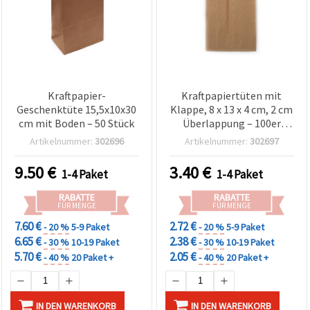
Kraftpapier-
Kraftpapiertüten mit
Geschenktüte 15,5x10x30
Klappe, 8 x 13 x 4 cm, 2 cm
cm mit Boden – 50 Stück
Überlappung – 100er
Pack, für Basteln &
Artikelnummer:
302696
Artikelnummer:
302697
Geschenkverpackung
9.50
€
3.40
€
1-4 Paket
1-4 Paket
RABATTE
RABATTE
FÜR MENGE
FÜR MENGE
7.60 €
2.72 €
- 20 %
5-9 Paket
- 20 %
5-9 Paket
6.65 €
2.38 €
- 30 %
10-19 Paket
- 30 %
10-19 Paket
5.70 €
2.05 €
- 40 %
20 Paket +
- 40 %
20 Paket +
IN DEN WARENKORB
IN DEN WARENKORB