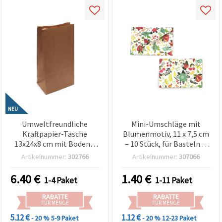
NEU
Umweltfreundliche
Mini-Umschläge mit
Kraftpapier-Tasche
Blumenmotiv, 11 x 7,5 cm
13x24x8 cm mit Boden –
– 10 Stück, für Basteln &
50 Stück – robuste Natur-
Scrapbooking
Artikelnummer:
302766
Artikelnummer:
307066
Papiertüte zum Basteln,
Verpacken, für Geschenke,
6.40
€
1.40
€
1-4 Paket
1-11 Paket
Shops & kreative DIY-
Projekte
RABATTE
RABATTE
FÜR MENGE
FÜR MENGE
5.12 €
1.12 €
- 20 %
5-9 Paket
- 20 %
12-23 Paket