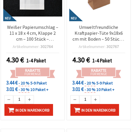
NEU
NEU
Weißer Papierumschlag –
Umweltfreundliche
11 x 18 x 4 cm, Klappe 2
Kraftpapier-Tüte 9x18x6
cm – 100 Stück –
cm mit Boden – 50 Stück –
Umweltfreundliche
robuste Natur-
Artikelnummer:
302764
Artikelnummer:
302767
Verpackung für
Verpackung für
Geschenke, Basteln &
Geschenke, Bastelbedarf,
4.30
€
4.30
€
1-4 Paket
1-4 Paket
Handel
Shops & DIY-Projekte
RABATTE
RABATTE
FÜR MENGE
FÜR MENGE
3.44 €
3.44 €
- 20 %
5-9 Paket
- 20 %
5-9 Paket
3.01 €
3.01 €
- 30 %
10 Paket +
- 30 %
10 Paket +
IN DEN WARENKORB
IN DEN WARENKORB