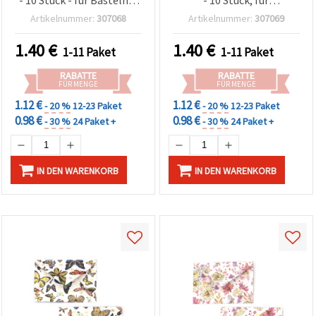
Scrapbooking
Scrapbooking und
Artikelnummer:
307068
Artikelnummer:
307069
Kartenbasteln
1.40
€
1.40
€
1-11 Paket
1-11 Paket
RABATTE
RABATTE
FÜR MENGE
FÜR MENGE
1.12 €
1.12 €
- 20 %
12-23 Paket
- 20 %
12-23 Paket
0.98 €
0.98 €
- 30 %
24 Paket +
- 30 %
24 Paket +
IN DEN WARENKORB
IN DEN WARENKORB