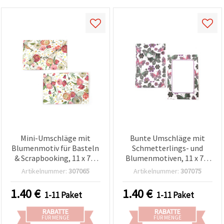
Mini-Umschläge mit
Bunte Umschläge mit
Blumenmotiv für Basteln
Schmetterlings- und
& Scrapbooking, 11 x 7,5
Blumenmotiven, 11 x 7,5
cm – 10 Stück
cm – 10 Stück, Motivmix,
Artikelnummer:
307065
Artikelnummer:
307075
für Basteln &
Scrapbooking
1.40
€
1.40
€
1-11 Paket
1-11 Paket
RABATTE
RABATTE
FÜR MENGE
FÜR MENGE