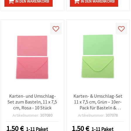
IN DEN WARENKORB
IN DEN WARENKORB
Karten- und Umschlag-
Karten- & Umschlag-Set
Set zum Basteln, 11 x 7,5
11 x 7,5 cm, Grün – 10er-
cm, Rosa - 10 Stück
Pack für Basteln &
Scrapbooking
Artikelnummer:
307080
Artikelnummer:
307078
1.50
€
1.50
€
1-11 Paket
1-11 Paket