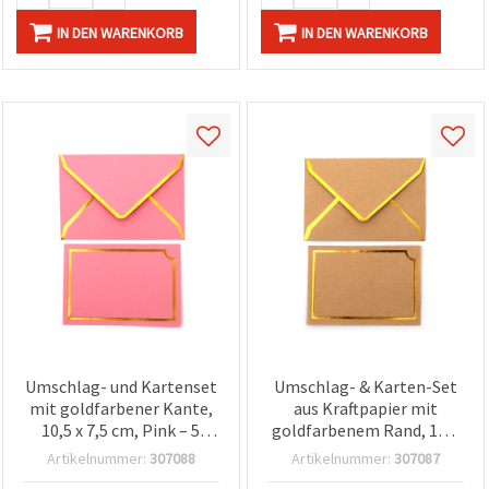
IN DEN WARENKORB
IN DEN WARENKORB
Umschlag- und Kartenset
Umschlag- & Karten-Set
mit goldfarbener Kante,
aus Kraftpapier mit
10,5 x 7,5 cm, Pink – 5
goldfarbenem Rand, 10,5
Stück, für Kartenbasteln
x 7,5 cm, kraftbraun – 5
Artikelnummer:
307088
Artikelnummer:
307087
& Scrapbooking
Stück