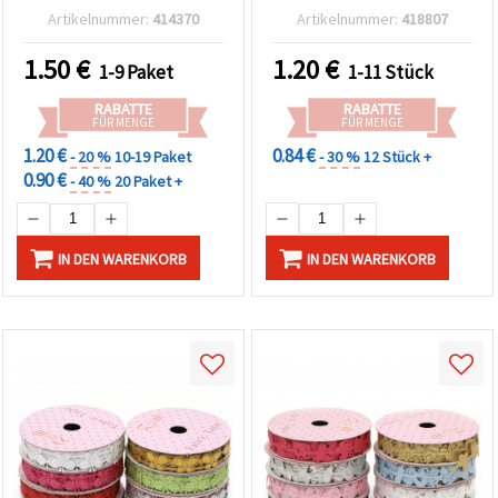
Blumenverzierungen)
m
Artikelnummer:
414370
Artikelnummer:
418807
1.50
€
1.20
€
1-9 Paket
1-11 Stück
RABATTE
RABATTE
FÜR MENGE
FÜR MENGE
1.20 €
0.84 €
- 20 %
10-19 Paket
- 30 %
12 Stück +
0.90 €
- 40 %
20 Paket +
IN DEN WARENKORB
IN DEN WARENKORB