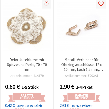
Deko-Juteblume mit
Metall-Verbinder für
Spitze und Perle, 70 x 70
Ohrringverschlüsse, 12 x
mm
10 mm, Loch 1,5 mm,
goldfarben – 10 Stück
Artikelnummer:
414379
Artikelnummer:
500245
0.60
€
2.90
€
1-9 Stück
1-4 Paket
RABATTE
RABATTE
FÜR MENGE
FÜR MENGE
0.42 €
2.61 €
- 30 %
10-19 Stück
- 10 %
5 Paket +