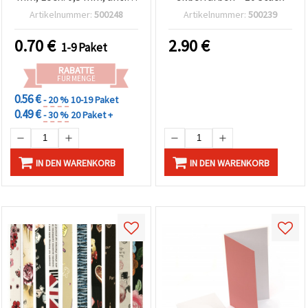
kupferfarben – 10 Stück
Artikelnummer:
500248
Artikelnummer:
500239
0.70
€
2.90
€
1-9 Paket
RABATTE
FÜR MENGE
0.56 €
- 20 %
10-19 Paket
0.49 €
- 30 %
20 Paket +
IN DEN WARENKORB
IN DEN WARENKORB