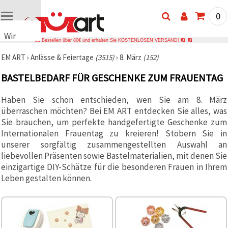
0
Wir
Bestellen über 80€ und erhalten Sie KOSTENLOSEN VERSAND!
verwenden
EM ART
›
Anlässe & Feiertage
(3515)
›
8. März
(152)
Cookies
🍪 Wir
BASTELBEDARF FÜR GESCHENKE ZUM FRAUENTAG
verwenden
Cookies
und
Haben Sie schon entschieden, wen Sie am 8. März
ähnliche
überraschen möchten? Bei EM ART entdecken Sie alles, was
Technologien,
Sie brauchen, um perfekte handgefertigte Geschenke zum
um das
ordnungsgemäße
Internationalen Frauentag zu kreieren! Stöbern Sie in
Funktionieren
unserer sorgfältig zusammengestellten Auswahl an
der Website
sicherzustellen,
liebevollen Präsenten sowie Bastelmaterialien, mit denen Sie
Ihr
einzigartige DIY-Schätze für die besonderen Frauen in Ihrem
Nutzungserlebnis
Leben gestalten können.
zu
verbessern
und, mit
Ihrer
Einwilligung,
den
Datenverkehr