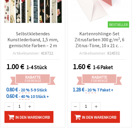
BESTSELLER
Selbstklebendes
Kartenrohlinge-Set
Kunstlederband, 1,5 mm,
Zitrusfarben 300 g/m², 6
gemischte Farben – 2 m
Zitrus-Töne, 10 x 21 cm,
mit weißen Umschlägen
Artikelnummer:
418722
Artikelnummer:
824532
100 g/m², 10,7 x 21,5 cm, 6
Stück, sortiert (Mix)
1.00
€
1.60
€
1-4 Stück
1-6 Paket
RABATTE
RABATTE
FÜR MENGE
FÜR MENGE
0.80 €
1.28 €
- 20 %
5-9 Stück
- 20 %
7 Paket +
0.60 €
- 40 %
10 Stück +
IN DEN WARENKORB
IN DEN WARENKORB