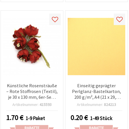
Künstliche Rosensträuße
Einseitig geprägter
– Rote Stoffrosen (Textil),
Perlglanz-Bastelkarton,
je 30 x 130 mm, 6er-Set |
200 g/m², A4 (21 x 29,7
Textilrosen für DIY,
cm), goldfarben – 1
Artikelnummer:
415593
Artikelnummer:
824213
Bastelprojekte,
Bogen
Blumenarrangements,
1.70
€
0.20
€
1-9 Paket
1-49 Stück
Hochzeits- & Wohndeko
RABATTE
RABATTE