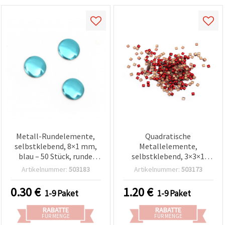
Metall-Rundelemente,
Quadratische
selbstklebend, 8×1 mm,
Metallelemente,
blau – 50 Stück, runde
selbstklebend, 3×3×1
facettierte Strass-
mm, rot – 100 Stück |
Artikelnummer:
503183
Artikelnummer:
503173
Klebesteine für Basteln,
Bastelbedarf
Scrapbooking & DIY-
0.30
€
1.20
€
1-9 Paket
1-9 Paket
Verzierungen
RABATTE
RABATTE
FÜR MENGE
FÜR MENGE