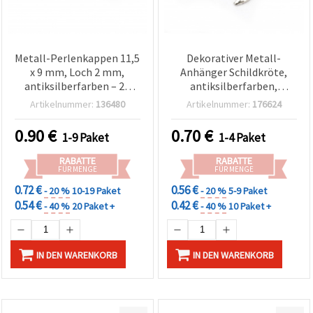
Metall-Perlenkappen 11,5
Dekorativer Metall-
x 9 mm, Loch 2 mm,
Anhänger Schildkröte,
antiksilberfarben – 20
antiksilberfarben,
Stück
37×28×3 mm, Loch 3 mm
Artikelnummer:
136480
Artikelnummer:
176624
– 5er-Pack für
handgefertigten
0.90
€
0.70
€
1-9 Paket
1-4 Paket
Schmuck, Basteln & DIY
RABATTE
RABATTE
FÜR MENGE
FÜR MENGE
0.72 €
0.56 €
- 20 %
10-19 Paket
- 20 %
5-9 Paket
0.54 €
0.42 €
- 40 %
20 Paket +
- 40 %
10 Paket +
IN DEN WARENKORB
IN DEN WARENKORB