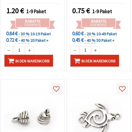
mm, silberfarben – 4
Schmuckverbindungen &
Stück
DIY-Basteln
1.20
€
0.75
€
1-9 Paket
1-9 Paket
RABATTE
RABATTE
FÜR MENGE
FÜR MENGE
0.84 €
0.60 €
- 30 %
10-19 Paket
- 20 %
10-49 Paket
0.72 €
0.45 €
- 40 %
20 Paket +
- 40 %
50 Paket +
IN DEN WARENKORB
IN DEN WARENKORB