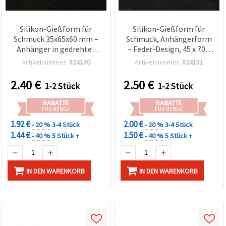
Silikon-Gießform für
Silikon-Gießform für
Schmuck 35x65x60 mm –
Schmuck, Anhängerform
Anhänger in gedrehter
– Feder-Design, 45 x 70 x
Röhrenform, DIY
60 mm
Artikelnummer:
824130
Artikelnummer:
824131
Bastelzubehör
2.40
€
2.50
€
1-2 Stück
1-2 Stück
RABATTE
RABATTE
FÜR MENGE
FÜR MENGE
1.92 €
2.00 €
- 20 %
3-4 Stück
- 20 %
3-4 Stück
1.44 €
1.50 €
- 40 %
5 Stück +
- 40 %
5 Stück +
IN DEN WARENKORB
IN DEN WARENKORB