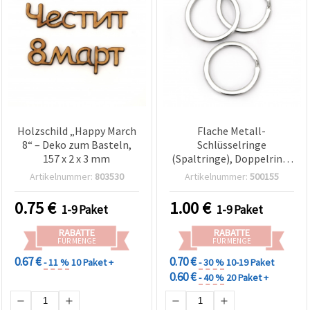
Holzschild „Happy March
Flache Metall-
8“ – Deko zum Basteln,
Schlüsselringe
157 x 2 x 3 mm
(Spaltringe), Doppelring,
25 x 1,8 mm, silberfarben
Artikelnummer:
803530
Artikelnummer:
500155
– 10er-Pack
0.75
€
1.00
€
1-9 Paket
1-9 Paket
RABATTE
RABATTE
FÜR MENGE
FÜR MENGE
0.67 €
0.70 €
- 11 %
10 Paket +
- 30 %
10-19 Paket
0.60 €
- 40 %
20 Paket +