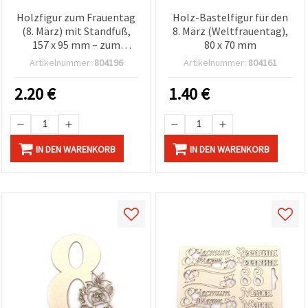
Holzfigur zum Frauentag
Holz-Bastelfigur für den
(8. März) mit Standfuß,
8. März (Weltfrauentag),
157 x 95 mm – zum
80 x 70 mm
Basteln & Dekorieren
Artikelnummer:
804196
Artikelnummer:
804161
2.20
€
1.40
€
IN DEN WARENKORB
IN DEN WARENKORB