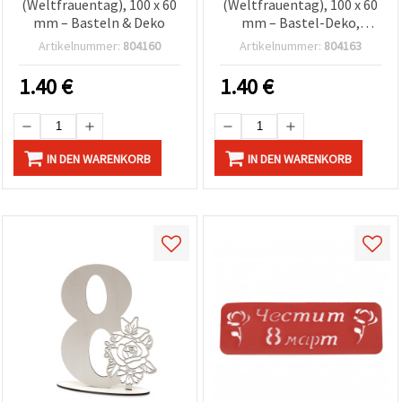
(Weltfrauentag), 100 x 60
(Weltfrauentag), 100 x 60
mm – Basteln & Deko
mm – Bastel-Deko,
sortiert
Artikelnummer:
804160
Artikelnummer:
804163
1.40
€
1.40
€
IN DEN WARENKORB
IN DEN WARENKORB