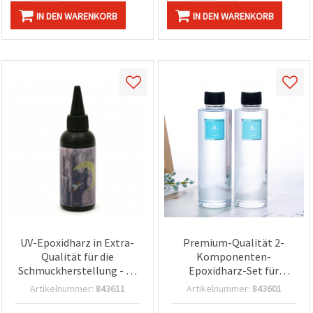
IN DEN WARENKORB
IN DEN WARENKORB
UV-Epoxidharz in Extra-
Premium-Qualität 2-
Qualität für die
Komponenten-
Schmuckherstellung - 50
Epoxidharz-Set für
g (1,76 oz), ultraklar,
Schmuckherstellung &
Artikelnummer:
843611
Artikelnummer:
843601
hochtransparent, UV-
Basteln (DIY),
härtend, Hochglanz, für
Mischungsverhältnis A/B