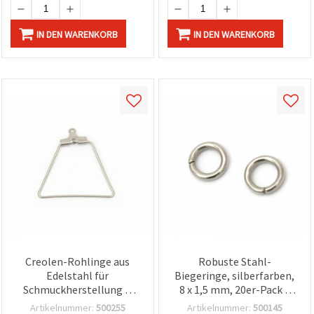
IN DEN WARENKORB
IN DEN WARENKORB
Creolen-Rohlinge aus
Robuste Stahl-
Edelstahl für
Biegeringe, silberfarben,
Schmuckherstellung &
8 x 1,5 mm, 20er-Pack –
DIY, 28 x 26 x 2 mm, Loch: 1
perfekt für sichere
Artikelnummer:
500255
Artikelnummer:
500145