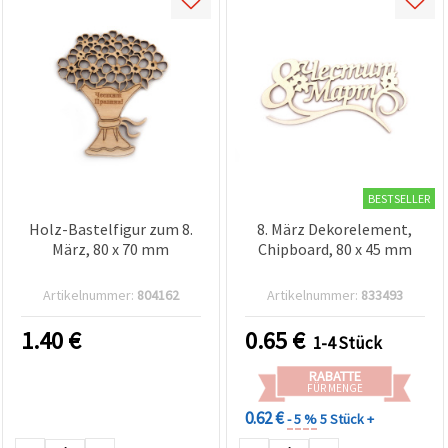
BESTSELLER
Holz-Bastelfigur zum 8.
8. März Dekorelement,
März, 80 x 70 mm
Chipboard, 80 x 45 mm
Artikelnummer:
804162
Artikelnummer:
833493
1.40
€
0.65
€
1-4 Stück
RABATTE
FÜR MENGE
0.62 €
- 5 %
5 Stück +