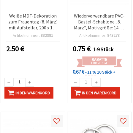
Weiße MDF-Dekoration
Wiederverwendbare PVC-
zum Frauentag (8. März)
Bastel-Schablone „8.
mit Aufsteller, 200 x 150
März“, Motivgröße: 14 x 4
mm
cm
Artikelnummer:
832981
Artikelnummer:
843278
2.50
€
0.75
€
1-9 Stück
RABATTE
FÜR MENGE
0.67 €
- 11 %
10 Stück +
IN DEN WARENKORB
IN DEN WARENKORB