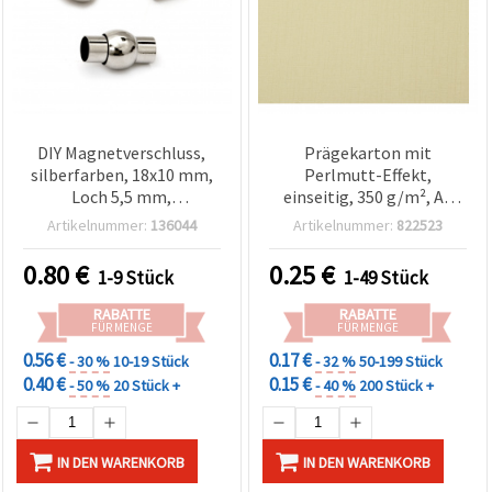
DIY Magnetverschluss,
Prägekarton mit
silberfarben, 18x10 mm,
Perlmutt-Effekt,
Loch 5,5 mm,
einseitig, 350 g/m², A4
Schmuckzubehör für
(297 x 210 mm), Lemon
Artikelnummer:
136044
Artikelnummer:
822523
Schmuckherstellung und
Chiffon – 1 Stück
Bastelbedarf
0.80
€
0.25
€
1-9 Stück
1-49 Stück
RABATTE
RABATTE
FÜR MENGE
FÜR MENGE
0.56 €
0.17 €
- 30 %
10-19 Stück
- 32 %
50-199 Stück
0.40 €
0.15 €
- 50 %
20 Stück +
- 40 %
200 Stück +
IN DEN WARENKORB
IN DEN WARENKORB