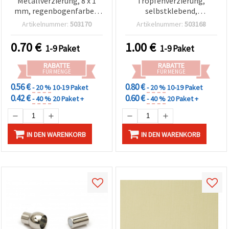
Metallverzierung, 8 x 1
Tropfenverzierung,
mm, regenbogenfarben
selbstklebend,
(sortiert), 50 Stück –
Perlmuttweiß mit
Artikelnummer:
503170
Artikelnummer:
503168
Bastelzubehör
Regenbogenschimmer,
8×13×1 mm – 50 Stück
0.70
€
1.00
€
1-9 Paket
1-9 Paket
RABATTE
RABATTE
FÜR MENGE
FÜR MENGE
0.56 €
0.80 €
- 20 %
10-19 Paket
- 20 %
10-19 Paket
0.42 €
0.60 €
- 40 %
20 Paket +
- 40 %
20 Paket +
IN DEN WARENKORB
IN DEN WARENKORB