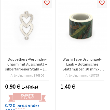
Doppelherz-Verbinder-
Washi Tape Dschungel-
Charm mit Ausschnitt –
Laub – Botanisches
silberfarbener Stahl – 18 x
Blattmuster, 30 mm x 5
8 x 0,5 mm – Loch 1 mm –
m, Grün/Blau auf dunklem
Artikelnummer:
176806
Artikelnummer:
418755
10er Pack
Hintergrund, für Basteln
& Scrapbooking
0.90
€
1.40
€
1-4 Paket
RABATTE
FÜR MENGE
0.72 €
- 20 %
5-9 Paket