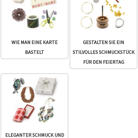
zu
analysieren
sowie
relevantere
Inhalte und
Werbung
anzuzeigen,
auch mit
WIE MAN EINE KARTE
GESTALTEN SIE EIN
Unterstützung
unserer
BASTELT
STILVOLLES SCHMUCKSTÜCK
Partner für
Analyse
FÜR DEN FEIERTAG
und
Marketing.
Sie können
alle
Cookies
akzeptieren,
ablehnen
oder Ihre
Auswahl in
den
Einstellungen
individuell
festlegen.
Ihre
ELEGANTER SCHMUCK UND
Einwilligung