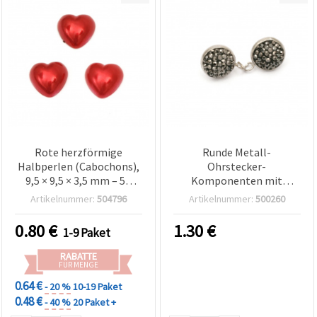
Rote herzförmige
Runde Metall-
Halbperlen (Cabochons),
Ohrstecker-
9,5 × 9,5 × 3,5 mm – 50
Komponenten mit
Stück zum Basteln
Polymer und Kristallen,
Artikelnummer:
504796
Artikelnummer:
500260
15 x 16 mm, Stift: 11 mm,
Loch: 2 mm, Schwarz – 2
0.80
€
1.30
€
1-9 Paket
Stück
RABATTE
FÜR MENGE
0.64 €
- 20 %
10-19 Paket
0.48 €
- 40 %
20 Paket +