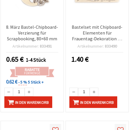
8. März Bastel-Chipboard-
Bastelset mit Chipboard-
Verzierung für
Elementen für
Scrapbooking, 80×60 mm
Frauentag‑Dekoration (8.
März)
Artikelnummer:
833491
Artikelnummer:
833490
0.65
€
1.40
€
1-4 Stück
RABATTE
FÜR MENGE
0.62 €
- 5 %
5 Stück +
IN DEN WARENKORB
IN DEN WARENKORB