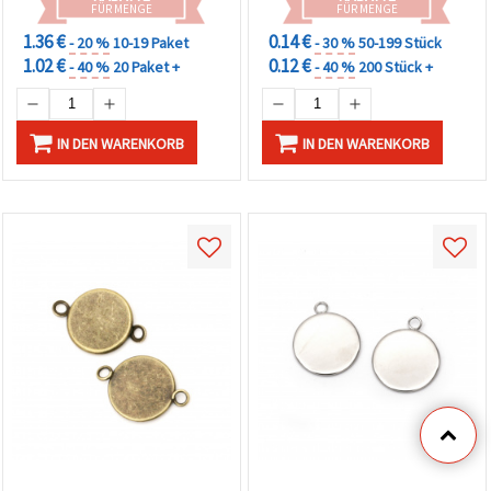
FÜR MENGE
FÜR MENGE
1.36 €
0.14 €
- 20 %
10-19 Paket
- 30 %
50-199 Stück
1.02 €
0.12 €
- 40 %
20 Paket +
- 40 %
200 Stück +
IN DEN WARENKORB
IN DEN WARENKORB