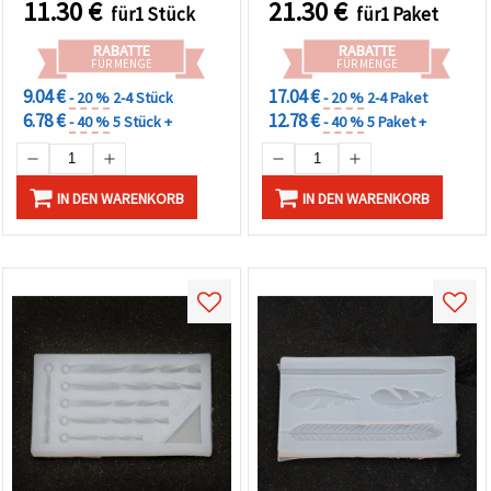
11.30
€
21.30
€
für1 Stück
für1 Paket
Gießformen, Anhänger &
1:1, 560 g
DIY-Resin-Basteln
RABATTE
RABATTE
FÜR MENGE
FÜR MENGE
9.04 €
17.04 €
- 20 %
2-4 Stück
- 20 %
2-4 Paket
6.78 €
12.78 €
- 40 %
5 Stück +
- 40 %
5 Paket +
IN DEN WARENKORB
IN DEN WARENKORB