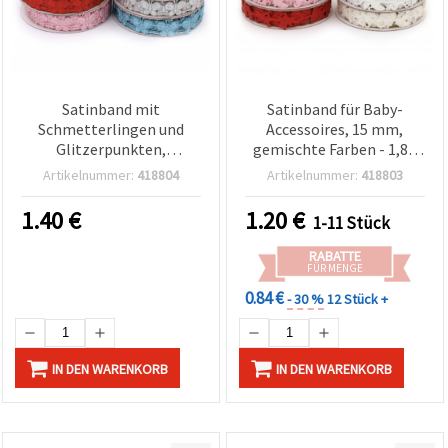
Satinband mit
Satinband für Baby-
Schmetterlingen und
Accessoires, 15 mm,
Glitzerpunkten,
gemischte Farben - 1,80
gemischte Farben, 15 mm
m
Artikelnummer:
418804
Artikelnummer:
418803
x 1,80 m
1.40
€
1.20
€
1-11 Stück
RABATTE
FÜR MENGE
0.84 €
- 30 %
12 Stück +
IN DEN WARENKORB
IN DEN WARENKORB