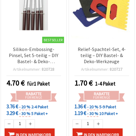
BESTSELLER
Silikon-Embossing-
Relief-Spachtel-Set, 4-
Pinsel, Set 5-teilig – DIY
teilig – DIY Bastel- &
Bastel- & Deko-
Deko-Werkzeuge
Werkzeuge
Artikelnummer:
820728
Artikelnummer:
820727
4.70
€
1.70
€
für1 Paket
1-4 Paket
RABATTE
RABATTE
FÜR MENGE
FÜR MENGE
3.76 €
1.36 €
- 20 %
2-4 Paket
- 20 %
5-9 Paket
3.29 €
1.19 €
- 30 %
5 Paket +
- 30 %
10 Paket +
IN DEN WARENKORB
IN DEN WARENKORB