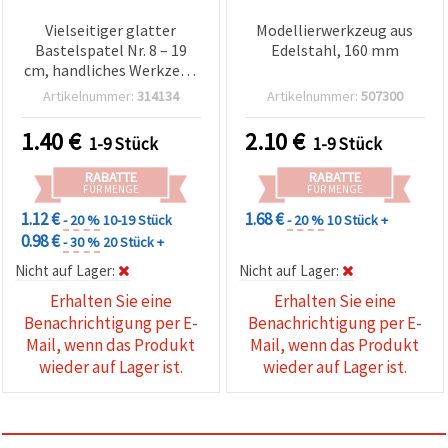
Vielseitiger glatter
Modellierwerkzeug aus
Bastelspatel Nr. 8 – 19
Edelstahl, 160 mm
cm, handliches Werkzeug
für kreative Arbeiten &
Artikelnummer:
314134
Artikelnummer:
507300
DIY
1.40
€
2.10
€
1-9 Stück
1-9 Stück
RABATTE
RABATTE
FÜR MENGE
FÜR MENGE
1.12 €
1.68 €
- 20 %
10-19 Stück
- 20 %
10 Stück +
0.98 €
- 30 %
20 Stück +
Nicht auf Lager:
Nicht auf Lager:
Erhalten Sie eine
Erhalten Sie eine
Benachrichtigung per E-
Benachrichtigung per E-
Mail, wenn das Produkt
Mail, wenn das Produkt
wieder auf Lager ist.
wieder auf Lager ist.