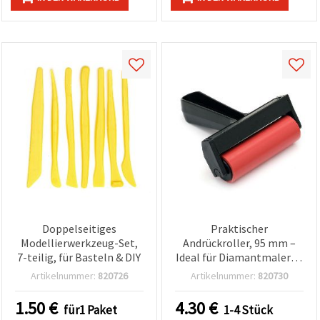
Doppelseitiges
Praktischer
Modellierwerkzeug-Set,
Andrückroller, 95 mm –
7-teilig, für Basteln & DIY
Ideal für Diamantmalerei,
Tonmodellierung,
Artikelnummer:
820726
Artikelnummer:
820730
Linolschnitt & Basteln
1.50
€
4.30
€
für1 Paket
1-4 Stück