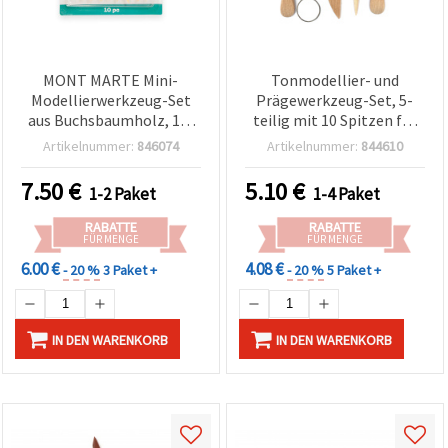
MONT MARTE Mini-
Tonmodellier- und
Modellierwerkzeug-Set
Prägewerkzeug-Set, 5-
aus Buchsbaumholz, 10-
teilig mit 10 Spitzen für
teilig
Basteln & DIY
Artikelnummer:
846074
Artikelnummer:
844610
7.50
€
5.10
€
1-2 Paket
1-4 Paket
RABATTE
RABATTE
FÜR MENGE
FÜR MENGE
6.00 €
4.08 €
- 20 %
3 Paket +
- 20 %
5 Paket +
IN DEN WARENKORB
IN DEN WARENKORB