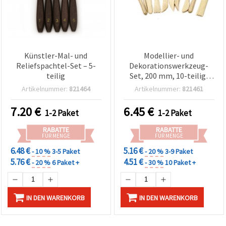
Künstler-Mal- und
Modellier- und
Reliefspachtel-Set – 5-
Dekorationswerkzeug-
teilig
Set, 200 mm, 10-teilig,
mit 19 Aufsätzen
Artikelnummer:
821464
Artikelnummer:
821461
7.20
€
6.45
€
1-2 Paket
1-2 Paket
RABATTE
RABATTE
FÜR MENGE
FÜR MENGE
6.48 €
5.16 €
- 10 %
3-5 Paket
- 20 %
3-9 Paket
5.76 €
4.51 €
- 20 %
6 Paket +
- 30 %
10 Paket +
IN DEN WARENKORB
IN DEN WARENKORB