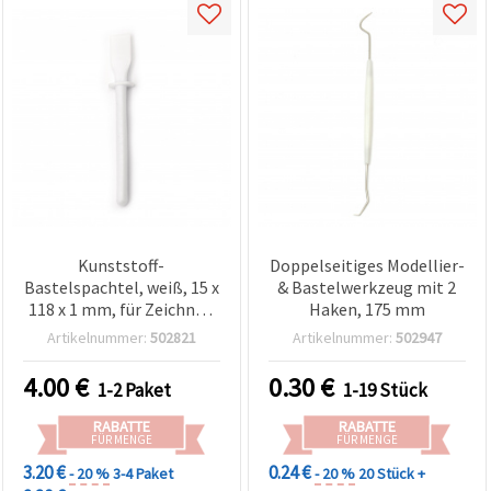
Kunststoff-
Doppelseitiges Modellier-
Bastelspachtel, weiß, 15 x
& Bastelwerkzeug mit 2
118 x 1 mm, für Zeichnen
Haken, 175 mm
& Modellieren – 10er-Pack
Artikelnummer:
502821
Artikelnummer:
502947
4.00
€
0.30
€
1-2 Paket
1-19 Stück
RABATTE
RABATTE
FÜR MENGE
FÜR MENGE
3.20 €
0.24 €
- 20 %
3-4 Paket
- 20 %
20 Stück +