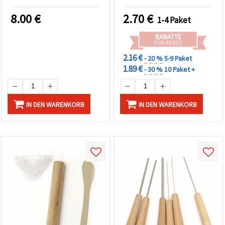
8.00
€
2.70
€
1-4 Paket
RABATTE
FÜR MENGE
2.16 €
- 20 %
5-9 Paket
1.89 €
- 30 %
10 Paket +
IN DEN WARENKORB
IN DEN WARENKORB