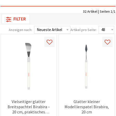
zu
analysieren
32 Artikel | Seiten 1/1
sowie
relevantere
FILTER
Inhalte und
Werbung
anzuzeigen,
Anzeigen nach:
Artikel pro Seite:
auch mit
Unterstützung
unserer
Partner für
Analyse
und
Marketing.
Sie können
alle
Cookies
akzeptieren,
ablehnen
oder Ihre
Auswahl in
den
Einstellungen
Vielseitiger glatter
Glatter kleiner
individuell
festlegen.
Breitspachtel Birabira –
Modellierspatel Birabira,
Ihre
20 cm, praktisches
20 cm
Einwilligung