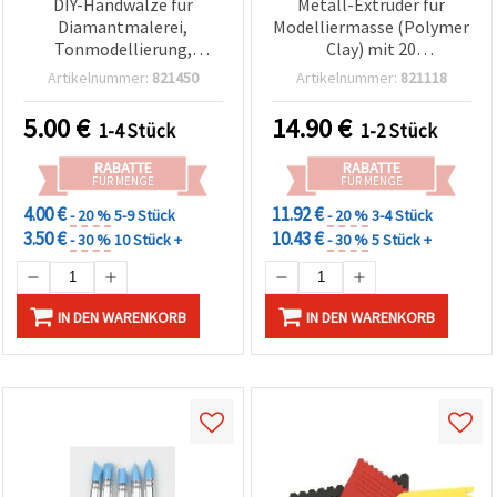
DIY-Handwalze für
Metall-Extruder für
Diamantmalerei,
Modelliermasse (Polymer
Tonmodellierung,
Clay) mit 20
Linolschnitt und kreative
austauschbaren
Artikelnummer:
821450
Artikelnummer:
821118
Bastelarbeiten, 150 mm
Aufsätzen
5.00
€
14.90
€
1-4 Stück
1-2 Stück
RABATTE
RABATTE
FÜR MENGE
FÜR MENGE
4.00 €
11.92 €
- 20 %
5-9 Stück
- 20 %
3-4 Stück
3.50 €
10.43 €
- 30 %
10 Stück +
- 30 %
5 Stück +
IN DEN WARENKORB
IN DEN WARENKORB