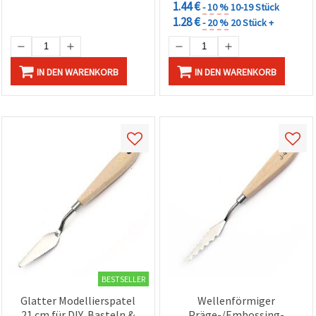
1.44 €
- 10 %
10-19 Stück
1.28 €
- 20 %
20 Stück +
IN DEN WARENKORB
IN DEN WARENKORB
BESTSELLER
Glatter Modellierspatel
Wellenförmiger
21 cm für DIY, Basteln &
Präge-/Embossing-