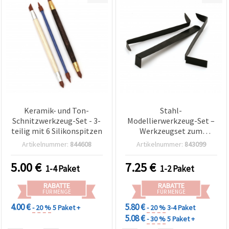
Keramik- und Ton-
Stahl-
Schnitzwerkzeug-Set - 3-
Modellierwerkzeug-Set –
teilig mit 6 Silikonspitzen
Werkzeugset zum
Modellieren & Basteln
Artikelnummer:
844608
Artikelnummer:
843099
5.00
€
7.25
€
1-4 Paket
1-2 Paket
RABATTE
RABATTE
FÜR MENGE
FÜR MENGE
4.00 €
5.80 €
- 20 %
5 Paket +
- 20 %
3-4 Paket
5.08 €
- 30 %
5 Paket +