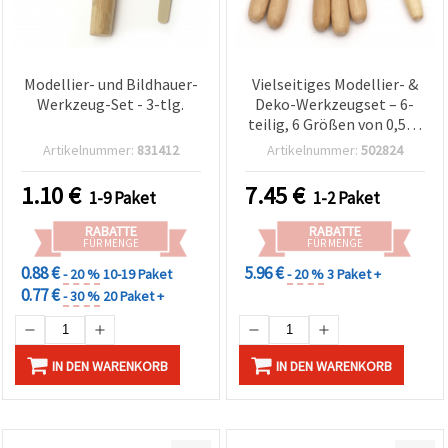
Modellier- und Bildhauer-
Vielseitiges Modellier- &
Werkzeug-Set - 3-tlg.
Deko-Werkzeugset – 6-
teilig, 6 Größen von 0,5–4
mm, für Basteln, DIY und
Artikelnummer:
831412
Artikelnummer:
502824
kreative Arbeiten
1.10
€
7.45
€
1-9 Paket
1-2 Paket
RABATTE
RABATTE
FÜR MENGE
FÜR MENGE
0.88 €
5.96 €
- 20 %
10-19 Paket
- 20 %
3 Paket +
0.77 €
- 30 %
20 Paket +
IN DEN WARENKORB
IN DEN WARENKORB