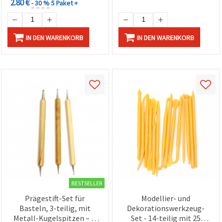
2.80 €
- 30 %
5 Paket +
IN DEN WARENKORB
IN DEN WARENKORB
BESTSELLER
Prägestift-Set für
Modellier- und
Basteln, 3-teilig, mit
Dekorationswerkzeug-
Metall-Kugelspitzen – Ø
Set - 14-teilig mit 25