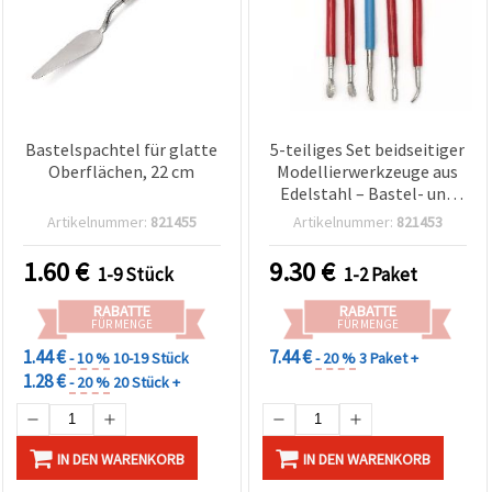
Bastelspachtel für glatte
5-teiliges Set beidseitiger
Oberflächen, 22 cm
Modellierwerkzeuge aus
Edelstahl – Bastel- und
Bildhauer-Werkzeugset
Artikelnummer:
821455
Artikelnummer:
821453
1.60
€
9.30
€
1-9 Stück
1-2 Paket
RABATTE
RABATTE
FÜR MENGE
FÜR MENGE
1.44 €
7.44 €
- 10 %
10-19 Stück
- 20 %
3 Paket +
1.28 €
- 20 %
20 Stück +
IN DEN WARENKORB
IN DEN WARENKORB