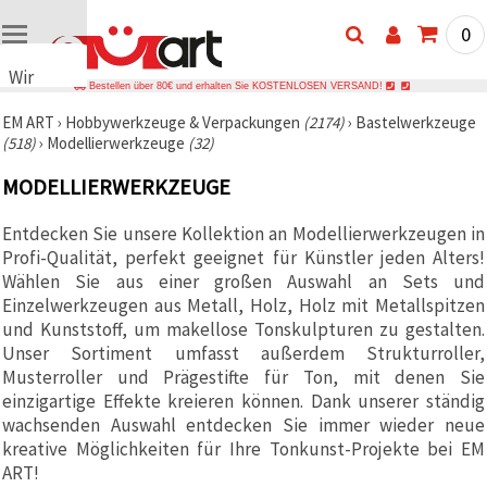
0
Wir
Bestellen über 80€ und erhalten Sie KOSTENLOSEN VERSAND!
verwenden
EM ART
›
Hobbywerkzeuge & Verpackungen
(2174)
›
Bastelwerkzeuge
Cookies
(518)
›
Modellierwerkzeuge
(32)
🍪 Wir
verwenden
MODELLIERWERKZEUGE
Cookies
und
ähnliche
Entdecken Sie unsere Kollektion an Modellierwerkzeugen in
Technologien,
Profi-Qualität, perfekt geeignet für Künstler jeden Alters!
um das
ordnungsgemäße
Wählen Sie aus einer großen Auswahl an Sets und
Funktionieren
Einzelwerkzeugen aus Metall, Holz, Holz mit Metallspitzen
der Website
und Kunststoff, um makellose Tonskulpturen zu gestalten.
sicherzustellen,
Ihr
Unser Sortiment umfasst außerdem Strukturroller,
Nutzungserlebnis
Musterroller und Prägestifte für Ton, mit denen Sie
zu
einzigartige Effekte kreieren können. Dank unserer ständig
verbessern
und, mit
wachsenden Auswahl entdecken Sie immer wieder neue
Ihrer
kreative Möglichkeiten für Ihre Tonkunst-Projekte bei EM
Einwilligung,
den
ART!
Datenverkehr