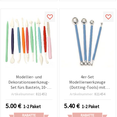
Modellier- und
4er-Set
Dekorationswerkzeug-
Modellierwerkzeuge
Set fürs Basteln, 10-
(Dotting-Tools) mit
teilig, mit 17 Aufsätzen
Metallkugelspitzen –
Artikelnummer:
821452
Artikelnummer:
821454
Größen 4, 6, 8, 9, 11, 12,5,
16 & 19 mm
5.00
€
5.40
€
1-2 Paket
1-2 Paket
RABATTE
RABATTE