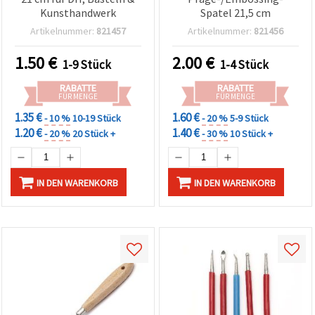
Kunsthandwerk
Spatel 21,5 cm
Artikelnummer:
821457
Artikelnummer:
821456
1.50
€
2.00
€
1-9 Stück
1-4 Stück
RABATTE
RABATTE
FÜR MENGE
FÜR MENGE
1.35 €
1.60 €
- 10 %
10-19 Stück
- 20 %
5-9 Stück
1.20 €
1.40 €
- 20 %
20 Stück +
- 30 %
10 Stück +
IN DEN WARENKORB
IN DEN WARENKORB