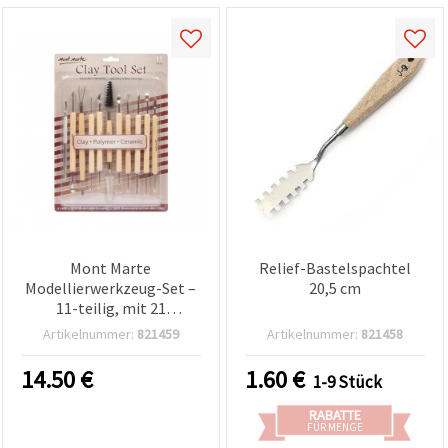
Mont Marte
Relief-Bastelspachtel
Modellierwerkzeug-Set –
20,5 cm
11-teilig, mit 21
Metallaufsätzen
Artikelnummer:
821459
Artikelnummer:
821458
14.50
€
1.60
€
1-9 Stück
RABATTE
FÜR MENGE