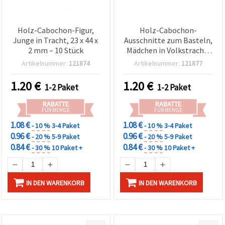
Holz-Cabochon-Figur,
Holz-Cabochon-
Junge in Tracht, 23 x 44 x
Ausschnitte zum Basteln,
2 mm – 10 Stück
Mädchen in Volkstracht,
24 x 44 x 2 mm – 10 Stück
Artikelnummer:
121874
Artikelnummer:
121877
1.20
€
1.20
€
1-2 Paket
1-2 Paket
RABATTE
RABATTE
FÜR MENGE
FÜR MENGE
1.08 €
1.08 €
- 10 %
3-4 Paket
- 10 %
3-4 Paket
0.96 €
0.96 €
- 20 %
5-9 Paket
- 20 %
5-9 Paket
0.84 €
0.84 €
- 30 %
10 Paket +
- 30 %
10 Paket +
IN DEN WARENKORB
IN DEN WARENKORB