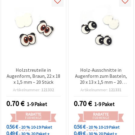
Holzstreuteile in
Holz-Ausschnitte in
Augenform, Braun, 22 x 18
Augenform zum Basteln,
x 1,5 mm – 20 Stück
20 x 13 x 1,5 mm – 20
Stück
Artikelnummer:
121332
Artikelnummer:
121331
0.70
€
0.70
€
1-9 Paket
1-9 Paket
RABATTE
RABATTE
FÜR MENGE
FÜR MENGE
0.56 €
0.56 €
- 20 %
10-19 Paket
- 20 %
10-19 Paket
0.49 €
0.49 €
- 30 %
20 Paket +
- 30 %
20 Paket +