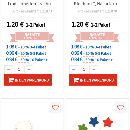
traditionellen Trachten,
Kleeblatt“, Naturfarbe,
36 x 34 x 1,5 mm – 10
26 x 32 x 2 mm, 10er-Set –
Artikelnummer:
121873
Artikelnummer:
121878
Stück, gemischt
zum Basteln & Dekorieren
1.20
€
1.20
€
1-2 Paket
1-2 Paket
RABATTE
RABATTE
FÜR MENGE
FÜR MENGE
1.08 €
1.08 €
- 10 %
3-4 Paket
- 10 %
3-4 Paket
0.96 €
0.96 €
- 20 %
5-9 Paket
- 20 %
5-9 Paket
0.84 €
0.84 €
- 30 %
10 Paket +
- 30 %
10 Paket +
IN DEN WARENKORB
IN DEN WARENKORB