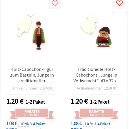
Holz-Cabochon-Figur
Traditionelle Holz-
zum Basteln, Junge in
Cabochons „Junge in
traditioneller
Volkstracht“, 43 x 32 x 2
Volkstracht, 45 x 23 x 1,5
mm – Perfekt für Basteln,
Artikelnummer:
803400
Artikelnummer:
121876
mm – 10 Stück
Scrapbooking & kulturelle
Deko, Set mit 10 Stück
1.20
€
1.20
€
1-2 Paket
1-2 Paket
RABATTE
RABATTE
FÜR MENGE
FÜR MENGE
1.08 €
1.08 €
- 10 %
3-4 Paket
- 10 %
3-4 Paket