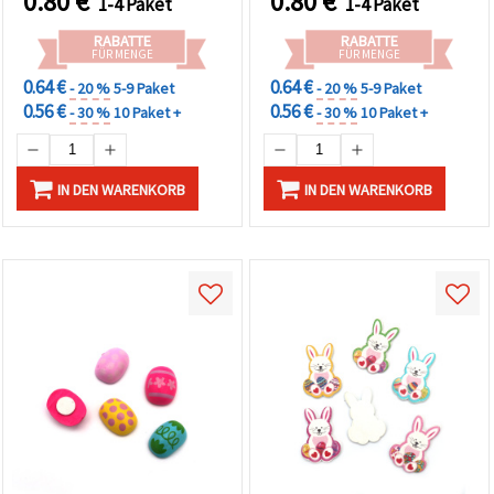
0.80
€
0.80
€
1-4 Paket
1-4 Paket
können Sie
jederzeit
RABATTE
RABATTE
ändern
FÜR MENGE
FÜR MENGE
oder
widerrufen.
0.64 €
0.64 €
- 20 %
5-9 Paket
- 20 %
5-9 Paket
Impressum
0.56 €
0.56 €
- 30 %
10 Paket +
- 30 %
10 Paket +
Datenschutzerklärung
Cookie-
Richtlinie
IN DEN WARENKORB
IN DEN WARENKORB
Alle
akzeptieren
Cookie-
Einstellungen