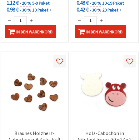
1.12 €
0.48 €
- 20 %
5-9 Paket
- 20 %
10-19 Paket
0.98 €
0.42 €
- 30 %
10 Paket +
- 30 %
20 Paket +
IN DEN WARENKORB
IN DEN WARENKORB
Braunes Holzherz-
Holz-Cabochon in
Cabochon mit Aufschrift
Nilpferd-Form, 30 x 27 x 2