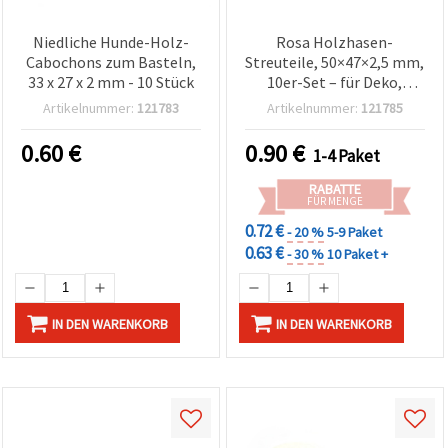
Niedliche Hunde-Holz-
Rosa Holzhasen-
Cabochons zum Basteln,
Streuteile, 50×47×2,5 mm,
33 x 27 x 2 mm - 10 Stück
10er-Set – für Deko,
Basteln, Scrapbooking,
Artikelnummer:
121783
Artikelnummer:
121785
Kartenbasteln und
Osterprojekte
0.60
€
0.90
€
1-4 Paket
RABATTE
FÜR MENGE
0.72 €
- 20 %
5-9 Paket
0.63 €
- 30 %
10 Paket +
IN DEN WARENKORB
IN DEN WARENKORB