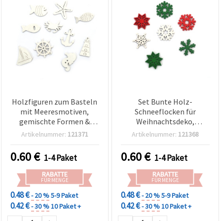
Holzfiguren zum Basteln
Set Bunte Holz-
mit Meeresmotiven,
Schneeflocken für
gemischte Formen &
Weihnachtsdeko,
Größen, 16–30 x 14–30 x
gemischt Rot/Grün/Weiß,
Artikelnummer:
121371
Artikelnummer:
121368
2,5 mm, Weiß – 10 Stück
23–25 x 2,5 mm, 10 Stück
0.60
€
0.60
€
1-4 Paket
1-4 Paket
RABATTE
RABATTE
FÜR MENGE
FÜR MENGE
0.48 €
0.48 €
- 20 %
5-9 Paket
- 20 %
5-9 Paket
0.42 €
0.42 €
- 30 %
10 Paket +
- 30 %
10 Paket +