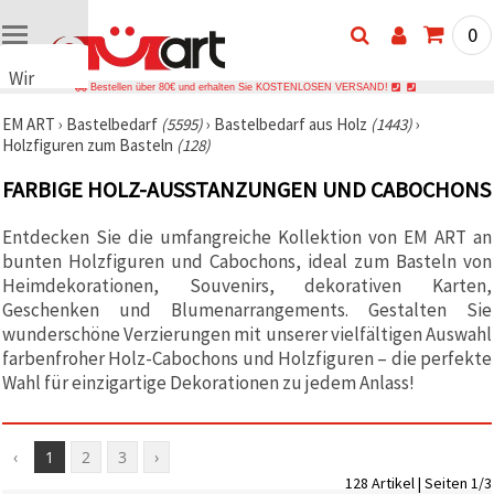
0
Wir
Bestellen über 80€ und erhalten Sie KOSTENLOSEN VERSAND!
verwenden
EM ART
›
Bastelbedarf
(5595)
›
Bastelbedarf aus Holz
(1443)
›
Cookies
Holzfiguren zum Basteln
(128)
🍪 Wir
verwenden
FARBIGE HOLZ-AUSSTANZUNGEN UND CABOCHONS
Cookies
und
ähnliche
Entdecken Sie die umfangreiche Kollektion von EM ART an
Technologien,
bunten Holzfiguren und Cabochons, ideal zum Basteln von
um das
ordnungsgemäße
Heimdekorationen, Souvenirs, dekorativen Karten,
Funktionieren
Geschenken und Blumenarrangements. Gestalten Sie
der Website
wunderschöne Verzierungen mit unserer vielfältigen Auswahl
sicherzustellen,
Ihr
farbenfroher Holz-Cabochons und Holzfiguren – die perfekte
Nutzungserlebnis
Wahl für einzigartige Dekorationen zu jedem Anlass!
zu
verbessern
und, mit
Ihrer
‹
1
2
3
›
Einwilligung,
den
128 Artikel | Seiten 1/3
Datenverkehr