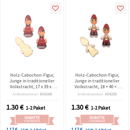
Holz-Cabochon-Figur,
Holz-Cabochon-Figur,
Junge in traditioneller
Junge in traditioneller
Volkstracht, 17 x 39 x 1
Volkstracht, 18 × 40 × 1
mm – 10 Stück
mm – 10er-Set für
Artikelnummer:
804266
Artikelnummer:
804265
Basteln & DIY
1.30
€
1.30
€
1-2 Paket
1-2 Paket
RABATTE
RABATTE
FÜR MENGE
FÜR MENGE
1.17 €
1.17 €
- 10 %
3-4 Paket
- 10 %
3-4 Paket