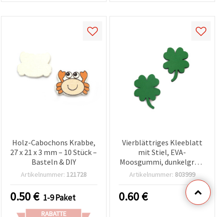
Holz-Cabochons Krabbe,
Vierblättriges Kleeblatt
27 x 21 x 3 mm – 10 Stück –
mit Stiel, EVA-
Basteln & DIY
Moosgummi, dunkelgrün,
38 x 28 x 3 mm, 10 Stück,
Artikelnummer:
121728
Artikelnummer:
803999
für Basteln, DIY und Deko
0.50
€
0.60
€
1-9 Paket
RABATTE