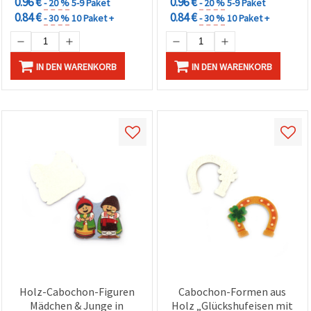
0.96 €
0.96 €
- 20 %
5-9 Paket
- 20 %
5-9 Paket
0.84 €
0.84 €
- 30 %
10 Paket +
- 30 %
10 Paket +
IN DEN WARENKORB
IN DEN WARENKORB
Holz-Cabochon-Figuren
Cabochon-Formen aus
Mädchen & Junge in
Holz „Glückshufeisen mit