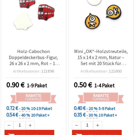
Holz-Cabochon
Mini „OK“-Holzstreuteile,
Doppeldeckerbus-Figur,
15 x 14 x 2 mm, Natur –
26 x 26 x 2 mm, Rot – 10
Set mit 20 Stück für
Stück
Basteln, Scrapbooking &
Artikelnummer:
121896
Artikelnummer:
121600
Dekoration
0.90
€
0.50
€
1-9 Paket
1-4 Paket
RABATTE
RABATTE
FÜR MENGE
FÜR MENGE
0.72 €
0.40 €
- 20 %
10-19 Paket
- 20 %
5-9 Paket
0.54 €
0.35 €
- 40 %
20 Paket +
- 30 %
10 Paket +