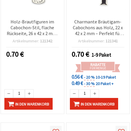
Holz-Brautfiguren im
Charmante Bräutigam-
Cabochon-Stil, flache
Cabochons aus Holz, 22 x
Rückseite, 26 x 42 x 2 mm,
42 x 2 mm – Perfekt für
10er-Set, für
Hochzeitsbasteln,
Artikelnummer:
121342
Artikelnummer:
121341
Hochzeitsdeko,
Scrapbooking & Deko, Set
Scrapbooking &
mit 10 Stück
0.70
€
0.70
€
1-9 Paket
Decoupage
RABATTE
FÜR MENGE
0.56 €
- 20 %
10-19 Paket
0.49 €
- 30 %
20 Paket +
IN DEN WARENKORB
IN DEN WARENKORB