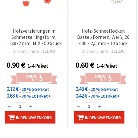
Holzverzierungen in
Holz-Schneeflocken
Schmetterlingsform,
Bastel-Formen, Weiß, 26
12x9x2 mm, MIX - 50 Stück
x 30 x 2,5 mm - 10 Stück
Artikelnummer:
121304
Artikelnummer:
121230
0.90
€
0.60
€
1-4 Paket
1-4 Paket
RABATTE
RABATTE
FÜR MENGE
FÜR MENGE
0.72 €
0.48 €
- 20 %
5-9 Paket
- 20 %
5-9 Paket
0.63 €
0.42 €
- 30 %
10 Paket +
- 30 %
10 Paket +
IN DEN WARENKORB
IN DEN WARENKORB