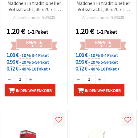
Mädchen in traditioneller
Mädchen in traditioneller
Volkstracht, 30 x 70 x 1,5
Volkstracht, 30 x 70 x 1,5
mm - 5 Stück
mm – 5 Stück
Artikelnummer:
804229
Artikelnummer:
804228
1.20
€
1.20
€
1-2 Paket
1-2 Paket
RABATTE
RABATTE
FÜR MENGE
FÜR MENGE
1.08 €
1.08 €
- 10 %
3-4 Paket
- 10 %
3-4 Paket
0.96 €
0.96 €
- 20 %
5-9 Paket
- 20 %
5-9 Paket
0.72 €
0.72 €
- 40 %
10 Paket +
- 40 %
10 Paket +
IN DEN WARENKORB
IN DEN WARENKORB