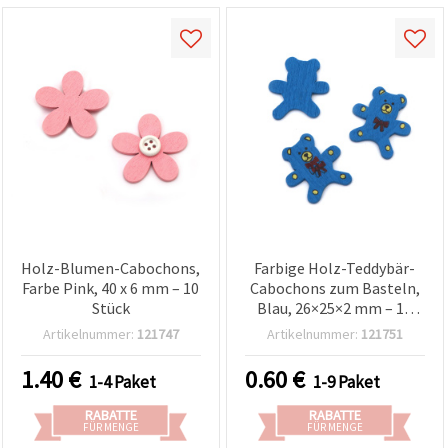
Holz-Blumen-Cabochons,
Farbige Holz-Teddybär-
Farbe Pink, 40 x 6 mm – 10
Cabochons zum Basteln,
Stück
Blau, 26×25×2 mm – 10
Stück
Artikelnummer:
121747
Artikelnummer:
121751
1.40
€
0.60
€
1-4 Paket
1-9 Paket
RABATTE
RABATTE
FÜR MENGE
FÜR MENGE