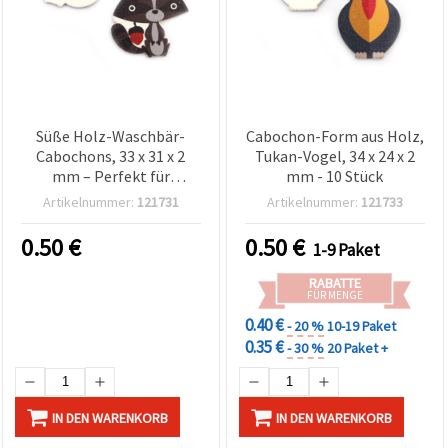
Süße Holz-Waschbär-
Cabochon-Form aus Holz,
Cabochons, 33 x 31 x 2
Tukan-Vogel, 34 x 24 x 2
mm – Perfekt für
mm - 10 Stück
Kinderbasteln,
Artikelnummer:
121731
Artikelnummer:
121733
Scrapbooking & DIY-Deko,
10er Set (assortiert)
0.50
€
0.50
€
1-9 Paket
RABATTE
FÜR MENGE
0.40 €
- 20 %
10-19 Paket
0.35 €
- 30 %
20 Paket +
IN DEN WARENKORB
IN DEN WARENKORB