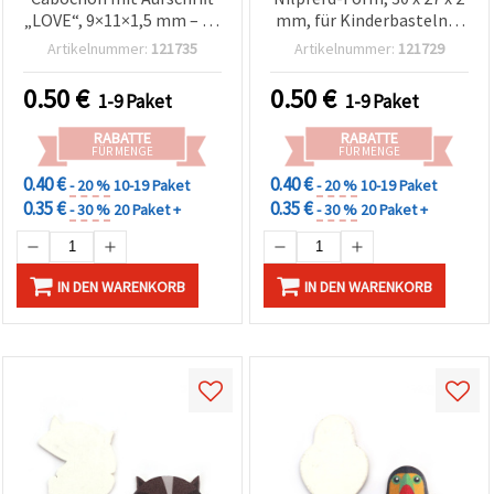
„LOVE“, 9×11×1,5 mm – 20
mm, für Kinderbasteln &
Stück
DIY-Accessoires – 10er-
Artikelnummer:
121735
Artikelnummer:
121729
Pack
0.50
€
0.50
€
1-9 Paket
1-9 Paket
RABATTE
RABATTE
FÜR MENGE
FÜR MENGE
0.40 €
0.40 €
- 20 %
10-19 Paket
- 20 %
10-19 Paket
0.35 €
0.35 €
- 30 %
20 Paket +
- 30 %
20 Paket +
IN DEN WARENKORB
IN DEN WARENKORB