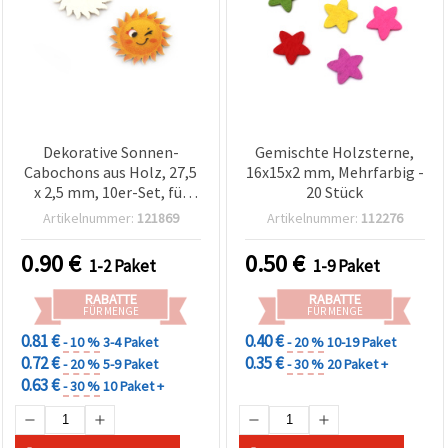
Dekorative Sonnen-
Gemischte Holzsterne,
Cabochons aus Holz, 27,5
16x15x2 mm, Mehrfarbig -
x 2,5 mm, 10er-Set, für
20 Stück
Deko, Scrapbooking &
Artikelnummer:
121869
Artikelnummer:
112276
Bastelprojekte
0.90
€
0.50
€
1-2 Paket
1-9 Paket
RABATTE
RABATTE
FÜR MENGE
FÜR MENGE
0.81 €
0.40 €
- 10 %
3-4 Paket
- 20 %
10-19 Paket
0.72 €
0.35 €
- 20 %
5-9 Paket
- 30 %
20 Paket +
0.63 €
- 30 %
10 Paket +