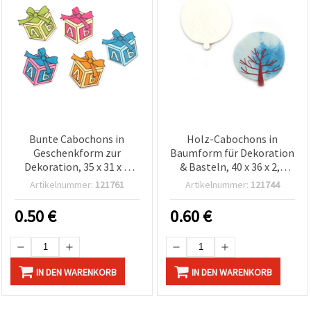
Bunte Cabochons in
Holz-Cabochons in
Geschenkform zur
Baumform für Dekoration
Dekoration, 35 x 31 x 3
& Basteln, 40 x 36 x 2,5
mm, MIX – 10 Stück
mm – 10 Stück
Artikelnummer:
121761
Artikelnummer:
121744
0.50
€
0.60
€
IN DEN WARENKORB
IN DEN WARENKORB