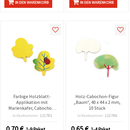
IN DEN WARENKORB
IN DEN WARENKORB
Farbige Holzblatt-
Holz-Cabochon-Figur
Applikation mit
„Baum“, 40 x 44 x 2 mm,
Marienkäfer, Cabochon-
10 Stück
Form, 39 x 34 x 6 mm – 5
Artikelnummer:
121782
Artikelnummer:
121786
Stück
0.70
€
0.65
€
1-9 Paket
1-4 Paket