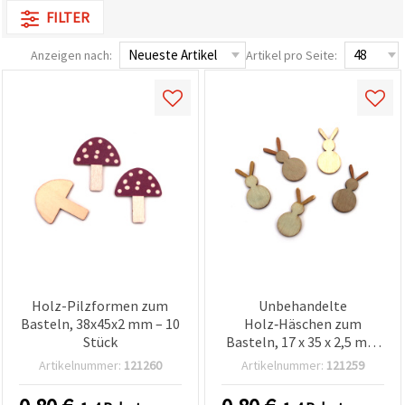
zu
FILTER
analysieren
sowie
Anzeigen nach:
Artikel pro Seite:
relevantere
Inhalte und
Werbung
anzuzeigen,
auch mit
Unterstützung
unserer
Partner für
Analyse
und
Marketing.
Sie können
alle
Cookies
akzeptieren,
ablehnen
oder Ihre
Holz-Pilzformen zum
Unbehandelte
Auswahl in
Basteln, 38x45x2 mm – 10
Holz‑Häschen zum
den
Einstellungen
Stück
Basteln, 17 x 35 x 2,5 mm
individuell
– 10er Pack
Artikelnummer:
121260
Artikelnummer:
121259
festlegen.
Ihre
Einwilligung