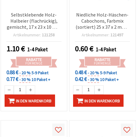
Selbstklebende Holz-
Niedliche Holz-Häschen-
Halbeier (flachrückig),
Cabochons, Farbmix
gemischt, 17 x 23 x 10 mm
(sortiert) 25 x 37 x 2 mm –
– DIY-Osterdekorationen
Perfekt für Basteln,
Artikelnummer:
121258
Artikelnummer:
121497
für Scrapbooking &
Scrapbooking & festliche
Kartenbasteln, 10er-Pack
DIY-Projekte, 10er-Set
1.10
€
0.60
€
1-4 Paket
1-4 Paket
RABATTE
RABATTE
FÜR MENGE
FÜR MENGE
0.88 €
0.48 €
- 20 %
5-9 Paket
- 20 %
5-9 Paket
0.77 €
0.42 €
- 30 %
10 Paket +
- 30 %
10 Paket +
IN DEN WARENKORB
IN DEN WARENKORB