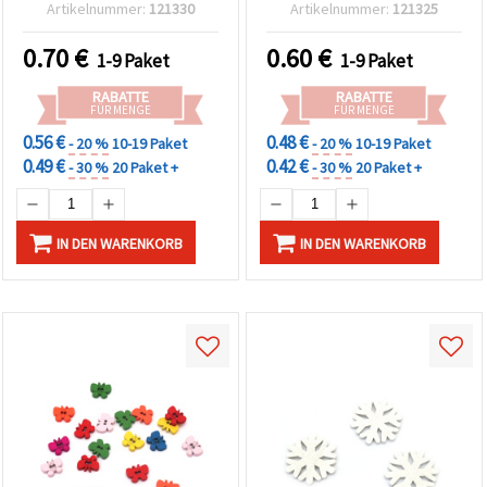
Basteln, Scrapbooking &
30 x 2 mm – 10 Stück
Artikelnummer:
121330
Artikelnummer:
121325
kreative DIY-Projekte, Set
mit 20 Stück
0.70
€
0.60
€
1-9 Paket
1-9 Paket
RABATTE
RABATTE
FÜR MENGE
FÜR MENGE
0.56 €
0.48 €
- 20 %
10-19 Paket
- 20 %
10-19 Paket
0.49 €
0.42 €
- 30 %
20 Paket +
- 30 %
20 Paket +
IN DEN WARENKORB
IN DEN WARENKORB