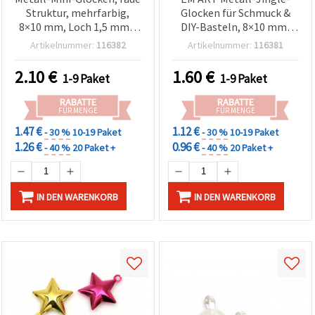
Struktur, mehrfarbig,
Glocken für Schmuck &
8×10 mm, Loch 1,5 mm –
DIY-Basteln, 8×10 mm,
20 Stück, Bastelbedarf &
Loch Ø 1,5 mm, Premium-
Artikelnummer:
116382
Artikelnummer:
116381
Schmuck
Qualität, Farbenmix – 20
Stück
2.10
€
1.60
€
1-9 Paket
1-9 Paket
RABATTE
RABATTE
FÜR MENGE
FÜR MENGE
1.47 €
1.12 €
- 30 %
10-19 Paket
- 30 %
10-19 Paket
1.26 €
0.96 €
- 40 %
20 Paket +
- 40 %
20 Paket +
IN DEN WARENKORB
IN DEN WARENKORB