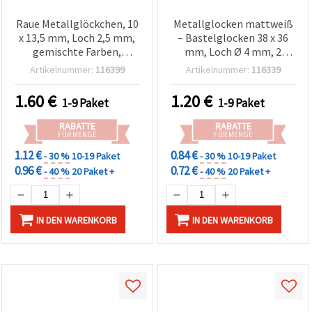
Raue Metallglöckchen, 10
Metallglocken mattweiß
x 13,5 mm, Loch 2,5 mm,
– Bastelglocken 38 x 36
gemischte Farben,
mm, Loch Ø 4 mm, 2
Packung 10 Stück –
Stück
Artikelnummer:
116399
Artikelnummer:
116339
Bastelzubehör
1.60
€
1.20
€
1-9 Paket
1-9 Paket
RABATTE
RABATTE
FÜR MENGE
FÜR MENGE
1.12 €
0.84 €
- 30 %
10-19 Paket
- 30 %
10-19 Paket
0.96 €
0.72 €
- 40 %
20 Paket +
- 40 %
20 Paket +
IN DEN WARENKORB
IN DEN WARENKORB