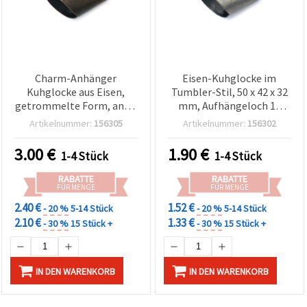
Charm-Anhänger
Eisen-Kuhglocke im
Kuhglocke aus Eisen,
Tumbler-Stil, 50 x 42 x 32
getrommelte Form, antik
mm, Aufhängeloch 18
bronzefarben, 50 x 42 x 32
mm, silberfarben – für
Artikelnummer:
156305
Artikelnummer:
156302
mm, Loch: 18 mm
Basteln, DIY & Deko
3.00
€
1.90
€
1-4 Stück
1-4 Stück
RABATTE
RABATTE
FÜR MENGE
FÜR MENGE
2.40 €
1.52 €
- 20 %
5-14 Stück
- 20 %
5-14 Stück
2.10 €
1.33 €
- 30 %
15 Stück +
- 30 %
15 Stück +
IN DEN WARENKORB
IN DEN WARENKORB