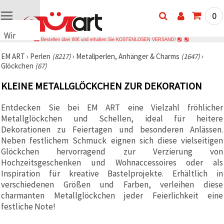
0
Wir
Bestellen über 80€ und erhalten Sie KOSTENLOSEN VERSAND!
verwenden
EM ART
›
Perlen
(8217)
›
Metallperlen, Anhänger & Charms
(1647)
›
Cookies
Glöckchen
(67)
🍪 Wir
verwenden
KLEINE METALLGLÖCKCHEN ZUR DEKORATION
Cookies
und
ähnliche
Entdecken Sie bei EM ART eine Vielzahl fröhlicher
Technologien,
Metallglöckchen und Schellen, ideal für heitere
um das
ordnungsgemäße
Dekorationen zu Feiertagen und besonderen Anlässen.
Funktionieren
Neben festlichem Schmuck eignen sich diese vielseitigen
der Website
Glöckchen hervorragend zur Verzierung von
sicherzustellen,
Ihr
Hochzeitsgeschenken und Wohnaccessoires oder als
Nutzungserlebnis
Inspiration für kreative Bastelprojekte. Erhältlich in
zu
verschiedenen Größen und Farben, verleihen diese
verbessern
und, mit
charmanten Metallglöckchen jeder Feierlichkeit eine
Ihrer
festliche Note!
Einwilligung,
den
Datenverkehr