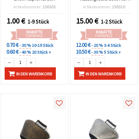
können Sie
mm, Loch 45 mm, Antik-
Artikelnummer:
156303
Artikelnummer:
156310
jederzeit
Bronze-Farbe, Deko &
ändern
Bastelbedarf
oder
1.00
€
15.00
€
1-9 Stück
1-2 Stück
widerrufen.
Impressum
RABATTE
RABATTE
Datenschutzerklärung
FÜR MENGE
FÜR MENGE
Cookie-
Richtlinie
0.70 €
12.00 €
- 30 %
10-19 Stück
- 20 %
3-4 Stück
0.60 €
10.50 €
- 40 %
20 Stück +
- 30 %
5 Stück +
Alle
akzeptieren
IN DEN WARENKORB
IN DEN WARENKORB
Cookie-
Einstellungen