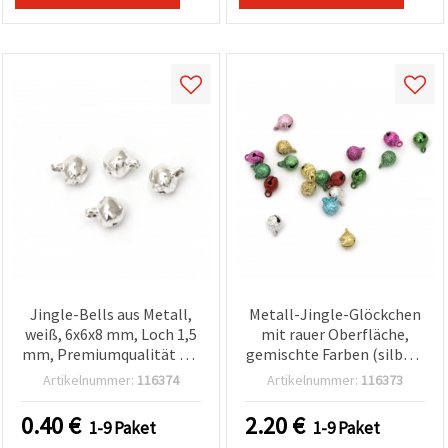
Jingle-Bells aus Metall,
Metall-Jingle-Glöckchen
weiß, 6x6x8 mm, Loch 1,5
mit rauer Oberfläche,
mm, Premiumqualität für
gemischte Farben (silber-
Schmuckherstellung &
& goldfarben), 6×6×9 mm,
Artikelnummer:
116374
Artikelnummer:
116373
DIY-Bastel-Deko – 50
Loch 1,5 mm – für
Stück
Schmuckherstellung,
0.40
€
2.20
€
1-9 Paket
1-9 Paket
Basteln & DIY-