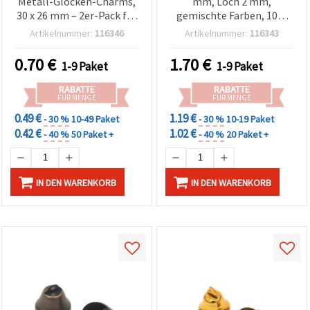
Metall-Glocken-Charms,
mm, Loch 2 mm,
30 x 26 mm – 2er-Pack für
gemischte Farben, 10er
Schmuckherstellung,
Pack – Bastelzubehör
Artikelnummer:
116346
Artikelnummer:
116343
kreatives Basteln &
festliche Deko
0.70
€
1.70
€
1-9 Paket
1-9 Paket
RABATTE
RABATTE
FÜR MENGE
FÜR MENGE
0.49 €
1.19 €
- 30 %
10-49 Paket
- 30 %
10-19 Paket
0.42 €
1.02 €
- 40 %
50 Paket +
- 40 %
20 Paket +
IN DEN WARENKORB
IN DEN WARENKORB