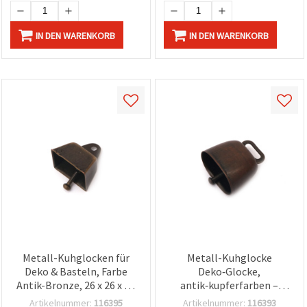
IN DEN WARENKORB
IN DEN WARENKORB
Metall-Kuhglocken für
Metall-Kuhglocke
Deko & Basteln, Farbe
Deko‑Glocke,
Antik-Bronze, 26 x 26 x 20
antik‑kupferfarben –
mm, Loch: 3 mm
35×35×24 mm, Loch Ø 14
Artikelnummer:
116395
Artikelnummer:
116393