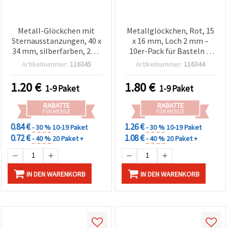
Metall-Glöckchen mit
Metallglöckchen, Rot, 15
Sternausstanzungen, 40 x
x 16 mm, Loch 2 mm –
34 mm, silberfarben, 2er-
10er-Pack für Basteln &
Set – Dekorative Bastel-
Deko
Artikelnummer:
116345
Artikelnummer:
116344
Glocken für DIY-
Weihnachtsschmuck &
1.20
€
1.80
€
1-9 Paket
1-9 Paket
Festtagsdeko
RABATTE
RABATTE
FÜR MENGE
FÜR MENGE
0.84 €
1.26 €
- 30 %
10-19 Paket
- 30 %
10-19 Paket
0.72 €
1.08 €
- 40 %
20 Paket +
- 40 %
20 Paket +
IN DEN WARENKORB
IN DEN WARENKORB