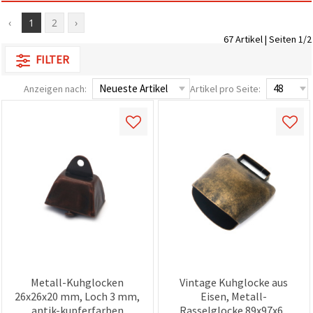
zu
analysieren
‹
1
2
›
sowie
67 Artikel | Seiten 1/2
relevantere
Inhalte und
FILTER
Werbung
anzuzeigen,
Anzeigen nach:
Artikel pro Seite:
auch mit
Unterstützung
unserer
Partner für
Analyse
und
Marketing.
Sie können
alle
Cookies
akzeptieren,
ablehnen
oder Ihre
Auswahl in
den
Einstellungen
individuell
Metall-Kuhglocken
Vintage Kuhglocke aus
festlegen.
26x26x20 mm, Loch 3 mm,
Eisen, Metall-
Ihre
Einwilligung
antik-kupferfarben
Rasselglocke 89x97x62