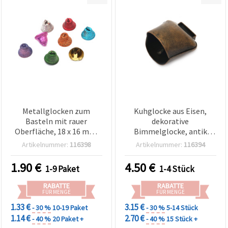
Metallglocken zum
Kuhglocke aus Eisen,
Basteln mit rauer
dekorative
Oberfläche, 18 x 16 mm,
Bimmelglocke, antik
Loch: 2,5 mm, gemischte
bronzefarben, 47 x 48 x 34
Artikelnummer:
116398
Artikelnummer:
116394
Farben – 10 Stück
mm, Loch Ø 22 mm
1.90
€
4.50
€
1-9 Paket
1-4 Stück
RABATTE
RABATTE
FÜR MENGE
FÜR MENGE
1.33 €
3.15 €
- 30 %
10-19 Paket
- 30 %
5-14 Stück
1.14 €
2.70 €
- 40 %
20 Paket +
- 40 %
15 Stück +