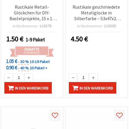
Rustikale Metall-
Rustikale geschmiedete
Glöckchen für DIY-
Metallglocke in
Bastelprojekte, 15 x 16
Silberfarbe – 53x47x29
mm, Loch 2 mm, Farbmix
mm, Größe Nr. 4, ideal für
Artikelnummer:
116378
Artikelnummer:
116365
– 10 Stück
Basteln, Deko & DIY-
Projekte
1.50
€
4.50
€
1-9 Paket
RABATTE
FÜR MENGE
1.05 €
- 30 %
10-19 Paket
0.90 €
- 40 %
20 Paket +
IN DEN WARENKORB
IN DEN WARENKORB