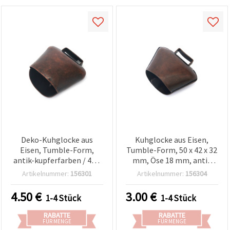
Deko-Kuhglocke aus
Kuhglocke aus Eisen,
Eisen, Tumble-Form,
Tumble-Form, 50 x 42 x 32
antik-kupferfarben / 47 x
mm, Öse 18 mm, antik
48 x 34 mm, Loch: 22 mm
kupferfarben – für
Artikelnummer:
156301
Artikelnummer:
156304
Basteln & Deko
4.50
€
3.00
€
1-4 Stück
1-4 Stück
RABATTE
RABATTE
FÜR MENGE
FÜR MENGE