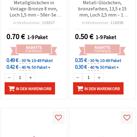
Metallglöckchen in
Metall-Glöckchen,
Vintage-Bronze 8 mm,
bronzefarben, 13,5 x 15
Loch 1,5 mm – 50er-Set
mm, Loch 2,5 mm – 10
für kreative
Stück
Artikelnummer:
116337
Artikelnummer:
116396
Schmuckgestaltung, DIY-
Basteln & festliche Deko
0.70
€
0.50
€
1-9 Paket
1-9 Paket
RABATTE
RABATTE
FÜR MENGE
FÜR MENGE
0.49 €
0.35 €
- 30 %
10-49 Paket
- 30 %
10-49 Paket
0.42 €
0.30 €
- 40 %
50 Paket +
- 40 %
50 Paket +
IN DEN WARENKORB
IN DEN WARENKORB