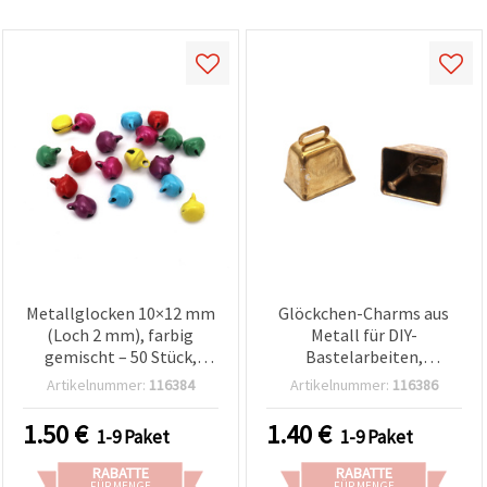
Metallglocken 10×12 mm
Glöckchen-Charms aus
(Loch 2 mm), farbig
Metall für DIY-
gemischt – 50 Stück,
Bastelarbeiten,
Bastelzubehör für DIY &
goldfarben, 25 x 20 mm,
Artikelnummer:
116384
Artikelnummer:
116386
Schmuck
Loch 10 mm - 2 Stück
1.50
€
1.40
€
1-9 Paket
1-9 Paket
RABATTE
RABATTE
FÜR MENGE
FÜR MENGE