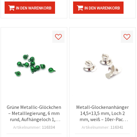
IN DEN WARENKORB
IN DEN WARENKORB
Grüne Metallic-Glöckchen
Metall‑Glockenanhänger
– Metalllegierung, 6 mm
14,5×13,5 mm, Loch 2
rund, Aufhängeloch 1,5
mm, weiß – 10er-Pack
mm, glänzende
(Bastelzubehör)
Artikelnummer:
116334
Artikelnummer:
116341
Oberfläche, 20 Stück für