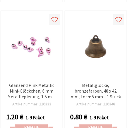
Glänzend Pink Metallic
Metallglocke,
Mini-Glöckchen, 6 mm
bronzefarben, 48 x 42
Metalllegierung, 1,5 mm
mm, Loch: 5 mm – 1 Stück
Aufhängeöse, für Basteln,
Artikelnummer:
116333
Artikelnummer:
116348
Schmuckherstellung &
Deko, 20er-Pack
1.20
€
0.80
€
1-9 Paket
1-9 Paket
RABATTE
RABATTE