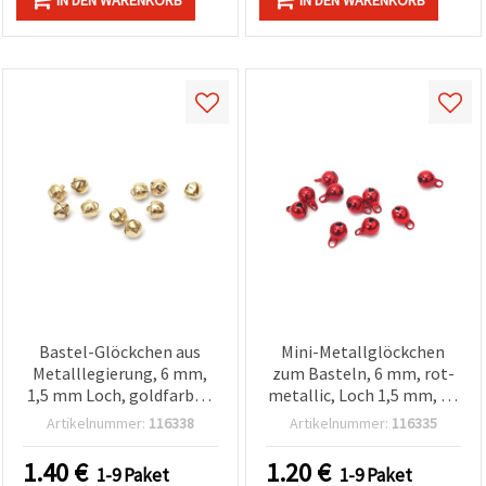
Bastel-Glöckchen aus
Mini-Metallglöckchen
Metalllegierung, 6 mm,
zum Basteln, 6 mm, rot-
1,5 mm Loch, goldfarben
metallic, Loch 1,5 mm, 20
– 20er-Pack für
Stück – DIY Schmuck,
Artikelnummer:
116338
Artikelnummer:
116335
Bastelbedarf,
Nähen & Weihnachtsdeko
Schmuckherstellung &
1.40
€
1.20
€
1-9 Paket
1-9 Paket
Weihnachtsdeko