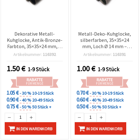
Dekorative Metall-
Metall-Deko-Kuhglocke,
Kuhglocke, Antik-Bronze-
silberfarben, 35×35×24
Farbton, 35×35×24 mm, Ø
mm, Loch Ø 14 mm –
14 mm – für Basteln &
Bastelanhänger
Artikelnummer:
116392
Artikelnummer:
116391
Deko
1.50
€
1.00
€
1-9 Stück
1-9 Stück
RABATTE
RABATTE
FÜR MENGE
FÜR MENGE
1.05 €
0.70 €
- 30 %
10-19 Stück
- 30 %
10-19 Stück
0.90 €
0.60 €
- 40 %
20-49 Stück
- 40 %
20-49 Stück
0.75 €
0.50 €
- 50 %
50 Stück +
- 50 %
50 Stück +
IN DEN WARENKORB
IN DEN WARENKORB