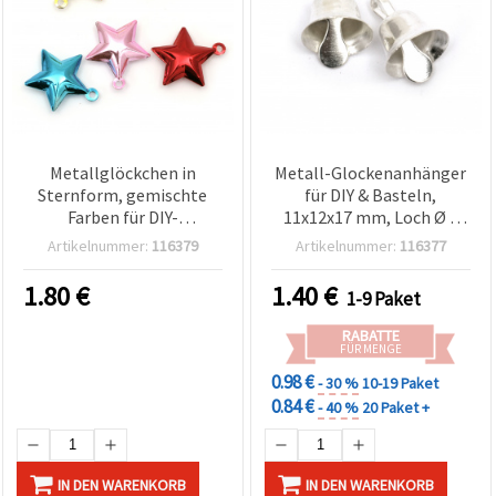
Metallglöckchen in
Metall-Glockenanhänger
Sternform, gemischte
für DIY & Basteln,
Farben für DIY-
11x12x17 mm, Loch Ø 2
Dekorationen & Basteln,
mm, silberfarben – 10
Artikelnummer:
116379
Artikelnummer:
116377
30 x 33 x 10 mm, Loch: 3
Stück
mm – 5 Stück
1.80
€
1.40
€
1-9 Paket
RABATTE
FÜR MENGE
0.98 €
- 30 %
10-19 Paket
0.84 €
- 40 %
20 Paket +
IN DEN WARENKORB
IN DEN WARENKORB