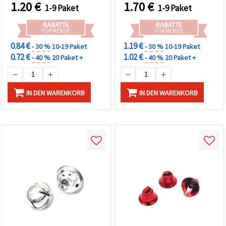
Basteln,
1.20
€
1.70
€
1-9 Paket
1-9 Paket
Schmuckherstellung,
Weihnachtsdeko & DIY-
RABATTE
RABATTE
Deko
FÜR MENGE
FÜR MENGE
0.84 €
1.19 €
- 30 %
10-19 Paket
- 30 %
10-19 Paket
0.72 €
1.02 €
- 40 %
20 Paket +
- 40 %
20 Paket +
IN DEN WARENKORB
IN DEN WARENKORB