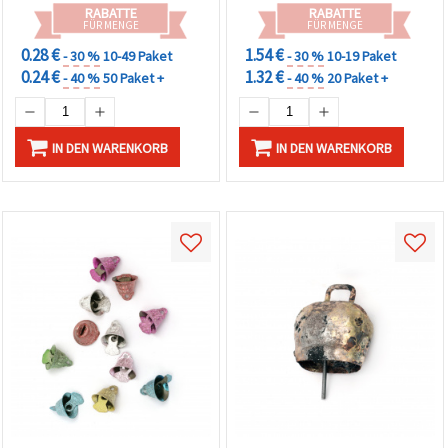
Dekorationen, 25 Stück
RABATTE
RABATTE
FÜR MENGE
FÜR MENGE
0.28 €
1.54 €
- 30 %
10-49 Paket
- 30 %
10-19 Paket
0.24 €
1.32 €
- 40 %
50 Paket +
- 40 %
20 Paket +
IN DEN WARENKORB
IN DEN WARENKORB