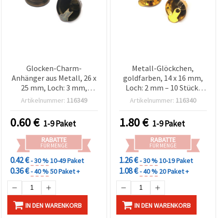
Glocken-Charm-
Metall-Glöckchen,
Anhänger aus Metall, 26 x
goldfarben, 14 x 16 mm,
25 mm, Loch: 3 mm,
Loch: 2 mm – 10 Stück,
bronzefarben – 4 Stück,
Bastelzubehör
Artikelnummer:
116349
Artikelnummer:
116340
für Basteln &
Schmuckherstellung
0.60
€
1.80
€
1-9 Paket
1-9 Paket
RABATTE
RABATTE
FÜR MENGE
FÜR MENGE
0.42 €
1.26 €
- 30 %
10-49 Paket
- 30 %
10-19 Paket
0.36 €
1.08 €
- 40 %
50 Paket +
- 40 %
20 Paket +
IN DEN WARENKORB
IN DEN WARENKORB