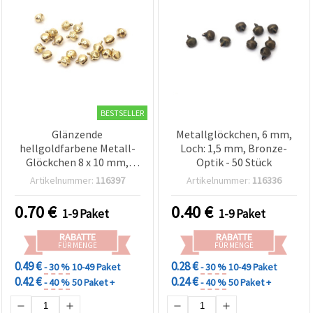
BESTSELLER
Glänzende
Metallglöckchen, 6 mm,
hellgoldfarbene Metall-
Loch: 1,5 mm, Bronze-
Glöckchen 8 x 10 mm,
Optik - 50 Stück
Loch 1,5 mm – 50er-Set
Artikelnummer:
116397
Artikelnummer:
116336
für festliche
Bastelarbeiten,
0.70
€
0.40
€
1-9 Paket
1-9 Paket
Weihnachtsdeko &
kreative DIY-Projekte
RABATTE
RABATTE
FÜR MENGE
FÜR MENGE
0.49 €
0.28 €
- 30 %
10-49 Paket
- 30 %
10-49 Paket
0.42 €
0.24 €
- 40 %
50 Paket +
- 40 %
50 Paket +