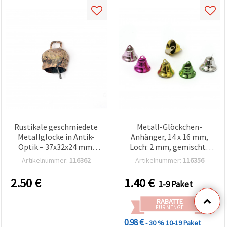
Rustikale geschmiedete
Metall-Glöckchen-
Metallglocke in Antik-
Anhänger, 14 x 16 mm,
Optik – 37x32x24 mm,
Loch: 2 mm, gemischte
Größe Nr. 1, ideal für
Farben – 10 Stück
Artikelnummer:
116362
Artikelnummer:
116356
Deko, Basteln &
traditionelle DIY-Projekte
2.50
€
1.40
€
1-9 Paket
RABATTE
FÜR MENGE
0.98 €
- 30 %
10-19 Paket