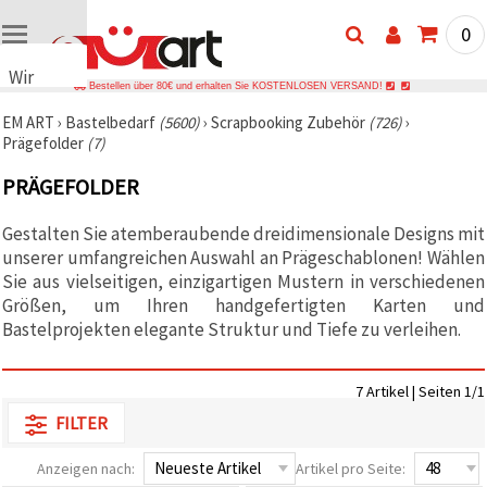
0
Wir
Bestellen über 80€ und erhalten Sie KOSTENLOSEN VERSAND!
verwenden
EM ART
›
Bastelbedarf
(5600)
›
Scrapbooking Zubehör
(726)
›
Cookies
Prägefolder
(7)
🍪 Wir
verwenden
PRÄGEFOLDER
Cookies
und
ähnliche
Gestalten Sie atemberaubende dreidimensionale Designs mit
Technologien,
unserer umfangreichen Auswahl an Prägeschablonen! Wählen
um das
ordnungsgemäße
Sie aus vielseitigen, einzigartigen Mustern in verschiedenen
Funktionieren
Größen, um Ihren handgefertigten Karten und
der Website
Bastelprojekten elegante Struktur und Tiefe zu verleihen.
sicherzustellen,
Ihr
Nutzungserlebnis
zu
7 Artikel | Seiten 1/1
verbessern
und, mit
FILTER
Ihrer
Einwilligung,
Anzeigen nach:
Artikel pro Seite:
den
Datenverkehr