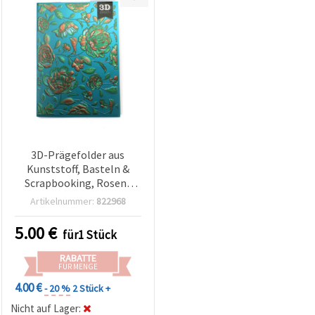
3D-Prägefolder aus
Kunststoff, Basteln &
Scrapbooking, Rosen-
Motiv, 12,5 x 17,5 cm
Artikelnummer:
822968
5.00
€
für1 Stück
RABATTE
FÜR MENGE
4.00 €
- 20 %
2 Stück +
Nicht auf Lager: