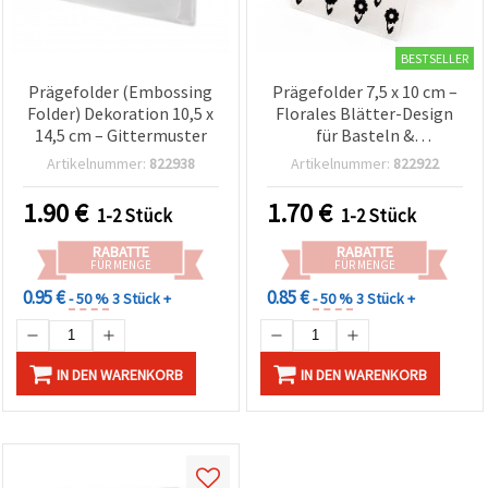
BESTSELLER
Prägefolder (Embossing
Prägefolder 7,5 x 10 cm –
Folder) Dekoration 10,5 x
Florales Blätter-Design
14,5 cm – Gittermuster
für Basteln &
Scrapbooking
Artikelnummer:
822938
Artikelnummer:
822922
1.90
€
1.70
€
1-2 Stück
1-2 Stück
RABATTE
RABATTE
FÜR MENGE
FÜR MENGE
0.95 €
0.85 €
- 50 %
3 Stück +
- 50 %
3 Stück +
IN DEN WARENKORB
IN DEN WARENKORB