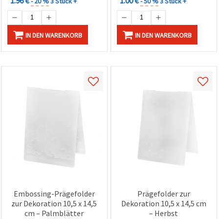
1.96 €
1.00 €
- 20 %
3 Stück +
- 50 %
3 Stück +
können Sie
jederzeit
ändern
oder
widerrufen.
IN DEN WARENKORB
IN DEN WARENKORB
Impressum
Datenschutzerklärung
Cookie-
Richtlinie
Alle
akzeptieren
Cookie-
Einstellungen
Embossing-Prägefolder
Prägefolder zur
zur Dekoration 10,5 x 14,5
Dekoration 10,5 x 14,5 cm
cm – Palmblätter
– Herbst