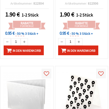
Artikelnummer:
822934
Artikelnummer:
822936
1.90
€
1.90
€
1-2 Stück
1-2 Stück
RABATTE
RABATTE
FÜR MENGE
FÜR MENGE
0.95 €
0.95 €
- 50 %
3 Stück +
- 50 %
3 Stück +
IN DEN WARENKORB
IN DEN WARENKORB