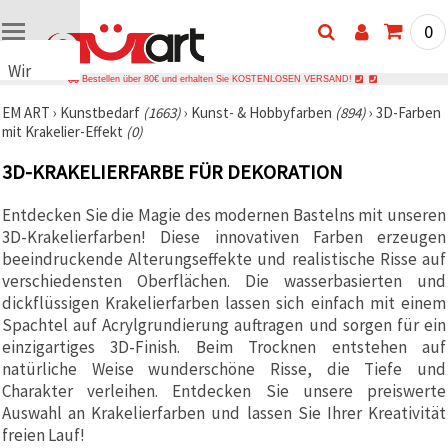
0
Wir
Bestellen über 80€ und erhalten Sie KOSTENLOSEN VERSAND!
verwenden
EM ART
›
Kunstbedarf
(1663)
›
Kunst- & Hobbyfarben
(894)
›
3D-Farben
Cookies
mit Krakelier-Effekt
(0)
🍪 Wir
verwenden
3D-KRAKELIERFARBE FÜR DEKORATION
Cookies
und
ähnliche
Entdecken Sie die Magie des modernen Bastelns mit unseren
Technologien,
3D-Krakelierfarben! Diese innovativen Farben erzeugen
um das
ordnungsgemäße
beeindruckende Alterungseffekte und realistische Risse auf
Funktionieren
verschiedensten Oberflächen. Die wasserbasierten und
der Website
dickflüssigen Krakelierfarben lassen sich einfach mit einem
sicherzustellen,
Ihr
Spachtel auf Acrylgrundierung auftragen und sorgen für ein
Nutzungserlebnis
einzigartiges 3D-Finish. Beim Trocknen entstehen auf
zu
natürliche Weise wunderschöne Risse, die Tiefe und
verbessern
und, mit
Charakter verleihen. Entdecken Sie unsere preiswerte
Ihrer
Auswahl an Krakelierfarben und lassen Sie Ihrer Kreativität
Einwilligung,
den
freien Lauf!
Datenverkehr