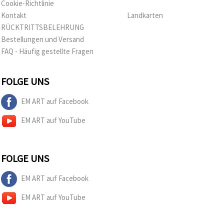
Cookie-Richtlinie
können Sie
jederzeit
Kontakt
Landkarten
ändern
RÜCKTRITTSBELEHRUNG
oder
widerrufen.
Bestellungen und Versand
Impressum
FAQ - Häufig gestellte Fragen
Datenschutzerklärung
Cookie-
Richtlinie
FOLGE UNS
Alle
EM ART auf Facebook
akzeptieren
EM ART auf YouTube
Cookie-
Einstellungen
FOLGE UNS
EM ART auf Facebook
EM ART auf YouTube