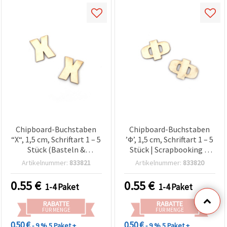
Chipboard-Buchstaben
Chipboard-Buchstaben
“X“, 1,5 cm, Schriftart 1 – 5
’Ф’, 1,5 cm, Schriftart 1 – 5
Stück (Basteln &
Stück | Scrapbooking &
Scrapbooking)
Basteln
Artikelnummer:
833821
Artikelnummer:
833820
0.55
€
0.55
€
1-4 Paket
1-4 Paket
RABATTE
RABATTE
FÜR MENGE
FÜR MENGE
0.50 €
0.50 €
- 9 %
5 Paket +
- 9 %
5 Paket +