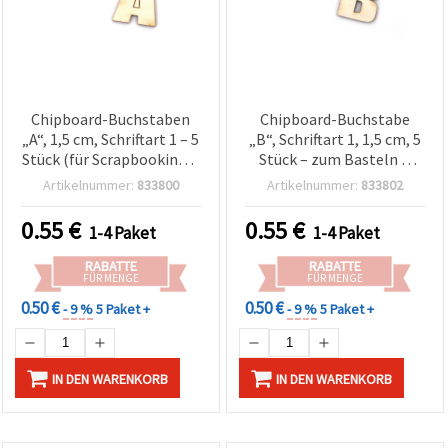
Chipboard-Buchstaben
Chipboard-Buchstabe
„A“, 1,5 cm, Schriftart 1 – 5
„B“, Schriftart 1, 1,5 cm, 5
Stück (für Scrapbooking &
Stück – zum Basteln &
Basteln)
Scrapbooking
Artikelnummer:
833800
Artikelnummer:
833802
0.55
€
0.55
€
1-4 Paket
1-4 Paket
RABATTE
RABATTE
FÜR MENGE
FÜR MENGE
0.50 €
0.50 €
- 9 %
5 Paket +
- 9 %
5 Paket +
IN DEN WARENKORB
IN DEN WARENKORB