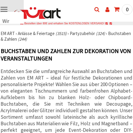
0
Wir
Bestellen über 80€ und erhalten Sie KOSTENLOSEN VERSAND!
verwenden
EM ART
›
Anlässe & Feiertage
(3515)
›
Partyzubehör
(324)
›
Buchstaben
Cookies
& Zahlen
(244)
🍪 Wir
verwenden
BUCHSTABEN UND ZAHLEN ZUR DEKORATION VON
Cookies
und
VERANSTALTUNGEN
ähnliche
Technologien,
Entdecken Sie die umfangreiche Auswahl an Buchstaben und
um das
ordnungsgemäße
Zahlen von EM ART – ideal für festliche Dekorationen und
Funktionieren
personalisierte Projekte! Wählen Sie aus über 200 Optionen –
der Website
sicherzustellen,
von eleganten Tischnummern und farbenfrohen Alphabet-
Ihr
Aufklebern bis hin zu blanken Holz- oder Chipboard-
Nutzungserlebnis
Buchstaben, die Sie mit Techniken wie Decoupage,
zu
verbessern
Acrylmalerei oder Glitzer individuell gestalten können. Unser
und, mit
Sortiment umfasst sowohl lateinische als auch kyrillische
Ihrer
Buchstaben aus Materialien wie Filz, Holz und Magnetband –
Einwilligung,
den
perfekt geeignet, um jede Event-Dekoration oder DIY-
Datenverkehr