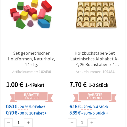
Set geometrischer
Holzbuchstaben-Set
Holzformen, Naturholz,
Lateinisches Alphabet A–
14-tlg.
Z, 26 Buchstaben x 4
Stück, wimpelförmig mit
Artikelnummer:
102436
Artikelnummer:
102484
Kordel, in
Aufbewahrungsbox 23 x
1.00
€
7.70
€
1-4 Paket
1-2 Stück
19 x 1,5 cm
RABATTE
RABATTE
FÜR MENGE
FÜR MENGE
0.80 €
6.16 €
- 20 %
5-9 Paket
- 20 %
3-4 Stück
0.70 €
5.39 €
- 30 %
10 Paket +
- 30 %
5 Stück +