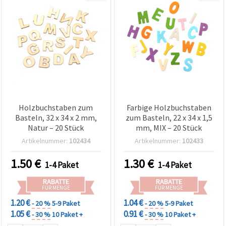
Holzbuchstaben zum
Farbige Holzbuchstaben
Basteln, 32 x 34 x 2 mm,
zum Basteln, 22 x 34 x 1,5
Natur – 20 Stück
mm, MIX – 20 Stück
Artikelnummer:
102434
Artikelnummer:
102433
1.50
€
1.30
€
1-4 Paket
1-4 Paket
RABATTE
RABATTE
FÜR MENGE
FÜR MENGE
1.20 €
1.04 €
- 20 %
5-9 Paket
- 20 %
5-9 Paket
1.05 €
0.91 €
- 30 %
10 Paket +
- 30 %
10 Paket +