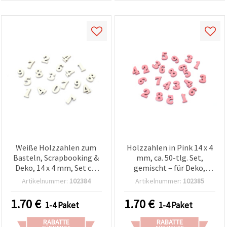
Weiße Holzzahlen zum
Holzzahlen in Pink 14 x 4
Basteln, Scrapbooking &
mm, ca. 50-tlg. Set,
Deko, 14 x 4 mm, Set ca.
gemischt – für Deko,
50 Stück, sortiert
Scrapbooking, Karten,
Artikelnummer:
102384
Artikelnummer:
102385
(gemischt)
Alben & DIY-Projekte
1.70
€
1.70
€
1-4 Paket
1-4 Paket
RABATTE
RABATTE