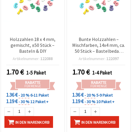
Holzzahlen 18 x 4 mm,
Bunte Holzzahlen –
gemischt, ±50 Stück –
Mischfarben, 14x4 mm, ca.
Basteln & DIY
50 Stück – Bastelbedarf
für DIY & Deko-Projekte
Artikelnummer:
122088
Artikelnummer:
122097
1.70
€
1.70
€
1-5 Paket
1-4 Paket
RABATTE
RABATTE
FÜR MENGE
FÜR MENGE
1.36 €
1.36 €
- 20 %
6-11 Paket
- 20 %
5-9 Paket
1.19 €
1.19 €
- 30 %
12 Paket +
- 30 %
10 Paket +
IN DEN WARENKORB
IN DEN WARENKORB