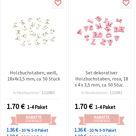
Holzbuchstaben, weiß,
Set dekorativer
18x4x3,5 mm, ca. 50 Stück
Holzbuchstaben, rosa, 18
x 4 x 3,5 mm, ca. 50 Stück –
für Dekoration,
Artikelnummer:
122080
Artikelnummer:
122081
Scrapbooking und DIY-
Projekte
1.70
€
1.70
€
1-4 Paket
1-4 Paket
RABATTE
RABATTE
FÜR MENGE
FÜR MENGE
1.36 €
1.36 €
- 20 %
5-9 Paket
- 20 %
5-9 Paket