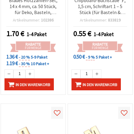
Blaues Holzzahlen-Set,
Chipboard-Buchstabe ’У’,
14 x 4 mm, ca. 50 Stück,
1,5 cm, Schriftart 1 – 5
für Deko, Basteln,
Stück (für Basteln &
Scrapbooking &
Scrapbooking)
Artikelnummer:
102386
Artikelnummer:
833819
Kunstprojekte
1.70
€
0.55
€
1-4 Paket
1-4 Paket
RABATTE
RABATTE
FÜR MENGE
FÜR MENGE
1.36 €
0.50 €
- 20 %
5-9 Paket
- 9 %
5 Paket +
1.19 €
- 30 %
10 Paket +
IN DEN WARENKORB
IN DEN WARENKORB