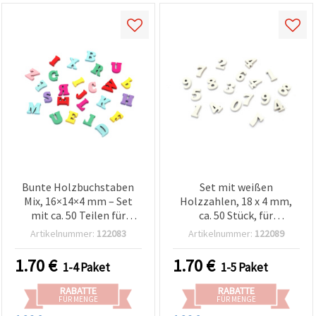
Bunte Holzbuchstaben
Set mit weißen
Mix, 16×14×4 mm – Set
Holzzahlen, 18 x 4 mm,
mit ca. 50 Teilen für
ca. 50 Stück, für
kreative Bastel- & DIY-
Dekoration,
Artikelnummer:
122083
Artikelnummer:
122089
Deko-Projekte
Scrapbooking, Decoupage
& DIY-Projekte
1.70
€
1.70
€
1-4 Paket
1-5 Paket
RABATTE
RABATTE
FÜR MENGE
FÜR MENGE