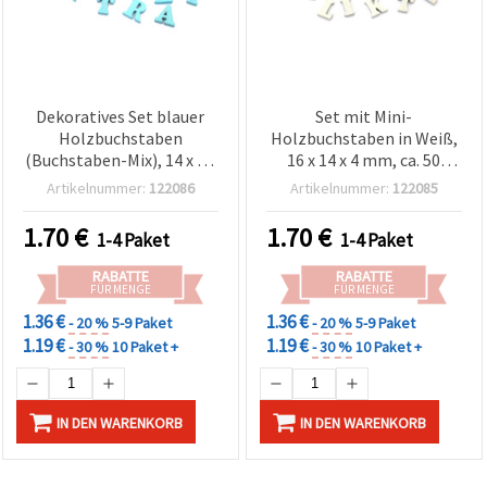
Dekoratives Set blauer
Set mit Mini-
Holzbuchstaben
Holzbuchstaben in Weiß,
(Buchstaben-Mix), 14 x 4 x
16 x 14 x 4 mm, ca. 50
3,5 mm, ca. 50 Stk. – für
Stück, gemischt – für
Artikelnummer:
122086
Artikelnummer:
122085
Decoupage,
Deko, Basteln,
Scrapbooking,
Scrapbooking,
1.70
€
1.70
€
1-4 Paket
1-4 Paket
Kartenbasteln & DIY-
personalisierte
Projekte
Beschriftungen & DIY-
RABATTE
RABATTE
Projekte
FÜR MENGE
FÜR MENGE
1.36 €
1.36 €
- 20 %
5-9 Paket
- 20 %
5-9 Paket
1.19 €
1.19 €
- 30 %
10 Paket +
- 30 %
10 Paket +
IN DEN WARENKORB
IN DEN WARENKORB