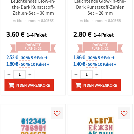
Leuchtendes Glow-in-
Leuchtende Glow-in-the-
können Sie
the-Dark Kunststoff-
Dark Kunststoff-Zahlen
jederzeit
ändern
Zahlen-Set – 38 mm
Set – 28 mm
oder
Artikelnummer:
840365
Artikelnummer:
840366
widerrufen.
Impressum
Datenschutzerklärung
3.60
€
2.80
€
1-4 Paket
1-4 Paket
Cookie-
Richtlinie
RABATTE
RABATTE
FÜR MENGE
FÜR MENGE
Alle
2.52 €
1.96 €
- 30 %
5-9 Paket
- 30 %
5-9 Paket
akzeptieren
1.80 €
1.40 €
- 50 %
10 Paket +
- 50 %
10 Paket +
Cookie-
Einstellungen
IN DEN WARENKORB
IN DEN WARENKORB