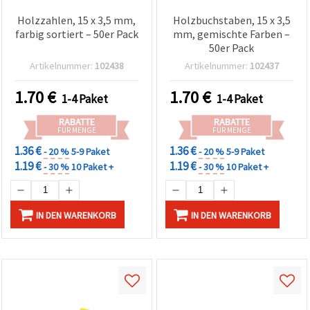
Holzzahlen, 15 x 3,5 mm,
Holzbuchstaben, 15 x 3,5
farbig sortiert – 50er Pack
mm, gemischte Farben –
50er Pack
Artikelnummer:
102438
Artikelnummer:
102437
1.70
€
1.70
€
1-4 Paket
1-4 Paket
RABATTE
RABATTE
FÜR MENGE
FÜR MENGE
1.36 €
1.36 €
- 20 %
5-9 Paket
- 20 %
5-9 Paket
1.19 €
1.19 €
- 30 %
10 Paket +
- 30 %
10 Paket +
IN DEN WARENKORB
IN DEN WARENKORB