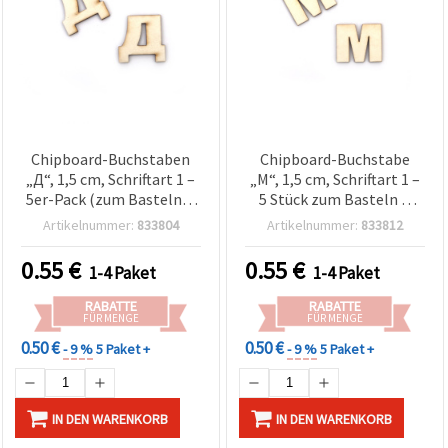
Chipboard-Buchstaben
Chipboard-Buchstabe
„Д“, 1,5 cm, Schriftart 1 –
„M“, 1,5 cm, Schriftart 1 –
5er-Pack (zum Basteln &
5 Stück zum Basteln &
Scrapbooking)
Scrapbooking
Artikelnummer:
833804
Artikelnummer:
833812
0.55
€
0.55
€
1-4 Paket
1-4 Paket
RABATTE
RABATTE
FÜR MENGE
FÜR MENGE
0.50 €
0.50 €
- 9 %
5 Paket +
- 9 %
5 Paket +
IN DEN WARENKORB
IN DEN WARENKORB