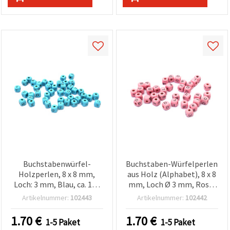
Buchstabenwürfel-
Buchstaben-Würfelperlen
Holzperlen, 8 x 8 mm,
aus Holz (Alphabet), 8 x 8
Loch: 3 mm, Blau, ca. 107
mm, Loch Ø 3 mm, Rosa,
Stück (ca. 35 g)
ca. 107 Stk., ca. 35 g – für
Artikelnummer:
102443
Artikelnummer:
102442
Armbänder, Ketten,
personalisierten
1.70
€
1.70
€
1-5 Paket
1-5 Paket
Schmuck, Deko & Kinder-