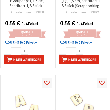
(Graupappe), 1,5 cm,
„Ц“, 1,5 cm, Schriftart 1 –
Schriftart 1, 5 Stück –
5 Stück (Scrapbooking &
Scrapbooking & Basteln
Basteln)
Artikelnummer:
833808
Artikelnummer:
833822
0.55
€
0.55
€
1-4 Paket
1-4 Paket
RABATTE
RABATTE
FÜR MENGE
FÜR MENGE
0.50 €
0.50 €
- 9 %
5 Paket +
- 9 %
5 Paket +
IN DEN WARENKORB
IN DEN WARENKORB