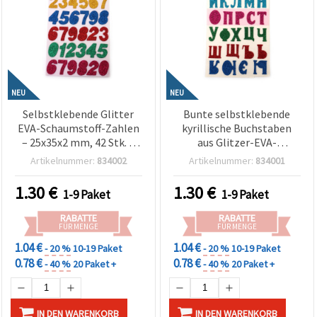
NEU
NEU
Selbstklebende Glitter
Bunte selbstklebende
EVA-Schaumstoff-Zahlen
kyrillische Buchstaben
– 25x35x2 mm, 42 Stk. –
aus Glitzer-EVA-
Funkelnde Sticker für
Schaumstoff – 33 Stück
Artikelnummer:
834002
Artikelnummer:
834001
Bastelarbeiten &
(25x35x2 mm) – ideal für
Lernprojekte
Basteln, Karten &
1.30
€
1.30
€
1-9 Paket
1-9 Paket
Dekorationen
RABATTE
RABATTE
FÜR MENGE
FÜR MENGE
1.04 €
1.04 €
- 20 %
10-19 Paket
- 20 %
10-19 Paket
0.78 €
0.78 €
- 40 %
20 Paket +
- 40 %
20 Paket +
IN DEN WARENKORB
IN DEN WARENKORB