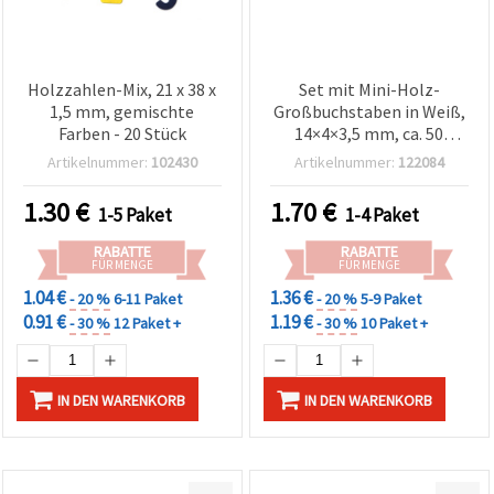
Holzzahlen-Mix, 21 x 38 x
Set mit Mini-Holz-
1,5 mm, gemischte
Großbuchstaben in Weiß,
Farben - 20 Stück
14×4×3,5 mm, ca. 50
Stück, gemischt – für DIY,
Artikelnummer:
102430
Artikelnummer:
122084
Scrapbooking &
Kartenbasteln
1.30
€
1.70
€
1-5 Paket
1-4 Paket
RABATTE
RABATTE
FÜR MENGE
FÜR MENGE
1.04 €
1.36 €
- 20 %
6-11 Paket
- 20 %
5-9 Paket
0.91 €
1.19 €
- 30 %
12 Paket +
- 30 %
10 Paket +
IN DEN WARENKORB
IN DEN WARENKORB