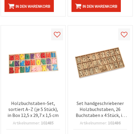
IN DEN WARENKORB
IN DEN WARENKORB
Holzbuchstaben-Set,
Set handgeschriebener
sortiert A–Z (je 5 Stück),
Holzbuchstaben, 26
in Box 12,5 x 29,7 x 1,5 cm
Buchstaben x 4 Stück, in
Box 12,5 x 26,5 x 1,5 cm
Artikelnummer:
102485
Artikelnummer:
102486