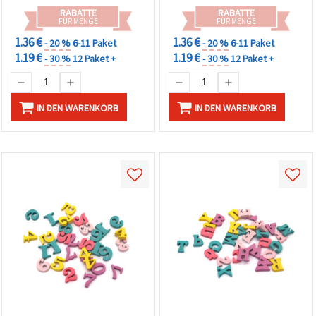
Bastelprojekte
RABATTE
RABATTE
FÜR MENGE
FÜR MENGE
1.36 €
1.36 €
- 20 %
6-11 Paket
- 20 %
6-11 Paket
1.19 €
1.19 €
- 30 %
12 Paket +
- 30 %
12 Paket +
IN DEN WARENKORB
IN DEN WARENKORB