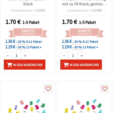
Stück
mit ca. 50 Stück, gemischt
– für Deko, Basteln, DIY &
Artikelnummer:
122095
Artikelnummer:
122096
Scrapbooking
1.70
€
1.70
€
1-5 Paket
1-5 Paket
RABATTE
RABATTE
FÜR MENGE
FÜR MENGE
1.36 €
1.36 €
- 20 %
6-11 Paket
- 20 %
6-11 Paket
1.19 €
1.19 €
- 30 %
12 Paket +
- 30 %
12 Paket +
IN DEN WARENKORB
IN DEN WARENKORB