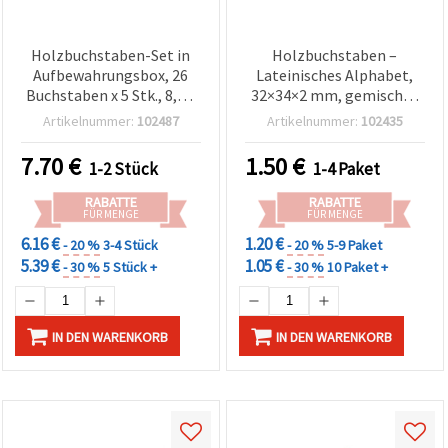
Holzbuchstaben-Set in
Holzbuchstaben –
Aufbewahrungsbox, 26
Lateinisches Alphabet,
Buchstaben x 5 Stk., 8,5 x
32×34×2 mm, gemischte
21 x 1,5 cm
Farben, 20er-Pack für
Artikelnummer:
102487
Artikelnummer:
102435
Dekoration,
Scrapbooking und DIY-
7.70
€
1.50
€
1-2 Stück
1-4 Paket
Projekte
RABATTE
RABATTE
FÜR MENGE
FÜR MENGE
6.16 €
1.20 €
- 20 %
3-4 Stück
- 20 %
5-9 Paket
5.39 €
1.05 €
- 30 %
5 Stück +
- 30 %
10 Paket +
IN DEN WARENKORB
IN DEN WARENKORB