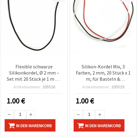
Flexible schwarze
Silikon-Kordel Mix, 3
Silikonkordel, Ø 2 mm –
Farben, 2 mm, 20 Stück x 1
Set mit 20 Stück je 1 m für
m, für Basteln &
Schmuckherstellung,
Schmuckherstellung
Artikelnummer:
205528
Artikelnummer:
205529
Armbänder, Ketten,
Anhänger & DIY-
1.00
€
1.00
€
Bastelprojekte
IN DEN WARENKORB
IN DEN WARENKORB