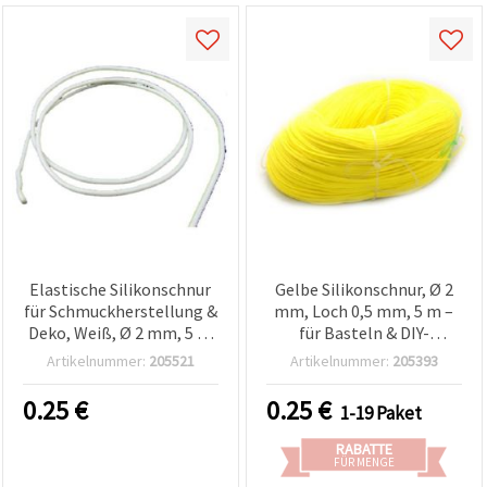
Elastische Silikonschnur
Gelbe Silikonschnur, Ø 2
für Schmuckherstellung &
mm, Loch 0,5 mm, 5 m –
Deko, Weiß, Ø 2 mm, 5 m
für Basteln & DIY-
– Flexible Stretchkordel
Schmuck
Artikelnummer:
205521
Artikelnummer:
205393
fürs Basteln, Armbänder
& Perlenfädeln (DIY)
0.25
€
0.25
€
1-19 Paket
RABATTE
FÜR MENGE