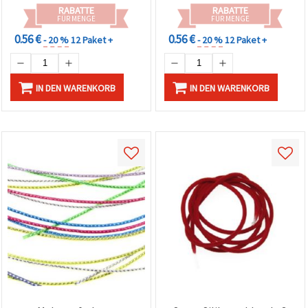
RABATTE
RABATTE
FÜR MENGE
FÜR MENGE
0.56 €
0.56 €
- 20 %
12 Paket +
- 20 %
12 Paket +
IN DEN WARENKORB
IN DEN WARENKORB