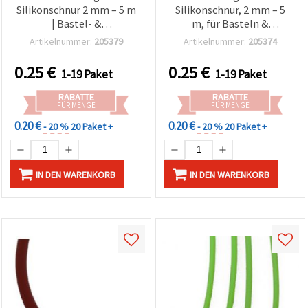
Silikonschnur 2 mm – 5 m
Silikonschnur, 2 mm – 5
| Bastel- &
m, für Basteln &
Schmuckkordel
Schmuckherstellung
Artikelnummer:
205379
Artikelnummer:
205374
0.25
€
0.25
€
1-19 Paket
1-19 Paket
RABATTE
RABATTE
FÜR MENGE
FÜR MENGE
0.20 €
0.20 €
- 20 %
20 Paket +
- 20 %
20 Paket +
IN DEN WARENKORB
IN DEN WARENKORB