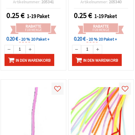
Artikelnummer:
205341
Artikelnummer:
205340
DIY-Designs
0.25
€
0.25
€
1-19 Paket
1-19 Paket
RABATTE
RABATTE
FÜR MENGE
FÜR MENGE
0.20 €
0.20 €
- 20 %
20 Paket +
- 20 %
20 Paket +
IN DEN WARENKORB
IN DEN WARENKORB