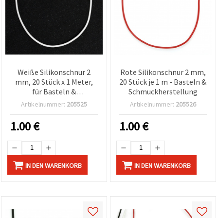
Weiße Silikonschnur 2
Rote Silikonschnur 2 mm,
mm, 20 Stück x 1 Meter,
20 Stück je 1 m - Basteln &
für Basteln &
Schmuckherstellung
Schmuckherstellung
Artikelnummer:
205525
Artikelnummer:
205526
1.00
€
1.00
€
IN DEN WARENKORB
IN DEN WARENKORB