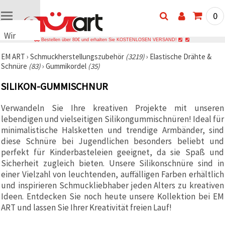
0
Wir
Bestellen über 80€ und erhalten Sie KOSTENLOSEN VERSAND!
verwenden
EM ART
›
Schmuckherstellungszubehör
(3219)
›
Elastische Drähte &
Cookies
Schnüre
(83)
›
Gummikordel
(35)
🍪 Wir
verwenden
SILIKON-GUMMISCHNUR
Cookies
und
ähnliche
Verwandeln Sie Ihre kreativen Projekte mit unseren
Technologien,
lebendigen und vielseitigen Silikongummischnüren! Ideal für
um das
ordnungsgemäße
minimalistische Halsketten und trendige Armbänder, sind
Funktionieren
diese Schnüre bei Jugendlichen besonders beliebt und
der Website
perfekt für Kinderbasteleien geeignet, da sie Spaß und
sicherzustellen,
Ihr
Sicherheit zugleich bieten. Unsere Silikonschnüre sind in
Nutzungserlebnis
einer Vielzahl von leuchtenden, auffälligen Farben erhältlich
zu
und inspirieren Schmuckliebhaber jeden Alters zu kreativen
verbessern
und, mit
Ideen. Entdecken Sie noch heute unsere Kollektion bei EM
Ihrer
ART und lassen Sie Ihrer Kreativität freien Lauf!
Einwilligung,
den
Datenverkehr