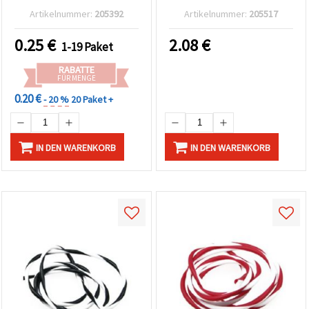
Artikelnummer:
205392
Artikelnummer:
205517
0.25
€
2.08
€
1-19 Paket
RABATTE
FÜR MENGE
0.20 €
- 20 %
20 Paket +
IN DEN WARENKORB
IN DEN WARENKORB