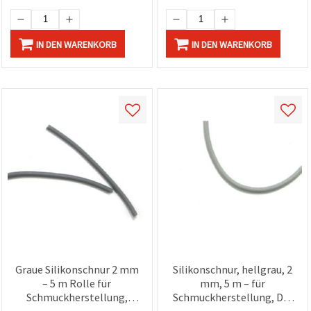
Deko
IN DEN WARENKORB
IN DEN WARENKORB
Graue Silikonschnur 2 mm
Silikonschnur, hellgrau, 2
– 5 m Rolle für
mm, 5 m – für
Schmuckherstellung,
Schmuckherstellung, DIY
Perlenfädeln & stylische
& Basteln