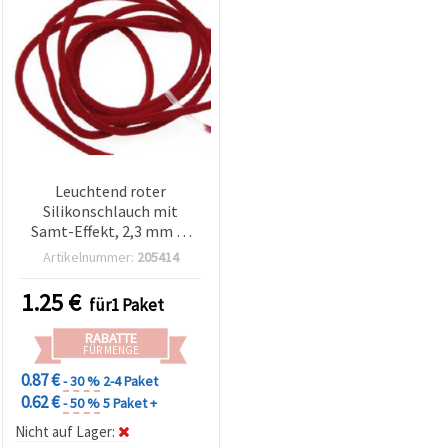
Leuchtend roter
Silikonschlauch mit
Samt-Effekt, 2,3 mm Ø,
1,5 mm Innenloch – 5-m-
Artikelnummer:
205414
Rolle für kreative
Schmuckgestaltung,
1.25
€
für1 Paket
Basteln & stylische DIY-
Designs
RABATTE
FÜR MENGE
0.87 €
- 30 %
2-4 Paket
0.62 €
- 50 %
5 Paket +
Nicht auf Lager: