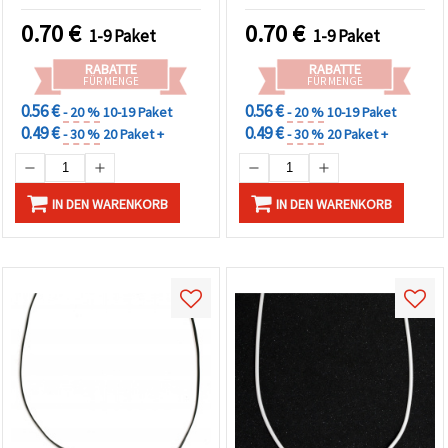
basteln, DIY-Deko &
basteln, Deko & kreative
können Sie
kreative Bastelprojekte
Bastelarbeiten
jederzeit
0.70
€
0.70
€
1-9 Paket
1-9 Paket
ändern
oder
RABATTE
RABATTE
widerrufen.
FÜR MENGE
FÜR MENGE
Impressum
Datenschutzerklärung
0.56 €
0.56 €
- 20 %
10-19 Paket
- 20 %
10-19 Paket
Cookie-
0.49 €
0.49 €
- 30 %
20 Paket +
- 30 %
20 Paket +
Richtlinie
Alle
IN DEN WARENKORB
IN DEN WARENKORB
akzeptieren
Cookie-
Einstellungen