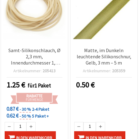
Samt-Silikonschlauch, Ø
Matte, im Dunkeln
2,3 mm,
leuchtende Silikonschnur,
Innendurchmesser 1,5
Gelb, 3 mm – 5 m
mm, Weiß – 5 m –
Artikelnummer:
205413
Artikelnummer:
205359
Schmuckzubehör
1.25
€
0.50
€
für1 Paket
RABATTE
FÜR MENGE
0.87 €
- 30 %
2-4 Paket
0.62 €
- 50 %
5 Paket +
IN DEN WARENKORB
IN DEN WARENKORB