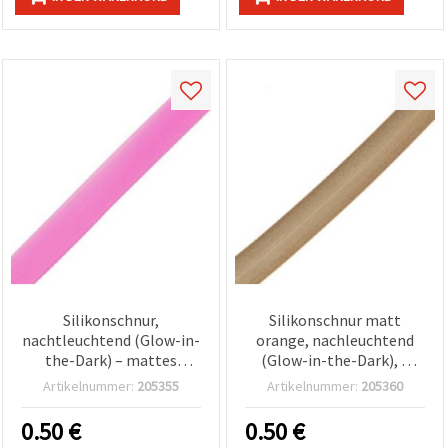
Silikonschnur,
Silikonschnur matt
nachtleuchtend (Glow-in-
orange, nachleuchtend
the-Dark) – mattes
(Glow-in-the-Dark), 3
Dunkelpink, Ø 3 mm, 5 m |
mm, 5 m
Artikelnummer:
205355
Artikelnummer:
205360
für Schmuckherstellung,
Makramee, Armbänder,
0.50
€
0.50
€
Ketten, Basteln & DIY-