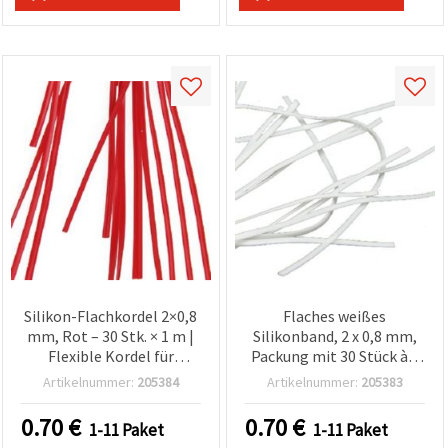
Silikon-Flachkordel 2×0,8
Flaches weißes
mm, Rot – 30 Stk. × 1 m |
Silikonband, 2 x 0,8 mm,
Flexible Kordel für
Packung mit 30 Stück à 1
Schmuckherstellung,
m
Artikelnummer:
205384
Artikelnummer:
205383
Armbänder, Halsketten,
Dekoration & DIY-Basteln
0.70
€
0.70
€
1-11 Paket
1-11 Paket