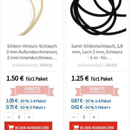
Silikon-Velours-Schlauch
Samt-Silikonschlauch, 2,8
3 mm Außendurchmesser,
mm, Loch 2 mm, Schwarz
2 mm Innendurchmesser,
- 5 m - für
cremefarben – 5 m für
Schmuckherstellung &
Artikelnummer:
205416
Artikelnummer:
205415
Schmuckherstellung &
Basteln
Basteln
1.50
€
1.25
€
für1 Paket
für1 Paket
RABATTE
RABATTE
FÜR MENGE
FÜR MENGE
1.05 €
0.87 €
- 30 %
2-4 Paket
- 30 %
2-4 Paket
0.75 €
0.62 €
- 50 %
5 Paket +
- 50 %
5 Paket +
IN DEN WARENKORB
IN DEN WARENKORB