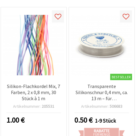
BESTSELLER
Silikon-Flachkordel Mix, 7
Transparente
Farben, 2 x 0,8 mm, 30
Silikonschnur 0,4 mm, ca.
Stück à 1 m
13 m – für
Schmuckherstellung &
Artikelnummer:
205531
Artikelnummer:
506683
Basteln
1.00
€
0.50
€
1-9 Stück
RABATTE
FÜR MENGE