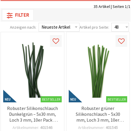
zu
35 Artikel | Seiten 1/1
analysieren
sowie
FILTER
relevantere
Inhalte und
Anzeigen nach:
Artikel pro Seite:
Werbung
anzuzeigen,
auch mit
Unterstützung
unserer
Partner für
Analyse
und
Marketing.
Sie können
alle
Cookies
akzeptieren,
ablehnen
oder Ihre
BESTSELLER
BESTSELLER
NEU
NEU
Auswahl in
den
Robuster Silikonschlauch
Robuster grüner
Einstellungen
Dunkelgrün – 5x30 mm,
Silikonschlauch – 5x30
individuell
festlegen.
Loch 3 mm, 10er Pack –
mm, Loch 3 mm, 10er
Ihre
ideal für Schmuck
Pack – ideal für Schmuck
Artikelnummer:
401546
Artikelnummer:
401545
Einwilligung