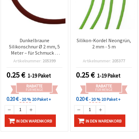
Dunkelbraune
Silikon-Kordel Neongrün,
Silikonschnur Ø 2 mm, 5
2 mm - 5 m
Meter – für Schmuck &
Basteln
Artikelnummer:
205399
Artikelnummer:
205377
0.25
€
0.25
€
1-19 Paket
1-19 Paket
RABATTE
RABATTE
FÜR MENGE
FÜR MENGE
0.20 €
0.20 €
- 20 %
20 Paket +
- 20 %
20 Paket +
IN DEN WARENKORB
IN DEN WARENKORB