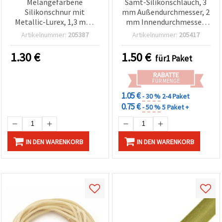
Melangefarbene
Samt-Silikonschlauch, 3
Silikonschnur mit
mm Außendurchmesser, 2
Metallic-Lurex, 1,3 mm,
mm Innendurchmesser,
Set 20 Stück je 1 m,
Rot – 5 m
Artikelnummer:
205387
Artikelnummer:
205417
Farben-Mix (sortiert)
1.30
€
1.50
€
für1 Paket
RABATTE
FÜR MENGE
1.05 €
- 30 %
2-4 Paket
0.75 €
- 50 %
5 Paket +
IN DEN WARENKORB
IN DEN WARENKORB