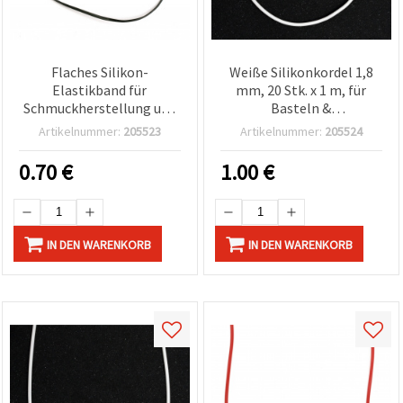
Flaches Silikon-
Weiße Silikonkordel 1,8
Elastikband für
mm, 20 Stk. x 1 m, für
Schmuckherstellung und
Basteln &
Basteln, Schwarz, 2 × 0,8
Schmuckherstellung
Artikelnummer:
205523
Artikelnummer:
205524
mm, Set 30 × 1 m
0.70
€
1.00
€
IN DEN WARENKORB
IN DEN WARENKORB