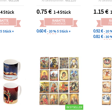
mmer:
601208
Artikelnummer:
601210
Artikeln
mm
Glück und Liebe“
0.75
€
1.15
€
-4 Stück
1-4 Stück
BATTE
RABATTE
R
 MENGE
FÜR MENGE
FÜ
0.60 €
0.92 €
5 Stück +
- 20 %
5 Stück +
- 20 
0.81 €
- 30 
BESTSELLER