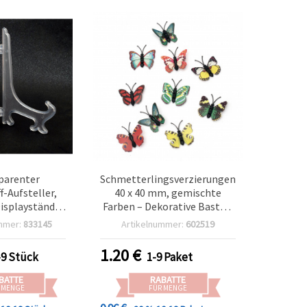
parenter
Schmetterlingsverzierungen
f-Aufsteller,
40 x 40 mm, gemischte
isplayständer
Farben – Dekorative Bastel-
teln & Deko
Schmetterlinge für
mmer:
833145
Artikelnummer:
602519
Scrapbooking,
Kartenbasteln & DIY – 10er-
1.20
€
-9 Stück
1-9 Paket
Pack
BATTE
RABATTE
 MENGE
FÜR MENGE