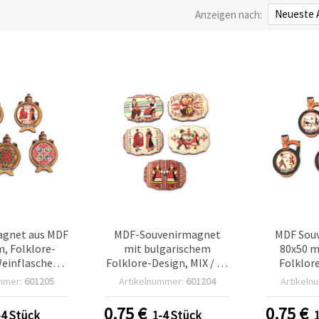
Anzeigen nach:
agnet aus MDF
MDF-Souvenirmagnet
MDF Sou
, Folklore-
mit bulgarischem
80x50 m
Weinflaschen-
Folklore-Design, MIX / 55
Folklore
gn / MIX
x 75 mm
mmer:
601205
Artikelnummer:
601204
Artikeln
0.75
€
0.75
€
-4 Stück
1-4 Stück