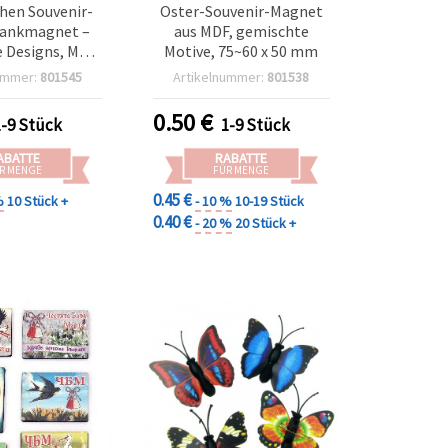
hen Souvenir-
Oster-Souvenir-Magnet
rankmagnet –
aus MDF, gemischte
 Designs, MDF
Motive, 75~60 x 50 mm
m, Geschenk &
ummer:
801545
Artikelnummer:
801538
Deko
0.50
€
1-9 Stück
1-9 Stück
ABATTE
RABATTE
R MENGE
FÜR MENGE
0.45 €
%
10 Stück +
- 10 %
10-19 Stück
0.40 €
- 20 %
20 Stück +