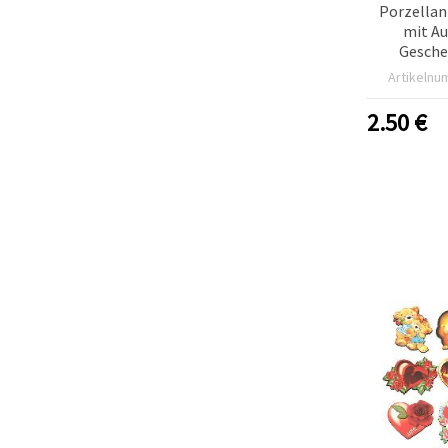
Porzellan
mit Au
Gesche
Weihnacht
Artikelnu
Gebu
2.50
€