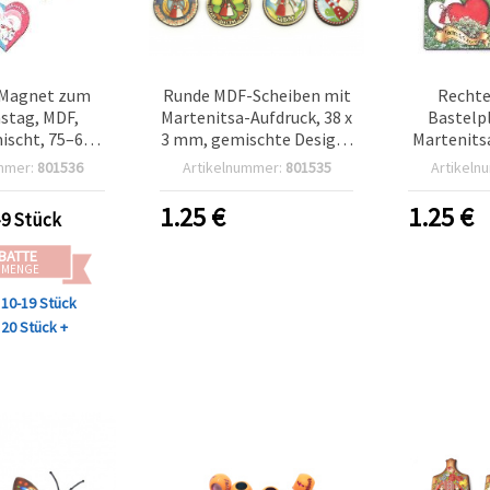
-Magnet zum
Runde MDF-Scheiben mit
Rechte
nstag, MDF,
Martenitsa-Aufdruck, 38 x
Bastelp
ischt, 75–60 x
3 mm, gemischte Designs
Martenits
0 mm
– 10 Stück
Motiven, 
mmer:
801536
Artikelnummer:
801535
Artikeln
gemischte
1.25
€
1.25
€
-9 Stück
BATTE
 MENGE
10-19 Stück
20 Stück +