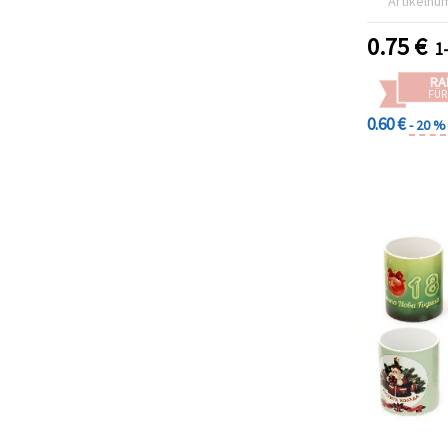
Artikelnu
0.75
€
1
RA
FÜR
0.60 €
- 20 %