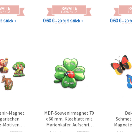
BATTE
RABATTE
R
 MENGE
FÜR MENGE
FÜ
0.60 €
0.60 €
5 Stück +
- 20 %
5 Stück +
- 20 
enir-Magnet
MDF-Souvenirmagnet 70
Dek
lgarischen
x 60 mm, Kleeblatt mit
Schmett
e-Motiven,
Marienkäfer, Aufschrift
Magnete
 55–70 x 45–80
„Gesundheit, Freude,
Farben, 