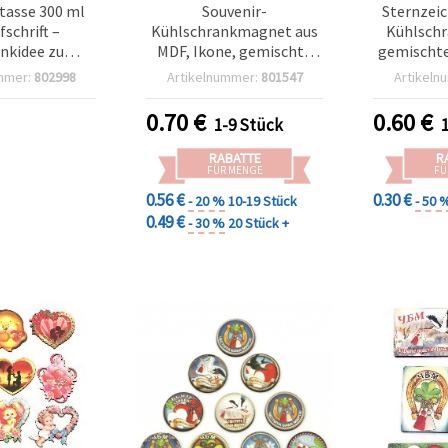
tasse 300 ml
Souvenir-
Sternzeic
fschrift –
Kühlschrankmagnet aus
Kühlsch
nkidee zu
MDF, Ikone, gemischte
gemischte
en, zum 18.
Designs, 75–80 x 60 mm
90 x 65 m
mmer:
802998
Artikelnummer:
801547
Artikeln
rtstag
0.70
€
0.60
€
1-9 Stück
RABATTE
R
FÜR MENGE
FÜ
0.56 €
0.30 €
- 20 %
10-19 Stück
- 50 
0.49 €
- 30 %
20 Stück +