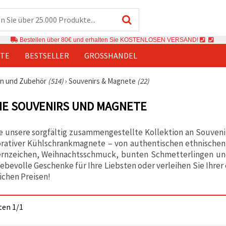
Bestellen über 80€ und erhalten Sie KOSTENLOSEN VERSAND!
TE
BESTSELLER
GROSSHANDEL
n und Zubehör
(514)
›
Souvenirs & Magnete
(22)
HE SOUVENIRS UND MAGNETE
 unsere sorgfältig zusammengestellte Kollektion an Souvenir
rativer Kühlschrankmagnete – von authentischen ethnischen
ternzeichen, Weihnachtsschmuck, bunten Schmetterlingen un
iebevolle Geschenke für Ihre Liebsten oder verleihen Sie Ihr
ichen Preisen!
iten 1/1