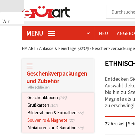
Wir
verwenden
MENU
NEU
ANGEBO
Cookies
🍪 Wir
verwenden
EM ART
›
Anlässe & Feiertage
(3515)
›
Geschenkverpackunge
Cookies
und
ETHNISC
ähnliche
Technologien,
um das
Geschenkverpackungen
ordnungsgemäße
Entdecken Sie
und Zubehör
Funktionieren
Auswahl deko
der Website
Alle schließen
sicherzustellen,
bis hin zu S
Ihr
Geschenkboxen
(285)
Magnete als l
Nutzungserlebnis
zu erschwingl
Grußkarten
(107)
zu
verbessern
Bilderrahmen & Fotoalben
(22)
und, mit
Souvenirs & Magnete
Ihrer
(22)
22 Artikel | Se
Einwilligung,
Miniaturen zur Dekoration
(78)
den
Datenverkehr