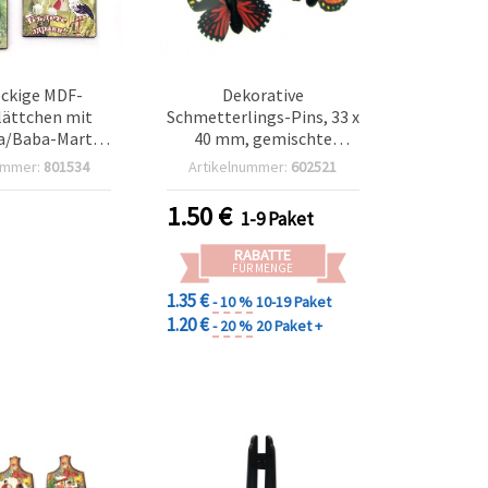
ckige MDF-
Dekorative
lättchen mit
Schmetterlings-Pins, 33 x
a/Baba-Marta-
40 mm, gemischte
35 x 47 x 3 mm,
leuchtende Farben, 10er-
ummer:
801534
Artikelnummer:
602521
 Designs – 10
Set – einfach
Stück
anzubringende
1.50
€
1-9 Paket
Bastelverzierungen für
DIY, Scrapbooking &
RABATTE
Kartenbasteln
FÜR MENGE
1.35 €
- 10 %
10-19 Paket
1.20 €
- 20 %
20 Paket +