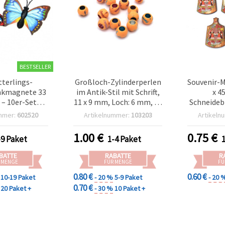
BESTSELLER
terlings-
Großloch-Zylinderperlen
Souvenir-
nkmagnete 33
im Antik-Stil mit Schrift,
x 4
 – 10er-Set
11 x 9 mm, Loch: 6 mm, 50
Schneideb
e Magnete für
g (ca. 80 Stk.)
bulgarisc
mmer:
602520
Artikelnummer:
103203
Artikeln
ard, Spind,
Des
projekte &
1.00
€
0.75
€
-9 Paket
1-4 Paket
ndeko
BATTE
RABATTE
R
 MENGE
FÜR MENGE
FÜ
0.80 €
0.60 €
10-19 Paket
- 20 %
5-9 Paket
- 20 
0.70 €
20 Paket +
- 30 %
10 Paket +