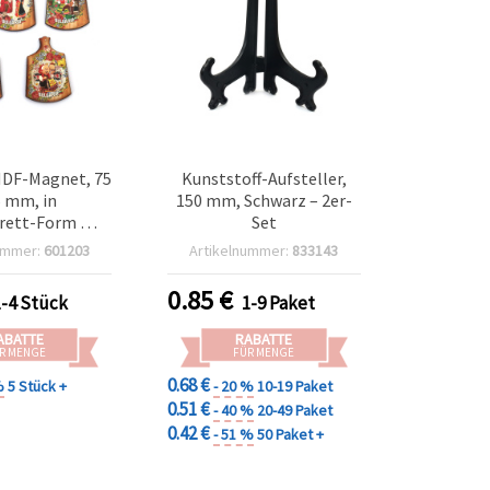
MDF-Magnet, 75
Kunststoff-Aufsteller,
5 mm, in
150 mm, Schwarz – 2er-
rett-Form mit
Set
hem Folklore-
ummer:
601203
Artikelnummer:
833143
ign, Mix
0.85
€
1-4 Stück
1-9 Paket
ABATTE
RABATTE
R MENGE
FÜR MENGE
0.68 €
%
5 Stück +
- 20 %
10-19 Paket
0.51 €
- 40 %
20-49 Paket
0.42 €
- 51 %
50 Paket +