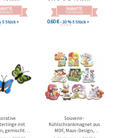
ABATTE
RABATTE
R MENGE
FÜR MENGE
0.60 €
%
5 Stück +
- 20 %
5 Stück +
orative
Souvenir-
erlinge mit
Kühlschrankmagnet aus
n, gemischte
MDF, Maus-Design,
40×45 mm – 3
gemischt, 70–80 x 50 mm