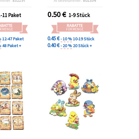
ummer:
832197
Artikelnummer:
801554
Stück
0.50
€
1-11 Paket
1-9 Stück
ABATTE
RABATTE
R MENGE
FÜR MENGE
0.45 €
%
12-47 Paket
- 10 %
10-19 Stück
0.40 €
%
48 Paket +
- 20 %
20 Stück +