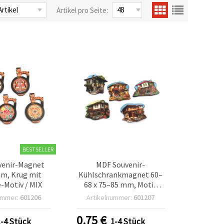
Artikel pro Seite:
BESTSELLER
venir-Magnet
MDF Souvenir-
m, Krug mit
Kühlschrankmagnet 60–
-Motiv / MIX
68 x 75–85 mm, Motiv
traditionelles
ummer:
601206
Artikelnummer:
601207
bulgarisches Haus,
gemischt
0.75
€
1-4 Stück
1-4 Stück