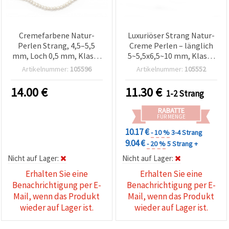
Cremefarbene Natur-
Luxuriöser Strang Natur-
Perlen Strang, 4,5–5,5
Creme Perlen – länglich
mm, Loch 0,5 mm, Klasse
5~5,5x6,5~10 mm, Klasse
A – ca. 70–75 Stück,
AA, ca. 52 Stück, ideal für
Artikelnummer:
105596
Artikelnummer:
105552
perfekt für zeitlose
elegante & zeitlose
Schmuckdesigns &
Schmuckherstellung,
14.00
€
11.30
€
1-2 Strang
Schmuck basteln
Basteln & DIY
RABATTE
FÜR MENGE
10.17 €
- 10 %
3-4 Strang
9.04 €
- 20 %
5 Strang +
Nicht auf Lager:
Nicht auf Lager:
Erhalten Sie eine
Erhalten Sie eine
Benachrichtigung per E-
Benachrichtigung per E-
Mail, wenn das Produkt
Mail, wenn das Produkt
wieder auf Lager ist.
wieder auf Lager ist.