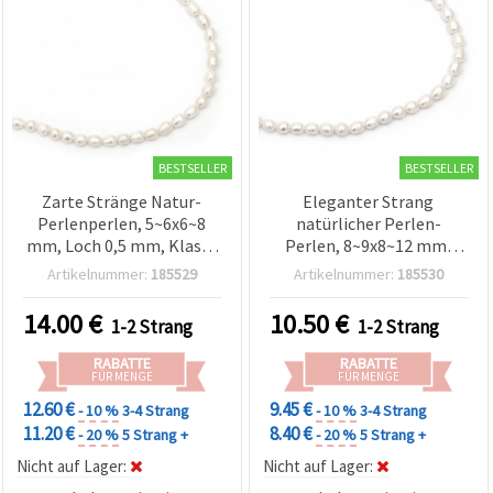
BESTSELLER
BESTSELLER
Zarte Stränge Natur-
Eleganter Strang
Perlenperlen, 5~6x6~8
natürlicher Perlen-
mm, Loch 0,5 mm, Klasse
Perlen, 8~9x8~12 mm,
AA, Cremefarben, ca. 51
Loch 0,5 mm, Klasse AA,
Artikelnummer:
185529
Artikelnummer:
185530
Stück – Premium
Cremefarbe, 33~38 Stk. –
Schmuckperlen zum
Premium Schmuckperlen
14.00
€
10.50
€
1-2 Strang
1-2 Strang
Basteln & Perlenfädeln
zum Basteln & für
für eleganten DIY
handgemachte
RABATTE
RABATTE
Schmuck
Schmuckherstellung
FÜR MENGE
FÜR MENGE
(Assortiert)
12.60 €
9.45 €
- 10 %
3-4 Strang
- 10 %
3-4 Strang
11.20 €
8.40 €
- 20 %
5 Strang +
- 20 %
5 Strang +
Nicht auf Lager:
Nicht auf Lager: