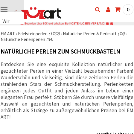
0
Wir
Bestellen über 80€ und erhalten Sie KOSTENLOSEN VERSAND!
verwenden
EM ART
›
Edelsteinperlen
(1762)
›
Natürliche Perlen & Perlmutt
(74)
›
Cookies
Natürliche Perlenperlen
(34)
🍪 Wir
verwenden
NATÜRLICHE PERLEN ZUM SCHMUCKBASTELN
Cookies
und
ähnliche
Entdecken Sie eine exquisite Kollektion natürlicher und
Technologien,
gezüchteter Perlen in einer Vielzahl bezaubernder Farben!
um das
ordnungsgemäße
Wunderschön und vielseitig, sind diese zeitlosen Perlen die
Funktionieren
strahlenden Stars der Schmuckherstellung. Perlenketten
der Website
ergänzen jedes Outfit und jeden Anlass im Leben einer
sicherzustellen,
Ihr
eleganten Frau perfekt. Stöbern Sie durch unsere vielfältige
Nutzungserlebnis
Auswahl an gezüchteten und natürlichen Perlenperlen,
zu
erhältlich als Stränge zu außergewöhnlichen Preisen bei EM
verbessern
und, mit
ART!
Ihrer
Einwilligung,
den
Datenverkehr
34 Artikel | Seiten 1/1