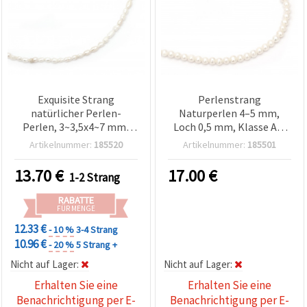
Exquisite Strang
Perlenstrang
natürlicher Perlen-
Naturperlen 4–5 mm,
Perlen, 3~3,5x4~7 mm,
Loch 0,5 mm, Klasse AA,
Loch 0,5 mm, Klasse
Creme, ca. 75 Stück,
Artikelnummer:
185520
Artikelnummer:
185501
AAA+, Cremefarben, ca.
Bastelperlen
69~73 Stk – Elegante
Schmuckzubehör mixed
13.70
€
17.00
€
1-2 Strang
Schmuckperlen zum
assortment
Basteln für Handmade
RABATTE
Schmuckherstellung
FÜR MENGE
12.33 €
- 10 %
3-4 Strang
10.96 €
- 20 %
5 Strang +
Nicht auf Lager:
Nicht auf Lager:
Erhalten Sie eine
Erhalten Sie eine
Benachrichtigung per E-
Benachrichtigung per E-