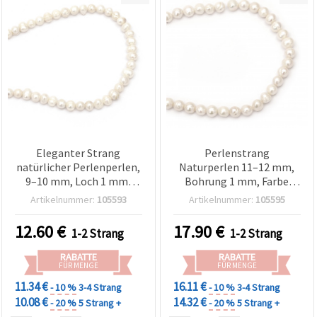
Eleganter Strang
Perlenstrang
natürlicher Perlenperlen,
Naturperlen 11–12 mm,
9–10 mm, Loch 1 mm,
Bohrung 1 mm, Farbe
Cremefarben, ca. 42 Stk. –
Creme, ca. 34 Stück,
Artikelnummer:
105593
Artikelnummer:
105595
Zeitlose Bastelperlen für
assortiert –
DIY Schmuckherstellung
Schmuckbasteln & DIY
12.60
€
17.90
€
1-2 Strang
1-2 Strang
RABATTE
RABATTE
FÜR MENGE
FÜR MENGE
11.34 €
16.11 €
- 10 %
3-4 Strang
- 10 %
3-4 Strang
10.08 €
14.32 €
- 20 %
5 Strang +
- 20 %
5 Strang +