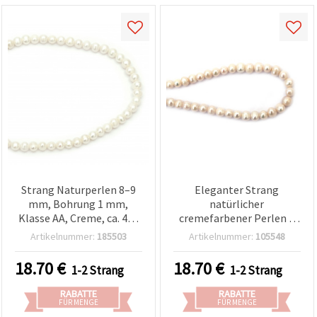
Strang Naturperlen 8–9
Eleganter Strang
mm, Bohrung 1 mm,
natürlicher
Klasse AA, Creme, ca. 47–
cremefarbener Perlen –
49 Stück, Bastelperlen
Klasse A, 7~8x8~9 mm, ca.
Artikelnummer:
185503
Artikelnummer:
105548
Schmuckzubehör
48~50 Stück, ideal für
(Assortiert)
zeitlosen & luxuriösen
18.70
€
18.70
€
1-2 Strang
1-2 Strang
Schmuck zum Basteln und
Perlenfädeln
RABATTE
RABATTE
FÜR MENGE
FÜR MENGE