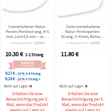
Cremefarbener Natur-
Zarte cremefarbene
Perlen-Perlenstrang, 4–5
Natur-Perlenperlen-
mm, Loch 0,5 mm – ca. 77
Strang, 3–4 mm, Bohrung
Stk., ideal zum
0,5 mm, Klasse AA+ – ca.
Artikelnummer:
105589
Artikelnummer:
105588
Schmuckbasteln für zarte
87–91 Stück, ideal für
& klassische DIY
filigranen & eleganten
10.30
€
11.80
€
1-2 Strang
Schmuckstücke
Schmuck zum Basteln
RABATTE
FÜR MENGE
9.27 €
- 10 %
3-4 Strang
8.24 €
- 20 %
5 Strang +
Nicht auf Lager:
Nicht auf Lager:
Erhalten Sie eine
Erhalten Sie eine
Benachrichtigung per E-
Benachrichtigung per E-
Mail, wenn das Produkt
Mail, wenn das Produkt
wieder auf Lager ist.
wieder auf Lager ist.