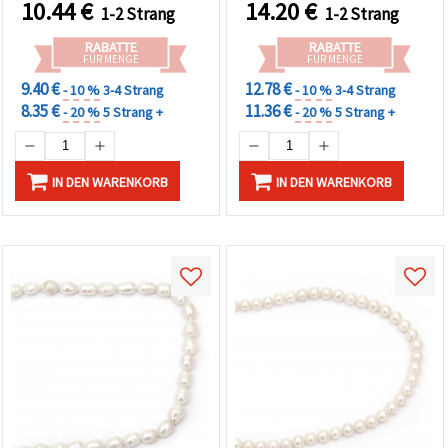
10.44
€
14.20
€
können Sie
1-2 Strang
1-2 Strang
luxuriöse Schmuckdesigns
Schmuckperlen zum
jederzeit
und Bastelprojekte
Basteln &
ändern
RABATTE
RABATTE
oder
Schmuckherstellen (Mix)
FÜR MENGE
FÜR MENGE
widerrufen.
9.40 €
12.78 €
Impressum
- 10 %
3-4 Strang
- 10 %
3-4 Strang
Datenschutzerklärung
8.35 €
11.36 €
- 20 %
5 Strang +
- 20 %
5 Strang +
Cookie-
Richtlinie
IN DEN WARENKORB
IN DEN WARENKORB
Alle
akzeptieren
Cookie-
Einstellungen