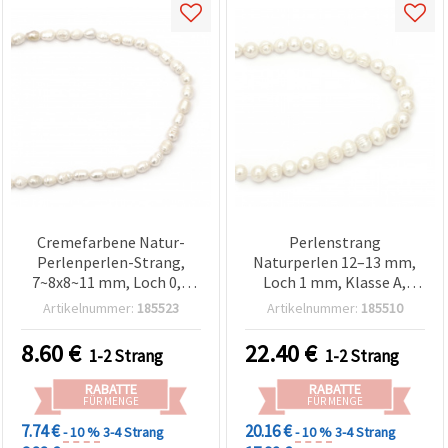
Cremefarbene Natur-
Perlenstrang
Perlenperlen-Strang,
Naturperlen 12–13 mm,
7~8x8~11 mm, Loch 0,5
Loch 1 mm, Klasse A,
mm – ca. 30~35 Stk.,
Creme (assortiert/mix),
Artikelnummer:
185523
Artikelnummer:
185510
perfekt für einzigartige &
ca. 31 Stück –
elegante
Schmuckbasteln & DIY
8.60
€
22.40
€
1-2 Strang
1-2 Strang
Schmuckherstellung und
DIY-Bastelprojekte
RABATTE
RABATTE
FÜR MENGE
FÜR MENGE
7.74 €
20.16 €
- 10 %
3-4 Strang
- 10 %
3-4 Strang