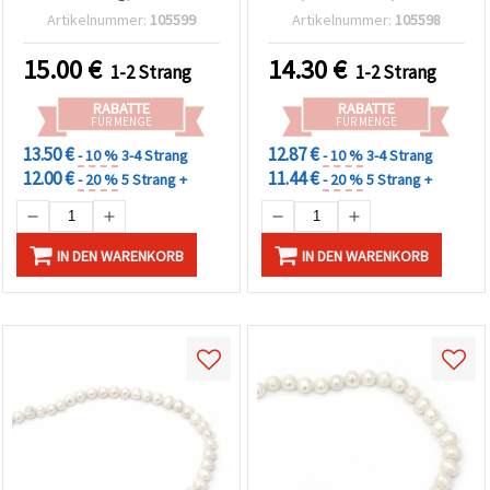
Loch 1 mm, Klasse A – ca.
– ca. 46 Stück, ideal für
Artikelnummer:
105599
Artikelnummer:
105598
38–43 Stück, perfekt für
elegantes & luxuriöses
luxuriösen Schmuck &
Schmuckbasteln, DIY
15.00
€
14.30
€
1-2 Strang
1-2 Strang
Statement-Schmuck DIY
Schmuckzubehör
Basteln
RABATTE
RABATTE
FÜR MENGE
FÜR MENGE
13.50 €
12.87 €
- 10 %
3-4 Strang
- 10 %
3-4 Strang
12.00 €
11.44 €
- 20 %
5 Strang +
- 20 %
5 Strang +
IN DEN WARENKORB
IN DEN WARENKORB