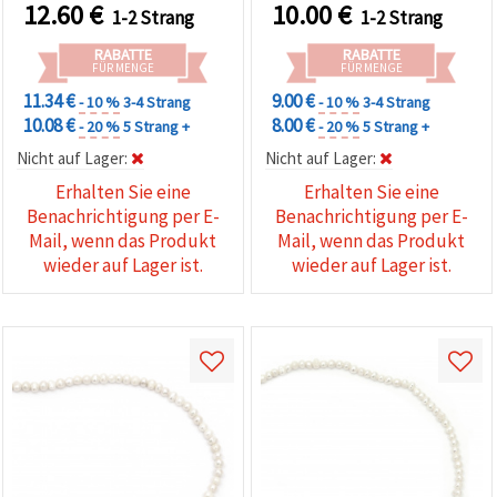
klassisch-elegante DIY-
filigrane & elegante
12.60
€
10.00
€
1-2 Strang
1-2 Strang
Ketten und Armbänder
Schmuckdesigns,
Bastelbedarf DIY
RABATTE
RABATTE
FÜR MENGE
FÜR MENGE
11.34 €
9.00 €
- 10 %
3-4 Strang
- 10 %
3-4 Strang
10.08 €
8.00 €
- 20 %
5 Strang +
- 20 %
5 Strang +
Nicht auf Lager:
Nicht auf Lager:
Erhalten Sie eine
Erhalten Sie eine
Benachrichtigung per E-
Benachrichtigung per E-
Mail, wenn das Produkt
Mail, wenn das Produkt
wieder auf Lager ist.
wieder auf Lager ist.