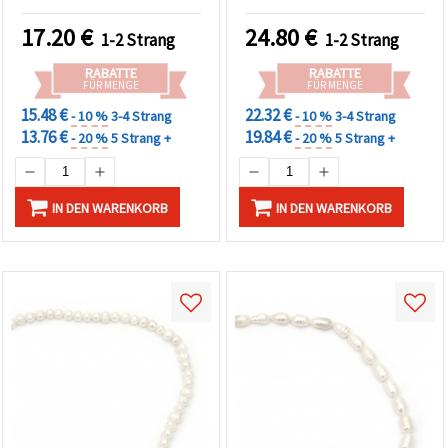
Stück, Bastelperlen
assortiert gemischt
Schmuckzubehör DIY
17.20
€
24.80
€
1-2 Strang
1-2 Strang
Mixed
RABATTE
RABATTE
FÜR MENGE
FÜR MENGE
15.48 €
22.32 €
- 10 %
3-4 Strang
- 10 %
3-4 Strang
13.76 €
19.84 €
- 20 %
5 Strang +
- 20 %
5 Strang +
IN DEN WARENKORB
IN DEN WARENKORB