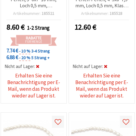
Loch 0,5 mm,
mm, Loch 0,5 mm, Klasse
Cremefarbe, ~37~45 Stk –
AA, Cremefarbe, ca. 58 Stk
Artikelnummer:
185521
Artikelnummer:
185528
Wunderschöne Perlen für
– Edle Schmuckperlen
DIY Schmuckherstellung
zum Basteln & für DIY
8.60
€
12.60
€
1-2 Strang
& Basteln
Schmuckherstellung
RABATTE
FÜR MENGE
7.74 €
- 10 %
3-4 Strang
6.88 €
- 20 %
5 Strang +
Nicht auf Lager:
Nicht auf Lager:
Erhalten Sie eine
Erhalten Sie eine
Benachrichtigung per E-
Benachrichtigung per E-
Mail, wenn das Produkt
Mail, wenn das Produkt
wieder auf Lager ist.
wieder auf Lager ist.