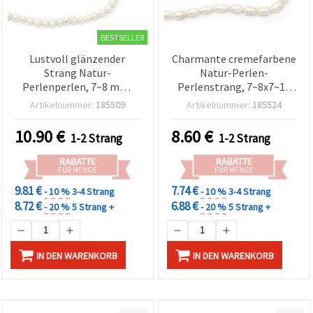
BESTSELLER
Lustvoll glänzender
Charmante cremefarbene
Strang Natur-
Natur-Perlen-
Perlenperlen, 7~8 mm,
Perlenstrang, 7~8x7~10
Loch 0,8 mm,
mm, Loch 0,5 mm, Klasse
Artikelnummer:
185509
Artikelnummer:
185524
Cremefarben, ca. 50 Stück
A – ca. 40~43 Stück, ideal
– Edle Bastelperlen für
für elegantes Basteln &
10.90
€
8.60
€
1-2 Strang
1-2 Strang
DIY Schmuck &
handgemachten Schmuck
Schmuckbasteln
RABATTE
RABATTE
FÜR MENGE
FÜR MENGE
9.81 €
7.74 €
- 10 %
3-4 Strang
- 10 %
3-4 Strang
8.72 €
6.88 €
- 20 %
5 Strang +
- 20 %
5 Strang +
IN DEN WARENKORB
IN DEN WARENKORB