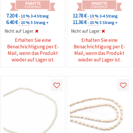
Schmuckherstellung
(klassisch & zeitlos)
RABATTE
RABATTE
FÜR MENGE
FÜR MENGE
7.20 €
12.78 €
- 10 %
3-4 Strang
- 10 %
3-4 Strang
6.40 €
11.36 €
- 20 %
5 Strang +
- 20 %
5 Strang +
Nicht auf Lager:
Nicht auf Lager:
Erhalten Sie eine
Erhalten Sie eine
Benachrichtigung per E-
Benachrichtigung per E-
Mail, wenn das Produkt
Mail, wenn das Produkt
wieder auf Lager ist.
wieder auf Lager ist.