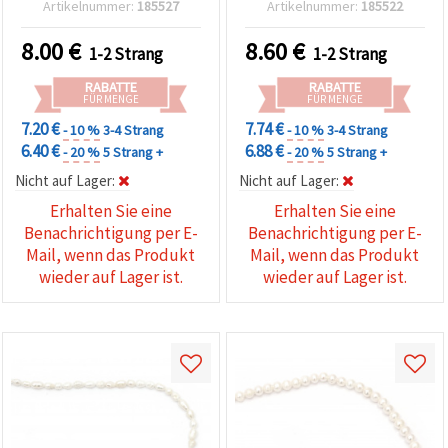
Artikelnummer:
185527
Artikelnummer:
185522
Cremefarbe, ca. 39~42 Stk.
Cremefarbe, ca. 41 Stk. –
– einzigartige
Schmuckperlen zum
8.00
€
8.60
€
1-2 Strang
1-2 Strang
Schmuckperlen zum
Basteln für DIY-Schmuck
Basteln & DIY-
& Schmuckherstellung
RABATTE
RABATTE
Schmuckherstellen
FÜR MENGE
FÜR MENGE
7.20 €
7.74 €
- 10 %
3-4 Strang
- 10 %
3-4 Strang
6.40 €
6.88 €
- 20 %
5 Strang +
- 20 %
5 Strang +
Nicht auf Lager:
Nicht auf Lager:
Erhalten Sie eine
Erhalten Sie eine
Benachrichtigung per E-
Benachrichtigung per E-
Mail, wenn das Produkt
Mail, wenn das Produkt
wieder auf Lager ist.
wieder auf Lager ist.