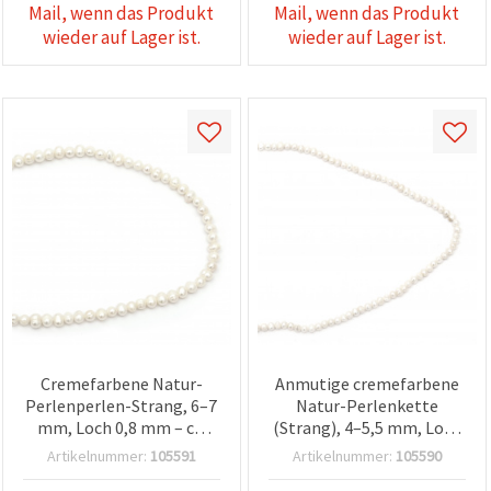
Mail, wenn das Produkt
Mail, wenn das Produkt
wieder auf Lager ist.
wieder auf Lager ist.
Cremefarbene Natur-
Anmutige cremefarbene
Perlenperlen-Strang, 6–7
Natur-Perlenkette
mm, Loch 0,8 mm – ca.
(Strang), 4–5,5 mm, Loch
56–58 Stk., ideal zum
0,5 mm, Klasse A – ca. 70–
Artikelnummer:
105591
Artikelnummer:
105590
Schmuckbasteln & für
74 Stück, ideal für