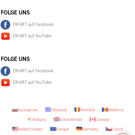
FOLGE UNS
EM ART auf Facebook
EM ART auf YouTube
FOLGE UNS
EM ART auf Facebook
EM ART auf YouTube
Български
Ελληνικά
Română
Moldova
Κύπρος
Great Britain
Canada
United States
Europe
Germany
Czech