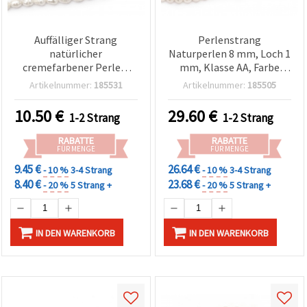
Auffälliger Strang
Perlenstrang
natürlicher
Naturperlen 8 mm, Loch 1
cremefarbener Perlen,
mm, Klasse AA, Farbe
9~10x10~20 mm, Loch 0,5
Creme – ca. 52 Stück
Artikelnummer:
185531
Artikelnummer:
185505
mm, Klasse A – 33~38
(sortiert/mix)
Stück, assortiert/mix,
10.50
€
29.60
€
1-2 Strang
1-2 Strang
ideal für Statement- &
Luxus-Schmuckdesigns
RABATTE
RABATTE
(Basteln,
FÜR MENGE
FÜR MENGE
Schmuckzubehör)
9.45 €
26.64 €
- 10 %
3-4 Strang
- 10 %
3-4 Strang
8.40 €
23.68 €
- 20 %
5 Strang +
- 20 %
5 Strang +
IN DEN WARENKORB
IN DEN WARENKORB