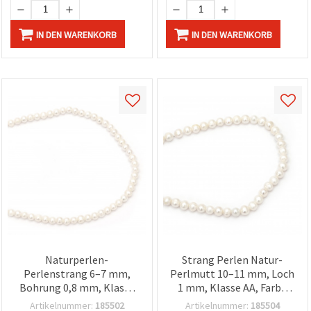
IN DEN WARENKORB
IN DEN WARENKORB
Naturperlen-
Strang Perlen Natur-
Perlenstrang 6–7 mm,
Perlmutt 10–11 mm, Loch
Bohrung 0,8 mm, Klasse
1 mm, Klasse AA, Farbe
AA, Creme, ca. 57–59
Creme, ca. 39 Stück,
Artikelnummer:
185502
Artikelnummer:
185504