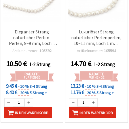
Eleganter Strang
Luxuriöser Strang
natürlicher Perlen-
natürlicher Perlenperlen,
Perlen, 8–9 mm, Loch 1
10~11 mm, Loch 1 mm,
mm, Cremefarbe, ca. 46
Cremefarbe, ca. 38 Stk. –
Artikelnummer:
105592
Artikelnummer:
105594
Stk. – Schmuckperlen zum
elegante Bastelperlen für
Basteln für DIY
DIY Schmuck &
10.50
€
14.70
€
1-2 Strang
1-2 Strang
Schmuckherstellung
Perlenarbeiten
RABATTE
RABATTE
FÜR MENGE
FÜR MENGE
9.45 €
13.23 €
- 10 %
3-4 Strang
- 10 %
3-4 Strang
8.40 €
11.76 €
- 20 %
5 Strang +
- 20 %
5 Strang +
IN DEN WARENKORB
IN DEN WARENKORB