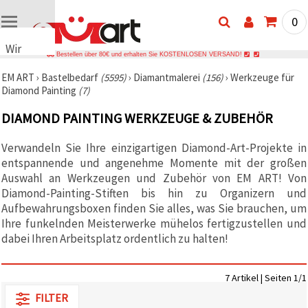
0
Wir
Bestellen über 80€ und erhalten Sie KOSTENLOSEN VERSAND!
verwenden
EM ART
›
Bastelbedarf
(5595)
›
Diamantmalerei
(156)
›
Werkzeuge für
Cookies
Diamond Painting
(7)
🍪 Wir
verwenden
DIAMOND PAINTING WERKZEUGE & ZUBEHÖR
Cookies
und
ähnliche
Verwandeln Sie Ihre einzigartigen Diamond-Art-Projekte in
Technologien,
entspannende und angenehme Momente mit der großen
um das
ordnungsgemäße
Auswahl an Werkzeugen und Zubehör von EM ART! Von
Funktionieren
Diamond-Painting-Stiften bis hin zu Organizern und
der Website
Aufbewahrungsboxen finden Sie alles, was Sie brauchen, um
sicherzustellen,
Ihr
Ihre funkelnden Meisterwerke mühelos fertigzustellen und
Nutzungserlebnis
dabei Ihren Arbeitsplatz ordentlich zu halten!
zu
verbessern
und, mit
Ihrer
7 Artikel | Seiten 1/1
Einwilligung,
den
FILTER
Datenverkehr