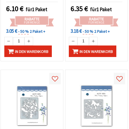
6.10
€
6.35
€
für1 Paket
für1 Paket
RABATTE
RABATTE
FÜR MENGE
FÜR MENGE
3.05 €
3.18 €
- 50 %
2 Paket +
- 50 %
2 Paket +
IN DEN WARENKORB
IN DEN WARENKORB