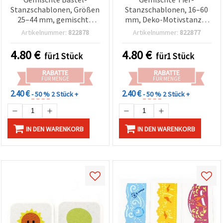
Stanzschablonen, Größen
Stanzschablonen, 16–60
25–44 mm, gemischte
mm, Deko-Motivstanzer
Designs
für Basteln &
Artikelnummer:
822878
Artikelnummer:
822877
Scrapbooking
4.80
€
4.80
€
für1 Stück
für1 Stück
RABATTE
RABATTE
FÜR MENGE
FÜR MENGE
2.40 €
2.40 €
- 50 %
2 Stück +
- 50 %
2 Stück +
IN DEN WARENKORB
IN DEN WARENKORB