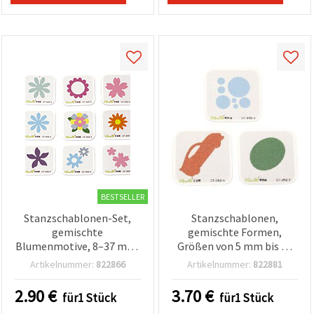
BESTSELLER
Stanzschablonen-Set,
Stanzschablonen,
gemischte
gemischte Formen,
Blumenmotive, 8–37 mm,
Größen von 5 mm bis 52
für Scrapbooking &
mm
Artikelnummer:
822866
Artikelnummer:
822881
Basteln
2.90
€
3.70
€
für1 Stück
für1 Stück