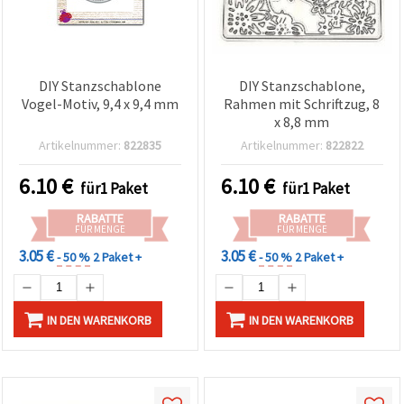
DIY Stanzschablone
DIY Stanzschablone,
Vogel-Motiv, 9,4 x 9,4 mm
Rahmen mit Schriftzug, 8
x 8,8 mm
Artikelnummer:
822835
Artikelnummer:
822822
6.10
€
6.10
€
für1 Paket
für1 Paket
RABATTE
RABATTE
FÜR MENGE
FÜR MENGE
3.05 €
3.05 €
- 50 %
2 Paket +
- 50 %
2 Paket +
IN DEN WARENKORB
IN DEN WARENKORB