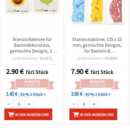
Stanzschablone für
Stanzschablone, 125 x 33
Basteldekoration,
mm, gemischte Designs,
gemischte Designs, 35
für Basteln &
mm
Scrapbooking
Artikelnummer:
822872
Artikelnummer:
822890
2.90
€
7.90
€
für1 Stück
für1 Stück
RABATTE
RABATTE
FÜR MENGE
FÜR MENGE
1.45 €
3.95 €
- 50 %
2 Stück +
- 50 %
2 Stück +
IN DEN WARENKORB
IN DEN WARENKORB