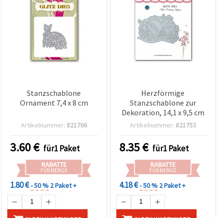
Stanzschablone
Herzförmige
Ornament 7,4 x 8 cm
Stanzschablone zur
Dekoration, 14,1 x 9,5 cm
Artikelnummer:
821766
Artikelnummer:
821753
3.60
€
8.35
€
für1 Paket
für1 Paket
RABATTE
RABATTE
FÜR MENGE
FÜR MENGE
1.80 €
4.18 €
- 50 %
2 Paket +
- 50 %
2 Paket +