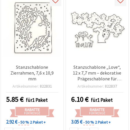
Stanzschablone
Stanzschablone „Love“,
Zierrahmen, 7,6 x 10,9
12 x 7,7 mm – dekorative
mm
Prägeschablone für
Scrapbooking &
Artikelnummer:
822831
Artikelnummer:
822837
Kartenbasteln
5.85
€
6.10
€
für1 Paket
für1 Paket
RABATTE
RABATTE
FÜR MENGE
FÜR MENGE
2.92 €
3.05 €
- 50 %
2 Paket +
- 50 %
2 Paket +