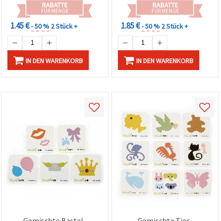
RABATTE
RABATTE
FÜR MENGE
FÜR MENGE
1.45 €
1.85 €
- 50 %
2 Stück +
- 50 %
2 Stück +
IN DEN WARENKORB
IN DEN WARENKORB
Gemischte Bastel-
Gemischte Tier-