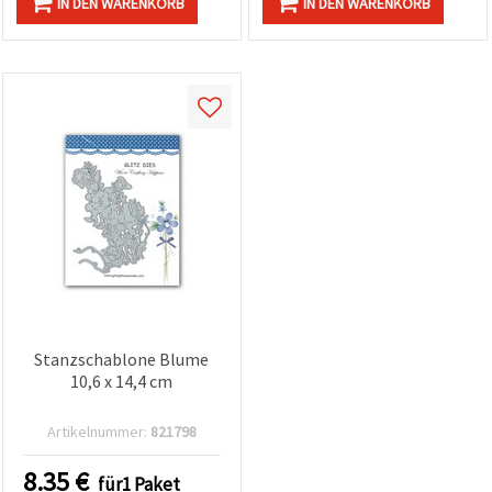
IN DEN WARENKORB
IN DEN WARENKORB
Stanzschablone Blume
10,6 x 14,4 cm
Artikelnummer:
821798
8.35
€
für1 Paket