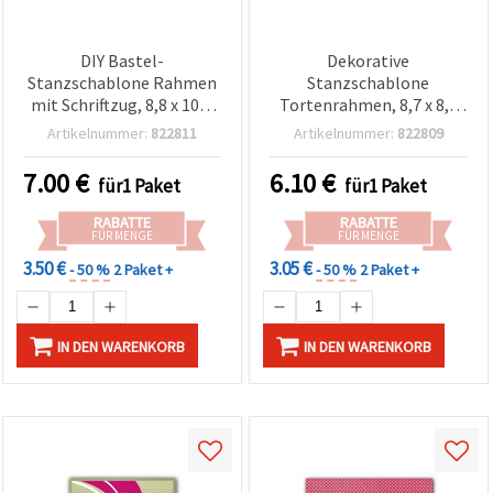
DIY Bastel-
Dekorative
Stanzschablone Rahmen
Stanzschablone
mit Schriftzug, 8,8 x 10,6
Tortenrahmen, 8,7 x 8,7
cm – für Scrapbooking &
cm für Scrapbooking &
Artikelnummer:
822811
Artikelnummer:
822809
Kartenbasteln
Kartenbasteln
7.00
€
6.10
€
für1 Paket
für1 Paket
RABATTE
RABATTE
FÜR MENGE
FÜR MENGE
3.50 €
3.05 €
- 50 %
2 Paket +
- 50 %
2 Paket +
IN DEN WARENKORB
IN DEN WARENKORB