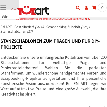
0
Wir
Bestellen über 80€ und erhalten Sie KOSTENLOSEN VERSAND!
verwenden
EM ART
›
Bastelbedarf
(5600)
›
Scrapbooking Zubehör
(726)
›
Cookies
Stanzschablonen
(27)
🍪 Wir
verwenden
STANZSCHABLONEN ZUM PRÄGEN UND FÜR DIY-
Cookies
und
PROJEKTE
ähnliche
Technologien,
Entdecken Sie unsere umfangreiche Kollektion von über 200
um das
ordnungsgemäße
Stanzschablonen für vielfältige Präge- und
Funktionieren
Papierbastelarbeiten! Wählen Sie die perfekten
der Website
sicherzustellen,
Stanzformen, um wunderschöne handgemachte Karten und
Ihr
Scrapbooking-Projekte zu gestalten und Ihre persönliche
Nutzungserlebnis
künstlerische Vision auszudrücken! Bei EM ART legen wir
zu
verbessern
Wert auf attraktive Preise und eine große Auswahl, die Ihre
und, mit
Kreativität inspiriert.
Ihrer
Einwilligung,
den
Datenverkehr