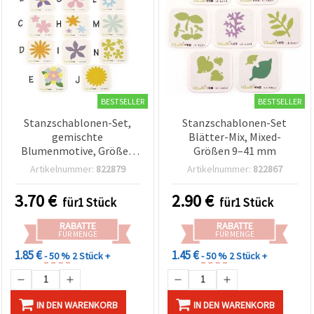
BESTSELLER
BESTSELLER
Stanzschablonen-Set,
Stanzschablonen-Set
gemischte
Blätter-Mix, Mixed-
Blumenmotive, Größen
Größen 9–41 mm
9–43 mm, für Basteln &
Artikelnummer:
822879
Artikelnummer:
822867
Scrapbooking
3.70
€
2.90
€
für1 Stück
für1 Stück
RABATTE
RABATTE
FÜR MENGE
FÜR MENGE
1.85 €
1.45 €
- 50 %
2 Stück +
- 50 %
2 Stück +
IN DEN WARENKORB
IN DEN WARENKORB