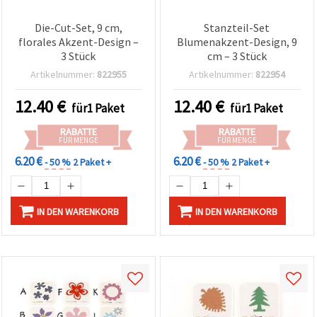
Die-Cut-Set, 9 cm,
Stanzteil-Set
florales Akzent-Design –
Blumenakzent-Design, 9
3 Stück
cm – 3 Stück
Artikelnummer:
822955
Artikelnummer:
822954
12.40
€
12.40
€
für1 Paket
für1 Paket
RABATTE
RABATTE
FÜR MENGE
FÜR MENGE
6.20 €
6.20 €
- 50 %
2 Paket +
- 50 %
2 Paket +
IN DEN WARENKORB
IN DEN WARENKORB