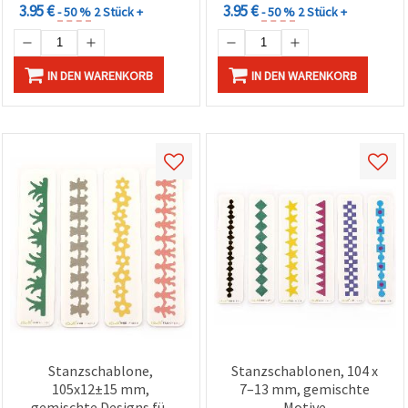
3.95 €
3.95 €
- 50 %
2 Stück +
- 50 %
2 Stück +
IN DEN WARENKORB
IN DEN WARENKORB
Stanzschablone,
Stanzschablonen, 104 x
105x12±15 mm,
7–13 mm, gemischte
gemischte Designs für
Motive