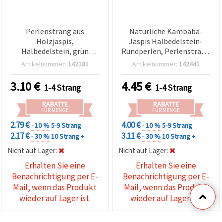
Perlenstrang aus
Natürliche Kambaba-
Holzjaspis,
Jaspis Halbedelstein-
Halbedelstein, grün
Rundperlen, Perlenstrang
gefärbt, 4 mm rund
4 mm (~92 Stk), grün – für
Artikelnummer:
142181
Artikelnummer:
142441
poliert, ca. 90 Stück – für
Schmuckherstellung,
Schmuckherstellung,
Basteln, Fädeln,
3.10
€
4.45
€
1-4 Strang
1-4 Strang
Perlenarbeiten & Basteln
Armbänder & Halsketten
RABATTE
RABATTE
FÜR MENGE
FÜR MENGE
2.79 €
4.00 €
- 10 %
5-9 Strang
- 10 %
5-9 Strang
2.17 €
3.11 €
- 30 %
10 Strang +
- 30 %
10 Strang +
Nicht auf Lager:
Nicht auf Lager:
Erhalten Sie eine
Erhalten Sie eine
Benachrichtigung per E-
Benachrichtigung per E-
Mail, wenn das Produkt
Mail, wenn das Produkt
wieder auf Lager ist.
wieder auf Lager ist.