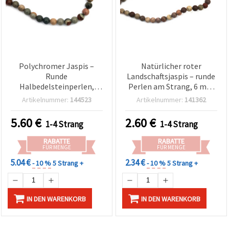
Polychromer Jaspis –
Natürlicher roter
Runde
Landschaftsjaspis – runde
Halbedelsteinperlen,
Perlen am Strang, 6 mm
Extra-Qualität, 8 mm,
Halbedelstein, Erdtöne
Artikelnummer:
144523
Artikelnummer:
141362
Perlenstrang 46 Stück,
Multicolor (Mix), ca. 60
mehrfarbig (bunt
Stück
5.60
€
2.60
€
1-4 Strang
1-4 Strang
gemischt) für
Schmuckherstellung &
RABATTE
RABATTE
Basteln
FÜR MENGE
FÜR MENGE
5.04 €
2.34 €
- 10 %
5 Strang +
- 10 %
5 Strang +
IN DEN WARENKORB
IN DEN WARENKORB