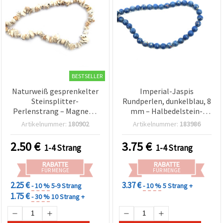
BESTSELLER
Naturweiß gesprenkelter
Imperial-Jaspis
Steinsplitter-
Rundperlen, dunkelblau, 8
Perlenstrang – Magnesit
mm – Halbedelstein-
(Dalmatinerjaspis-
Perlenstrang, ca. 47 Stück
Artikelnummer:
180902
Artikelnummer:
183986
Imitat), 5–7 mm, ca. 80
für DIY-
cm
Schmuckherstellung,
2.50
€
3.75
€
1-4 Strang
1-4 Strang
Armbänder & Halsketten
RABATTE
RABATTE
FÜR MENGE
FÜR MENGE
2.25 €
3.37 €
- 10 %
5-9 Strang
- 10 %
5 Strang +
1.75 €
- 30 %
10 Strang +