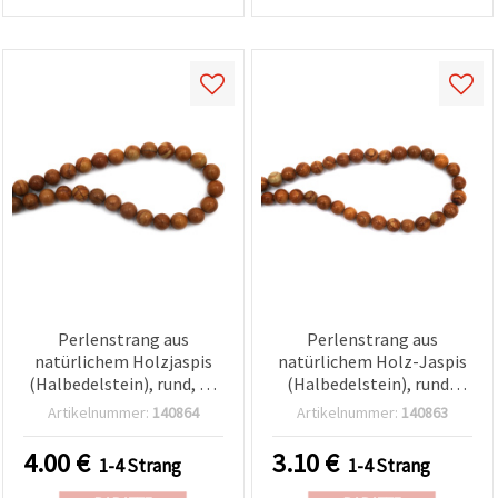
Perlenstrang aus
Perlenstrang aus
natürlichem Holzjaspis
natürlichem Holz-Jaspis
(Halbedelstein), rund, 10
(Halbedelstein), runde
mm, ca. 38 Stk. – für
Perlen, 8 mm, ca. 46
Artikelnummer:
140864
Artikelnummer:
140863
Schmuckherstellung &
Stück, für
Basteln
Schmuckherstellung &
4.00
€
3.10
€
1-4 Strang
1-4 Strang
Bastelbedarf