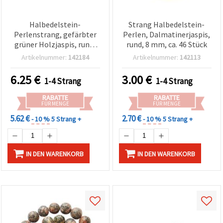
Halbedelstein-
Strang Halbedelstein-
Perlenstrang, gefärbter
Perlen, Dalmatinerjaspis,
grüner Holzjaspis, rund,
rund, 8 mm, ca. 46 Stück
10 mm, ca. 38 Perlen
Artikelnummer:
142184
Artikelnummer:
142113
6.25
€
3.00
€
1-4 Strang
1-4 Strang
RABATTE
RABATTE
FÜR MENGE
FÜR MENGE
5.62 €
2.70 €
- 10 %
5 Strang +
- 10 %
5 Strang +
IN DEN WARENKORB
IN DEN WARENKORB