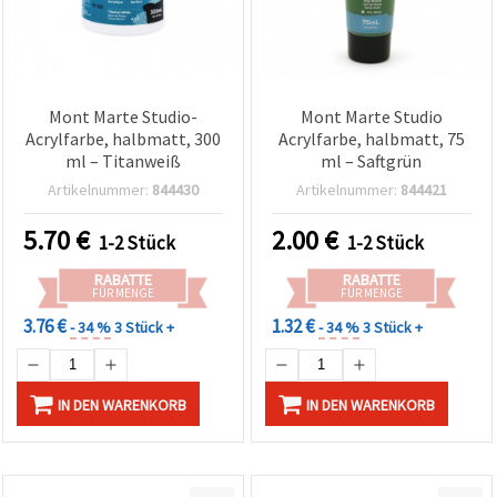
Mont Marte Studio-
Mont Marte Studio
Acrylfarbe, halbmatt, 300
Acrylfarbe, halbmatt, 75
ml – Titanweiß
ml – Saftgrün
Artikelnummer:
844430
Artikelnummer:
844421
5.70
€
2.00
€
1-2 Stück
1-2 Stück
RABATTE
RABATTE
FÜR MENGE
FÜR MENGE
3.76 €
1.32 €
- 34 %
3 Stück +
- 34 %
3 Stück +
IN DEN WARENKORB
IN DEN WARENKORB