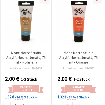
Mont Marte Studio
Mont Marte Studio
Acrylfarbe, halbmatt, 75
Acrylfarbe halbmatt, 75
ml – Rohsiena
ml - Orange
Artikelnummer:
844404
Artikelnummer:
844405
2.00
€
2.00
€
1-2 Stück
1-2 Stück
RABATTE
RABATTE
FÜR MENGE
FÜR MENGE
1.32 €
1.32 €
- 34 %
3 Stück +
- 34 %
3 Stück +