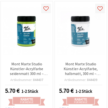
Mont Marte Studio
Mont Marte Studio
Künstler-Acrylfarbe
Künstler-Acrylfarbe,
seidenmatt 300 ml –
halbmatt, 300 ml –
Gelbgrün
Chinesischweiß
Artikelnummer:
844437
Artikelnummer:
844439
5.70
€
5.70
€
1-2 Stück
1-2 Stück
RABATTE
RABATTE
FÜR MENGE
FÜR MENGE