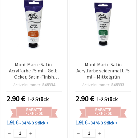
Mont Marte Satin-
Mont Marte Satin
Acrylfarbe 75 ml – Gelb-
Acrylfarbe seidenmatt 75
Ocker, Satin-Finish
ml – Mittelgrün
(seidenmatt)
Artikelnummer:
846334
Artikelnummer:
846333
2.90
€
2.90
€
1-2 Stück
1-2 Stück
RABATTE
RABATTE
FÜR MENGE
FÜR MENGE
1.91 €
1.91 €
- 34 %
3 Stück +
- 34 %
3 Stück +