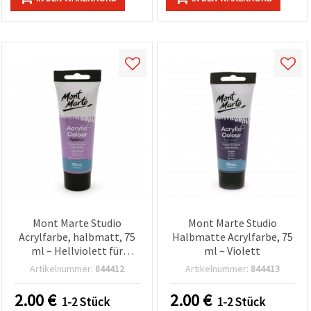
Mont Marte Studio
Mont Marte Studio
Acrylfarbe, halbmatt, 75
Halbmatte Acrylfarbe, 75
ml – Hellviolett für
ml – Violett
Hobby & Basteln
Artikelnummer:
844412
Artikelnummer:
844413
2.00
€
2.00
€
1-2 Stück
1-2 Stück