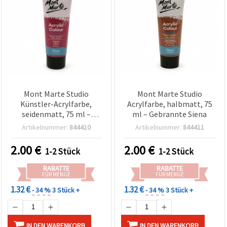
Mont Marte Studio
Mont Marte Studio
Künstler-Acrylfarbe,
Acrylfarbe, halbmatt, 75
seidenmatt, 75 ml –
ml – Gebrannte Siena
Magenta
Artikelnummer:
844410
Artikelnummer:
844411
2.00
€
2.00
€
1-2 Stück
1-2 Stück
RABATTE
RABATTE
FÜR MENGE
FÜR MENGE
1.32 €
1.32 €
- 34 %
3 Stück +
- 34 %
3 Stück +
IN DEN WARENKORB
IN DEN WARENKORB