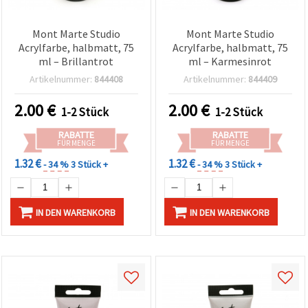
Mont Marte Studio
Mont Marte Studio
Acrylfarbe, halbmatt, 75
Acrylfarbe, halbmatt, 75
ml – Brillantrot
ml – Karmesinrot
Artikelnummer:
844408
Artikelnummer:
844409
2.00
€
2.00
€
1-2 Stück
1-2 Stück
RABATTE
RABATTE
FÜR MENGE
FÜR MENGE
1.32 €
1.32 €
- 34 %
3 Stück +
- 34 %
3 Stück +
IN DEN WARENKORB
IN DEN WARENKORB