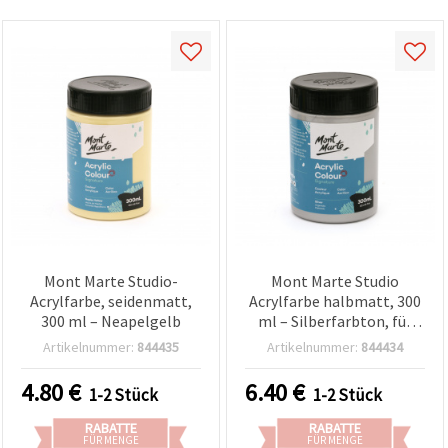
Mont Marte Studio-
Mont Marte Studio
Acrylfarbe, seidenmatt,
Acrylfarbe halbmatt, 300
300 ml – Neapelgelb
ml – Silberfarbton, für
Hobby & Basteln
Artikelnummer:
844435
Artikelnummer:
844434
4.80
€
6.40
€
1-2 Stück
1-2 Stück
RABATTE
RABATTE
FÜR MENGE
FÜR MENGE