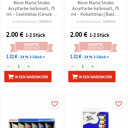
Mont Marte Studio
Mont Marte Studio
Acrylfarbe halbmatt, 75
Acrylfarbe halbmatt, 75
ml – Coelinblau (Cerulean
ml – Kobaltblau | Bastel-
Blue)
& Künstlerbedarf
Artikelnummer:
844414
Artikelnummer:
844416
2.00
€
2.00
€
1-2 Stück
1-2 Stück
RABATTE
RABATTE
FÜR MENGE
FÜR MENGE
1.32 €
1.32 €
- 34 %
3 Stück +
- 34 %
3 Stück +
IN DEN WARENKORB
IN DEN WARENKORB