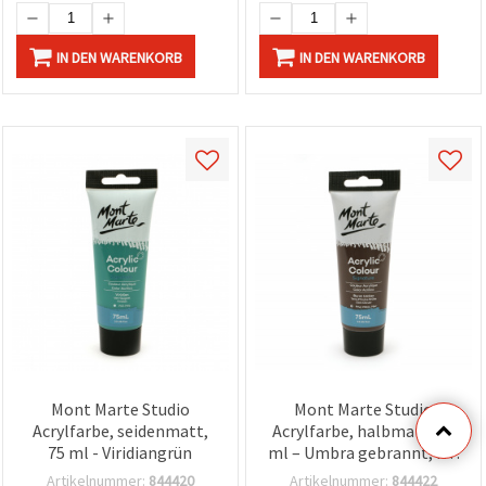
IN DEN WARENKORB
IN DEN WARENKORB
Mont Marte Studio
Mont Marte Studio
Acrylfarbe, seidenmatt,
Acrylfarbe, halbmatt, 75
75 ml - Viridiangrün
ml – Umbra gebrannt, für
Basteln & Hobby
Artikelnummer:
844420
Artikelnummer:
844422