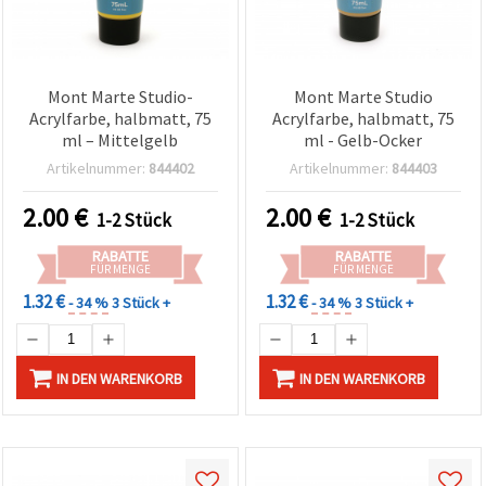
Mont Marte Studio-
Mont Marte Studio
Acrylfarbe, halbmatt, 75
Acrylfarbe, halbmatt, 75
ml – Mittelgelb
ml - Gelb-Ocker
Artikelnummer:
844402
Artikelnummer:
844403
2.00
€
2.00
€
1-2 Stück
1-2 Stück
RABATTE
RABATTE
FÜR MENGE
FÜR MENGE
1.32 €
1.32 €
- 34 %
3 Stück +
- 34 %
3 Stück +
IN DEN WARENKORB
IN DEN WARENKORB