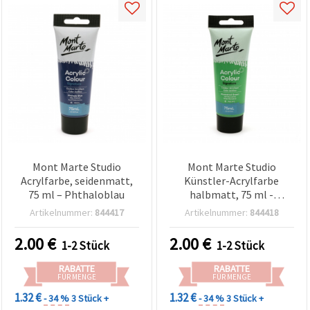
Mont Marte Studio
Mont Marte Studio
Acrylfarbe, seidenmatt,
Künstler-Acrylfarbe
75 ml – Phthaloblau
halbmatt, 75 ml -
Monastral-Grün
Artikelnummer:
844417
Artikelnummer:
844418
2.00
€
2.00
€
1-2 Stück
1-2 Stück
RABATTE
RABATTE
FÜR MENGE
FÜR MENGE
1.32 €
1.32 €
- 34 %
3 Stück +
- 34 %
3 Stück +