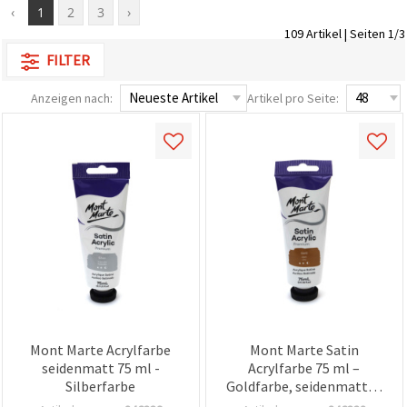
‹
1
2
3
›
zu
analysieren
109 Artikel | Seiten 1/3
sowie
relevantere
FILTER
Inhalte und
Werbung
Anzeigen nach:
Artikel pro Seite:
anzuzeigen,
auch mit
Unterstützung
unserer
Partner für
Analyse
und
Marketing.
Sie können
alle
Cookies
akzeptieren,
ablehnen
oder Ihre
Auswahl in
den
Einstellungen
Mont Marte Acrylfarbe
Mont Marte Satin
individuell
seidenmatt 75 ml -
Acrylfarbe 75 ml –
festlegen.
Ihre
Silberfarbe
Goldfarbe, seidenmattes
Einwilligung
Finish