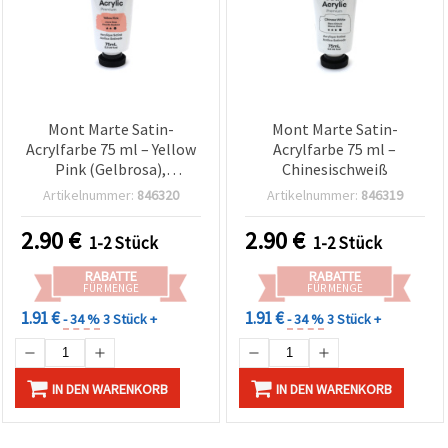
Mont Marte Satin-
Mont Marte Satin-
Acrylfarbe 75 ml – Yellow
Acrylfarbe 75 ml –
Pink (Gelbrosa),
Chinesischweiß
seidenmatt für Basteln &
Artikelnummer:
846320
Artikelnummer:
846319
Hobby
2.90
€
2.90
€
1-2 Stück
1-2 Stück
RABATTE
RABATTE
FÜR MENGE
FÜR MENGE
1.91 €
1.91 €
- 34 %
3 Stück +
- 34 %
3 Stück +
IN DEN WARENKORB
IN DEN WARENKORB