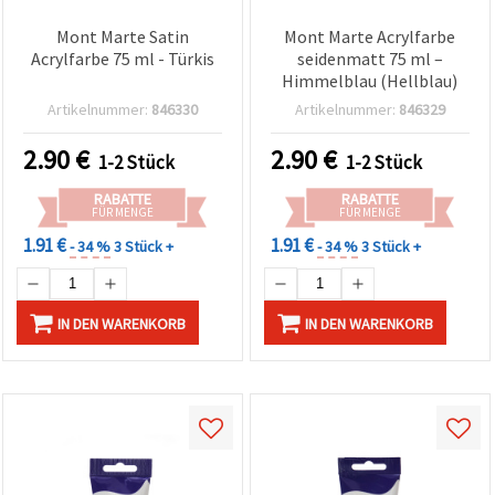
Mont Marte Satin
Mont Marte Acrylfarbe
Acrylfarbe 75 ml - Türkis
seidenmatt 75 ml –
Himmelblau (Hellblau)
Artikelnummer:
846330
Artikelnummer:
846329
2.90
€
2.90
€
1-2 Stück
1-2 Stück
RABATTE
RABATTE
FÜR MENGE
FÜR MENGE
1.91 €
1.91 €
- 34 %
3 Stück +
- 34 %
3 Stück +
IN DEN WARENKORB
IN DEN WARENKORB