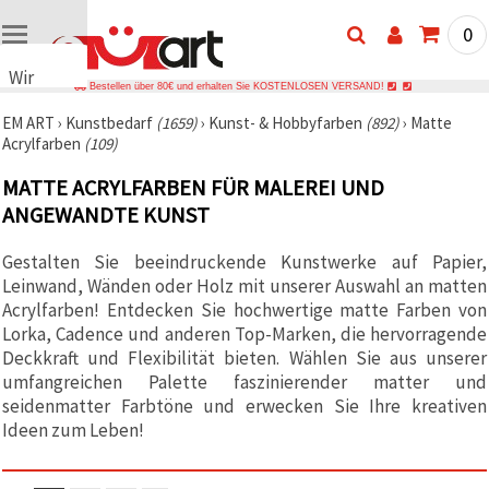
0
Wir
Bestellen über 80€ und erhalten Sie KOSTENLOSEN VERSAND!
verwenden
EM ART
›
Kunstbedarf
(1659)
›
Kunst- & Hobbyfarben
(892)
›
Matte
Cookies
Acrylfarben
(109)
🍪 Wir
verwenden
MATTE ACRYLFARBEN FÜR MALEREI UND
Cookies
und
ANGEWANDTE KUNST
ähnliche
Technologien,
Gestalten Sie beeindruckende Kunstwerke auf Papier,
um das
ordnungsgemäße
Leinwand, Wänden oder Holz mit unserer Auswahl an matten
Funktionieren
Acrylfarben! Entdecken Sie hochwertige matte Farben von
der Website
sicherzustellen,
Lorka, Cadence und anderen Top-Marken, die hervorragende
Ihr
Deckkraft und Flexibilität bieten. Wählen Sie aus unserer
Nutzungserlebnis
umfangreichen Palette faszinierender matter und
zu
verbessern
seidenmatter Farbtöne und erwecken Sie Ihre kreativen
und, mit
Ideen zum Leben!
Ihrer
Einwilligung,
den
Datenverkehr