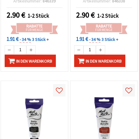
Artikelnummer:
846339
Artikelnummer:
846338
können Sie
jederzeit
ändern
2.90
€
2.90
€
1-2 Stück
1-2 Stück
oder
widerrufen.
RABATTE
RABATTE
Impressum
FÜR MENGE
FÜR MENGE
Datenschutzerklärung
Cookie-
1.91 €
1.91 €
- 34 %
3 Stück +
- 34 %
3 Stück +
Richtlinie
Alle
IN DEN WARENKORB
IN DEN WARENKORB
akzeptieren
Cookie-
Einstellungen