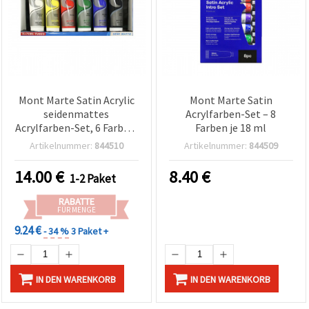
Mont Marte Satin Acrylic
Mont Marte Satin
seidenmattes
Acrylfarben-Set – 8
Acrylfarben-Set, 6 Farben,
Farben je 18 ml
je 75 ml
Artikelnummer:
844510
Artikelnummer:
844509
14.00
€
8.40
€
1-2 Paket
RABATTE
FÜR MENGE
9.24 €
- 34 %
3 Paket +
IN DEN WARENKORB
IN DEN WARENKORB