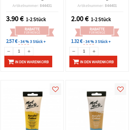
Artikelnummer:
844431
Artikelnummer:
844401
3.90
€
2.00
€
1-2 Stück
1-2 Stück
RABATTE
RABATTE
FÜR MENGE
FÜR MENGE
2.57 €
1.32 €
- 34 %
3 Stück +
- 34 %
3 Stück +
IN DEN WARENKORB
IN DEN WARENKORB