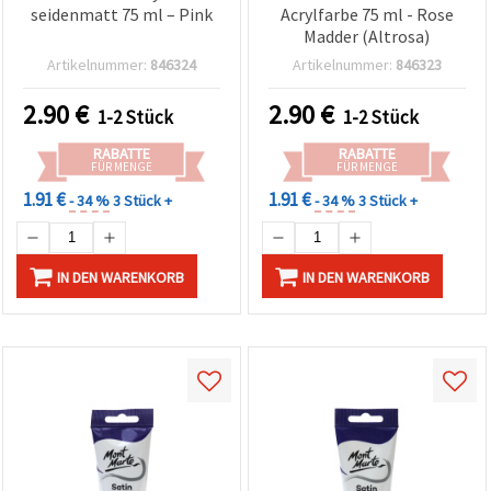
seidenmatt 75 ml – Pink
Acrylfarbe 75 ml - Rose
Madder (Altrosa)
Artikelnummer:
846324
Artikelnummer:
846323
2.90
€
2.90
€
1-2 Stück
1-2 Stück
RABATTE
RABATTE
FÜR MENGE
FÜR MENGE
1.91 €
1.91 €
- 34 %
3 Stück +
- 34 %
3 Stück +
IN DEN WARENKORB
IN DEN WARENKORB