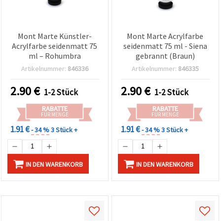
Mont Marte Künstler-
Mont Marte Acrylfarbe
Acrylfarbe seidenmatt 75
seidenmatt 75 ml - Siena
ml – Rohumbra
gebrannt (Braun)
Artikelnummer:
846336
Artikelnummer:
846335
2.90
€
2.90
€
1-2 Stück
1-2 Stück
RABATTE
RABATTE
FÜR MENGE
FÜR MENGE
1.91 €
1.91 €
- 34 %
3 Stück +
- 34 %
3 Stück +
IN DEN WARENKORB
IN DEN WARENKORB