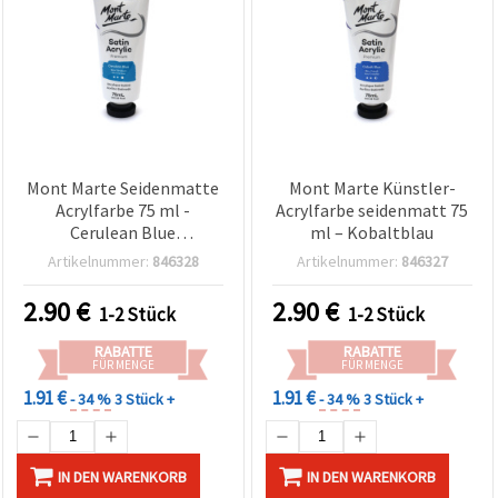
Mont Marte Seidenmatte
Mont Marte Künstler-
Acrylfarbe 75 ml -
Acrylfarbe seidenmatt 75
Cerulean Blue
ml – Kobaltblau
(Coelinblau)
Artikelnummer:
846328
Artikelnummer:
846327
2.90
€
2.90
€
1-2 Stück
1-2 Stück
RABATTE
RABATTE
FÜR MENGE
FÜR MENGE
1.91 €
1.91 €
- 34 %
3 Stück +
- 34 %
3 Stück +
IN DEN WARENKORB
IN DEN WARENKORB