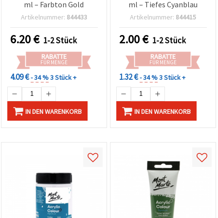
ml – Farbton Gold
ml – Tiefes Cyanblau
Artikelnummer:
844433
Artikelnummer:
844415
6.20
€
2.00
€
1-2 Stück
1-2 Stück
RABATTE
RABATTE
FÜR MENGE
FÜR MENGE
4.09 €
1.32 €
- 34 %
3 Stück +
- 34 %
3 Stück +
IN DEN WARENKORB
IN DEN WARENKORB