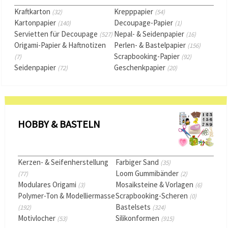
Kraftkarton
Krepppapier
(32)
(54)
Kartonpapier
Decoupage-Papier
(140)
(1)
Servietten für Decoupage
Nepal- & Seidenpapier
(527)
(16)
Origami-Papier & Haftnotizen
Perlen- & Bastelpapier
(156)
Scrapbooking-Papier
(7)
(92)
Seidenpapier
Geschenkpapier
(72)
(20)
HOBBY & BASTELN
Kerzen- & Seifenherstellung
Farbiger Sand
(35)
Loom Gummibänder
(77)
(2)
Modulares Origami
Mosaiksteine & Vorlagen
(3)
(6)
Polymer-Ton & Modelliermasse
Scrapbooking-Scheren
(0)
Bastelsets
(192)
(324)
Motivlocher
Silikonformen
(53)
(915)