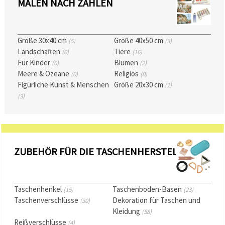
MALEN NACH ZAHLEN
Größe 30x40 cm
Größe 40x50 cm
(5)
(3)
Landschaften
Tiere
(0)
(16)
Für Kinder
Blumen
(0)
(2)
Meere & Ozeane
Religiös
(0)
(0)
Figürliche Kunst & Menschen
Größe 20x30 cm
(1)
(3)
ZUBEHÖR FÜR DIE TASCHENHERSTELLUNG
Taschenhenkel
Taschenboden-Basen
(15)
(23)
Taschenverschlüsse
Dekoration für Taschen und
(30)
Kleidung
(58)
Reißverschlüsse
(4)