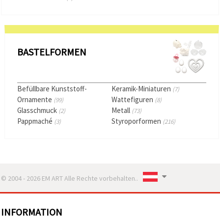
BASTELFORMEN
Befüllbare Kunststoff-
Keramik-Miniaturen
(7)
Ornamente
Wattefiguren
(99)
(8)
Glasschmuck
Metall
(2)
(73)
Pappmaché
Styroporformen
(3)
(216)
© 2004 - 2026 EM ART Alle Rechte vorbehalten..
INFORMATION