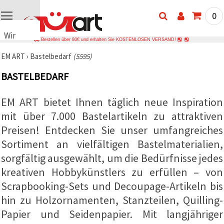
0
Wir
Bestellen über 80€ und erhalten Sie KOSTENLOSEN VERSAND!
verwenden
EM ART
›
Bastelbedarf
(5595)
Cookies
🍪 Wir
BASTELBEDARF
verwenden
Cookies
und
EM ART bietet Ihnen täglich neue Inspiration
ähnliche
Technologien,
mit über 7.000 Bastelartikeln zu attraktiven
um das
Preisen! Entdecken Sie unser umfangreiches
ordnungsgemäße
Funktionieren
Sortiment an vielfältigen Bastelmaterialien,
der Website
sicherzustellen,
sorgfältig ausgewählt, um die Bedürfnisse jedes
Ihr
Nutzungserlebnis
kreativen Hobbykünstlers zu erfüllen – von
zu
Scrapbooking-Sets und Decoupage-Artikeln bis
verbessern
und, mit
hin zu Holzornamenten, Stanzteilen, Quilling-
Ihrer
Einwilligung,
Papier und Seidenpapier. Mit langjähriger
den
Datenverkehr