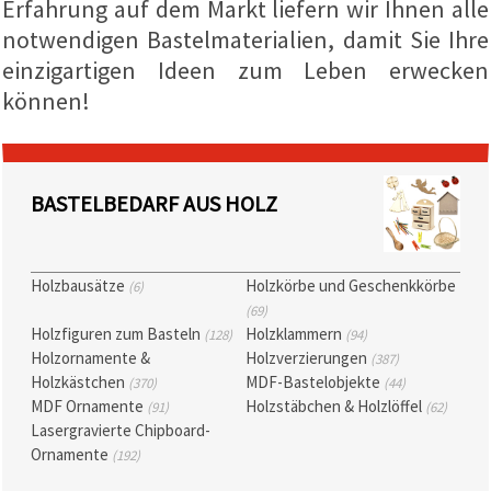
Erfahrung auf dem Markt liefern wir Ihnen alle
zu
notwendigen Bastelmaterialien, damit Sie Ihre
analysieren
sowie
einzigartigen Ideen zum Leben erwecken
relevantere
Inhalte und
können!
Werbung
anzuzeigen,
auch mit
Unterstützung
unserer
Partner für
BASTELBEDARF AUS HOLZ
Analyse
und
Marketing.
Sie können
Holzbausätze
Holzkörbe und Geschenkkörbe
(6)
alle
Cookies
(69)
akzeptieren,
Holzfiguren zum Basteln
Holzklammern
(128)
(94)
ablehnen
Holzornamente &
Holzverzierungen
oder Ihre
(387)
Auswahl in
Holzkästchen
MDF-Bastelobjekte
(370)
(44)
den
MDF Ornamente
Holzstäbchen & Holzlöffel
(91)
(62)
Einstellungen
individuell
Lasergravierte Chipboard-
festlegen.
Ornamente
(192)
Ihre
Einwilligung