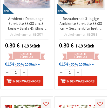
NEU
NEU
Ambiente Decoupage-
Bezaubernde 3-lagige
Serviette 33x33 cm, 3-
Ambiente Serviette 33x33
lagig – Santa-Drillinge
cm – Geschenk für Igel, 1
Design, ideal für Basteln,
Stück – Perfekt für süße &
Artikelnummer:
810574
Artikelnummer:
810588
Weihnachtsdeko &
kreative Decoupage-,
kreatives
Bastel- und
0.30
€
0.30
€
1-19 Stück
1-19 Stück
Geschenkpapier-
Serviettentechnik-
Wrapping
Projekte
RABATTE
RABATTE
FÜR MENGE
FÜR MENGE
0.15 €
0.15 €
- 50 %
20 Stück +
- 50 %
20 Stück +
IN DEN WARENKORB
IN DEN WARENKORB