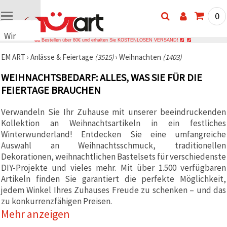
0
Wir
Bestellen über 80€ und erhalten Sie KOSTENLOSEN VERSAND!
verwenden
EM ART
›
Anlässe & Feiertage
(3515)
›
Weihnachten
(1403)
Cookies
🍪 Wir
WEIHNACHTSBEDARF: ALLES, WAS SIE FÜR DIE
verwenden
FEIERTAGE BRAUCHEN
Cookies
und
ähnliche
Verwandeln Sie Ihr Zuhause mit unserer beeindruckenden
Technologien,
um das
Kollektion an Weihnachtsartikeln in ein festliches
ordnungsgemäße
Winterwunderland! Entdecken Sie eine umfangreiche
Funktionieren
Auswahl an Weihnachtsschmuck, traditionellen
der Website
sicherzustellen,
Dekorationen, weihnachtlichen Bastelsets für verschiedenste
Ihr
DIY-Projekte und vieles mehr. Mit über 1.500 verfügbaren
Nutzungserlebnis
Artikeln finden Sie garantiert die perfekte Möglichkeit,
zu
verbessern
jedem Winkel Ihres Zuhauses Freude zu schenken – und das
und, mit
zu konkurrenzfähigen Preisen.
Ihrer
Einwilligung,
Mehr anzeigen
den
Datenverkehr