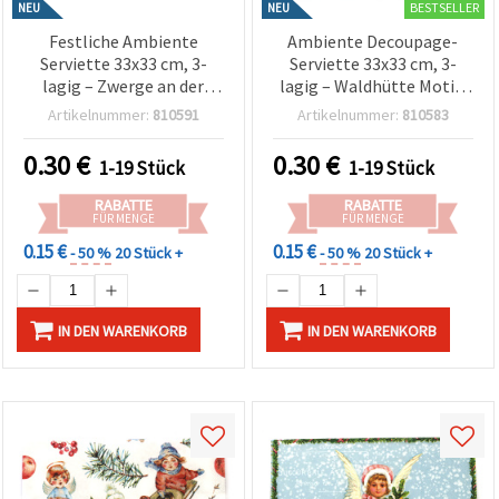
BESTSELLER
NEU
NEU
Festliche Ambiente
Ambiente Decoupage-
Serviette 33x33 cm, 3-
Serviette 33x33 cm, 3-
lagig – Zwerge an der
lagig – Waldhütte Motiv,
Lichterkette Weiß, 1
perfekt für Winter-
Artikelnummer:
810591
Artikelnummer:
810583
Stück – ideal für
Bastelideen, rustikale
Weihnachten & kreative
Deko & DIY-Handmade-
0.30
€
0.30
€
1-19 Stück
1-19 Stück
Decoupage- und
Geschenke
Bastelprojekte
RABATTE
RABATTE
FÜR MENGE
FÜR MENGE
0.15 €
0.15 €
- 50 %
20 Stück +
- 50 %
20 Stück +
IN DEN WARENKORB
IN DEN WARENKORB