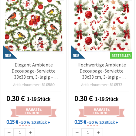
BESTSELLER
NEU
NEU
Elegant Ambiente
Hochwertige Ambiente
Decoupage-Serviette
Decoupage-Serviette
33x33 cm, 3-lagig –
33x33 cm, 3-lagig –
Kiefernzweige & Ringe
Weihnachts-Elemente
Artikelnummer:
810580
Artikelnummer:
810573
Design, ideal für Winter-
Design, ideal für Basteln,
Basteln, festliche Deko &
DIY Deko, Scrapbooking &
0.30
€
0.30
€
1-19 Stück
1-19 Stück
DIY-Kreativprojekte
Geschenkverpackung
RABATTE
RABATTE
FÜR MENGE
FÜR MENGE
0.15 €
0.15 €
- 50 %
20 Stück +
- 50 %
20 Stück +