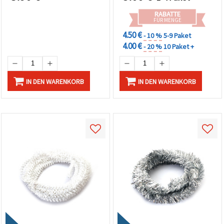
Dekorationen
RABATTE
FÜR MENGE
4.50 €
- 10 %
5-9 Paket
4.00 €
- 20 %
10 Paket +
IN DEN WARENKORB
IN DEN WARENKORB