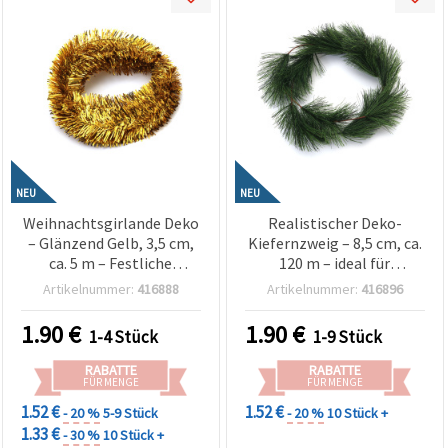
NEU
NEU
Weihnachtsgirlande Deko
Realistischer Deko-
– Glänzend Gelb, 3,5 cm,
Kiefernzweig – 8,5 cm, ca.
ca. 5 m – Festliche
120 m – ideal für
Lametta-Girlande für
Weihnachtsgirlanden,
Artikelnummer:
416888
Artikelnummer:
416896
Basteln,
festliche Gestecke &
Weihnachtsbaum- &
kreative
1.90
€
1.90
€
1-4 Stück
1-9 Stück
Wohnraumdekoration
Basteldekorationen
RABATTE
RABATTE
FÜR MENGE
FÜR MENGE
1.52 €
1.52 €
- 20 %
5-9 Stück
- 20 %
10 Stück +
1.33 €
- 30 %
10 Stück +