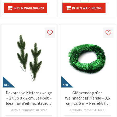
IN DEN WARENKORB
IN DEN WARENKORB
NEU
NEU
Dekorative Kiefernzweige
Glänzende grüne
– 27,5 x 8 x 2 cm, 3er-Set –
Weihnachtsgirlande – 3,5
Ideal für Weihnachtsdeko,
cm, ca. 5 m – Perfekt für
Basteln & festliche
festliche Weihnachtsdeko
Artikelnummer:
416897
Artikelnummer:
416890
Gestecke
& Christbaumschmuck