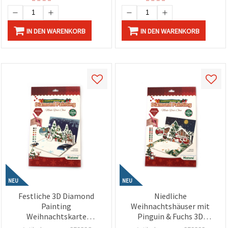
IN DEN WARENKORB
IN DEN WARENKORB
NEU
NEU
Festliche 3D Diamond
Niedliche
Painting
Weihnachtshäuser mit
Weihnachtskarte
Pinguin & Fuchs 3D
„Weihnachtsmann &
Diamond Painting