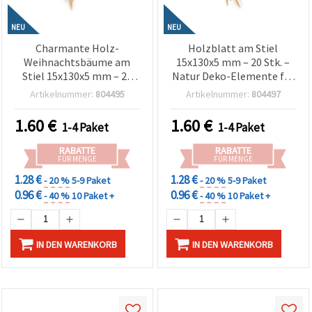
NEU
NEU
Charmante Holz-
Holzblatt am Stiel
Weihnachtsbäume am
15x130x5 mm – 20 Stk. –
Stiel 15x130x5 mm – 20
Natur Deko-Elemente für
Stk. – Natürliche Deko für
Basteln, Floristik &
Artikelnummer:
804495
Artikelnummer:
804497
Basteln, DIY und
Saisondeko
weihnachtliche Gestecke
1.60
€
1.60
€
1-4 Paket
1-4 Paket
RABATTE
RABATTE
FÜR MENGE
FÜR MENGE
1.28 €
1.28 €
- 20 %
5-9 Paket
- 20 %
5-9 Paket
0.96 €
0.96 €
- 40 %
10 Paket +
- 40 %
10 Paket +
IN DEN WARENKORB
IN DEN WARENKORB