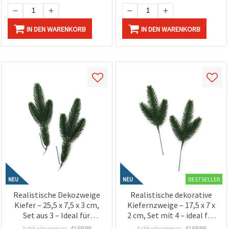
IN DEN WARENKORB
IN DEN WARENKORB
BESTSELLER
NEU
NEU
Realistische Dekozweige
Realistische dekorative
Kiefer – 25,5 x 7,5 x 3 cm,
Kiefernzweige – 17,5 x 7 x
Set aus 3 – Ideal für
2 cm, Set mit 4 – ideal für
Weihnachtsdeko, Basteln
festliche Gestecke &
Artikelnummer:
416898
Artikelnummer:
416899