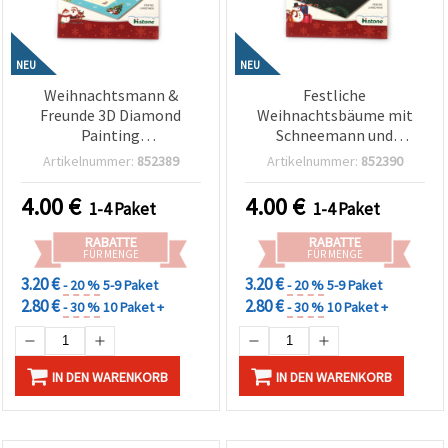
NEU
NEU
Weihnachtsmann &
Festliche
Freunde 3D Diamond
Weihnachtsbäume mit
Painting
Schneemann und
Weihnachtskarte 13x18
Geschenken – 3D
Artikelnummer:
852389
Artikelnummer:
852390
cm – Perfekt für
Diamond Painting
Weihnachtsgrüße &
Weihnachtskarte 13x18
4.00
€
4.00
€
1-4 Paket
1-4 Paket
festliche Geschenkideen
cm, Bastelset für
LHKBC14655
Weihnachtsgrüße &
RABATTE
RABATTE
kreative Geschenke
FÜR MENGE
FÜR MENGE
LHKBC14648
3.20 €
3.20 €
- 20 %
5-9 Paket
- 20 %
5-9 Paket
2.80 €
2.80 €
- 30 %
10 Paket +
- 30 %
10 Paket +
IN DEN WARENKORB
IN DEN WARENKORB