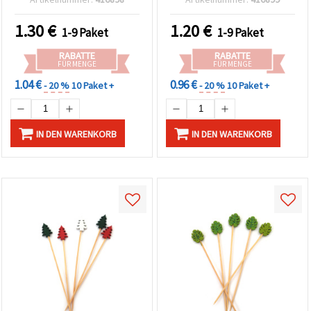
& festliche Gestecke
Weihnachtsdeko
Bastelbedarf
1.30
€
1.20
€
1-9 Paket
1-9 Paket
RABATTE
RABATTE
FÜR MENGE
FÜR MENGE
1.04 €
0.96 €
- 20 %
10 Paket +
- 20 %
10 Paket +
IN DEN WARENKORB
IN DEN WARENKORB