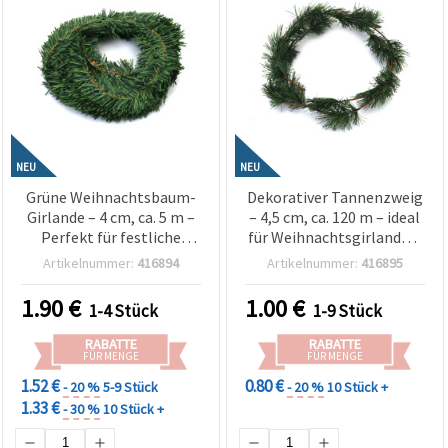
NEU
NEU
Grüne Weihnachtsbaum-
Dekorativer Tannenzweig
Girlande – 4 cm, ca. 5 m –
– 4,5 cm, ca. 120 m – ideal
Perfekt für festliche
für Weihnachtsgirlanden,
Deko, Bastelarbeiten &
festliche Deko &
Artikelnummer:
416894
Artikelnummer:
416895
elegante
Bastelbedarf für DIY-
Weihnachtsarrangements
Projekte
1.90
€
1.00
€
1-4 Stück
1-9 Stück
RABATTE
RABATTE
FÜR MENGE
FÜR MENGE
1.52 €
0.80 €
- 20 %
5-9 Stück
- 20 %
10 Stück +
1.33 €
- 30 %
10 Stück +