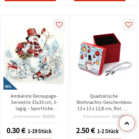
NEU
Ambiente Decoupage-
Quadratische
Serviette 33x33 cm, 3-
Weihnachts-Geschenkbox
lagig – Sportliche
13 x 13 x 12,8 cm, Rot mit
Schneemänner, ideal für
Schneemann-Motiv
Artikelnummer:
810581
Artikelnummer:
315259
Basteln, Kinderprojekte &
Weihnachtsdeko
0.30
€
2.50
€
1-19 Stück
1-2 Stück