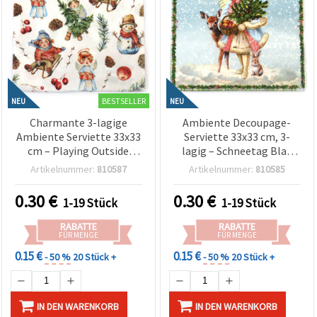
BESTSELLER
NEU
NEU
Charmante 3-lagige
Ambiente Decoupage-
Ambiente Serviette 33x33
Serviette 33x33 cm, 3-
cm – Playing Outside
lagig – Schneetag Blau
Weiß, 1 Stück – Ideal für
Design, ideal für
Artikelnummer:
810587
Artikelnummer:
810585
kreative Decoupage- &
Winterbasteln,
Serviettentechnik
Weihnachtsdeko & DIY-
0.30
€
0.30
€
1-19 Stück
1-19 Stück
Bastelprojekte
Handarbeiten
RABATTE
RABATTE
FÜR MENGE
FÜR MENGE
0.15 €
0.15 €
- 50 %
20 Stück +
- 50 %
20 Stück +
IN DEN WARENKORB
IN DEN WARENKORB