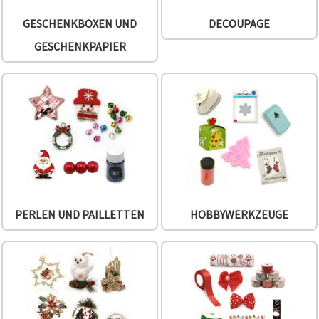
können Sie
jederzeit
GESCHENKBOXEN UND
DECOUPAGE
ändern
oder
GESCHENKPAPIER
widerrufen.
Impressum
Datenschutzerklärung
Cookie-
Richtlinie
Alle
akzeptieren
Cookie-
Einstellungen
PERLEN UND PAILLETTEN
HOBBYWERKZEUGE