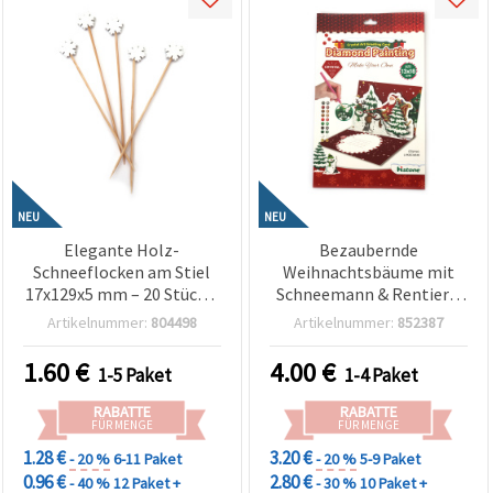
NEU
NEU
Elegante Holz-
Bezaubernde
Schneeflocken am Stiel
Weihnachtsbäume mit
17x129x5 mm – 20 Stück –
Schneemann & Rentier –
Natur Deko zum Basteln
3D Diamond Painting
Artikelnummer:
804498
Artikelnummer:
852387
für Weihnachten, DIY-
Weihnachtskarte 13x18
Projekte & Winter-
cm, DIY Bastelset für
1.60
€
4.00
€
1-5 Paket
1-4 Paket
Arrangements
Weihnachtsgrüße &
festliche Geschenke
RABATTE
RABATTE
LHKBC14656
FÜR MENGE
FÜR MENGE
1.28 €
3.20 €
- 20 %
6-11 Paket
- 20 %
5-9 Paket
0.96 €
2.80 €
- 40 %
12 Paket +
- 30 %
10 Paket +