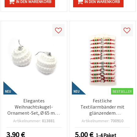
IN DEN WARENKORB
IN DEN WARENKORB
BESTSELLER
NEU
NEU
Elegantes
Festliche
Weihnachtskugel-
Textilarmbänder mit
Ornament-Set, Ø 65 mm,
glänzendem
Weiß, 6 Stück – ideal für
Weihnachtsanhänger in
Artikelnummer:
813881
Artikelnummer:
700910
Weihnachtsbaum-Deko,
Silber- und Goldoptik –
Basteln & saisonale
Mix-Set, 12 Stück
3.90
€
5.00
€
1-4 Paket