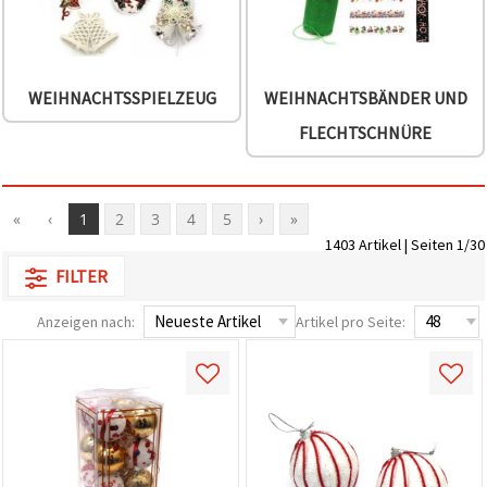
WEIHNACHTSSPIELZEUG
WEIHNACHTSBÄNDER UND
FLECHTSCHNÜRE
«
‹
1
2
3
4
5
›
»
1403 Artikel | Seiten 1/30
FILTER
Anzeigen nach:
Artikel pro Seite: