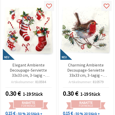
NEU
NEU
Elegant Ambiente
Charming Ambiente
Decoupage-Serviette
Decoupage-Serviette
33x33 cm, 3-lagig –
33x33 cm, 3-lagig –
Weihnachtsstrümpfe
Winter-Rotkehlchen-
Artikelnummer:
810584
Artikelnummer:
810579
Weiß Design, ideal für
Motiv, ideal für saisonale
festliche Deko,
Bastelarbeiten,
0.30
€
0.30
€
1-19 Stück
1-19 Stück
Weihnachtsbasteln & DIY-
Weihnachtsdeko & DIY-
Geschenke
Geschenke
RABATTE
RABATTE
FÜR MENGE
FÜR MENGE
0.15 €
0.15 €
- 50 %
20 Stück +
- 50 %
20 Stück +