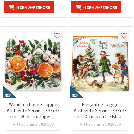
IN DEN WARENKORB
IN DEN WARENKORB
NEU
NEU
Wunderschöne 3-lagige
Elegante 3-lagige
Ambiente Serviette 33x33
Ambiente Serviette 33x33
cm – Winterorangen, 1
cm – X-mas on Ice Blau, 1
Stück – Ideal für warme,
Stück – Perfekt für
Artikelnummer:
810593
Artikelnummer:
810586
festliche Decoupage- &
festliche Decoupage- &