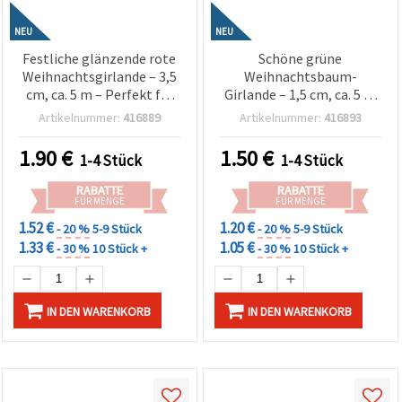
NEU
NEU
Festliche glänzende rote
Schöne grüne
Weihnachtsgirlande – 3,5
Weihnachtsbaum-
cm, ca. 5 m – Perfekt für
Girlande – 1,5 cm, ca. 5 m
fröhliche
– Perfekt für festliche
Artikelnummer:
416889
Artikelnummer:
416893
Weihnachtsdeko &
Weihnachtsdeko, Basteln
Christbaumschmuck
& Christbaum-Schmuck
1.90
€
1.50
€
1-4 Stück
1-4 Stück
Bastelbedarf
RABATTE
RABATTE
FÜR MENGE
FÜR MENGE
1.52 €
1.20 €
- 20 %
5-9 Stück
- 20 %
5-9 Stück
1.33 €
1.05 €
- 30 %
10 Stück +
- 30 %
10 Stück +
IN DEN WARENKORB
IN DEN WARENKORB