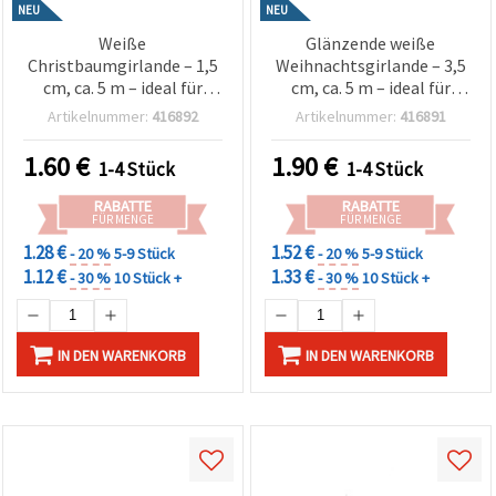
NEU
NEU
Weiße
Glänzende weiße
Christbaumgirlande – 1,5
Weihnachtsgirlande – 3,5
cm, ca. 5 m – ideal für
cm, ca. 5 m – ideal für
festliche Wohndeko &
festliche Deko, Basteln &
Artikelnummer:
416892
Artikelnummer:
416891
winterliche
elegante
Adventsgestecke
Adventsgestecke
1.60
€
1.90
€
1-4 Stück
1-4 Stück
Bastelbedarf
RABATTE
RABATTE
FÜR MENGE
FÜR MENGE
1.28 €
1.52 €
- 20 %
5-9 Stück
- 20 %
5-9 Stück
1.12 €
1.33 €
- 30 %
10 Stück +
- 30 %
10 Stück +
IN DEN WARENKORB
IN DEN WARENKORB