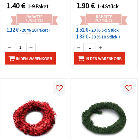
Bastelbedarf
1.40
€
1.90
€
1-9 Paket
1-4 Stück
RABATTE
RABATTE
FÜR MENGE
FÜR MENGE
1.12 €
1.52 €
- 20 %
10 Paket +
- 20 %
5-9 Stück
1.33 €
- 30 %
10 Stück +
IN DEN WARENKORB
IN DEN WARENKORB