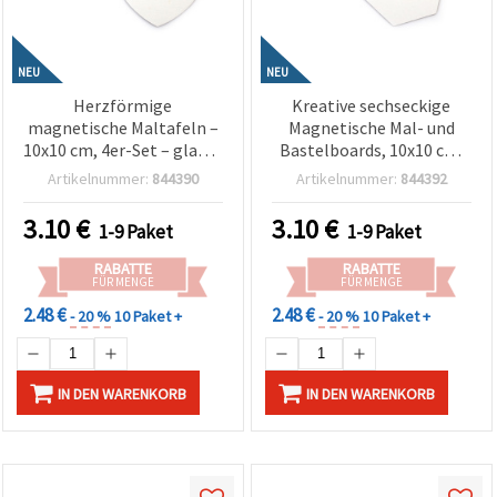
NEU
NEU
Herzförmige
Kreative sechseckige
magnetische Maltafeln –
Magnetische Mal- und
10x10 cm, 4er-Set – glatte
Bastelboards, 10x10 cm,
Oberfläche zum Malen &
Set von 4 – Glatte
Artikelnummer:
844390
Artikelnummer:
844392
Dekorieren, ideal für
kaschierte Oberfläche
Kinderbasteln, DIY-
zum Bemalen &
3.10
€
3.10
€
1-9 Paket
1-9 Paket
Geschenke & Wohndeko
Dekorieren, ideal für
Kinderbasteln und DIY-
RABATTE
RABATTE
Wohndeko
FÜR MENGE
FÜR MENGE
2.48 €
2.48 €
- 20 %
10 Paket +
- 20 %
10 Paket +
IN DEN WARENKORB
IN DEN WARENKORB