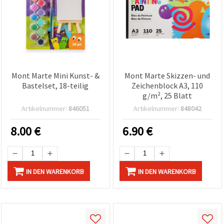
Mont Marte Mini Kunst- &
Mont Marte Skizzen- und
Bastelset, 18-teilig
Zeichenblock A3, 110
g/m², 25 Blatt
Artikelnummer:
846051
Artikelnummer:
848042
8.00
€
6.90
€
IN DEN WARENKORB
IN DEN WARENKORB