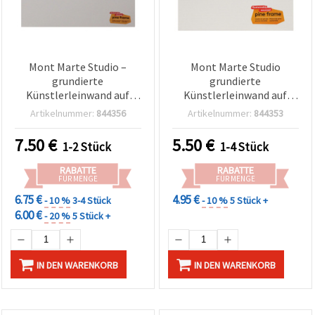
Mont Marte Studio –
Mont Marte Studio
grundierte
grundierte
Künstlerleinwand auf
Künstlerleinwand auf
Kiefer-Keilrahmen, Profi-
Kiefer-Keilrahmen, Pro-
Artikelnummer:
844356
Artikelnummer:
844353
Serie D.T., 30,5 x 30,5 cm
Serie, D.T., 20,3 x 20,3 cm
7.50
€
5.50
€
1-2 Stück
1-4 Stück
RABATTE
RABATTE
FÜR MENGE
FÜR MENGE
6.75 €
4.95 €
- 10 %
3-4 Stück
- 10 %
5 Stück +
6.00 €
- 20 %
5 Stück +
IN DEN WARENKORB
IN DEN WARENKORB