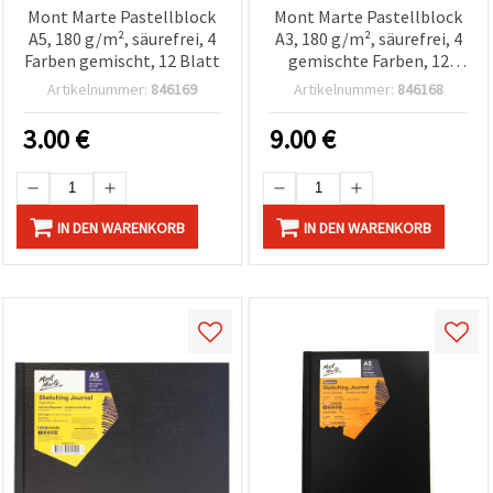
Mont Marte Pastellblock
Mont Marte Pastellblock
A5, 180 g/m², säurefrei, 4
A3, 180 g/m², säurefrei, 4
Farben gemischt, 12 Blatt
gemischte Farben, 12
Blatt
Artikelnummer:
846169
Artikelnummer:
846168
3.00
€
9.00
€
IN DEN WARENKORB
IN DEN WARENKORB