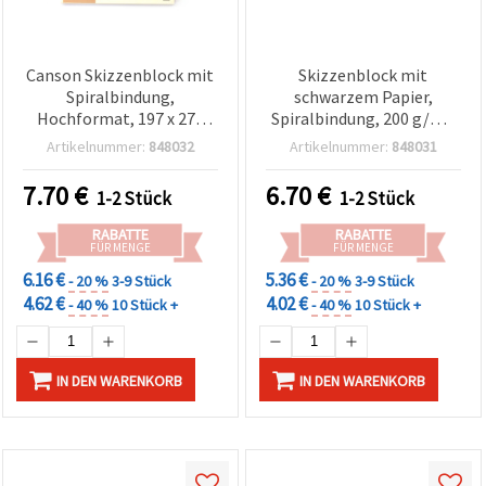
Canson Skizzenblock mit
Skizzenblock mit
Spiralbindung,
schwarzem Papier,
Hochformat, 197 x 270
Spiralbindung, 200 g/m²,
mm, 155 g/m² - 40 Blatt
A3 Querformat – 15 Blatt
Artikelnummer:
848032
Artikelnummer:
848031
7.70
€
6.70
€
1-2 Stück
1-2 Stück
RABATTE
RABATTE
FÜR MENGE
FÜR MENGE
6.16 €
5.36 €
- 20 %
3-9 Stück
- 20 %
3-9 Stück
4.62 €
4.02 €
- 40 %
10 Stück +
- 40 %
10 Stück +
IN DEN WARENKORB
IN DEN WARENKORB