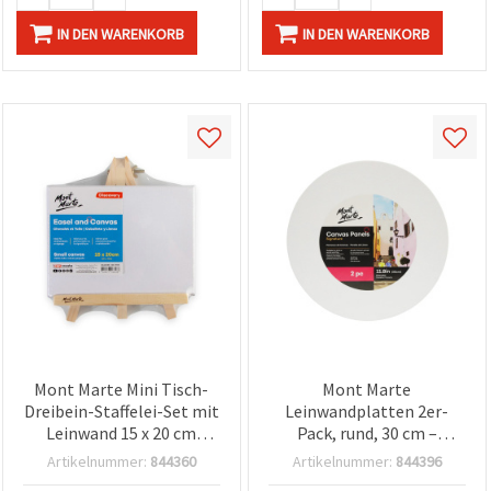
IN DEN WARENKORB
IN DEN WARENKORB
Mont Marte Mini Tisch-
Mont Marte
Dreibein-Staffelei-Set mit
Leinwandplatten 2er-
Leinwand 15 x 20 cm
Pack, rund, 30 cm –
(Staffelei 235 x 180 mm) –
aufgezogene Malplatten
Artikelnummer:
844360
Artikelnummer:
844396
Naturholz, tragbares