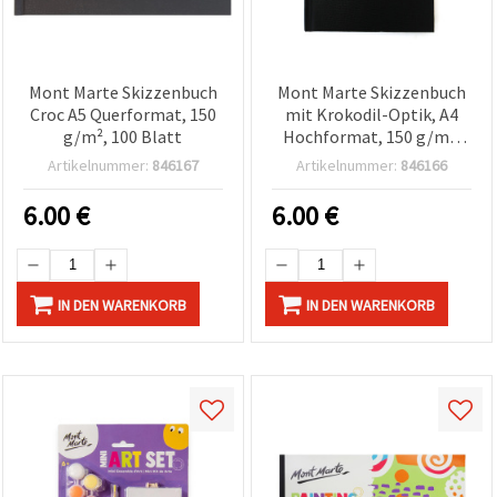
Mont Marte Skizzenbuch
Mont Marte Skizzenbuch
Croc A5 Querformat, 150
mit Krokodil-Optik, A4
g/m², 100 Blatt
Hochformat, 150 g/m²,
100 Blatt
Artikelnummer:
846167
Artikelnummer:
846166
6.00
€
6.00
€
IN DEN WARENKORB
IN DEN WARENKORB