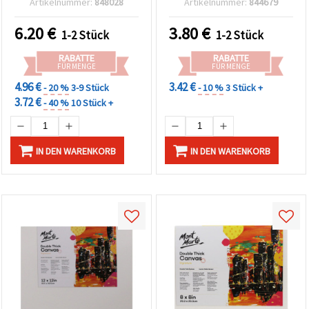
Artikelnummer:
848028
Artikelnummer:
844679
6.20
€
3.80
€
1-2 Stück
1-2 Stück
RABATTE
RABATTE
FÜR MENGE
FÜR MENGE
4.96 €
3.42 €
- 20 %
3-9 Stück
- 10 %
3 Stück +
3.72 €
- 40 %
10 Stück +
IN DEN WARENKORB
IN DEN WARENKORB