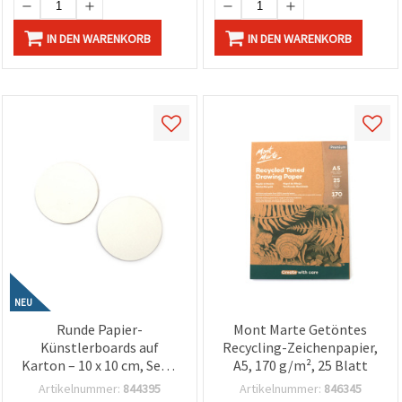
IN DEN WARENKORB
IN DEN WARENKORB
NEU
Runde Papier-
Mont Marte Getöntes
Künstlerboards auf
Recycling-Zeichenpapier,
Karton – 10 x 10 cm, Set à
A5, 170 g/m², 25 Blatt
4 – Glatte Oberfläche
Artikelnummer:
844395
Artikelnummer:
846345
zum Malen & Dekorieren,