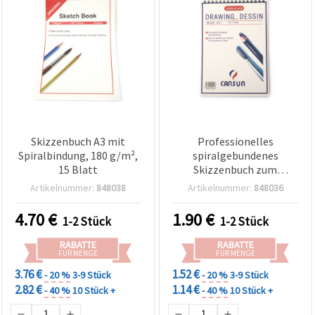
Skizzenbuch A3 mit
Professionelles
Spiralbindung, 180 g/m²,
spiralgebundenes
15 Blatt
Skizzenbuch zum
Zeichnen, A5, 180 g/m²,
Artikelnummer:
848038
Artikelnummer:
848036
30 Blatt – für Künstler,
Skizzen & Entwürfe
4.70
€
1.90
€
1-2 Stück
1-2 Stück
RABATTE
RABATTE
FÜR MENGE
FÜR MENGE
3.76 €
1.52 €
- 20 %
3-9 Stück
- 20 %
3-9 Stück
2.82 €
1.14 €
- 40 %
10 Stück +
- 40 %
10 Stück +