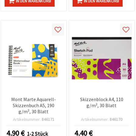
IN DEN WARENKORB
IN DEN WARENKORB
Mont Marte Aquarell-
Skizzenblock A4, 110
Skizzenbuch A5, 190
g/m², 30 Blatt
g/m², 30 Blatt
Artikelnummer:
846171
Artikelnummer:
846170
4.90
€
4.40
€
1-2 Stück