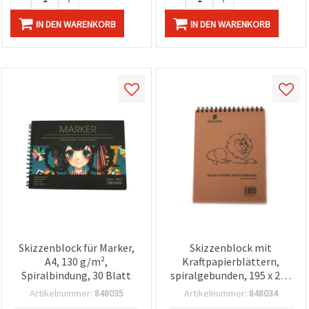
IN DEN WARENKORB
IN DEN WARENKORB
Skizzenblock für Marker,
Skizzenblock mit
A4, 130 g/m²,
Kraftpapierblättern,
Spiralbindung, 30 Blatt
spiralgebunden, 195 x 260
mm, 80 g/m², 50 Blatt
Artikelnummer:
848035
Artikelnummer:
848034