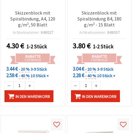
Skizzenblock mit
Skizzenblock mit
Spiralbindung, A4, 120
Spiralbindung B4, 180
g/m², 50 Blatt
g/m² - 15 Blatt
Artikelnummer:
848027
Artikelnummer:
848037
4.30
€
3.80
€
1-2 Stück
1-2 Stück
RABATTE
RABATTE
FÜR MENGE
FÜR MENGE
3.44 €
3.04 €
- 20 %
3-9 Stück
- 20 %
3-9 Stück
2.58 €
2.28 €
- 40 %
10 Stück +
- 40 %
10 Stück +
IN DEN WARENKORB
IN DEN WARENKORB