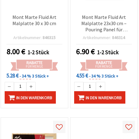
Mont Marte Fluid Art
Mont Marte Fluid Art
Malplatte 30 x 30 cm
Malplatte 23x30 cm –
Pouring Panel für
Acrylgießen
Artikelnummer:
846315
Artikelnummer:
846314
8.00
€
6.90
€
1-2 Stück
1-2 Stück
RABATTE
RABATTE
FÜR MENGE
FÜR MENGE
5.28 €
4.55 €
- 34 %
3 Stück +
- 34 %
3 Stück +
IN DEN WARENKORB
IN DEN WARENKORB