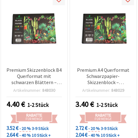
Premium Skizzenblock B4
Premium A4 Querformat
Querformat mit
Schwarzpapier-
schwarzen Blättern –
Skizzenblock –
Spiralbindung, 200 g/m²,
Spiralbindung, 200 g/m²,
Artikelnummer:
848030
Artikelnummer:
848029
15 Blatt
15 Blatt
4.40
€
3.40
€
1-2 Stück
1-2 Stück
RABATTE
RABATTE
FÜR MENGE
FÜR MENGE
3.52 €
2.72 €
- 20 %
3-9 Stück
- 20 %
3-9 Stück
2.64 €
2.04 €
- 40 %
10 Stück +
- 40 %
10 Stück +