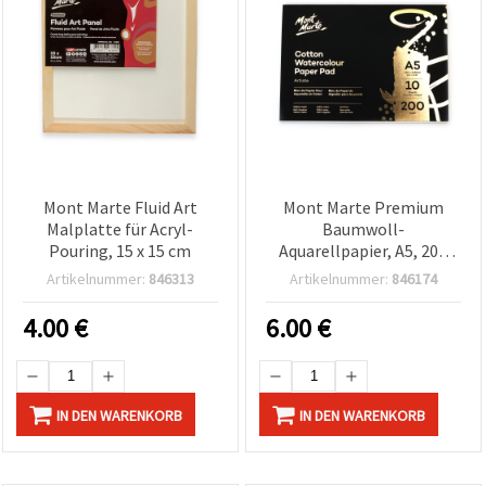
Mont Marte Fluid Art
Mont Marte Premium
Malplatte für Acryl-
Baumwoll-
Pouring, 15 x 15 cm
Aquarellpapier, A5, 200
g/m², 10 Blatt
Artikelnummer:
846313
Artikelnummer:
846174
4.00
€
6.00
€
IN DEN WARENKORB
IN DEN WARENKORB