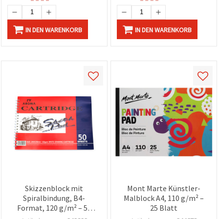
IN DEN WARENKORB
IN DEN WARENKORB
Skizzenblock mit
Mont Marte Künstler-
Spiralbindung, B4-
Malblock A4, 110 g/m² –
Format, 120 g/m² – 50
25 Blatt
Blatt