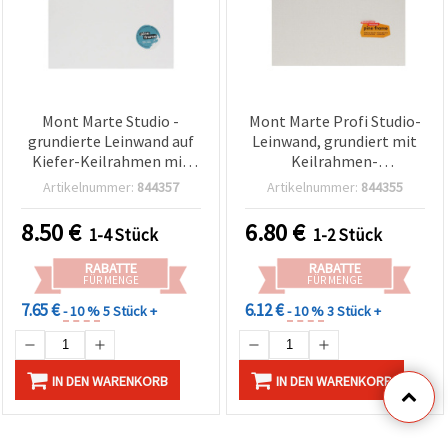
Mont Marte Studio -
Mont Marte Profi Studio-
grundierte Leinwand auf
Leinwand, grundiert mit
Kiefer-Keilrahmen mit
Keilrahmen-
Spannkeilen, Pro‑Serie
Unterrahmen
Artikelnummer:
844357
Artikelnummer:
844355
D.T., 30,5 x 40,6 cm
(Kiefernholz), D.T., 25,4 x
30,5 cm
8.50
€
6.80
€
1-4 Stück
1-2 Stück
RABATTE
RABATTE
FÜR MENGE
FÜR MENGE
7.65 €
6.12 €
- 10 %
5 Stück +
- 10 %
3 Stück +
IN DEN WARENKORB
IN DEN WARENKORB