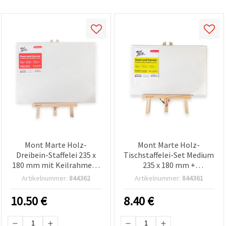
Mont Marte Holz-
Mont Marte Holz-
Dreibein-Staffelei 235 x
Tischstaffelei-Set Medium
180 mm mit Keilrahmen-
235 x 180 mm +
Leinwand 150 x 200 mm,
Keilrahmen 20 x 30 cm -
Artikelnummer:
844362
Artikelnummer:
844361
groß
Künstler-Malset für
Acryl-, Öl- und
10.50
€
8.40
€
Gouachefarben