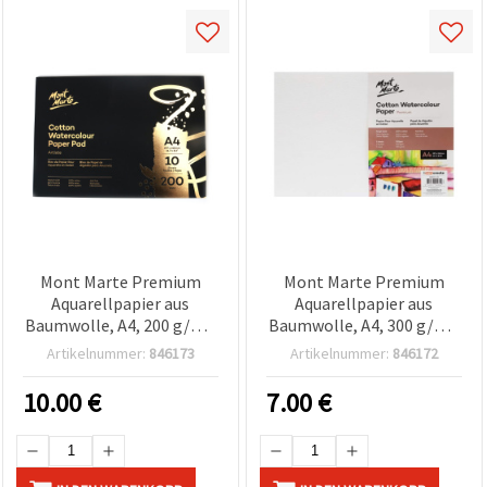
Mont Marte Premium
Mont Marte Premium
Aquarellpapier aus
Aquarellpapier aus
Baumwolle, A4, 200 g/m²,
Baumwolle, A4, 300 g/m²,
10 Blatt
5 Blatt
Artikelnummer:
846173
Artikelnummer:
846172
10.00
€
7.00
€