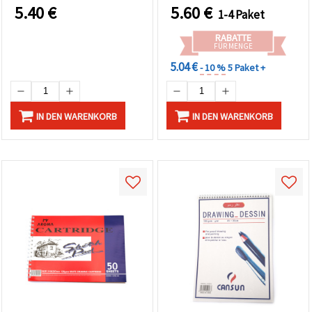
Künstler-Mal- &
5.40
€
5.60
€
1-4 Paket
Präsentationsset für
Acryl-, Öl- &
RABATTE
Aquarellfarben, Basteln
FÜR MENGE
5.04 €
- 10 %
5 Paket +
IN DEN WARENKORB
IN DEN WARENKORB