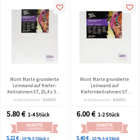
Mont Marte grundierte
Mont Marte grundierte
Leinwand auf Kiefer-
Leinwand auf
Keilrahmen ST, 25,4 x 30,5
Kiefernkeilrahmen ST,
cm
30,5 x 30,5 cm
Artikelnummer:
844350
Artikelnummer:
844351
5.80
€
6.00
€
1-4 Stück
1-2 Stück
RABATTE
RABATTE
FÜR MENGE
FÜR MENGE
5.22 €
5.40 €
- 10 %
5 Stück +
- 10 %
3-4 Stück