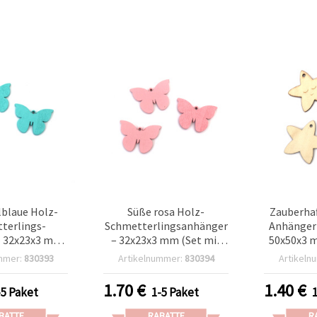
lblaue Holz-
Süße rosa Holz-
Zauberhaf
terlings-
Schmetterlingsanhänger
Anhänger 
 32x23x3 mm,
– 32x23x3 mm (Set mit
50x50x3 m
 – ideal für
20) – ideal für Basteln,
ideal für
mmer:
830393
Artikelnummer:
830394
Artikeln
 basteln,
Schmuckherstellung &
Projek
nhänger & DIY
Frühlingsdeko
Geschen
1.70
€
1.40
€
-5 Paket
1-5 Paket
eko
BATTE
RABATTE
R