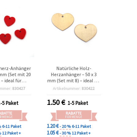
herz-Anhänger
Natürliche Holz-
mm (Set mit 20
Herzanhänger – 50 x 3
 – ideal für
mm (Set mit 8) – ideal für
antische
romantische
ummer:
830427
Artikelnummer:
830422
lprojekte,
Bastelprojekte,
verpackung &
Geschenkdeko & DIY-
1.50
€
1-5 Paket
1-5 Paket
Y-Deko
Handarbeiten
ABATTE
RABATTE
R MENGE
FÜR MENGE
1.20 €
%
6-11 Paket
- 20 %
6-11 Paket
1.05 €
%
12 Paket +
- 30 %
12 Paket +