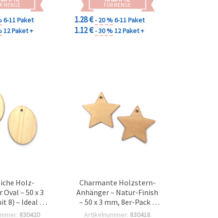
R MENGE
FÜR MENGE
1.28 €
%
6-11 Paket
- 20 %
6-11 Paket
1.12 €
%
12 Paket +
- 30 %
12 Paket +
iche Holz-
Charmante Holzstern-
 Oval – 50 x 3
Anhänger – Natur-Finish
t 8) – Ideal für
– 50 x 3 mm, 8er-Pack –
asteln, DIY-
ideal für DIY Basteln,
ummer:
830420
Artikelnummer:
830418