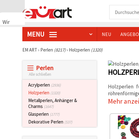
Wir
verwenden
MENU
NEU
ANGEBO
Cookies
🍪 Wir
verwenden
EM ART
›
Perlen
(8217)
›
Holzperlen
(1320)
Cookies
und
ähnliche
Perlen
Technologien,
HOLZPER
um das
Alle schließen
ordnungsgemäße
Funktionieren
Acrylperlen
(2936)
Holzperlen f
der Website
Holzperlen
röhrenförmig
(1320)
sicherzustellen,
Ihr
Mehr anze
Metallperlen, Anhänger &
Nutzungserlebnis
Charms
(1647)
zu
Glasperlen
verbessern
(1777)
und, mit
Dekorative Perlen
(537)
Ihrer
Einwilligung,
den
Datenverkehr