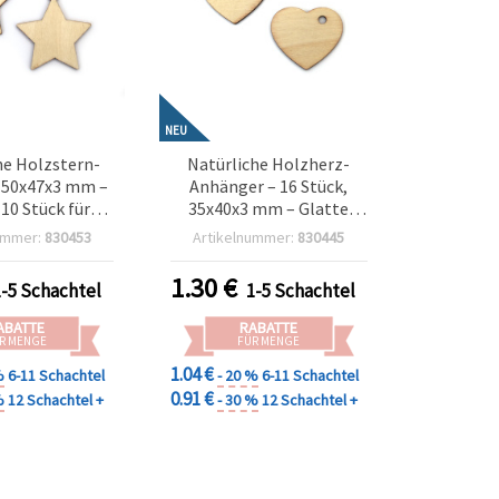
NEU
he Holzstern-
Natürliche Holzherz-
 50x47x3 mm –
Anhänger – 16 Stück,
 10 Stück für
35x40x3 mm – Glatte
 Deko, Schmuck
Oberfläche & elegantes
ummer:
830453
Artikelnummer:
830445
projekte DIY
Design, perfekt zum
Schmuck basteln,
1.30
€
1-5 Schachtel
1-5 Schachtel
Dekorieren,
Scrapbooking &
ABATTE
RABATTE
romantische DIY-
R MENGE
FÜR MENGE
Projekte
1.04 €
%
6-11 Schachtel
- 20 %
6-11 Schachtel
0.91 €
%
12 Schachtel +
- 30 %
12 Schachtel +