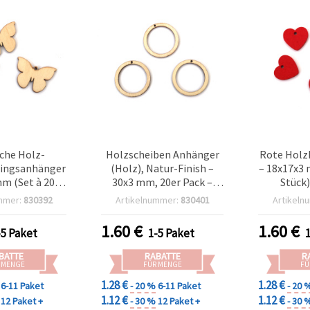
iche Holz-
Holzscheiben Anhänger
Rote Holz
ingsanhänger
(Holz), Natur-Finish –
– 18x17x3 
m (Set à 20) –
30x3 mm, 20er Pack –
Stück)
 Basteln, für
ideal für Schmuck
rom
mmer:
830392
Artikelnummer:
830401
Artikeln
Frühlingsdeko
basteln, Bastelbedarf,
Baste
DIY
DIY Deko & kreative
Geschenk
1.60
€
1.60
€
-5 Paket
1-5 Paket
Projekte
DI
BATTE
RABATTE
R
 MENGE
FÜR MENGE
FÜ
1.28 €
1.28 €
6-11 Paket
- 20 %
6-11 Paket
- 20 
1.12 €
1.12 €
12 Paket +
- 30 %
12 Paket +
- 30 