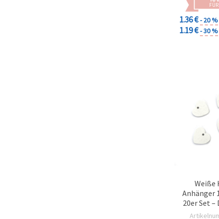
FÜR
1.36 €
- 20 %
1.19 €
- 30 %
Weiße 
Anhänger 
20er Set 
für 
Artikelnu