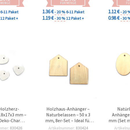
 MENGE
FÜR MENGE
FÜ
1.36 €
1.12 €
6-11 Paket
- 20 %
6-11 Paket
- 20 
1.19 €
0.98 €
12 Paket +
- 30 %
12 Paket +
- 30 
Holzherz-
Holzhaus-Anhänger –
Natürl
18x17x3 mm –
Naturbelassen – 50 x 3
Anhänger
– Deko-Charms
mm, 8er-Set – Ideal für
mm (Set mi
Basteln,
DIY Basteln, Home-Deko,
Schmuckb
mmer:
830426
Artikelnummer:
830424
Artikeln