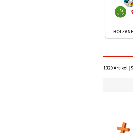
können Sie
jederzeit
ändern
oder
widerrufen.
Impressum
Datenschutzerklärung
HOLZAN
Cookie-
Richtlinie
Alle
akzeptieren
1320 Artikel | 
Cookie-
Einstellungen