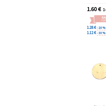
Hochzeit
Pro
1.60
€
1
RA
FÜR
1.28 €
- 20 %
1.12 €
- 30 %