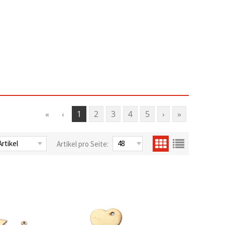
«
‹
1
2
3
4
5
›
»
Artikel pro Seite: