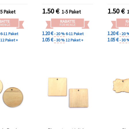
sdeko & DIY-
Scrapbooking & kreative
Bastelbe
jekte
Dekorationen
Pr
1.50
€
1.50
€
-5 Paket
1-5 Paket
BATTE
RABATTE
R
 MENGE
FÜR MENGE
FÜ
1.20 €
1.20 €
6-11 Paket
- 20 %
6-11 Paket
- 20 
1.05 €
1.05 €
12 Paket +
- 30 %
12 Paket +
- 30 