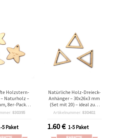
te Holzstern-
Natürliche Holz-Dreieck-
– Naturholz –
Anhänger – 30x26x3 mm
m, 8er-Pack –
(Set mit 20) – ideal zum
 Basteln, DIY-
Basteln, für
ummer:
830395
Artikelnummer:
830402
te, Deko &
Schmuckherstellung &
kverzierung
geometrische Deko
1.60
€
1-5 Paket
1-5 Paket
ABATTE
RABATTE