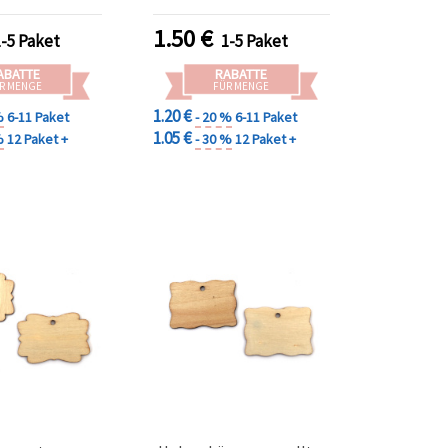
darf & Deko-
Weihnachtsdeko &
ojekte
kreative Projekte
1.50
€
1-5 Paket
1-5 Paket
ABATTE
RABATTE
R MENGE
FÜR MENGE
1.20 €
%
6-11 Paket
- 20 %
6-11 Paket
1.05 €
%
12 Paket +
- 30 %
12 Paket +