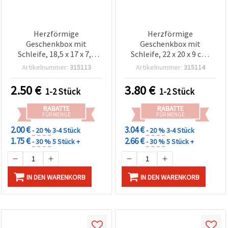
Herzförmige
Herzförmige
Geschenkbox mit
Geschenkbox mit
Schleife, 18,5 x 17 x 7,5
Schleife, 22 x 20 x 9 cm,
cm, graue Marmoroptik
graue Marmoroptik
Artikelnummer:
315113
Artikelnummer:
315114
2.50
€
3.80
€
1-2 Stück
1-2 Stück
RABATTE
RABATTE
FÜR MENGE
FÜR MENGE
2.00 €
3.04 €
- 20 %
3-4 Stück
- 20 %
3-4 Stück
1.75 €
2.66 €
- 30 %
5 Stück +
- 30 %
5 Stück +
IN DEN WARENKORB
IN DEN WARENKORB