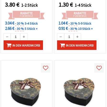
Basteln &
3.80
€
1.30
€
1-2 Stück
1-4 Stück
Geschenkverpackung
RABATTE
RABATTE
FÜR MENGE
FÜR MENGE
3.04 €
1.04 €
- 20 %
3-4 Stück
- 20 %
5-9 Stück
2.66 €
0.91 €
- 30 %
5 Stück +
- 30 %
10 Stück +
IN DEN WARENKORB
IN DEN WARENKORB