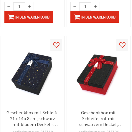
IN DEN WARENKORB
IN DEN WARENKORB
Geschenkbox mit Schleife
Geschenkbox mit
21 x 14 x 8 cm, schwarz
Schleife, rot mit
mit blauem Deckel -
schwarzem Deckel,
Geschenkverpackung für
23x16x9 cm