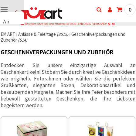
0
Wir
Bestellen über 80€ und erhalten Sie KOSTENLOSEN VERSAND!
verwenden
EM ART
›
Anlässe & Feiertage
(3515)
›
Geschenkverpackungen und
Cookies
Zubehör
(514)
🍪 Wir
verwenden
GESCHENKVERPACKUNGEN UND ZUBEHÖR
Cookies
und
ähnliche
Entdecken Sie unsere einzigartige Auswahl an
Technologien,
Geschenkartikeln! Stöbern Sie durch kreative Geschenkideen
um das
ordnungsgemäße
wie originelle Fotorahmen oder wählen Sie die perfekten
Funktionieren
Grußkarten, eleganten Boxen, Dekorationsartikel und
der Website
bezaubernden Magnete. Machen Sie Ihre Feier besonders mit
sicherzustellen,
Ihr
liebevoll gestalteten Geschenken, die Ihre Liebsten
Nutzungserlebnis
begeistern werden.
zu
verbessern
und, mit
Ihrer
Einwilligung,
den
Datenverkehr