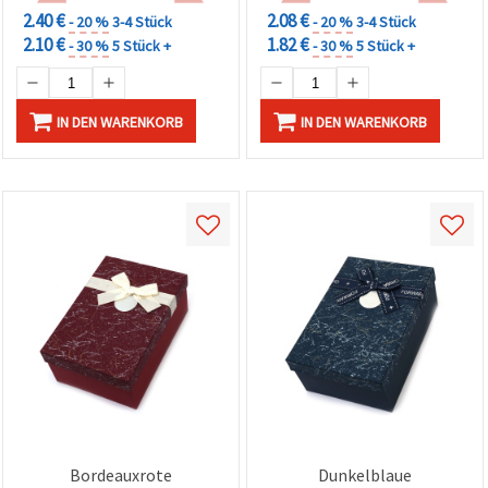
2.40 €
2.08 €
- 20 %
3-4 Stück
- 20 %
3-4 Stück
2.10 €
1.82 €
- 30 %
5 Stück +
- 30 %
5 Stück +
IN DEN WARENKORB
IN DEN WARENKORB
Bordeauxrote
Dunkelblaue