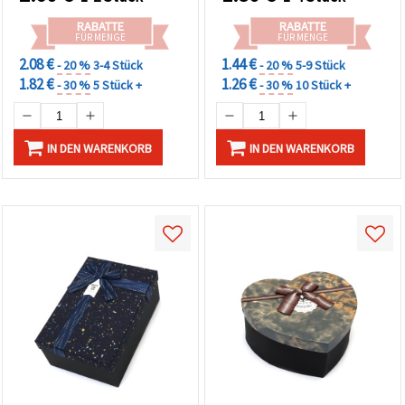
RABATTE
RABATTE
FÜR MENGE
FÜR MENGE
2.08 €
1.44 €
- 20 %
3-4 Stück
- 20 %
5-9 Stück
1.82 €
1.26 €
- 30 %
5 Stück +
- 30 %
10 Stück +
IN DEN WARENKORB
IN DEN WARENKORB