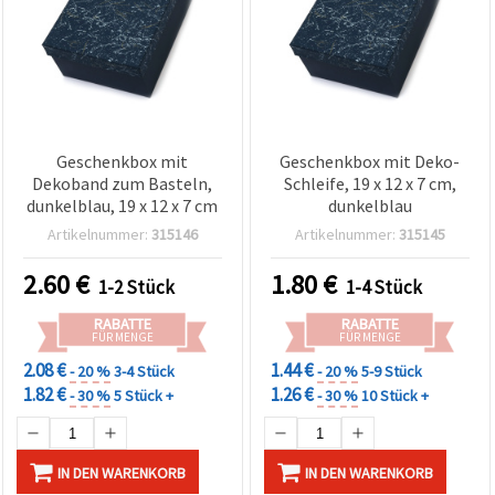
Geschenkbox mit
Geschenkbox mit Deko-
Dekoband zum Basteln,
Schleife, 19 x 12 x 7 cm,
dunkelblau, 19 x 12 x 7 cm
dunkelblau
Artikelnummer:
315146
Artikelnummer:
315145
2.60
€
1.80
€
1-2 Stück
1-4 Stück
RABATTE
RABATTE
FÜR MENGE
FÜR MENGE
2.08 €
1.44 €
- 20 %
3-4 Stück
- 20 %
5-9 Stück
1.82 €
1.26 €
- 30 %
5 Stück +
- 30 %
10 Stück +
IN DEN WARENKORB
IN DEN WARENKORB