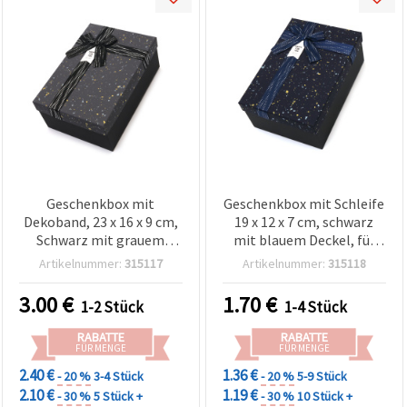
Geschenkbox mit
Geschenkbox mit Schleife
Dekoband, 23 x 16 x 9 cm,
19 x 12 x 7 cm, schwarz
Schwarz mit grauem
mit blauem Deckel, für
Deckel
Basteln & DIY
Artikelnummer:
315117
Artikelnummer:
315118
3.00
€
1.70
€
1-2 Stück
1-4 Stück
RABATTE
RABATTE
FÜR MENGE
FÜR MENGE
2.40 €
1.36 €
- 20 %
3-4 Stück
- 20 %
5-9 Stück
2.10 €
1.19 €
- 30 %
5 Stück +
- 30 %
10 Stück +