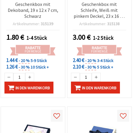
Geschenkbox mit
Geschenkbox mit
Dekoband, 19 x 12 x 7 cm,
Schleife, Weiß mit
Schwarz
pinkem Deckel, 23 x 16 x 9
cm –
Artikelnummer:
315139
Artikelnummer:
315138
Geschenkverpackung für
Basteln & DIY
1.80
€
3.00
€
1-4 Stück
1-2 Stück
RABATTE
RABATTE
FÜR MENGE
FÜR MENGE
1.44 €
2.40 €
- 20 %
5-9 Stück
- 20 %
3-4 Stück
1.26 €
2.10 €
- 30 %
10 Stück +
- 30 %
5 Stück +
IN DEN WARENKORB
IN DEN WARENKORB