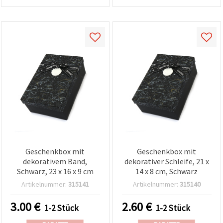
Geschenkbox mit
Geschenkbox mit
dekorativem Band,
dekorativer Schleife, 21 x
Schwarz, 23 x 16 x 9 cm
14 x 8 cm, Schwarz
Artikelnummer:
315141
Artikelnummer:
315140
3.00
€
2.60
€
1-2 Stück
1-2 Stück