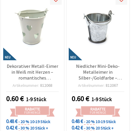
NEU
NEU
Dekorativer Metall-Eimer
Niedlicher Mini-Deko-
in Weiß mit Herzen –
Metalleimer in
romantisches
Silber-/Goldfarbe –
Bastelzubehör für DIY,
winziger, stilvoller
Artikelnummer:
812068
Artikelnummer:
812067
Home & Party-Deko –
Akzent für Basteln, DIY,
50~55x38~42x50~52 mm
Zuhause- & Partydeko –
0.60
€
0.60
€
1-9 Stück
1-9 Stück
32~34x30~32x22~25 mm
RABATTE
RABATTE
FÜR MENGE
FÜR MENGE
0.48 €
0.48 €
- 20 %
10-19 Stück
- 20 %
10-19 Stück
0.42 €
0.42 €
- 30 %
20 Stück +
- 30 %
20 Stück +