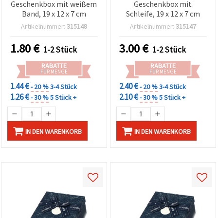
Geschenkbox mit weißem
Geschenkbox mit
Band, 19 x 12 x 7 cm
Schleife, 19 x 12 x 7 cm
Artikelnummer:
315148
Artikelnummer:
315147
1.80
€
3.00
€
1-2 Stück
1-2 Stück
RABATTE
RABATTE
FÜR MENGE
FÜR MENGE
1.44 €
2.40 €
- 20 %
3-4 Stück
- 20 %
3-4 Stück
1.26 €
2.10 €
- 30 %
5 Stück +
- 30 %
5 Stück +
IN DEN WARENKORB
IN DEN WARENKORB