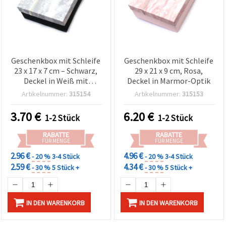
Geschenkbox mit Schleife
Geschenkbox mit Schleife
23 x 17 x 7 cm – Schwarz,
29 x 21 x 9 cm, Rosa,
Deckel in Weiß mit
Deckel in Marmor-Optik
Marmoreffekt
Artikelnummer:
315154
Artikelnummer:
315153
3.70
€
6.20
€
1-2 Stück
1-2 Stück
RABATTE
RABATTE
FÜR MENGE
FÜR MENGE
2.96 €
4.96 €
- 20 %
3-4 Stück
- 20 %
3-4 Stück
2.59 €
4.34 €
- 30 %
5 Stück +
- 30 %
5 Stück +
IN DEN WARENKORB
IN DEN WARENKORB