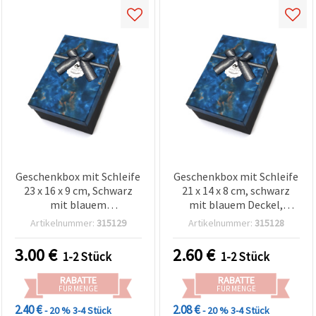
Geschenkbox mit Schleife
Geschenkbox mit Schleife
23 x 16 x 9 cm, Schwarz
21 x 14 x 8 cm, schwarz
mit blauem
mit blauem Deckel,
Marmoreffekt-Deckel
Marmor-Optik
Artikelnummer:
315129
Artikelnummer:
315128
3.00
€
2.60
€
1-2 Stück
1-2 Stück
RABATTE
RABATTE
FÜR MENGE
FÜR MENGE
2.40 €
2.08 €
- 20 %
3-4 Stück
- 20 %
3-4 Stück