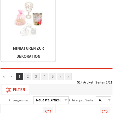
können Sie
jederzeit
ändern
oder
widerrufen.
Impressum
Datenschutzerklärung
Cookie-
Richtlinie
Alle
MINIATUREN ZUR
akzeptieren
DEKORATION
Cookie-
Einstellungen
«
‹
1
2
3
4
5
›
»
514 Artikel | Seiten 1/11
FILTER
Anzeigen nach:
Artikel pro Seite: