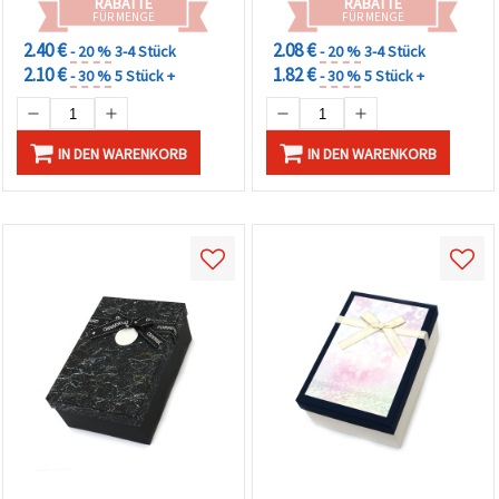
RABATTE
RABATTE
FÜR MENGE
FÜR MENGE
2.40 €
2.08 €
- 20 %
3-4 Stück
- 20 %
3-4 Stück
2.10 €
1.82 €
- 30 %
5 Stück +
- 30 %
5 Stück +
IN DEN WARENKORB
IN DEN WARENKORB