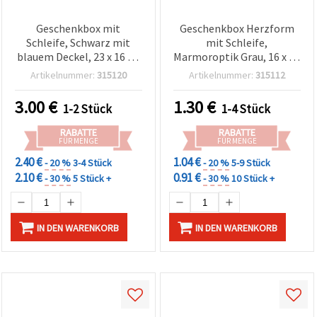
Geschenkbox mit
Geschenkbox Herzform
Schleife, Schwarz mit
mit Schleife,
blauem Deckel, 23 x 16 x 9
Marmoroptik Grau, 16 x 14
cm
x 6 cm
Artikelnummer:
315120
Artikelnummer:
315112
3.00
€
1.30
€
1-2 Stück
1-4 Stück
RABATTE
RABATTE
FÜR MENGE
FÜR MENGE
2.40 €
1.04 €
- 20 %
3-4 Stück
- 20 %
5-9 Stück
2.10 €
0.91 €
- 30 %
5 Stück +
- 30 %
10 Stück +
IN DEN WARENKORB
IN DEN WARENKORB