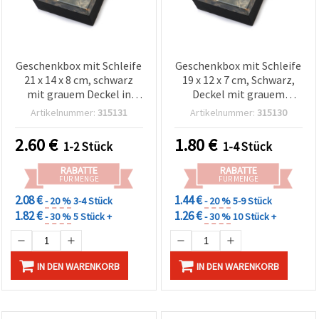
Geschenkbox mit Schleife
Geschenkbox mit Schleife
21 x 14 x 8 cm, schwarz
19 x 12 x 7 cm, Schwarz,
mit grauem Deckel in
Deckel mit grauem
Marmor-Optik
Marmoreffekt
Artikelnummer:
315131
Artikelnummer:
315130
2.60
€
1.80
€
1-2 Stück
1-4 Stück
RABATTE
RABATTE
FÜR MENGE
FÜR MENGE
2.08 €
1.44 €
- 20 %
3-4 Stück
- 20 %
5-9 Stück
1.82 €
1.26 €
- 30 %
5 Stück +
- 30 %
10 Stück +
IN DEN WARENKORB
IN DEN WARENKORB