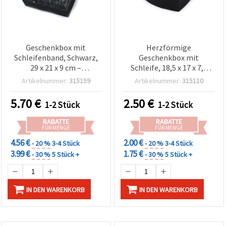
Geschenkbox mit
Herzförmige
Schleifenband, Schwarz,
Geschenkbox mit
29 x 21 x 9 cm –
Schleife, 18,5 x 17 x 7,5
Geschenkverpackung für
cm, in blauer Marmor-
Artikelnummer:
315159
Artikelnummer:
315110
Basteln & DIY
Optik – für Basteln & DIY
5.70
€
2.50
€
1-2 Stück
1-2 Stück
RABATTE
RABATTE
FÜR MENGE
FÜR MENGE
4.56 €
2.00 €
- 20 %
3-4 Stück
- 20 %
3-4 Stück
3.99 €
1.75 €
- 30 %
5 Stück +
- 30 %
5 Stück +
IN DEN WARENKORB
IN DEN WARENKORB