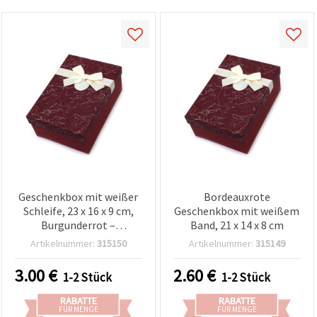
Geschenkbox mit weißer
Bordeauxrote
Schleife, 23 x 16 x 9 cm,
Geschenkbox mit weißem
Burgunderrot –
Band, 21 x 14 x 8 cm
Geschenkverpackung für
Artikelnummer:
315150
Artikelnummer:
315149
DIY & Basteln
3.00
€
2.60
€
1-2 Stück
1-2 Stück
RABATTE
RABATTE
FÜR MENGE
FÜR MENGE