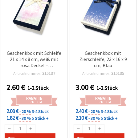
Geschenkbox mit Schleife
Geschenkbox mit
21 x 14 x 8 cm, weiß mit
Zierschleife, 23 x 16 x 9
rosa Deckel –
cm, Blau
Bastelbedarf & DIY
Artikelnummer:
315137
Artikelnummer:
315135
2.60
€
3.00
€
1-2 Stück
1-2 Stück
RABATTE
RABATTE
FÜR MENGE
FÜR MENGE
2.08 €
2.40 €
- 20 %
3-4 Stück
- 20 %
3-4 Stück
1.82 €
2.10 €
- 30 %
5 Stück +
- 30 %
5 Stück +