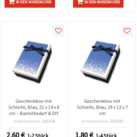
IN DEN WARENKORB
IN DEN WARENKORB
Geschenkbox mit
Geschenkbox mit
Schleife, Blau, 21 x 14 x 8
Schleife, Blau, 19 x 12 x 7
cm – Bastelbedarf & DIY
cm
Artikelnummer:
315134
Artikelnummer:
315133
2.60
€
1.80
€
1-2 Stück
1-4 Stück