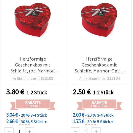
Herzförmige
Herzförmige
Geschenkbox mit
Geschenkbox mit
Schleife, rot, Marmor-
Schleife, Marmor-Optik,
Optik, 22 x 20 x 9 cm
Rot, 18,5 x 17 x 7,5 cm
Artikelnummer:
315105
Artikelnummer:
315104
3.80
€
2.50
€
1-2 Stück
1-2 Stück
RABATTE
RABATTE
FÜR MENGE
FÜR MENGE
3.04 €
2.00 €
- 20 %
3-4 Stück
- 20 %
3-4 Stück
2.66 €
1.75 €
- 30 %
5 Stück +
- 30 %
5 Stück +