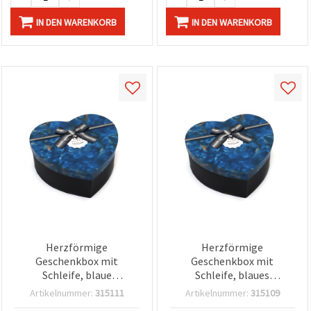
IN DEN WARENKORB
IN DEN WARENKORB
Herzförmige
Herzförmige
Geschenkbox mit
Geschenkbox mit
Schleife, blaue
Schleife, blaues
Marmoroptik, 22 x 20 x 9
Imitationsmarmor-
Artikelnummer:
315111
Artikelnummer:
315109
cm
Design, 16 x 14 x 6 cm –