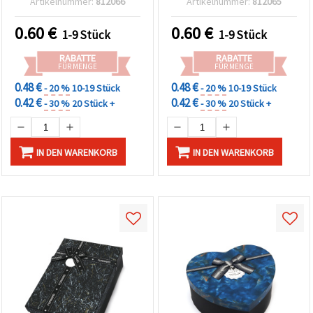
Artikelnummer:
812066
Artikelnummer:
812065
für Zuhause oder Party –
Home-Deko, Garten- oder
40x40x30 mm
Partydekoration – 50~55 x
0.60
€
0.60
€
1-9 Stück
1-9 Stück
38~42 x 50~52 mm
RABATTE
RABATTE
FÜR MENGE
FÜR MENGE
0.48 €
0.48 €
- 20 %
10-19 Stück
- 20 %
10-19 Stück
0.42 €
0.42 €
- 30 %
20 Stück +
- 30 %
20 Stück +
IN DEN WARENKORB
IN DEN WARENKORB