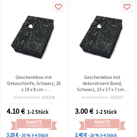
Geschenkbox mit
Geschenkbox mit
Dekoschleife, Schwarz, 26
dekorativem Band,
x 19 x 8 cm –
Schwarz, 23 x 17 x 7 cm –
Geschenkverpackung für
Geschenkverpackung für
Artikelnummer:
315158
Artikelnummer:
315157
Basteln & DIY
Basteln & DIY
4.10
€
3.00
€
1-2 Stück
1-2 Stück
RABATTE
RABATTE
FÜR MENGE
FÜR MENGE
3.28 €
2.40 €
- 20 %
3-4 Stück
- 20 %
3-4 Stück