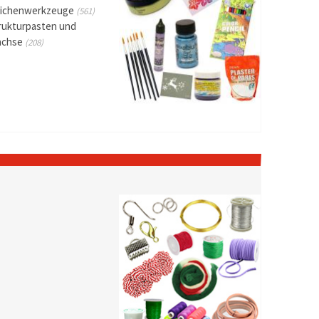
ichenwerkzeuge
(561)
rukturpasten und
achse
(208)