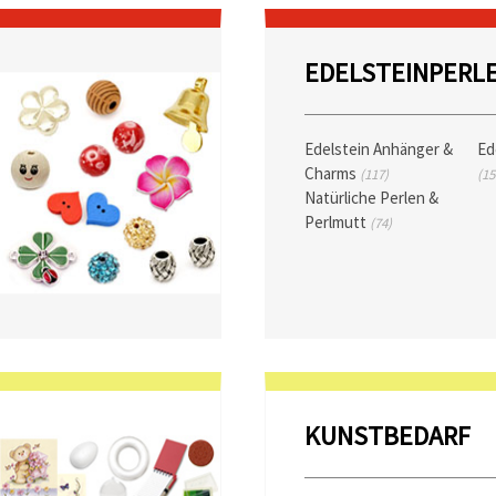
EDELSTEINPERL
Edelstein Anhänger &
Ed
Charms
(117)
(15
Natürliche Perlen &
Perlmutt
(74)
KUNSTBEDARF