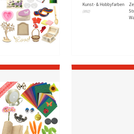
Kunst- & Hobbyfarben
Ze
St
(892)
W