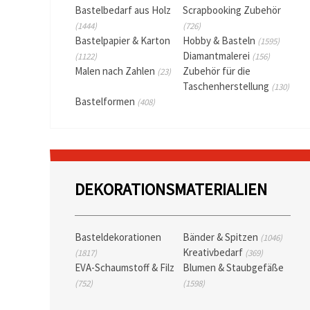
Bastelbedarf aus Holz
Scrapbooking Zubehör
(1444)
(726)
Bastelpapier & Karton
Hobby & Basteln
(1595)
Diamantmalerei
(1122)
(156)
Malen nach Zahlen
Zubehör für die
(23)
Taschenherstellung
(130)
Bastelformen
(408)
DEKORATIONSMATERIALIEN
Basteldekorationen
Bänder & Spitzen
(1046)
Kreativbedarf
(1817)
(369)
EVA-Schaumstoff & Filz
Blumen & Staubgefäße
(752)
(1598)