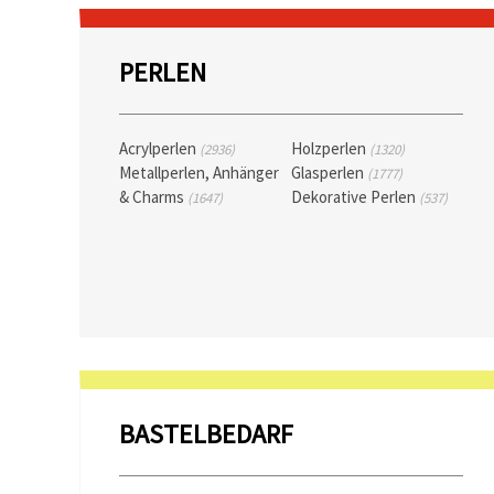
PERLEN
Acrylperlen
Holzperlen
(2936)
(1320)
Metallperlen, Anhänger
Glasperlen
(1777)
& Charms
Dekorative Perlen
(1647)
(537)
BASTELBEDARF