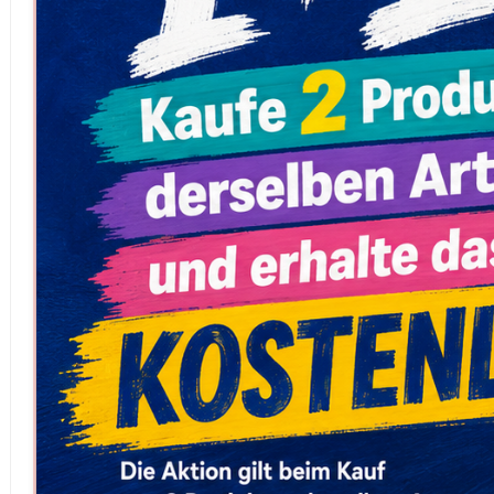
können Sie
jederzeit
ändern
oder
widerrufen.
Impressum
Datenschutzerklärung
Cookie-
Richtlinie
Alle
akzeptieren
Cookie-
Einstellungen