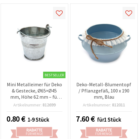
BESTSELLER
Mini Metalleimer für Deko
Deko-Metall-Blumentopf
& Gestecke, Ø65×Ø45
/ Pflanzgefäß, 100 x 190
mm, Höhe 62 mm – für
mm, Blau
Blumen, Hochzeitsdeko,
Artikelnummer:
812699
Artikelnummer:
812011
Geschenke & DIY-
Bastelprojekte
0.80
€
7.60
€
1-9 Stück
für1 Stück
RABATTE
RABATTE
FÜR MENGE
FÜR MENGE