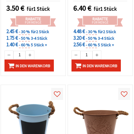
mm – für Haus, Garten &
3.50
€
6.40
€
für1 Stück
für1 Stück
Balkon
RABATTE
RABATTE
FÜR MENGE
FÜR MENGE
2.45 €
4.48 €
- 30 %
für2 Stück
- 30 %
für2 Stück
1.75 €
3.20 €
- 50 %
3-4 Stück
- 50 %
3-4 Stück
1.40 €
2.56 €
- 60 %
5 Stück +
- 60 %
5 Stück +
IN DEN WARENKORB
IN DEN WARENKORB