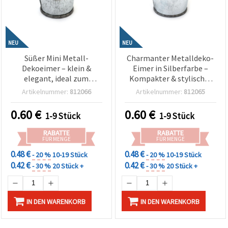
NEU
NEU
Süßer Mini Metall-
Charmanter Metalldeko-
Dekoeimer – klein &
Eimer in Silberfarbe –
elegant, ideal zum
Kompakter & stylischer
Basteln und Dekorieren
Akzent für Basteln,
Artikelnummer:
812066
Artikelnummer:
812065
für Zuhause oder Party –
Home-Deko, Garten- oder
40x40x30 mm
Partydekoration – 50~55 x
0.60
€
0.60
€
1-9 Stück
1-9 Stück
38~42 x 50~52 mm
RABATTE
RABATTE
FÜR MENGE
FÜR MENGE
0.48 €
0.48 €
- 20 %
10-19 Stück
- 20 %
10-19 Stück
0.42 €
0.42 €
- 30 %
20 Stück +
- 30 %
20 Stück +
IN DEN WARENKORB
IN DEN WARENKORB