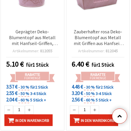
Geprägter Deko-
Zauberhafter rosa Deko-
Blumentopf aus Metall
Blumentopf aus Metall
mit Hanfseil-Griffen,
mit Griffen aus Hanfseil,
Pink, 158 x 104 mm
Design „Flowers and
Artikelnummer:
812055
Artikelnummer:
812045
Gardens“, 122 x 210 x 100
mm – Perfekt für
5.10
€
6.40
€
für1 Stück
für1 Stück
Pflanzen, Geschenke &
kreative Wohndeko
RABATTE
RABATTE
FÜR MENGE
FÜR MENGE
3.57 €
4.48 €
- 30 %
für2 Stück
- 30 %
für2 Stück
2.55 €
3.20 €
- 50 %
3-4 Stück
- 50 %
3-4 Stück
2.04 €
2.56 €
- 60 %
5 Stück +
- 60 %
5 Stück +
IN DEN WARENKORB
IN DEN WARENKORB