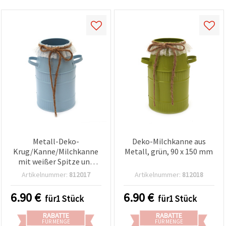
Metall-Deko-
Deko-Milchkanne aus
Krug/Kanne/Milchkanne
Metall, grün, 90 x 150 mm
mit weißer Spitze und
Kordel, blau, 90 x 150 mm,
Artikelnummer:
812017
Artikelnummer:
812018
mit Seitengriffen –
rustikale Vintage-Vase im
6.90
€
6.90
€
für1 Stück
für1 Stück
Landhausstil für
Innenbereich,
RABATTE
RABATTE
Trockenblumen und
FÜR MENGE
FÜR MENGE