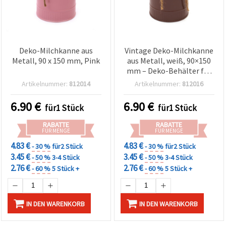
Deko-Milchkanne aus
Vintage Deko-Milchkanne
Metall, 90 x 150 mm, Pink
aus Metall, weiß, 90×150
mm – Deko-Behälter für
Haus & Garten, geeignet
Artikelnummer:
812014
Artikelnummer:
812016
für Blumen &
Hochzeitsarrangements
6.90
€
6.90
€
für1 Stück
für1 Stück
RABATTE
RABATTE
FÜR MENGE
FÜR MENGE
4.83 €
4.83 €
- 30 %
für2 Stück
- 30 %
für2 Stück
3.45 €
3.45 €
- 50 %
3-4 Stück
- 50 %
3-4 Stück
2.76 €
2.76 €
- 60 %
5 Stück +
- 60 %
5 Stück +
IN DEN WARENKORB
IN DEN WARENKORB