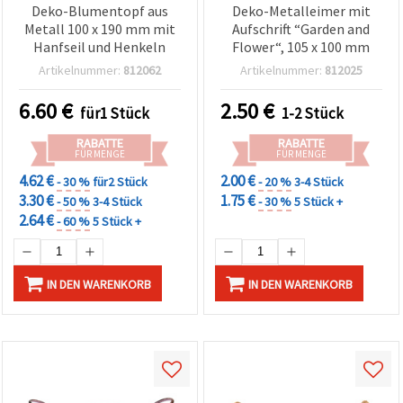
Deko-Blumentopf aus
Deko-Metalleimer mit
Metall 100 x 190 mm mit
Aufschrift “Garden and
Hanfseil und Henkeln
Flower“, 105 x 100 mm
Artikelnummer:
812062
Artikelnummer:
812025
6.60
€
2.50
€
für1 Stück
1-2 Stück
RABATTE
RABATTE
FÜR MENGE
FÜR MENGE
4.62 €
2.00 €
- 30 %
für2 Stück
- 20 %
3-4 Stück
3.30 €
1.75 €
- 50 %
3-4 Stück
- 30 %
5 Stück +
2.64 €
- 60 %
5 Stück +
IN DEN WARENKORB
IN DEN WARENKORB