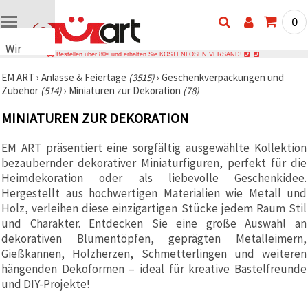
0
Wir
Bestellen über 80€ und erhalten Sie KOSTENLOSEN VERSAND!
verwenden
EM ART
›
Anlässe & Feiertage
(3515)
›
Geschenkverpackungen und
Cookies
Zubehör
(514)
›
Miniaturen zur Dekoration
(78)
🍪 Wir
verwenden
MINIATUREN ZUR DEKORATION
Cookies
und
ähnliche
EM ART präsentiert eine sorgfältig ausgewählte Kollektion
Technologien,
bezaubernder dekorativer Miniaturfiguren, perfekt für die
um das
ordnungsgemäße
Heimdekoration oder als liebevolle Geschenkidee.
Funktionieren
Hergestellt aus hochwertigen Materialien wie Metall und
der Website
Holz, verleihen diese einzigartigen Stücke jedem Raum Stil
sicherzustellen,
Ihr
und Charakter. Entdecken Sie eine große Auswahl an
Nutzungserlebnis
dekorativen Blumentöpfen, geprägten Metalleimern,
zu
Gießkannen, Holzherzen, Schmetterlingen und weiteren
verbessern
und, mit
hängenden Dekoformen – ideal für kreative Bastelfreunde
Ihrer
und DIY-Projekte!
Einwilligung,
den
Datenverkehr