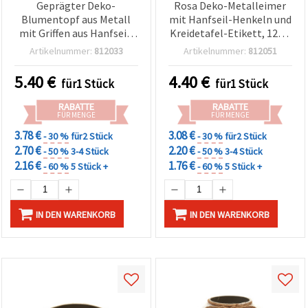
Geprägter Deko-
Rosa Deko-Metalleimer
Blumentopf aus Metall
mit Hanfseil-Henkeln und
mit Griffen aus Hanfseil,
Kreidetafel-Etikett, 120 x
120 x 134 mm, Beige
130 mm
Artikelnummer:
812033
Artikelnummer:
812051
5.40
€
4.40
€
für1 Stück
für1 Stück
RABATTE
RABATTE
FÜR MENGE
FÜR MENGE
3.78 €
3.08 €
- 30 %
für2 Stück
- 30 %
für2 Stück
2.70 €
2.20 €
- 50 %
3-4 Stück
- 50 %
3-4 Stück
2.16 €
1.76 €
- 60 %
5 Stück +
- 60 %
5 Stück +
IN DEN WARENKORB
IN DEN WARENKORB