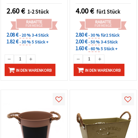
mm – für Basteln, DIY &
Deko
2.60
€
4.00
€
1-2 Stück
für1 Stück
RABATTE
RABATTE
FÜR MENGE
FÜR MENGE
2.08 €
2.80 €
- 20 %
3-4 Stück
- 30 %
für2 Stück
1.82 €
2.00 €
- 30 %
5 Stück +
- 50 %
3-4 Stück
1.60 €
- 60 %
5 Stück +
IN DEN WARENKORB
IN DEN WARENKORB