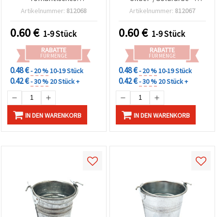
können Sie
Bastelzubehör für DIY,
winziger, stilvoller
Artikelnummer:
812068
Artikelnummer:
812067
jederzeit
Home & Party-Deko –
Akzent für Basteln, DIY,
ändern
50~55x38~42x50~52 mm
Zuhause- & Partydeko –
oder
0.60
€
0.60
€
1-9 Stück
1-9 Stück
widerrufen.
32~34x30~32x22~25 mm
Impressum
RABATTE
RABATTE
Datenschutzerklärung
FÜR MENGE
FÜR MENGE
Cookie-
Richtlinie
0.48 €
0.48 €
- 20 %
10-19 Stück
- 20 %
10-19 Stück
0.42 €
0.42 €
- 30 %
20 Stück +
- 30 %
20 Stück +
Alle
akzeptieren
IN DEN WARENKORB
IN DEN WARENKORB
Cookie-
Einstellungen