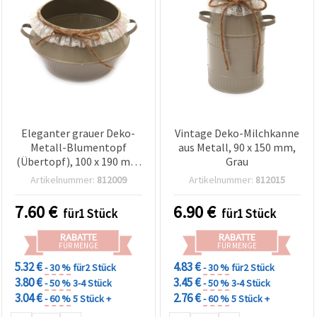
Eleganter grauer Deko-
Vintage Deko-Milchkanne
Metall-Blumentopf
aus Metall, 90 x 150 mm,
(Übertopf), 100 x 190 mm
Grau
– Perfekt für
Artikelnummer:
812009
Artikelnummer:
812015
Zimmerpflanzen,
Gartenstil &
7.60
€
6.90
€
für1 Stück
für1 Stück
Wohndekoration
RABATTE
RABATTE
FÜR MENGE
FÜR MENGE
5.32 €
4.83 €
- 30 %
für2 Stück
- 30 %
für2 Stück
3.80 €
3.45 €
- 50 %
3-4 Stück
- 50 %
3-4 Stück
3.04 €
2.76 €
- 60 %
5 Stück +
- 60 %
5 Stück +