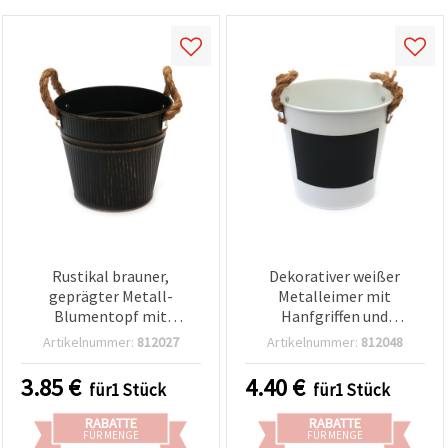
Rustikal brauner,
Dekorativer weißer
geprägter Metall-
Metalleimer mit
Blumentopf mit
Hanfgriffen und
Hanfseil-Henkeln, 120 x
Kreidetafel-Etikett, 120 x
Artikelnummer:
812027
Artikelnummer:
812048
125 mm – Perfekt für
130 mm
Pflanzen, Garten &
3.85
€
4.40
€
für1 Stück
für1 Stück
gemütliche DIY-Deko
RABATTE
RABATTE
FÜR MENGE
FÜR MENGE