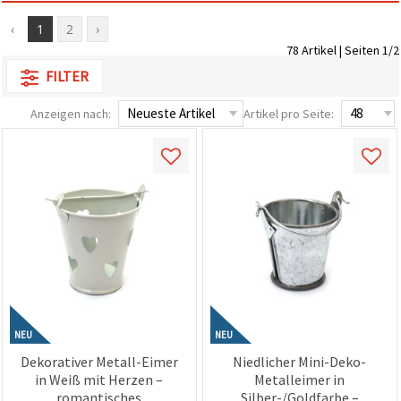
zu
analysieren
‹
1
2
›
sowie
78 Artikel | Seiten 1/2
relevantere
Inhalte und
FILTER
Werbung
anzuzeigen,
Anzeigen nach:
Artikel pro Seite:
auch mit
Unterstützung
unserer
Partner für
Analyse
und
Marketing.
Sie können
alle
Cookies
akzeptieren,
ablehnen
oder Ihre
Auswahl in
den
Einstellungen
NEU
NEU
individuell
Dekorativer Metall-Eimer
Niedlicher Mini-Deko-
festlegen.
in Weiß mit Herzen –
Metalleimer in
Ihre
Einwilligung
romantisches
Silber-/Goldfarbe –