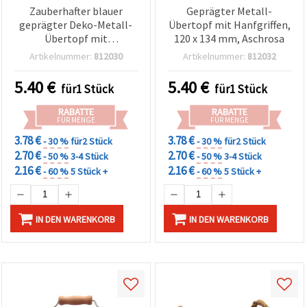
Zauberhafter blauer
Geprägter Metall-
geprägter Deko-Metall-
Übertopf mit Hanfgriffen,
Übertopf mit
120 x 134 mm, Aschrosa
Hanfseilgriffen, 120 x 134
Artikelnummer:
812030
Artikelnummer:
812032
mm – ideal für Pflanzen,
Garten & gemütliche
5.40
€
5.40
€
für1 Stück
für1 Stück
Wohn-Deko
RABATTE
RABATTE
FÜR MENGE
FÜR MENGE
3.78 €
3.78 €
- 30 %
für2 Stück
- 30 %
für2 Stück
2.70 €
2.70 €
- 50 %
3-4 Stück
- 50 %
3-4 Stück
2.16 €
2.16 €
- 60 %
5 Stück +
- 60 %
5 Stück +
IN DEN WARENKORB
IN DEN WARENKORB