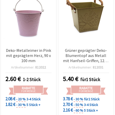
Deko-Metalleimer in Pink
Grüner geprägter Deko-
mit geprägtem Herz, 90 x
Blumentopf aus Metall
100 mm
mit Hanfseil-Griffen, 120 x
134 mm – Perfekt für
Artikelnummer:
812022
Artikelnummer:
812031
Pflanzen, Garten &
gemütliche Wohn-Deko
2.60
€
5.40
€
1-2 Stück
für1 Stück
RABATTE
RABATTE
FÜR MENGE
FÜR MENGE
2.08 €
3.78 €
- 20 %
3-4 Stück
- 30 %
für2 Stück
1.82 €
2.70 €
- 30 %
5 Stück +
- 50 %
3-4 Stück
2.16 €
- 60 %
5 Stück +