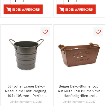
IN DEN WARENKORB
IN DEN WARENKORB
Stilvoller grauer Deko-
Beiger Deko-Blumentopf
Metalleimer mit Prägung,
aus Metall für Blumen mit
104 x 105 mm – Perfekt
Hanfseilgriffen und
für Pflanzen, Geschenke,
Aufschrift ’Flowers &
Artikelnummer:
812063
Artikelnummer:
812047
DIY & kreative Wohn-Deko
Garden’, 122 x 210 x 100