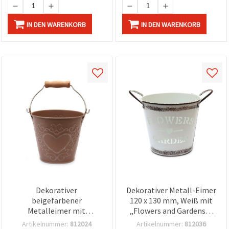
IN DEN WARENKORB
IN DEN WARENKORB
Dekorativer
Dekorativer Metall-Eimer
beigefarbener
120 x 130 mm, Weiß mit
Metalleimer mit
„Flowers and Gardens“-
geprägtem Herz, 90 x 100
Design
Artikelnummer:
812024
Artikelnummer:
812036