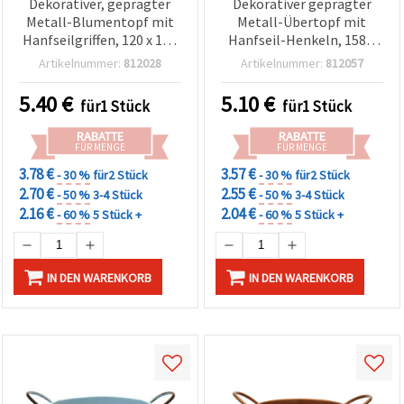
Dekorativer, geprägter
Dekorativer geprägter
Metall-Blumentopf mit
Metall-Übertopf mit
Hanfseilgriffen, 120 x 134
Hanfseil-Henkeln, 158 x
mm, Weiß
104 mm, grün
Artikelnummer:
812028
Artikelnummer:
812057
5.40
€
5.10
€
für1 Stück
für1 Stück
RABATTE
RABATTE
FÜR MENGE
FÜR MENGE
3.78 €
3.57 €
- 30 %
für2 Stück
- 30 %
für2 Stück
2.70 €
2.55 €
- 50 %
3-4 Stück
- 50 %
3-4 Stück
2.16 €
2.04 €
- 60 %
5 Stück +
- 60 %
5 Stück +
IN DEN WARENKORB
IN DEN WARENKORB