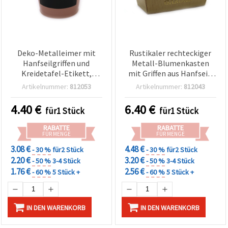
Deko-Metalleimer mit
Rustikaler rechteckiger
Hanfseilgriffen und
Metall-Blumenkasten
Kreidetafel-Etikett,
mit Griffen aus Hanfseil,
Beige, 120 x 130 mm
grün, 122 x 210 x 100 mm,
Artikelnummer:
812053
Artikelnummer:
812043
Aufschrift „FLOWERS &
GARDEN“ – Deko, DIY,
4.40
€
6.40
€
für1 Stück
für1 Stück
Basteln
RABATTE
RABATTE
FÜR MENGE
FÜR MENGE
3.08 €
4.48 €
- 30 %
für2 Stück
- 30 %
für2 Stück
2.20 €
3.20 €
- 50 %
3-4 Stück
- 50 %
3-4 Stück
1.76 €
2.56 €
- 60 %
5 Stück +
- 60 %
5 Stück +
IN DEN WARENKORB
IN DEN WARENKORB