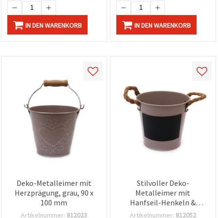
IN DEN WARENKORB
IN DEN WARENKORB
Deko-Metalleimer mit
Stilvoller Deko-
Herzprägung, grau, 90 x
Metalleimer mit
100 mm
Hanfseil-Henkeln &
Kreidetafel-Etikett, Rose
Artikelnummer:
812023
Artikelnummer:
812052