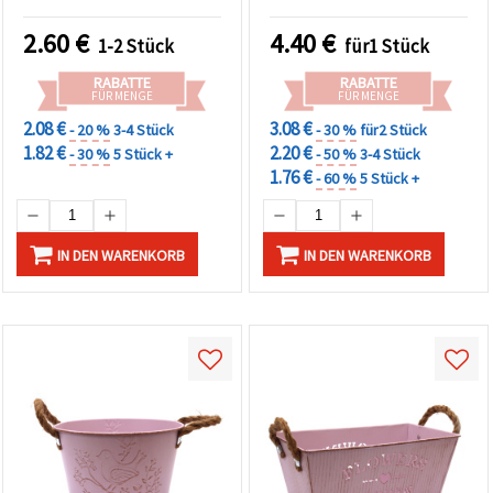
Ash, 120 x 130 mm –
Perfekt für moderne
2.60
€
4.40
€
1-2 Stück
für1 Stück
Wohn-Deko & kreative
Arrangements
RABATTE
RABATTE
FÜR MENGE
FÜR MENGE
2.08 €
3.08 €
- 20 %
3-4 Stück
- 30 %
für2 Stück
1.82 €
2.20 €
- 30 %
5 Stück +
- 50 %
3-4 Stück
1.76 €
- 60 %
5 Stück +
IN DEN WARENKORB
IN DEN WARENKORB