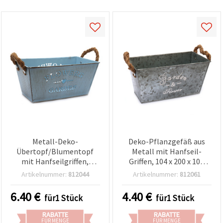
Metall-Deko-
Deko-Pflanzgefäß aus
Übertopf/Blumentopf
Metall mit Hanfseil-
mit Hanfseilgriffen,
Griffen, 104 x 200 x 100
Design „Flowers and
mm, für Garten &
Artikelnummer:
812044
Artikelnummer:
812061
Gardens“, 122×210×100
Floristik
mm, Blau
6.40
€
4.40
€
für1 Stück
für1 Stück
RABATTE
RABATTE
FÜR MENGE
FÜR MENGE