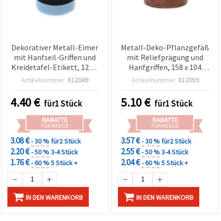
Dekorativer Metall-Eimer
Metall-Deko-Pflanzgefäß
mit Hanfseil-Griffen und
mit Reliefprägung und
Kreidetafel-Etikett, 120 x
Hanfgriffen, 158 x 104
130 mm, Blau – zum
mm, Beige
Artikelnummer:
812049
Artikelnummer:
812059
Basteln, Deko & DIY
4.40
€
5.10
€
für1 Stück
für1 Stück
RABATTE
RABATTE
FÜR MENGE
FÜR MENGE
3.08 €
3.57 €
- 30 %
für2 Stück
- 30 %
für2 Stück
2.20 €
2.55 €
- 50 %
3-4 Stück
- 50 %
3-4 Stück
1.76 €
2.04 €
- 60 %
5 Stück +
- 60 %
5 Stück +
IN DEN WARENKORB
IN DEN WARENKORB