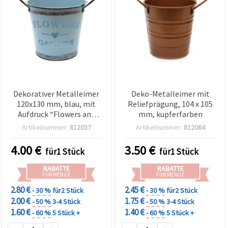
Dekorativer Metalleimer
Deko-Metalleimer mit
120x130 mm, blau, mit
Reliefprägung, 104 x 105
Aufdruck “Flowers and
mm, kupferfarben
Gardens“
Artikelnummer:
812037
Artikelnummer:
812064
4.00
€
3.50
€
für1 Stück
für1 Stück
RABATTE
RABATTE
FÜR MENGE
FÜR MENGE
2.80 €
2.45 €
- 30 %
für2 Stück
- 30 %
für2 Stück
2.00 €
1.75 €
- 50 %
3-4 Stück
- 50 %
3-4 Stück
1.60 €
1.40 €
- 60 %
5 Stück +
- 60 %
5 Stück +