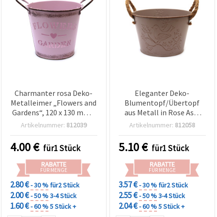
Charmanter rosa Deko-
Eleganter Deko-
Metalleimer „Flowers and
Blumentopf/Übertopf
Gardens“, 120 x 130 mm –
aus Metall in Rose Ash,
Perfekt für Pflanzen,
mit geprägtem Muster &
Artikelnummer:
812039
Artikelnummer:
812058
Geschenke & Wohndeko
Hanfseil-Henkeln, 158 x
104 mm – perfekt für
4.00
€
5.10
€
für1 Stück
für1 Stück
Pflanzen, Garten &
stilvolle DIY-Wohndeko
RABATTE
RABATTE
FÜR MENGE
FÜR MENGE
2.80 €
3.57 €
- 30 %
für2 Stück
- 30 %
für2 Stück
2.00 €
2.55 €
- 50 %
3-4 Stück
- 50 %
3-4 Stück
1.60 €
2.04 €
- 60 %
5 Stück +
- 60 %
5 Stück +