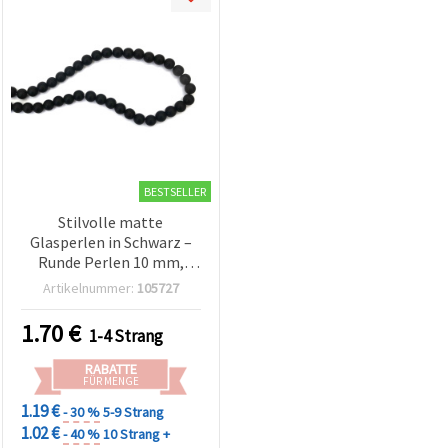
BESTSELLER
Stilvolle matte
Glasperlen in Schwarz –
Runde Perlen 10 mm,
Loch 1 mm, ca. 85 Stück,
Artikelnummer:
105727
Perlenstrang zum
Schmuck basteln
1.70
€
1-4 Strang
(modern & elegant)
RABATTE
FÜR MENGE
1.19 €
- 30 %
5-9 Strang
1.02 €
- 40 %
10 Strang +