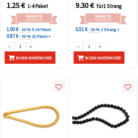
Lebendige,
Stk., DIY Schmuckzubehör
können Sie
1.25
€
9.30
€
1-4 Paket
für1 Strang
jederzeit
naturinspirierte Akzente
& Bastelbedarf
ändern
für Schmuck & Basteln
RABATTE
RABATTE
oder
FÜR MENGE
FÜR MENGE
widerrufen.
Impressum
1.00 €
6.51 €
- 20 %
5-24 Paket
- 30 %
2 Strang +
Datenschutzerklärung
0.87 €
- 30 %
25 Paket +
Cookie-
Richtlinie
Alle
IN DEN WARENKORB
IN DEN WARENKORB
akzeptieren
Cookie-
Einstellungen