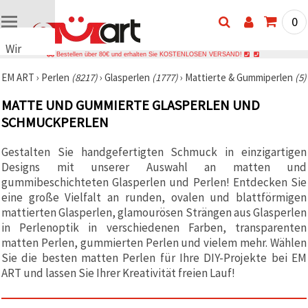
0
Wir
Bestellen über 80€ und erhalten Sie KOSTENLOSEN VERSAND!
verwenden
EM ART
›
Perlen
(8217)
›
Glasperlen
(1777)
›
Mattierte & Gummiperlen
(5)
Cookies
🍪 Wir
MATTE UND GUMMIERTE GLASPERLEN UND
verwenden
SCHMUCKPERLEN
Cookies
und
ähnliche
Gestalten Sie handgefertigten Schmuck in einzigartigen
Technologien,
um das
Designs mit unserer Auswahl an matten und
ordnungsgemäße
gummibeschichteten Glasperlen und Perlen! Entdecken Sie
Funktionieren
eine große Vielfalt an runden, ovalen und blattförmigen
der Website
sicherzustellen,
mattierten Glasperlen, glamourösen Strängen aus Glasperlen
Ihr
in Perlenoptik in verschiedenen Farben, transparenten
Nutzungserlebnis
matten Perlen, gummierten Perlen und vielem mehr. Wählen
zu
verbessern
Sie die besten matten Perlen für Ihre DIY-Projekte bei EM
und, mit
ART und lassen Sie Ihrer Kreativität freien Lauf!
Ihrer
Einwilligung,
den
Datenverkehr