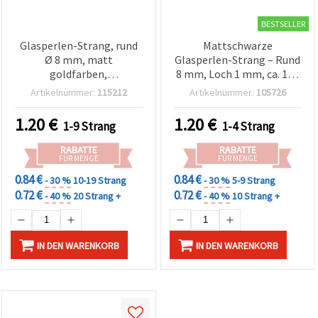
BESTSELLER
Glasperlen-Strang, rund
Mattschwarze
Ø 8 mm, matt
Glasperlen-Strang – Rund
goldfarben,
8 mm, Loch 1 mm, ca. 100
perlmuttbeschichtet,
Stück für moderne &
Artikelnummer:
115212
Artikelnummer:
105726
Loch 1 mm, ca. 80 cm
elegante
(~115 Stk.), für
Schmuckherstellung DIY
1.20
€
1.20
€
1-9 Strang
1-4 Strang
Schmuckherstellung &
Basteln
RABATTE
RABATTE
FÜR MENGE
FÜR MENGE
0.84 €
0.84 €
- 30 %
10-19 Strang
- 30 %
5-9 Strang
0.72 €
0.72 €
- 40 %
20 Strang +
- 40 %
10 Strang +
IN DEN WARENKORB
IN DEN WARENKORB