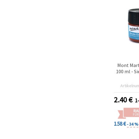
Mont Mart
100 ml - S
Artikelnu
2.40
€
1
RA
FÜR
1.58 €
- 34 %