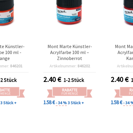
e Künstler-
Mont Marte Künstler-
Mont Mar
be 100 ml -
Acrylfarbe 100 ml –
Acrylfa
ange
Zinnoberrot
Ka
mmer:
846201
Artikelnummer:
846202
Artikeln
2.40
€
2.40
€
-2 Stück
1-2 Stück
BATTE
RABATTE
R
 MENGE
FÜR MENGE
FÜ
1.58 €
1.58 €
3 Stück +
- 34 %
3 Stück +
- 34 