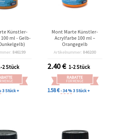
te Künstler-
Mont Marte Künstler-
 100 ml - Gelb-
Acrylfarbe 100 ml –
Dunkelgelb)
Orangegelb
ummer:
846199
Artikelnummer:
846200
2.40
€
1-2 Stück
1-2 Stück
ABATTE
RABATTE
R MENGE
FÜR MENGE
1.58 €
%
3 Stück +
- 34 %
3 Stück +