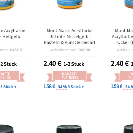
e Acrylfarbe
Mont Marte Acrylfarbe
Mont Mar
– Hellgelb
100 ml – Mittelgelb |
Acrylfarbe
Basteln & Künstlerbedarf
Ocker (
mmer:
846197
Artikelnummer:
846198
Artikeln
2.40
€
2.40
€
-2 Stück
1-2 Stück
BATTE
RABATTE
R
 MENGE
FÜR MENGE
FÜ
1.58 €
1.58 €
3 Stück +
- 34 %
3 Stück +
- 34 