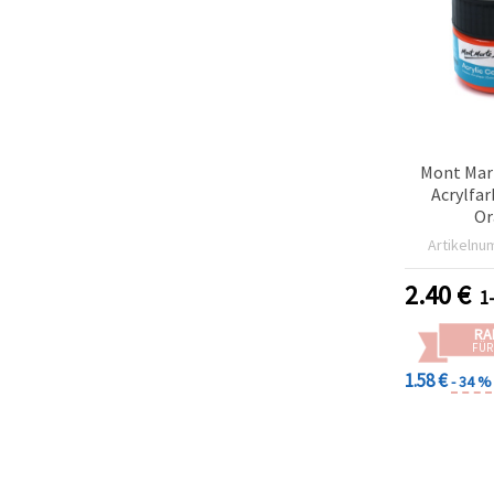
Mont Mart
Acrylfar
Or
Artikelnu
2.40
€
1
RA
FÜR
1.58 €
- 34 %