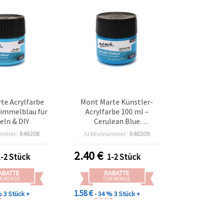
te Acrylfarbe
Mont Marte Künstler-
Himmelblau für
Acrylfarbe 100 ml –
eln & DIY
Cerulean Blue
(Coelinblau)
ummer:
846208
Artikelnummer:
846209
2.40
€
1-2 Stück
1-2 Stück
ABATTE
RABATTE
R MENGE
FÜR MENGE
1.58 €
%
3 Stück +
- 34 %
3 Stück +