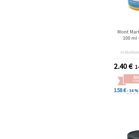
Mont Mart
100 ml 
Artikelnu
2.40
€
1
RA
FÜR
1.58 €
- 34 %