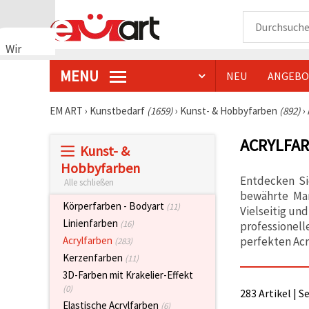
Wir
verwenden
MENU
NEU
ANGEBO
Cookies
🍪 Wir
verwenden
EM ART
›
Kunstbedarf
(1659)
›
Kunst- & Hobbyfarben
(892)
›
Cookies
und
ACRYLFA
ähnliche
Kunst- &
Technologien,
um das
Hobbyfarben
ordnungsgemäße
Entdecken Si
Alle schließen
Funktionieren
bewährte Mar
der Website
Körperfarben - Bodyart
(11)
sicherzustellen,
Vielseitig un
Ihr
Linienfarben
(16)
professionel
Nutzungserlebnis
perfekten Acr
Acrylfarben
(283)
zu
verbessern
Kerzenfarben
(11)
und, mit
3D-Farben mit Krakelier-Effekt
Ihrer
Einwilligung,
(0)
283 Artikel | S
den
Elastische Acrylfarben
(6)
Datenverkehr