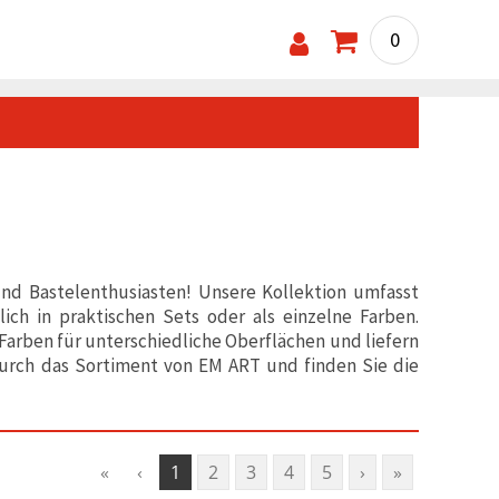
0
und Bastelenthusiasten! Unsere Kollektion umfasst
ch in praktischen Sets oder als einzelne Farben.
 Farben für unterschiedliche Oberflächen und liefern
durch das Sortiment von EM ART und finden Sie die
«
‹
1
2
3
4
5
›
»