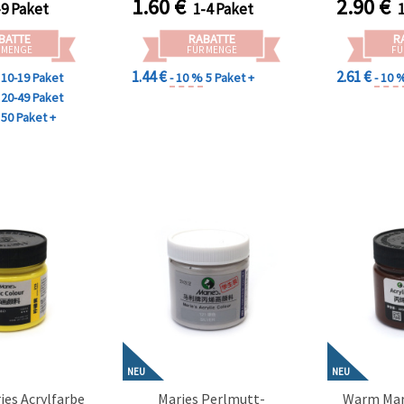
1.60
€
2.90
€
-9 Paket
1-4 Paket
Bastelprojekte
BATTE
RABATTE
R
 MENGE
FÜR MENGE
FÜ
1.44 €
2.61 €
10-19 Paket
- 10 %
5 Paket +
- 10 
20-49 Paket
50 Paket +
NEU
NEU
ies Acrylfarbe
Maries Perlmutt-
Warm Mari