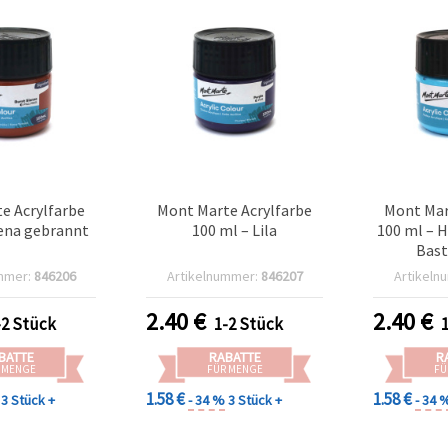
e Acrylfarbe
Mont Marte Acrylfarbe
Mont Mar
iena gebrannt
100 ml – Lila
100 ml – 
Bast
mmer:
846206
Artikelnummer:
846207
Artikeln
2.40
€
2.40
€
-2 Stück
1-2 Stück
BATTE
RABATTE
R
 MENGE
FÜR MENGE
FÜ
1.58 €
1.58 €
3 Stück +
- 34 %
3 Stück +
- 34 