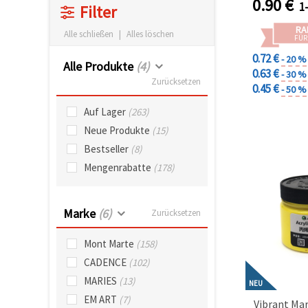
0.90
€
können Sie
1
Filter
jederzeit
ändern
RA
Alle schließen
|
Alles löschen
oder
FÜR
widerrufen.
0.72 €
- 20 %
Impressum
Alle Produkte
(4)
Datenschutzerklärung
0.63 €
- 30 %
Zurücksetzen
Cookie-
0.45 €
- 50 %
Richtlinie
Auf Lager
(263)
Alle
Neue Produkte
(15)
akzeptieren
Bestseller
(8)
Mengenrabatte
(178)
Cookie-
Einstellungen
Marke
(6)
Zurücksetzen
Mont Marte
(158)
CADENCE
(102)
MARIES
(13)
NEU
EM ART
(7)
Vibrant Mar