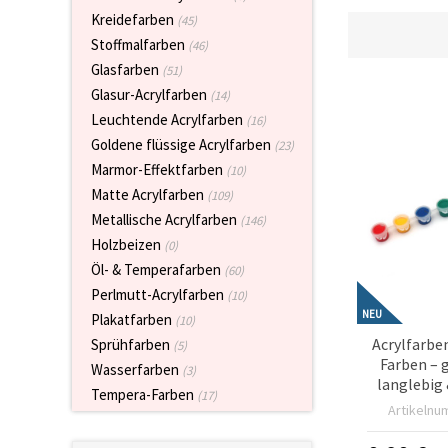
zu
Kreidefarben
(45)
analysieren
Stoffmalfarben
(46)
sowie
relevantere
Glasfarben
(51)
Inhalte und
Glasur-Acrylfarben
Werbung
(14)
anzuzeigen,
Leuchtende Acrylfarben
(16)
auch mit
Unterstützung
Goldene flüssige Acrylfarben
(23)
unserer
Marmor-Effektfarben
(10)
Partner für
Analyse
Matte Acrylfarben
(109)
und
Metallische Acrylfarben
(146)
Marketing.
Holzbeizen
(0)
Sie können
alle
Öl- & Temperafarben
(60)
Cookies
Perlmutt-Acrylfarben
akzeptieren,
(10)
ablehnen
NEU
Plakatfarben
(10)
oder Ihre
Acrylfarben
Auswahl in
Sprühfarben
(5)
den
Farben – 
Wasserfarben
(3)
Einstellungen
langlebig 
individuell
Tempera-Farben
(17)
Künstler 
festlegen.
Artikelnu
Krea
Ihre
Einwilligung