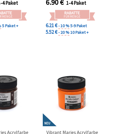
6.90
€
1-4 Paket
1-4 Paket
Bastelprojekte
ABATTE
RABATTE
R MENGE
FÜR MENGE
6.21 €
%
5 Paket +
- 10 %
5-9 Paket
5.52 €
- 20 %
10 Paket +
NEU
es Acrylfarbe
Vibrant Maries Acrylfarbe