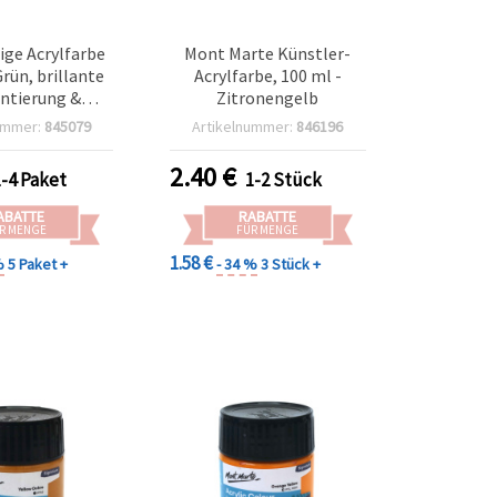
ge Acrylfarbe
Mont Marte Künstler-
Grün, brillante
Acrylfarbe, 100 ml -
ntierung &
Zitronengelb
ige Textur für
ummer:
845079
Artikelnummer:
846196
r, Schüler &
astel- und DIY-
2.40
€
1-4 Paket
1-2 Stück
ojekte
ABATTE
RABATTE
R MENGE
FÜR MENGE
1.58 €
%
5 Paket +
- 34 %
3 Stück +