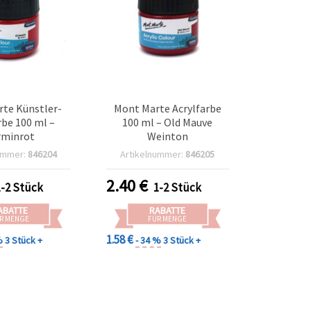
te Künstler-
Mont Marte Acrylfarbe
rbe 100 ml –
100 ml – Old Mauve
rminrot
Weinton
ummer:
846204
Artikelnummer:
846205
2.40
€
1-2 Stück
1-2 Stück
ABATTE
RABATTE
R MENGE
FÜR MENGE
1.58 €
%
3 Stück +
- 34 %
3 Stück +