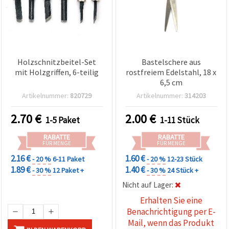
Holzschnitzbeitel-Set
Bastelschere aus
mit Holzgriffen, 6-teilig
rostfreiem Edelstahl, 18 x
6,5 cm
Artikelnummer:
820729
Artikelnummer:
314203
2.70
€
2.00
€
1-5 Paket
1-11 Stück
RABATTE
RABATTE
FÜR MENGE
FÜR MENGE
2.16 €
1.60 €
- 20 %
6-11 Paket
- 20 %
12-23 Stück
1.89 €
1.40 €
- 30 %
12 Paket +
- 30 %
24 Stück +
Nicht auf Lager:
Erhalten Sie eine
Benachrichtigung per E-
Mail, wenn das Produkt