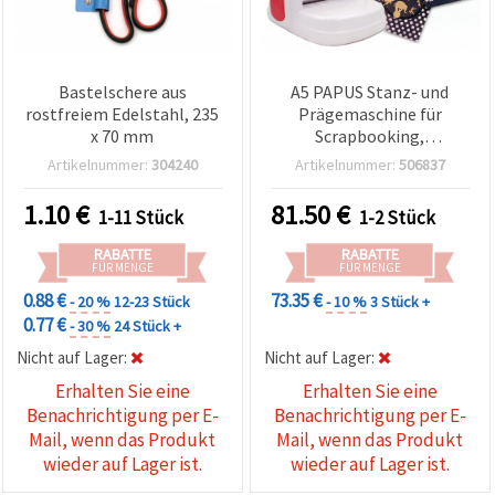
Bastelschere aus
A5 PAPUS Stanz- und
rostfreiem Edelstahl, 235
Prägemaschine für
x 70 mm
Scrapbooking,
Kartengestaltung und
Artikelnummer:
304240
Artikelnummer:
506837
festliche Bastelarbeiten
1.10
€
81.50
€
1-11 Stück
1-2 Stück
RABATTE
RABATTE
FÜR MENGE
FÜR MENGE
0.88 €
73.35 €
- 20 %
12-23 Stück
- 10 %
3 Stück +
0.77 €
- 30 %
24 Stück +
Nicht auf Lager:
Nicht auf Lager:
Erhalten Sie eine
Erhalten Sie eine
Benachrichtigung per E-
Benachrichtigung per E-
Mail, wenn das Produkt
Mail, wenn das Produkt
wieder auf Lager ist.
wieder auf Lager ist.