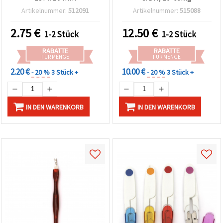
Artikelnummer:
512091
Artikelnummer:
515088
2.75
€
12.50
€
1-2 Stück
1-2 Stück
RABATTE
RABATTE
FÜR MENGE
FÜR MENGE
2.20 €
10.00 €
- 20 %
3 Stück +
- 20 %
3 Stück +
IN DEN WARENKORB
IN DEN WARENKORB