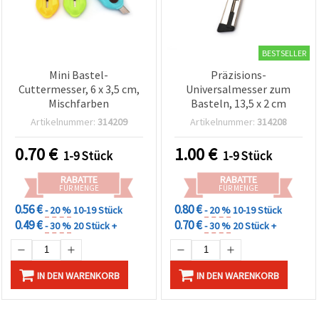
BESTSELLER
Mini Bastel-
Präzisions-
Cuttermesser, 6 x 3,5 cm,
Universalmesser zum
Mischfarben
Basteln, 13,5 x 2 cm
Artikelnummer:
314209
Artikelnummer:
314208
0.70
€
1.00
€
1-9 Stück
1-9 Stück
RABATTE
RABATTE
FÜR MENGE
FÜR MENGE
0.56 €
0.80 €
- 20 %
10-19 Stück
- 20 %
10-19 Stück
0.49 €
0.70 €
- 30 %
20 Stück +
- 30 %
20 Stück +
IN DEN WARENKORB
IN DEN WARENKORB