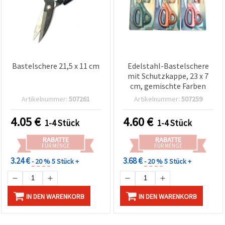
Bastelschere 21,5 x 11 cm
Edelstahl-Bastelschere
mit Schutzkappe, 23 x 7
cm, gemischte Farben
Artikelnummer:
507261
Artikelnummer:
507259
4.05
€
4.60
€
1-4 Stück
1-4 Stück
RABATTE
RABATTE
FÜR MENGE
FÜR MENGE
3.24 €
3.68 €
- 20 %
5 Stück +
- 20 %
5 Stück +
IN DEN WARENKORB
IN DEN WARENKORB