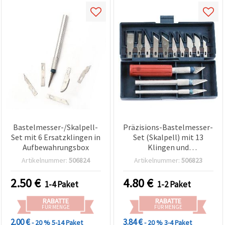
Bastelmesser-/Skalpell-
Präzisions-Bastelmesser-
Set mit 6 Ersatzklingen in
Set (Skalpell) mit 13
Aufbewahrungsbox
Klingen und
Aufbewahrungsbox
Artikelnummer:
506824
Artikelnummer:
506823
2.50
€
4.80
€
1-4 Paket
1-2 Paket
RABATTE
RABATTE
FÜR MENGE
FÜR MENGE
2.00 €
3.84 €
- 20 %
5-14 Paket
- 20 %
3-4 Paket