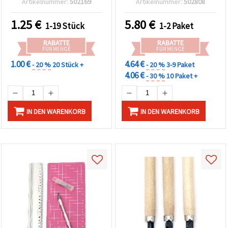
Artikelnummer:
502169
Artikelnummer:
502808
1.25
€
5.80
€
1-19 Stück
1-2 Paket
RABATTE
RABATTE
FÜR MENGE
FÜR MENGE
1.00 €
4.64 €
- 20 %
20 Stück +
- 20 %
3-9 Paket
4.06 €
- 30 %
10 Paket +
IN DEN WARENKORB
IN DEN WARENKORB