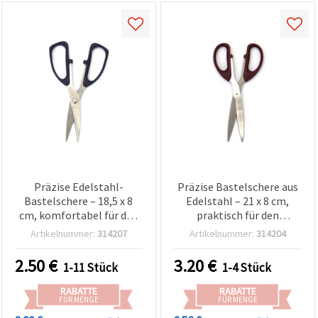
Präzise Edelstahl-
Präzise Bastelschere aus
Bastelschere – 18,5 x 8
Edelstahl – 21 x 8 cm,
cm, komfortabel für den
praktisch für den
täglichen Gebrauch
täglichen Gebrauch
Artikelnummer:
314207
Artikelnummer:
314204
2.50
€
3.20
€
1-11 Stück
1-4 Stück
RABATTE
RABATTE
FÜR MENGE
FÜR MENGE