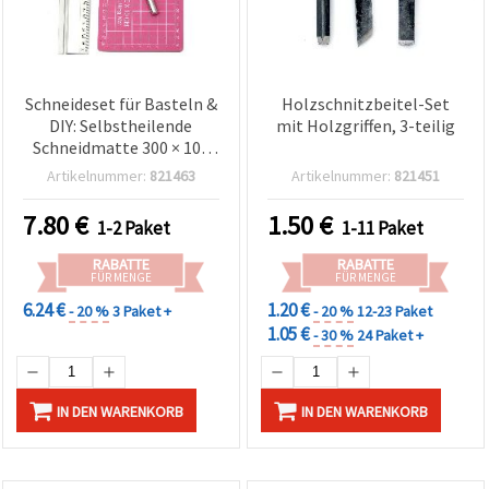
Schneideset für Basteln &
Holzschnitzbeitel-Set
DIY: Selbstheilende
mit Holzgriffen, 3-teilig
Schneidmatte 300 × 100
mm, rutschfestes
Artikelnummer:
821463
Artikelnummer:
821451
Metalllineal 30 cm und
Bastelmesser (Skalpell)
7.80
€
1.50
€
1-2 Paket
1-11 Paket
mit 2 Ersatzklingen
RABATTE
RABATTE
FÜR MENGE
FÜR MENGE
6.24 €
1.20 €
- 20 %
3 Paket +
- 20 %
12-23 Paket
1.05 €
- 30 %
24 Paket +
IN DEN WARENKORB
IN DEN WARENKORB