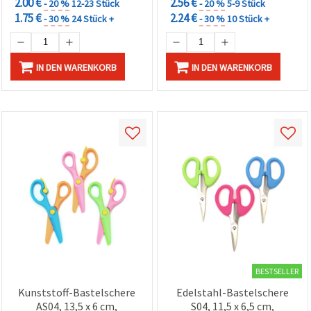
2.00 €
2.56 €
- 20 %
12-23 Stück
- 20 %
5-9 Stück
1.75 €
2.24 €
- 30 %
24 Stück +
- 30 %
10 Stück +
IN DEN WARENKORB
IN DEN WARENKORB
BESTSELLER
Kunststoff-Bastelschere
Edelstahl-Bastelschere
AS04, 13,5 x 6 cm,
S04, 11,5 x 6,5 cm,