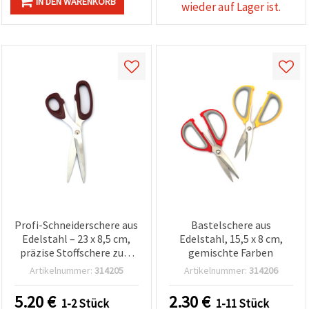
IN DEN WARENKORB
wieder auf Lager ist.
Profi-Schneiderschere aus
Bastelschere aus
Edelstahl – 23 x 8,5 cm,
Edelstahl, 15,5 x 8 cm,
präzise Stoffschere zum
gemischte Farben
Zuschneiden
Artikelnummer:
314205
Artikelnummer:
314206
5.20
€
2.30
€
1-2 Stück
1-11 Stück