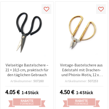
Vielseitige Bastelschere –
Vintage-Bastelschere aus
21 × 10,5 cm, praktisch für
Edelstahl mit Drachen-
den täglichen Gebrauch
und Phönix-Motiv, 12 x 8
cm
Artikelnummer:
507260
Artikelnummer:
507253
4.05
€
4.50
€
1-4 Stück
1-4 Stück
RABATTE
RABATTE
FÜR MENGE
FÜR MENGE