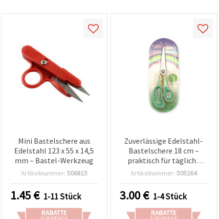
Mini Bastelschere aus
Zuverlässige Edelstahl-
Edelstahl 123 x 55 x 14,5
Bastelschere 18 cm –
mm – Bastel-Werkzeug
praktisch für tägliche
Schneidarbeiten
Artikelnummer:
506815
Artikelnummer:
505264
1.45
€
3.00
€
1-11 Stück
1-4 Stück
RABATTE
RABATTE
FÜR MENGE
FÜR MENGE