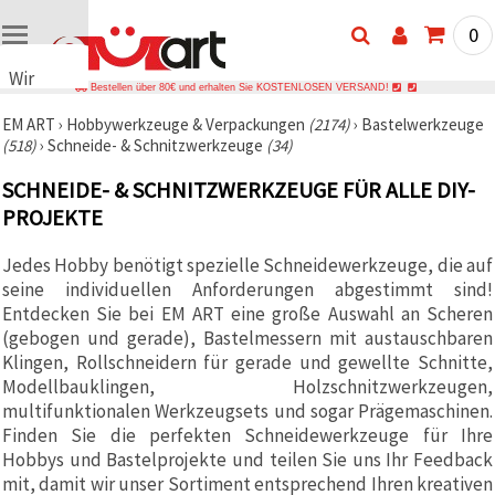
0
Wir
Bestellen über 80€ und erhalten Sie KOSTENLOSEN VERSAND!
verwenden
EM ART
›
Hobbywerkzeuge & Verpackungen
(2174)
›
Bastelwerkzeuge
Cookies
(518)
›
Schneide- & Schnitzwerkzeuge
(34)
🍪 Wir
verwenden
SCHNEIDE- & SCHNITZWERKZEUGE FÜR ALLE DIY-
Cookies
und
PROJEKTE
ähnliche
Technologien,
Jedes Hobby benötigt spezielle Schneidewerkzeuge, die auf
um das
ordnungsgemäße
seine individuellen Anforderungen abgestimmt sind!
Funktionieren
Entdecken Sie bei EM ART eine große Auswahl an Scheren
der Website
sicherzustellen,
(gebogen und gerade), Bastelmessern mit austauschbaren
Ihr
Klingen, Rollschneidern für gerade und gewellte Schnitte,
Nutzungserlebnis
Modellbauklingen, Holzschnitzwerkzeugen,
zu
verbessern
multifunktionalen Werkzeugsets und sogar Prägemaschinen.
und, mit
Finden Sie die perfekten Schneidewerkzeuge für Ihre
Ihrer
Hobbys und Bastelprojekte und teilen Sie uns Ihr Feedback
Einwilligung,
den
mit, damit wir unser Sortiment entsprechend Ihren kreativen
Datenverkehr