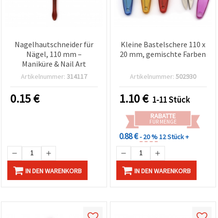
Nagelhautschneider für
Kleine Bastelschere 110 x
Nägel, 110 mm –
20 mm, gemischte Farben
Maniküre & Nail Art
Artikelnummer:
314117
Artikelnummer:
502930
0.15
€
1.10
€
1-11 Stück
RABATTE
FÜR MENGE
0.88 €
- 20 %
12 Stück +
IN DEN WARENKORB
IN DEN WARENKORB