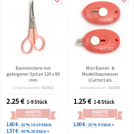
Bastelschere mit
Mini Bastel- &
gebogener Spitze 120 x 60
Modellbaumesser
mm
(Cutter) als
Schlüsselanhänger, 9 mm,
Artikelnummer:
502915
Artikelnummer:
502901
DELI
2.25
€
1.25
€
1-9 Stück
1-8 Stück
RABATTE
RABATTE
FÜR MENGE
FÜR MENGE
1.80 €
1.00 €
- 20 %
10-19 Stück
- 20 %
9 Stück +
1.57 €
- 30 %
20 Stück +