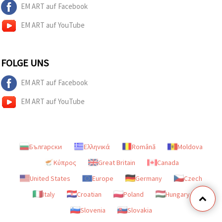
EM ART auf Facebook
EM ART auf YouTube
FOLGE UNS
EM ART auf Facebook
EM ART auf YouTube
Български
Ελληνικά
Română
Moldova
Κύπρος
Great Britain
Canada
United States
Europe
Germany
Czech
Italy
Croatian
Poland
Hungary
Slovenia
Slovakia