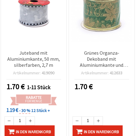
Juteband mit
Grünes Organza-
Aluminiumkante, 50 mm,
Dekoband mit
silberfarben, 2,7 m
Aluminiumkante und
goldfarbenem
Artikelnummer:
419090
Artikelnummer:
412633
Glitzerdruck, 60 mm x
2,70 m
1.70
€
1.70
€
1-11 Stück
RABATTE
FÜR MENGE
1.19 €
- 30 %
12 Stück +
IN DEN WARENKORB
IN DEN WARENKORB