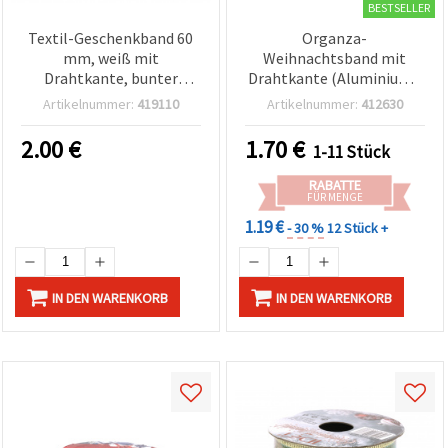
BESTSELLER
Textil-Geschenkband 60
Organza-
mm, weiß mit
Weihnachtsband mit
Drahtkante, bunter
Drahtkante (Aluminium),
Motivdruck „Grüße &
Rot mit goldfarbenem
Artikelnummer:
419110
Artikelnummer:
412630
Wünsche“ – 2,7 m
Glitzer, gemischte Motive
(Sterne & Ranken), 60 mm
2.00
€
1.70
€
1-11 Stück
breit, 2,7 m Rolle – für
Kränze,
RABATTE
Geschenkverpackungen &
FÜR MENGE
Weihnachtsbasteln
1.19 €
- 30 %
12 Stück +
IN DEN WARENKORB
IN DEN WARENKORB