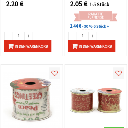
Aluminium –
2.20
€
2.05
€
1-5 Stück
Dekoband/Geschenkband
für Schleifen, Kränze,
RABATTE
Geschenkverpackungen &
FÜR MENGE
Weihnachtsbasteln
1.44 €
- 30 %
6 Stück +
IN DEN WARENKORB
IN DEN WARENKORB