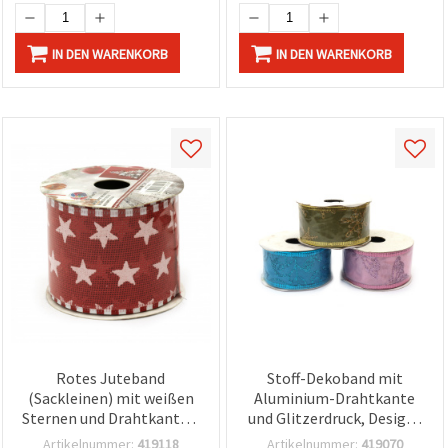
IN DEN WARENKORB
IN DEN WARENKORB
Rotes Juteband
Stoff-Dekoband mit
(Sackleinen) mit weißen
Aluminium-Drahtkante
Sternen und Drahtkante –
und Glitzerdruck, Designs
60 mm x 2,7 m –
gemischt, 38 mm x 2,70 m
Artikelnummer:
419118
Artikelnummer:
419070