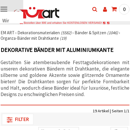
0
Wir
Bestellen über 80€ und erhalten Sie KOSTENLOSEN VERSAND!
verwenden
EM ART
›
Dekorationsmaterialien
(5582)
›
Bänder & Spitzen
(1046)
›
Cookies
Organza-Bänder mit Drahtkante
(19)
🍪 Wir
verwenden
DEKORATIVE BÄNDER MIT ALUMINIUMKANTE
Cookies
und
ähnliche
Gestalten Sie atemberaubende Festtagsdekorationen mit
Technologien,
unseren dekorativen Bändern mit Drahtkante, die elegante
um das
ordnungsgemäße
silberne und goldene Akzente sowie glitzernde Ornamente
Funktionieren
bieten! Die Drahtkanten sorgen für perfekte Formbarkeit
der Website
und Halt, wodurch diese Bänder ideal für luxuriöse, festliche
sicherzustellen,
Ihr
Designs zu erschwinglichen Preisen sind.
Nutzungserlebnis
zu
verbessern
19 Artikel | Seiten 1/1
und, mit
Ihrer
FILTER
Einwilligung,
den
Datenverkehr