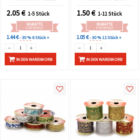
Rustikales Dekoband &
Geschenkband für
2.05
€
1.50
€
1-5 Stück
1-11 Stück
Weihnachten, Kränze und
Geschenkverpackung –
RABATTE
RABATTE
Rolle
FÜR MENGE
FÜR MENGE
1.44 €
1.05 €
- 30 %
6 Stück +
- 30 %
12 Stück +
IN DEN WARENKORB
IN DEN WARENKORB