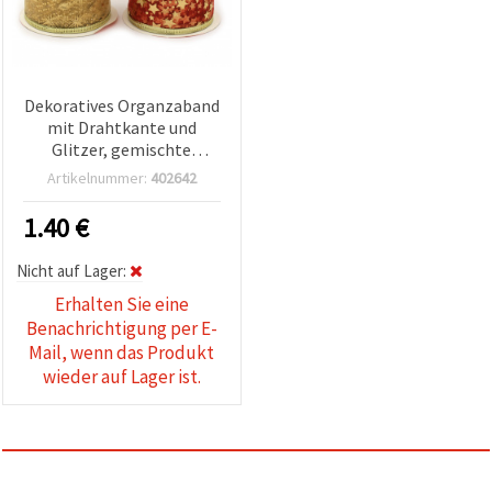
Dekoratives Organzaband
mit Drahtkante und
Glitzer, gemischte
Muster, 50 mm x 2,7 m
Artikelnummer:
402642
1.40
€
Nicht auf Lager:
Erhalten Sie eine
Benachrichtigung per E-
Mail, wenn das Produkt
wieder auf Lager ist.