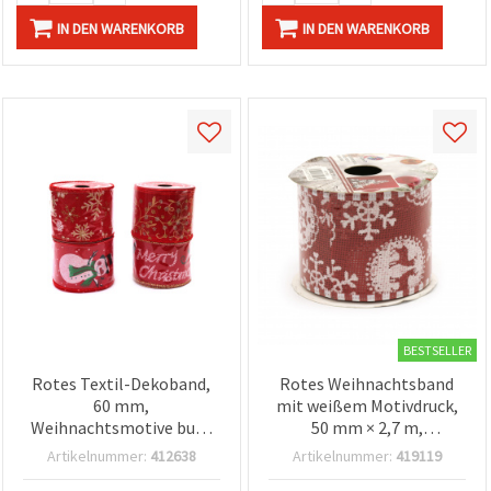
können Sie
jederzeit
IN DEN WARENKORB
IN DEN WARENKORB
ändern
oder
widerrufen.
Impressum
Datenschutzerklärung
Cookie-
Richtlinie
Alle
akzeptieren
Cookie-
Einstellungen
BESTSELLER
Rotes Textil-Dekoband,
Rotes Weihnachtsband
60 mm,
mit weißem Motivdruck,
Weihnachtsmotive bunt
50 mm × 2,7 m,
gemischt – 2,7 m
Drahtkante aus
Artikelnummer:
412638
Artikelnummer:
419119
silberfarbenem