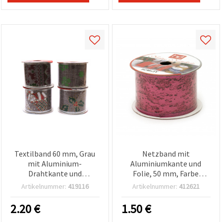
Textilband 60 mm, Grau
Netzband mit
mit Aluminium-
Aluminiumkante und
Drahtkante und
Folie, 50 mm, Farbe
Weihnachtsdruck,
Zyklam, ca. 2,7 m
Artikelnummer:
419116
Artikelnummer:
412621
gemischte Designs – 2,7
m
2.20
€
1.50
€