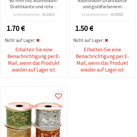
60 mm mit Aluminium-
Aluminium-Drahtkante
Drahtkante und rotem
und goldfarbenem
Glitzerdruck - 2,70 m
Glitzerdruck – 2,70 m
Artikelnummer:
412632
Artikelnummer:
419065
1.70
€
1.50
€
Nicht auf Lager:
Nicht auf Lager:
Erhalten Sie eine
Erhalten Sie eine
Benachrichtigung per E-
Benachrichtigung per E-
Mail, wenn das Produkt
Mail, wenn das Produkt
wieder auf Lager ist.
wieder auf Lager ist.