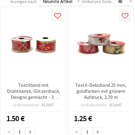
Anzeigen nach:
Artikel pro Seite:
zu
analysieren
sowie
relevantere
Inhalte und
Werbung
anzuzeigen,
auch mit
Unterstützung
unserer
Partner für
Analyse
und
Marketing.
Sie können
alle
Cookies
Textilband mit
Textil-Dekoband 25 mm,
akzeptieren,
Drahtkante, Glitzerdruck,
goldfarben mit grünem
ablehnen
Designs gemischt - 38
Aufdruck, 2,70 m
oder Ihre
mm x 2,70 m
Auswahl in
Artikelnummer:
412647
Artikelnummer:
412645
den
Einstellungen
1.50
€
1.25
€
individuell
festlegen.
Ihre
Einwilligung