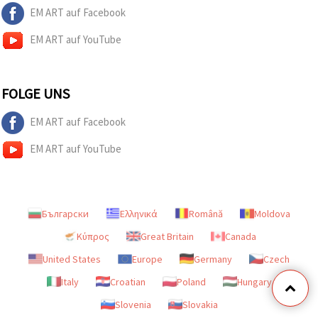
EM ART auf Facebook
EM ART auf YouTube
FOLGE UNS
EM ART auf Facebook
EM ART auf YouTube
Български
Ελληνικά
Română
Moldova
Κύπρος
Great Britain
Canada
United States
Europe
Germany
Czech
Italy
Croatian
Poland
Hungary
Slovenia
Slovakia