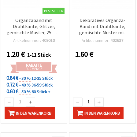
BESTSELLER
Organzaband mit
Dekoratives Organza-
Drahtkante, Glitzer,
Band mit Drahtkante,
gemischte Muster, 25 mm
gemischte Muster mit
x 2,5–2,7 m – Bastel- &
Glitzer, 63 mm x 2,7 m
Artikelnummer:
409010
Artikelnummer:
402637
Geschenkband
1.20
€
1.60
€
1-11 Stück
RABATTE
FÜR MENGE
0.84 €
- 30 %
12-35 Stück
0.72 €
- 40 %
36-59 Stück
0.60 €
- 50 %
60 Stück +
IN DEN WARENKORB
IN DEN WARENKORB