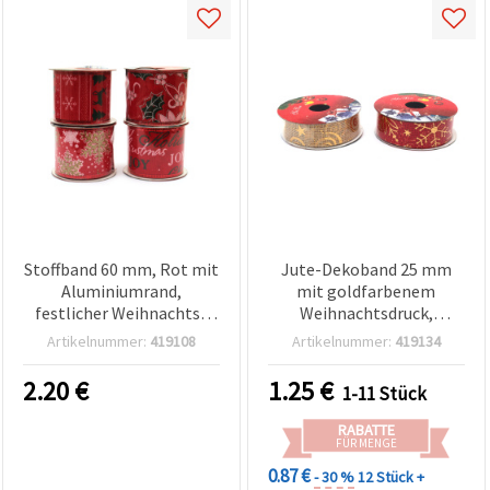
Stoffband 60 mm, Rot mit
Jute-Dekoband 25 mm
Aluminiumrand,
mit goldfarbenem
festlicher Weihnachts-
Weihnachtsdruck,
Glitzerdruck, gemischt –
gemischte Motive – 2,70
Artikelnummer:
419108
Artikelnummer:
419134
2,7 m
m
2.20
€
1.25
€
1-11 Stück
RABATTE
FÜR MENGE
0.87 €
- 30 %
12 Stück +