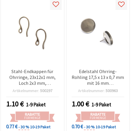
Stahl-Endkappen für
Edelstahl Ohrring-
Ohrringe, 23x12x1 mm,
Rohling 17,5 x 13 x 0,7 mm
Loch 2x3 mm,
mit 16 mm
silberfarben - 10 Stück
Cabochonfassung,
Artikelnummer:
500297
Artikelnummer:
500963
silberfarben – 6 Stück
1.10
€
1.00
€
1-9 Paket
1-9 Paket
RABATTE
RABATTE
FÜR MENGE
FÜR MENGE
0.77 €
0.70 €
- 30 %
10-19 Paket
- 30 %
10-19 Paket