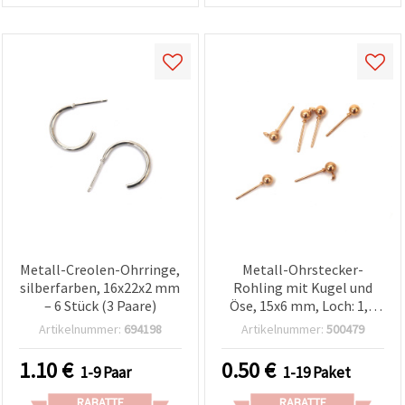
Metall-Creolen-Ohrringe,
Metall-Ohrstecker-
silberfarben, 16x22x2 mm
Rohling mit Kugel und
– 6 Stück (3 Paare)
Öse, 15x6 mm, Loch: 1,5
mm, goldfarben – 10
Artikelnummer:
694198
Artikelnummer:
500479
Stück
1.10
€
0.50
€
1-9 Paar
1-19 Paket
RABATTE
RABATTE