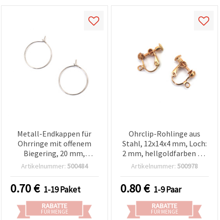
Metall-Endkappen für
Ohrclip-Rohlinge aus
Ohrringe mit offenem
Stahl, 12x14x4 mm, Loch:
Biegering, 20 mm,
2 mm, hellgoldfarben – 1
silberfarben – 20 Stück
Paar (2 Stk.)
Artikelnummer:
500484
Artikelnummer:
500978
0.70
€
0.80
€
1-19 Paket
1-9 Paar
RABATTE
RABATTE
FÜR MENGE
FÜR MENGE