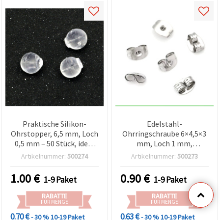
Praktische Silikon-
Edelstahl-
Ohrstopper, 6,5 mm, Loch
Ohrringschraube 6×4,5×3
0,5 mm – 50 Stück, ideal
mm, Loch 1 mm,
für Steckerohrringe & DIY-
silberfarben – 100 Stück,
Artikelnummer:
500274
Artikelnummer:
500273
Schmuckherstellung
Schmuckzubehör
Bastelbedarf
1.00
€
0.90
€
1-9 Paket
1-9 Paket
RABATTE
RABATTE
FÜR MENGE
FÜR MENGE
0.70 €
0.63 €
- 30 %
10-19 Paket
- 30 %
10-19 Paket