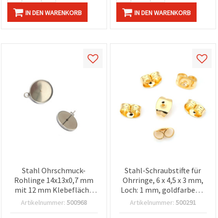
IN DEN WARENKORB
IN DEN WARENKORB
Stahl Ohrschmuck-
Stahl-Schraubstifte für
Rohlinge 14x13x0,7 mm
Ohrringe, 6 x 4,5 x 3 mm,
mit 12 mm Klebefläche
Loch: 1 mm, goldfarben –
und 2 mm Öse,
20 Stück
Artikelnummer:
500968
Artikelnummer:
500291
silberfarben – 6 Stück