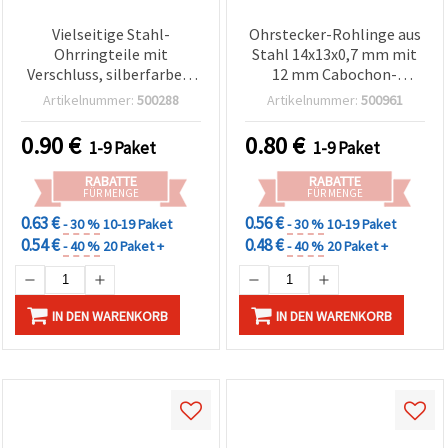
Vielseitige Stahl-
Ohrstecker-Rohlinge aus
Ohrringteile mit
Stahl 14x13x0,7 mm mit
Verschluss, silberfarben,
12 mm Cabochon-
12x15x2 mm, Loch 1 mm –
Fassung, silberfarben – 6
Artikelnummer:
500288
Artikelnummer:
500961
4 Stück, ideal für DIY &
Stück
Schmuckherstellung
0.90
€
0.80
€
1-9 Paket
1-9 Paket
RABATTE
RABATTE
FÜR MENGE
FÜR MENGE
0.63 €
0.56 €
- 30 %
10-19 Paket
- 30 %
10-19 Paket
0.54 €
0.48 €
- 40 %
20 Paket +
- 40 %
20 Paket +
IN DEN WARENKORB
IN DEN WARENKORB