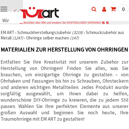
0
Wir
Bestellen über 80€ und erhalten Sie KOSTENLOSEN VERSAND!
verwenden
EM ART
›
Schmuckherstellungszubehör
(3219)
›
Schmuckzubehör aus
Cookies
Metall
(1247)
›
Ohrringe selber machen
(147)
🍪 Wir
verwenden
MATERIALIEN ZUR HERSTELLUNG VON OHRRINGEN
Cookies
und
ähnliche
Entfalten Sie Ihre Kreativität mit unserem Zubehör zur
Technologien,
Herstellung von Ohrringen! Finden Sie alles, was Sie
um das
ordnungsgemäße
brauchen, um einzigartige Ohrringe zu gestalten – von
Funktionieren
Ohrhaken und Fassungen bis hin zu Schrauben, Ohrsteckern
der Website
und anderen wichtigen Metallteilen. Jedes Produkt wurde
sicherzustellen,
Ihr
sorgfältig ausgewählt, um Ihnen dabei zu helfen,
Nutzungserlebnis
wunderschöne DIY-Ohrringe zu kreieren, die zu jedem Stil
zu
passen. Wählen Sie Ihre perfekten Elemente aus unserer
verbessern
und, mit
großen Auswahl und beginnen Sie noch heute, Ihre
Ihrer
Traumohrringe mit EM ART zu gestalten!
Einwilligung,
den
Datenverkehr