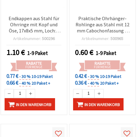
Endkappen aus Stahl für
Praktische Ohrhänger-
Ohrringe mit Kopf und
Rohlinge aus Stahl mit 12
Öse, 17x8x5 mm, Loch: 1
mm Cabochonfassung &
mm, silberfarben – 10
Verschluss, silberfarben,
Artikelnummer:
500296
Artikelnummer:
500965
Stück
14 x 24 x 12 mm – 2 Stück,
perfekt für individuellen
1.10
€
0.60
€
1-9 Paket
1-9 Paket
DIY-Schmuck
RABATTE
RABATTE
FÜR MENGE
FÜR MENGE
0.77 €
0.42 €
- 30 %
10-19 Paket
- 30 %
10-19 Paket
0.66 €
0.36 €
- 40 %
20 Paket +
- 40 %
20 Paket +
IN DEN WARENKORB
IN DEN WARENKORB