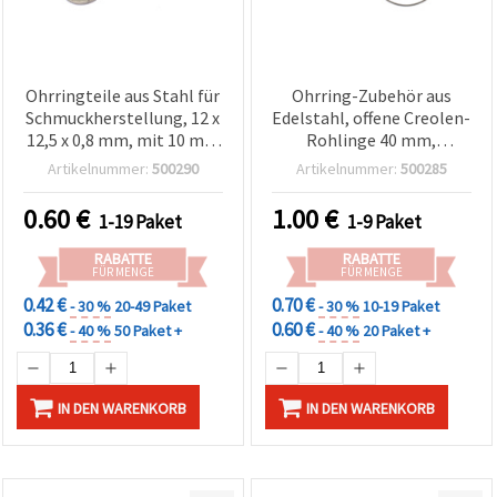
Ohrringteile aus Stahl für
Ohrring-Zubehör aus
Schmuckherstellung, 12 x
Edelstahl, offene Creolen-
12,5 x 0,8 mm, mit 10 mm
Rohlinge 40 mm,
Platte und 1 mm Loch,
silberfarben – 10 Stück
Artikelnummer:
500290
Artikelnummer:
500285
silberfarben – 4 Stück
0.60
€
1.00
€
1-19 Paket
1-9 Paket
RABATTE
RABATTE
FÜR MENGE
FÜR MENGE
0.42 €
0.70 €
- 30 %
20-49 Paket
- 30 %
10-19 Paket
0.36 €
0.60 €
- 40 %
50 Paket +
- 40 %
20 Paket +
IN DEN WARENKORB
IN DEN WARENKORB