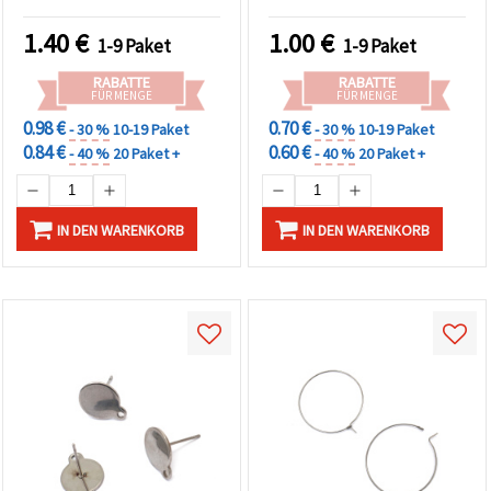
mm – 6 Stück, perfekt für
individuellen DIY-Schmuck
1.40
€
1.00
€
1-9 Paket
1-9 Paket
RABATTE
RABATTE
FÜR MENGE
FÜR MENGE
0.98 €
0.70 €
- 30 %
10-19 Paket
- 30 %
10-19 Paket
0.84 €
0.60 €
- 40 %
20 Paket +
- 40 %
20 Paket +
IN DEN WARENKORB
IN DEN WARENKORB