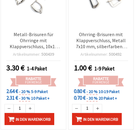
Metall-Brisuren für
Ohrring-Brisuren mit
Ohrringe mit
Klappverschluss, Metall
Klappverschluss, 10x15
7x10 mm, silberfarben –
mm, silberfarben – 10
10 Stück
Artikelnummer:
500439
Artikelnummer:
500492
Stück
3.30
€
1.00
€
1-4 Paket
1-9 Paket
RABATTE
RABATTE
FÜR MENGE
FÜR MENGE
2.64 €
0.80 €
- 20 %
5-9 Paket
- 20 %
10-19 Paket
2.31 €
0.70 €
- 30 %
10 Paket +
- 30 %
20 Paket +
IN DEN WARENKORB
IN DEN WARENKORB