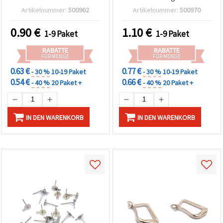
Lünettenfassung,
Öse, silberfarben – 6
Artikelnummer:
500962
Artikelnummer:
500970
silberfarben – 6 Stück
Stück
0.90
€
1.10
€
1-9 Paket
1-9 Paket
RABATTE
RABATTE
FÜR MENGE
FÜR MENGE
0.63 €
0.77 €
- 30 %
10-19 Paket
- 30 %
10-19 Paket
0.54 €
0.66 €
- 40 %
20 Paket +
- 40 %
20 Paket +
IN DEN WARENKORB
IN DEN WARENKORB