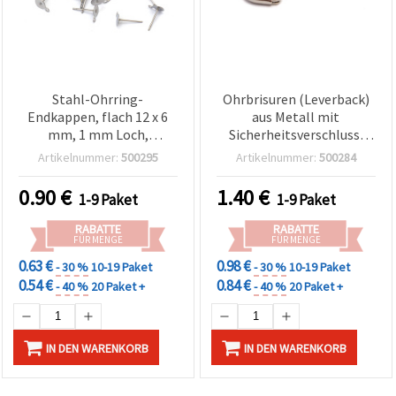
Stahl-Ohrring-
Ohrbrisuren (Leverback)
Endkappen, flach 12 x 6
aus Metall mit
mm, 1 mm Loch,
Sicherheitsverschluss,
silberfarben – 50 Stück,
silberfarben, 14 x 9 mm –
Artikelnummer:
500295
Artikelnummer:
500284
Schmuckzubehör für DIY &
10 Stück
Basteln
0.90
€
1.40
€
1-9 Paket
1-9 Paket
RABATTE
RABATTE
FÜR MENGE
FÜR MENGE
0.63 €
0.98 €
- 30 %
10-19 Paket
- 30 %
10-19 Paket
0.54 €
0.84 €
- 40 %
20 Paket +
- 40 %
20 Paket +
IN DEN WARENKORB
IN DEN WARENKORB