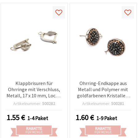
Klappbrisuren für
Ohrring-Endkappe aus
Ohrringe mit Verschluss,
Metall und Polymer mit
Metall, 17 x 10 mm, Loch 2
goldfarbenen Kristallen,
mm, silberfarben – 4
16 x 13 mm, Stift 11 mm,
Artikelnummer:
500282
Artikelnummer:
500281
Stück
Loch 1,5 mm, schwarz, 2
Stück, DIY
1.55
€
1.60
€
1-4 Paket
1-9 Paket
Schmuckherstellung
Bastelbedarf
RABATTE
RABATTE
FÜR MENGE
FÜR MENGE