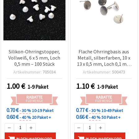
Silikon-Ohrringstopper,
Flache Ohrringbasis aus
Vollweiß, 6 x 5 mm, Loch
Metall, silberfarben, 10 x
0,5 mm – 100 Stück
13 x 0,5 mm, Loch 0,1 mm
– 6er-Set, Bastelbedarf
Artikelnummer:
705034
Artikelnummer:
500473
für DIY-
Schmuckherstellung
1.00
€
1.10
€
1-9 Paket
1-9 Paket
RABATTE
RABATTE
FÜR MENGE
FÜR MENGE
0.70 €
0.77 €
- 30 %
10-19 Paket
- 30 %
10-49 Paket
0.60 €
0.66 €
- 40 %
20 Paket +
- 40 %
50 Paket +
IN DEN WARENKORB
IN DEN WARENKORB