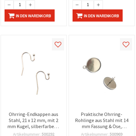
IN DEN WARENKORB
IN DEN WARENKORB
Ohrring-Endkappen aus
Praktische Ohrring-
Stahl, 21 x 12 mm, mit 2
Rohlinge aus Stahl mit 14
mm Kugel, silberfarben –
mm Fassung & Öse,
50 Stück
silberfarben, 16x13x0,7
Artikelnummer:
500292
Artikelnummer:
500969