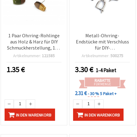
1 Paar Ohrring-Rohlinge
Metall-Ohrring-
aus Holz & Harz für DIY
Endstücke mit Verschluss
Schmuckherstellung, 16 x
für DIY-
9 mm, Loch: 2 mm,
Schmuckherstellung, 17 x
Artikelnummer:
121585
Artikelnummer:
500275
gemischte Farben
10 mm, silberfarben – 10
Stück
1.35
€
3.30
€
1-4 Paket
RABATTE
FÜR MENGE
2.31 €
- 30 %
5 Paket +
IN DEN WARENKORB
IN DEN WARENKORB