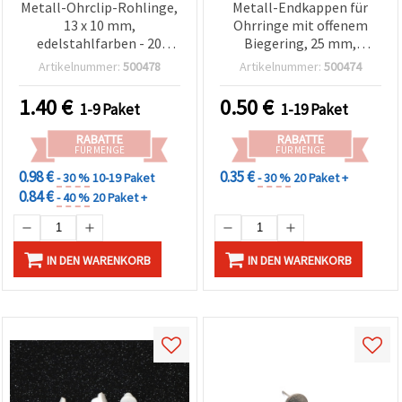
Metall-Ohrclip-Rohlinge,
Metall-Endkappen für
13 x 10 mm,
Ohrringe mit offenem
edelstahlfarben - 20
Biegering, 25 mm,
Stück, Schmuckzubehör
silberfarben – 10 Stück
Artikelnummer:
500478
Artikelnummer:
500474
1.40
€
0.50
€
1-9 Paket
1-19 Paket
RABATTE
RABATTE
FÜR MENGE
FÜR MENGE
0.98 €
0.35 €
- 30 %
10-19 Paket
- 30 %
20 Paket +
0.84 €
- 40 %
20 Paket +
IN DEN WARENKORB
IN DEN WARENKORB