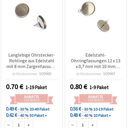
Langlebige Ohrstecker-
Edelstahl-
Rohlinge aus Edelstahl
Ohrringfassungen 12 x 13
mit 8 mm Zargenfassung,
x 0,7 mm mit 10 mm
silberfarben, 10×13×0,7
Cabochon-Fassung und 2
Artikelnummer:
500960
Artikelnummer:
500967
mm – 6 Stück, perfekt für
mm Öse, silberfarben – 6
DIY-Schmuck
Stück
0.70
€
0.80
€
1-19 Paket
1-9 Paket
RABATTE
RABATTE
FÜR MENGE
FÜR MENGE
0.49 €
0.56 €
- 30 %
20-49 Paket
- 30 %
10-19 Paket
0.42 €
0.48 €
- 40 %
50 Paket +
- 40 %
20 Paket +