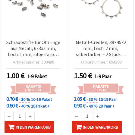
Schraubstifte für Ohrringe
Metall-Creolen, 39×45×2
aus Metall, 6x3x2 mm,
mm, Loch: 2 mm,
Loch: 1 mm, silberfarben
silberfarben – 2 Stück (1
– 50 Stück
Paar)
Artikelnummer:
500480
Artikelnummer:
694199
1.00
€
1.50
€
1-9 Paket
1-9 Paar
RABATTE
RABATTE
FÜR MENGE
FÜR MENGE
0.70 €
1.05 €
- 30 %
10-19 Paket
- 30 %
10-19 Paar
0.60 €
0.90 €
- 40 %
20 Paket +
- 40 %
20 Paar +
IN DEN WARENKORB
IN DEN WARENKORB