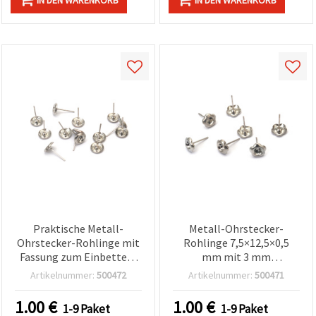
Praktische Metall-
Metall-Ohrstecker-
Ohrstecker-Rohlinge mit
Rohlinge 7,5×12,5×0,5
Fassung zum Einbetten,
mm mit 3 mm
silberfarben, 8 x 14 x 0,5
Klebefläche, silberfarben
Artikelnummer:
500472
Artikelnummer:
500471
mm, Innen-Ø 4 mm – 20
– 20 Stück
Stück, perfekt für DIY-
1.00
€
1.00
€
1-9 Paket
1-9 Paket
Schmuck