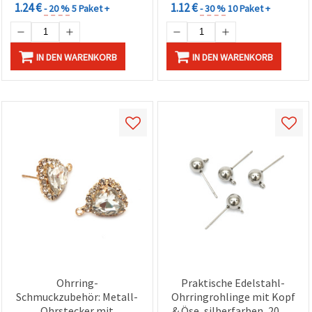
1.24 €
1.12 €
- 20 %
5 Paket +
- 30 %
10 Paket +
IN DEN WARENKORB
IN DEN WARENKORB
Ohrring-
Praktische Edelstahl-
Schmuckzubehör: Metall-
Ohrringrohlinge mit Kopf
Ohrstecker mit
& Öse, silberfarben, 20 x 8