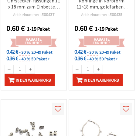
Ohrstecker-Fassungen 11
Rohlinge in Korbform
x 18 mm zum Einbetten,
11×18 mm, goldfarben –
silberfarben – 10 Stück
10 Stück für kreative
Artikelnummer:
500437
Artikelnummer:
500435
Schmuckherstellung
0.60
€
0.60
€
1-19 Paket
1-19 Paket
RABATTE
RABATTE
FÜR MENGE
FÜR MENGE
0.42 €
0.42 €
- 30 %
20-49 Paket
- 30 %
20-49 Paket
0.36 €
0.36 €
- 40 %
50 Paket +
- 40 %
50 Paket +
IN DEN WARENKORB
IN DEN WARENKORB