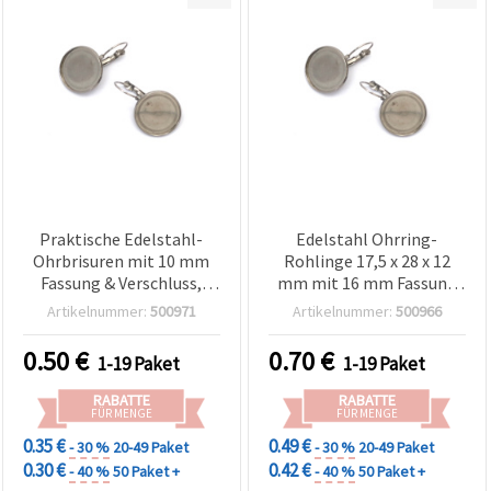
Praktische Edelstahl-
Edelstahl Ohrring-
Ohrbrisuren mit 10 mm
Rohlinge 17,5 x 28 x 12
Fassung & Verschluss,
mm mit 16 mm Fassung
silberfarben, 12x21x11
und Verschluss,
Artikelnummer:
500971
Artikelnummer:
500966
mm – 2 Stück, ideal für
silberfarben – 2er-Pack
DIY-Schmuck & Basteln
0.50
€
0.70
€
1-19 Paket
1-19 Paket
RABATTE
RABATTE
FÜR MENGE
FÜR MENGE
0.35 €
0.49 €
- 30 %
20-49 Paket
- 30 %
20-49 Paket
0.30 €
0.42 €
- 40 %
50 Paket +
- 40 %
50 Paket +