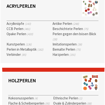
zu
ACRYLPERLEN
analysieren
sowie
relevantere
Inhalte und
Werbung
Acrylknöpfe
Antike Perlen
(143)
(248)
anzuzeigen,
CCB Perlen
Beschichtete Perlen
(481)
(75)
auch mit
Unterstützung
Opake Perlen
Perlen gegen den bösen Blick
(420)
unserer
(28)
Partner für
Kunstperlen
Imitationsperlen
(136)
(38)
Analyse
und
Perlen in Metalloptik
Bemalte Perlen
(182)
(75)
Marketing.
Verbinder
Harzperlen
(85)
(191)
Sie können
alle
Cookies
akzeptieren,
ablehnen
oder Ihre
HOLZPERLEN
Auswahl in
den
Einstellungen
individuell
festlegen.
Kokosnussperlen
Ethnische Perlen
(4)
(1)
Ihre
Einwilligung
Flache & Scheibenperlen
Ovale & Zylinderperlen
(95)
(88)