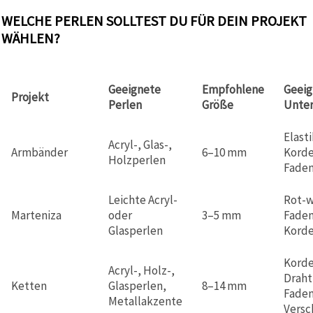
WELCHE PERLEN SOLLTEST DU FÜR DEIN PROJEKT
WÄHLEN?
Geeignete
Empfohlene
Geeig
Projekt
Perlen
Größe
Unte
Elast
Acryl-, Glas-,
Armbänder
6–10 mm
Korde
Holzperlen
Fade
Leichte Acryl-
Rot-w
Marteniza
oder
3–5 mm
Faden
Glasperlen
Korde
Korde
Acryl-, Holz-,
Draht
Ketten
Glasperlen,
8–14 mm
Faden
Metallakzente
Versc