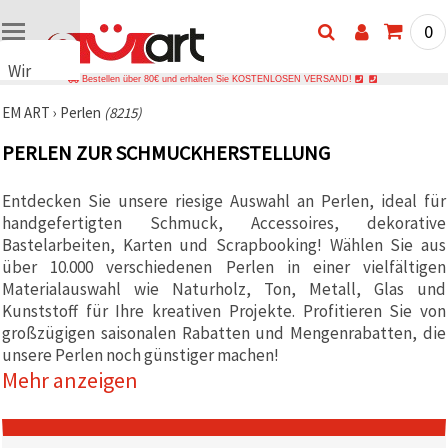
0
Wir
Bestellen über 80€ und erhalten Sie KOSTENLOSEN VERSAND!
verwenden
EM ART
›
Perlen
(8215)
Cookies
🍪 Wir
PERLEN ZUR SCHMUCKHERSTELLUNG
verwenden
Cookies
und
Entdecken Sie unsere riesige Auswahl an Perlen, ideal für
ähnliche
handgefertigten Schmuck, Accessoires, dekorative
Technologien,
um das
Bastelarbeiten, Karten und Scrapbooking! Wählen Sie aus
ordnungsgemäße
über 10.000 verschiedenen Perlen in einer vielfältigen
Funktionieren
Materialauswahl wie Naturholz, Ton, Metall, Glas und
der Website
sicherzustellen,
Kunststoff für Ihre kreativen Projekte. Profitieren Sie von
Ihr
großzügigen saisonalen Rabatten und Mengenrabatten, die
Nutzungserlebnis
zu
unsere Perlen noch günstiger machen!
verbessern
Mehr anzeigen
und, mit
Ihrer
Einwilligung,
den
Datenverkehr