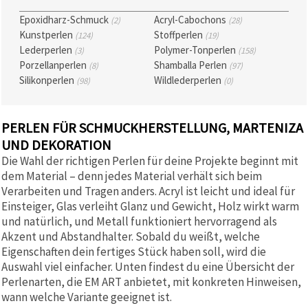
Epoxidharz-Schmuck
Acryl-Cabochons
(2)
(28)
Kunstperlen
Stoffperlen
(124)
(19)
Lederperlen
Polymer-Tonperlen
(3)
(158)
Porzellanperlen
Shamballa Perlen
(8)
(97)
Silikonperlen
Wildlederperlen
(98)
(0)
PERLEN FÜR SCHMUCKHERSTELLUNG, MARTENIZA
UND DEKORATION
Die Wahl der richtigen Perlen für deine Projekte beginnt mit
dem Material – denn jedes Material verhält sich beim
Verarbeiten und Tragen anders. Acryl ist leicht und ideal für
Einsteiger, Glas verleiht Glanz und Gewicht, Holz wirkt warm
und natürlich, und Metall funktioniert hervorragend als
Akzent und Abstandhalter. Sobald du weißt, welche
Eigenschaften dein fertiges Stück haben soll, wird die
Auswahl viel einfacher. Unten findest du eine Übersicht der
Perlenarten, die EM ART anbietet, mit konkreten Hinweisen,
wann welche Variante geeignet ist.