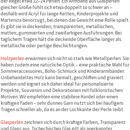
der Regel etwa 22–24 Perlen. Ein Armband aus Glasperlen
gleicher Größe fühlt sich etwa doppelt so schwer an –
deshalb wird Acryl für lange Ketten, Kinderprojekte und
Marteniza bevorzugt, bei denen das Gewicht eine Rolle spielt.
Es gibt sie in deckenden, transparenten, metallischen,
matten, gummierten und zweifarbigen Ausführungen. Bei
täglichem Tragen hält die deckende Oberfläche länger als
metallische oder perlige Beschichtungen.
Holzperlen
erwärmen sich nicht so stark wie Metallperlen. Sie
haben zudem eine natürliche Optik – eine praktische Wahl für
Sommeraccessoires, Boho-Schmuck und Kinderarmbänder.
Unbehandeltes Holz kann bemalt, geschliffen und graviert
werden und eignet sich daher ideal für personalisierte
Projekte, Souvenirs und Dekorationen mit folkloristischen
Motiven. Wir empfehlen eine stabilere Kordel oder einen
kräftigen Faden – sehr dünnes Garn nutzt sich bei häufigem
Tragen schneller ab, da es an der Lochkante der Perle reibt.
Glasperlen
zeichnen sich durch kräftige Farben, Transparenz
und Glanz aus. Tschechisches Glas gilt als anerkannter