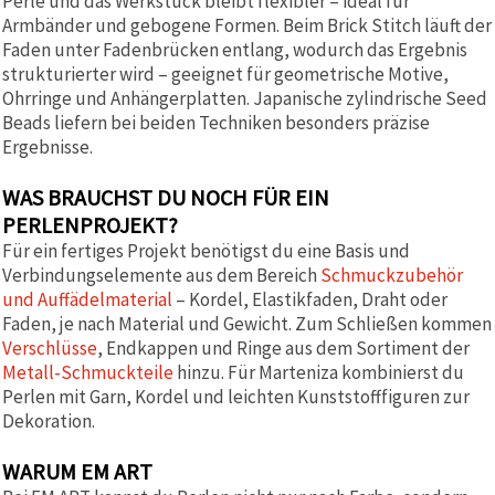
Perle und das Werkstück bleibt flexibler – ideal für
Armbänder und gebogene Formen. Beim Brick Stitch läuft der
Faden unter Fadenbrücken entlang, wodurch das Ergebnis
strukturierter wird – geeignet für geometrische Motive,
Ohrringe und Anhängerplatten. Japanische zylindrische Seed
Beads liefern bei beiden Techniken besonders präzise
Ergebnisse.
WAS BRAUCHST DU NOCH FÜR EIN
PERLENPROJEKT?
Für ein fertiges Projekt benötigst du eine Basis und
Verbindungselemente aus dem Bereich
Schmuckzubehör
und Auffädelmaterial
– Kordel, Elastikfaden, Draht oder
Faden, je nach Material und Gewicht. Zum Schließen kommen
Verschlüsse
, Endkappen und Ringe aus dem Sortiment der
Metall-Schmuckteile
hinzu. Für Marteniza kombinierst du
Perlen mit Garn, Kordel und leichten Kunststofffiguren zur
Dekoration.
WARUM EM ART