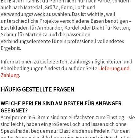
Bei EM ART kannst du Perlen nicht nur nach Farbe, sondern
auch nach Material, Größe, Form, Loch und
Verwendungszweck auswählen. Das ist wichtig, weil
unterschiedliche Projekte verschiedene Basen benötigen –
Elastikfaden für Armbänder, Kordel oder Draht für Ketten,
Schnur für Marteniza und die passenden
Verbindungselemente für ein professionell vollendetes
Ergebnis.
Informationen zu Lieferzeiten, Zahlungsmöglichkeiten und
Abholbedingungen findest du auf der Seite
Lieferung und
Zahlung
.
HÄUFIG GESTELLTE FRAGEN
WELCHE PERLEN SIND AM BESTEN FÜR ANFÄNGER
GEEIGNET?
Acrylperlen in 6–8 mm sind am einfachsten zum Einstieg – sie
sind leicht, haben ein größeres Loch und lassen sich ohne
Spezialnadel bequem auf Elastikfaden auffädeln. Für dein
erstes Armband wähle lieber eine Form und ein Finish, statt