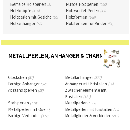
können Sie
Bemalte Holzperlen
Runde Holzperlen
(5)
(290)
jederzeit
Holzknöpfe
Holzwürfel-Perlen
(438)
(45)
ändern
oder
Holzperlen mit Gesicht
Holzformen
(30)
(146)
widerrufen.
Holzanhänger
Holzformen für Kinder
(86)
(54)
Impressum
Datenschutzerklärung
Cookie-
Richtlinie
Alle
METALLPERLEN, ANHÄNGER & CHARMS
akzeptieren
Cookie-
Glöckchen
Metallanhänger
Einstellungen
(67)
(377)
Farbige Anhänger
Anhänger mit Kristallen
(37)
(56)
Abstandsperlen
Zwischenelemente mit
(18)
Kristallen
(121)
Stahlperlen
Metallperlen
(119)
(117)
Metallperlen mit Öse
Metallperlen mit Kristallen
(0)
(44)
Farbige Verbinder
Metallglieder & Verbinder
(177)
(213)