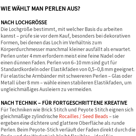
WIE WÄHLT MAN PERLEN AUS?
NACH LOCHGRÖSSE
Die Lochgröße bestimmt, mit welcher Basis du arbeiten
kannst – prüfe sie vor dem Kauf, besonders bei dekorativen
Formen, bei denen das Loch im Verhältnis zum
Körperdurchmesser manchmal kleiner ausfällt als erwartet.
Perlen unter 4 mm erfordern meist eine feine Nadel oder
einen dünnen Faden. Perlen von 6–10 mm sind gut für
Standardkordeln oder Elastikfäden von 0,5–0,8 mm geeignet.
Für elastische Armbänder mit schwereren Perlen – Glas oder
Metall über 8 mm – wähle einen stabileren Elastikfaden, um
ungleichmäßiges Ausleiern zu vermeiden.
NACH TECHNIK – FÜR FORTGESCHRITTENE KREATIVE
Für Techniken wie Brick Stitch und Peyote Stitch eignen sich
gleichmäßige zylindrische
Rocailles / Seed Beads
– sie
ergeben eine dichtere und glattere Oberfläche als runde
Perlen. Beim Peyote-Stich verläuft der Faden direkt durch die