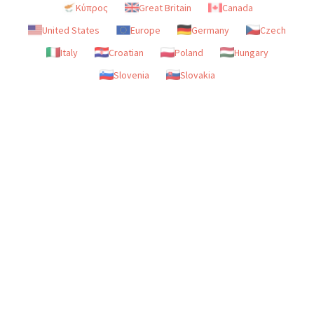
Κύπρος
Great Britain
Canada
United States
Europe
Germany
Czech
Italy
Croatian
Poland
Hungary
Slovenia
Slovakia