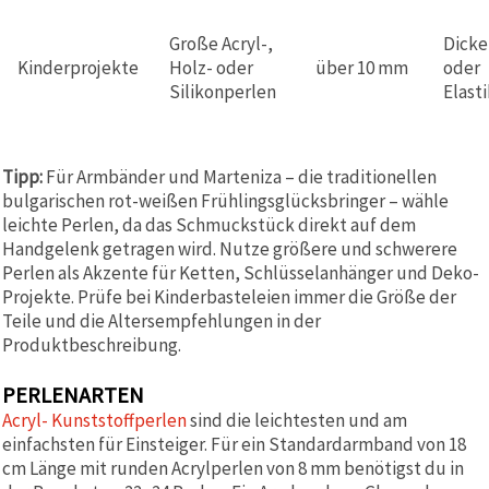
Große Acryl-,
Dicke
Kinderprojekte
Holz- oder
über 10 mm
oder
Silikonperlen
Elast
Tipp:
Für Armbänder und Marteniza – die traditionellen
bulgarischen rot-weißen Frühlingsglücksbringer – wähle
leichte Perlen, da das Schmuckstück direkt auf dem
Handgelenk getragen wird. Nutze größere und schwerere
Perlen als Akzente für Ketten, Schlüsselanhänger und Deko-
Projekte. Prüfe bei Kinderbasteleien immer die Größe der
Teile und die Altersempfehlungen in der
Produktbeschreibung.
PERLENARTEN
Acryl- Kunststoffperlen
sind die leichtesten und am
einfachsten für Einsteiger. Für ein Standardarmband von 18
cm Länge mit runden Acrylperlen von 8 mm benötigst du in