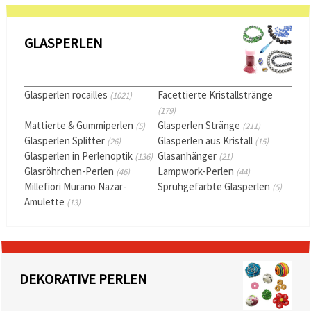
GLASPERLEN
Glasperlen rocailles
Facettierte Kristallstränge
(1021)
(179)
Mattierte & Gummiperlen
Glasperlen Stränge
(5)
(211)
Glasperlen Splitter
Glasperlen aus Kristall
(26)
(15)
Glasperlen in Perlenoptik
Glasanhänger
(136)
(21)
Glasröhrchen-Perlen
Lampwork-Perlen
(46)
(44)
Millefiori Murano Nazar-
Sprühgefärbte Glasperlen
(5)
Amulette
(13)
DEKORATIVE PERLEN