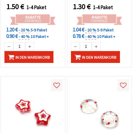
(sortiert), 10 x 12 mm,
Schmuckherstellung &
1.50
€
1.30
€
1-4 Paket
1-4 Paket
Loch: 1 mm – 4er-Set
Basteln (DIY)
RABATTE
RABATTE
FÜR MENGE
FÜR MENGE
1.20 €
1.04 €
- 20 %
5-9 Paket
- 20 %
5-9 Paket
0.90 €
0.78 €
- 40 %
10 Paket +
- 40 %
10 Paket +
IN DEN WARENKORB
IN DEN WARENKORB