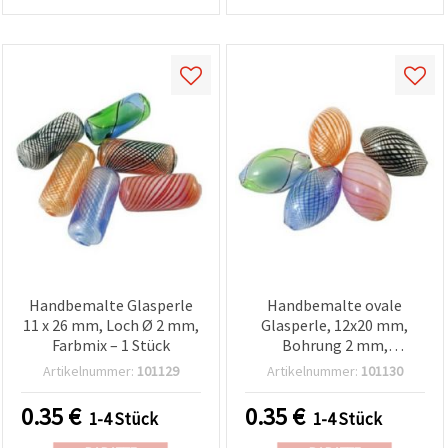
Handbemalte Glasperle
Handbemalte ovale
11 x 26 mm, Loch Ø 2 mm,
Glasperle, 12x20 mm,
Farbmix – 1 Stück
Bohrung 2 mm,
gemischte Farben - 1
Artikelnummer:
101129
Artikelnummer:
101130
Stück
0.35
€
0.35
€
1-4 Stück
1-4 Stück