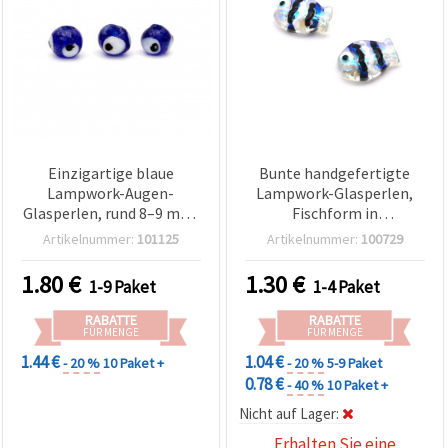
Einzigartige blaue
Bunte handgefertigte
Lampwork-Augen-
Lampwork-Glasperlen,
Glasperlen, rund 8–9 mm,
Fischform in
Loch 2 mm – ideal für
Regenbogenfarben, 15 x
Artikelnummer:
101125
Artikelnummer:
100729
Schmuckherstellung,
10 x 5 mm, Loch 1,5 mm –
Amulette & DIY-Basteln –
ideal für
1.80
€
1.30
€
1-9 Paket
1-4 Paket
Packung à 10 Stück
Schmuckherstellung,
Accessoires & DIY-Basteln
RABATTE
RABATTE
– Set mit 2 Stück
FÜR MENGE
FÜR MENGE
1.44 €
1.04 €
- 20 %
10 Paket +
- 20 %
5-9 Paket
0.78 €
- 40 %
10 Paket +
Nicht auf Lager:
Erhalten Sie eine