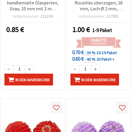
handbemalte Glasperlen,
Rocailles überzogen, 18
Grau, 10 mm mit 2 mm
mm, Loch Ø 2 mm,
Loch – 5 Stück
Schwarz, 5er-Pack
Artikelnummer:
111104
Artikelnummer:
117051
0.85
€
1.00
€
1-9 Paket
RABATTE
FÜR MENGE
0.70 €
- 30 %
10-19 Paket
0.60 €
- 40 %
20 Paket +
IN DEN WARENKORB
IN DEN WARENKORB