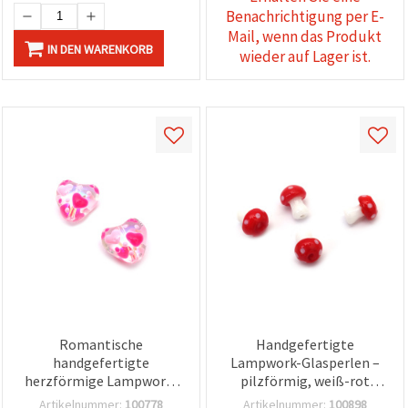
Benachrichtigung per E-
Mail, wenn das Produkt
IN DEN WARENKORB
wieder auf Lager ist.
Romantische
Handgefertigte
handgefertigte
Lampwork-Glasperlen –
herzförmige Lampwork-
pilzförmig, weiß-rot
Glasperlen, rosa mit
bemalt, 13 x 9 mm, Loch 3
Artikelnummer:
100778
Artikelnummer:
100898