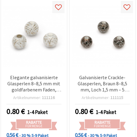
Elegante galvanisierte
Galvanisierte Crackle-
Glasperlen 8–8,5 mm mit
Glasperlen, Braun 8–8,5
goldfarbenem Faden,
mm, Loch 1,5 mm – 5
Loch: 1,5 mm – perfekt für
Stück
Artikelnummer:
111116
Artikelnummer:
111115
Schmuckherstellung,
Perlenarbeiten & DIY-
0.80
€
0.80
€
1-4 Paket
1-4 Paket
Basteln – 5 Stück
RABATTE
RABATTE
FÜR MENGE
FÜR MENGE
0.56 €
0.56 €
- 30 %
5-9 Paket
- 30 %
5-9 Paket