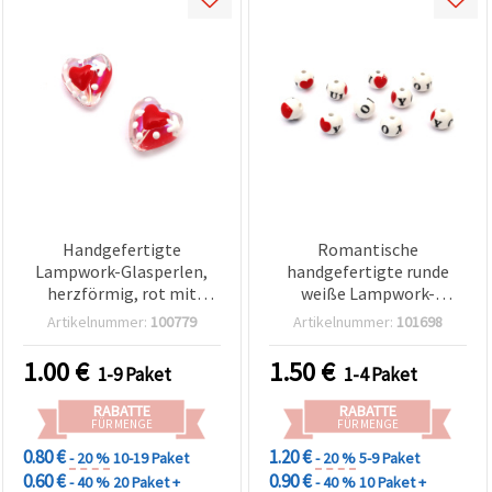
Handgefertigte
Romantische
Lampwork-Glasperlen,
handgefertigte runde
herzförmig, rot mit
weiße Lampwork-
Regenbogen-Bemalung,
Glasperlen mit ’I Love
Artikelnummer:
100779
Artikelnummer:
101698
14 x 13 x 9 mm, Loch: 1,5
You’-Aufdruck, 12 mm,
mm – 2 Stück
Loch: 2 mm – Perfekt für
1.00
€
1.50
€
1-9 Paket
1-4 Paket
Schmuckherstellung,
Geschenke & DIY-Basteln
RABATTE
RABATTE
– 10er-Set
FÜR MENGE
FÜR MENGE
0.80 €
1.20 €
- 20 %
10-19 Paket
- 20 %
5-9 Paket
0.60 €
0.90 €
- 40 %
20 Paket +
- 40 %
10 Paket +