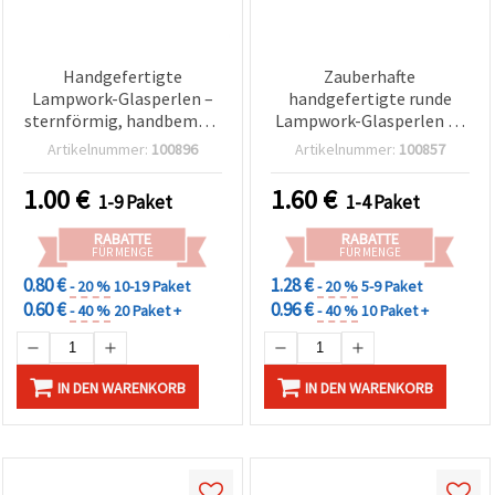
Handgefertigte
Zauberhafte
Lampwork-Glasperlen –
handgefertigte runde
sternförmig, handbemalt
Lampwork-Glasperlen 18
in Weiß und Rot, 13 x 6
x 10 mm mit
Artikelnummer:
100896
Artikelnummer:
100857
mm, Loch: 1,5 mm – 2er-
handbemaltem
Set
Schneeflocken-Design,
1.00
€
1.60
€
1-9 Paket
1-4 Paket
Loch: 1 mm – perfekt für
Winter-Schmuck,
RABATTE
RABATTE
Schmuckherstellung &
FÜR MENGE
FÜR MENGE
DIY-Bastelprojekte – 2er-
0.80 €
1.28 €
- 20 %
10-19 Paket
- 20 %
5-9 Paket
Set
0.60 €
0.96 €
- 40 %
20 Paket +
- 40 %
10 Paket +
IN DEN WARENKORB
IN DEN WARENKORB