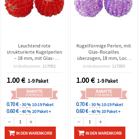
Leuchtend rote
Kugelförmige Perlen, mit
strukturierte Kugelperlen
Glas-Rocailles
– 18 mm, mit Glas-
überzogen, 18 mm, Loch:
Rocailles überzogen,
2 mm, Lila, 5 Stück
Artikelnummer:
117052
Artikelnummer:
117053
Loch 2 mm, 5er-Pack
1.00
€
1.00
€
1-9 Paket
1-9 Paket
RABATTE
RABATTE
FÜR MENGE
FÜR MENGE
0.70 €
0.70 €
- 30 %
10-19 Paket
- 30 %
10-19 Paket
0.60 €
0.60 €
- 40 %
20 Paket +
- 40 %
20 Paket +
IN DEN WARENKORB
IN DEN WARENKORB