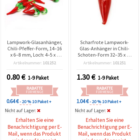
Lampwork-Glasanhänger,
Scharfrote Lampwork-
Chili-Pfeffer-Form, 14–16
Glas-Anhänger in Chili-
x 6–8 mm, Loch: 4–5 x 3
Schoten-Form 32–35 x 9–
mm, Rot, 10 Stück
11 mm, Loch: 4–5 x 3 mm
Artikelnummer:
101252
Artikelnummer:
101251
– perfekt für
Schmuckherstellung,
0.80
€
1.30
€
1-9 Paket
1-9 Paket
Accessoires & DIY-
Bastelspaß – 5er-Pack
RABATTE
RABATTE
FÜR MENGE
FÜR MENGE
0.64 €
1.04 €
- 20 %
10 Paket +
- 20 %
10 Paket +
Nicht auf Lager:
Nicht auf Lager:
Erhalten Sie eine
Erhalten Sie eine
Benachrichtigung per E-
Benachrichtigung per E-
Mail, wenn das Produkt
Mail, wenn das Produkt