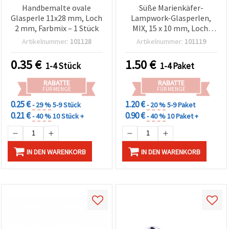
Handbemalte ovale
Süße Marienkäfer-
Glasperle 11x28 mm, Loch
Lampwork-Glasperlen,
2 mm, Farbmix – 1 Stück
MIX, 15 x 10 mm, Loch:
1,5–2 mm – ideal für
Artikelnummer:
101128
Artikelnummer:
101119
Schmuckherstellung,
Accessoires & DIY-Basteln
0.35
€
1.50
€
1-4 Stück
1-4 Paket
– 4 Stück
RABATTE
RABATTE
FÜR MENGE
FÜR MENGE
0.25 €
1.20 €
- 29 %
5-9 Stück
- 20 %
5-9 Paket
0.21 €
0.90 €
- 40 %
10 Stück +
- 40 %
10 Paket +
IN DEN WARENKORB
IN DEN WARENKORB