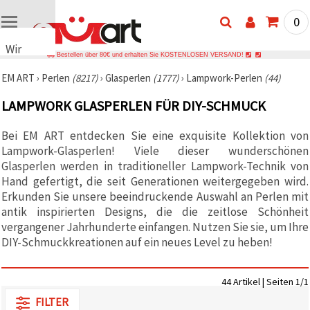
0
Wir
Bestellen über 80€ und erhalten Sie KOSTENLOSEN VERSAND!
verwenden
EM ART
›
Perlen
(8217)
›
Glasperlen
(1777)
›
Lampwork-Perlen
(44)
Cookies
🍪 Wir
LAMPWORK GLASPERLEN FÜR DIY-SCHMUCK
verwenden
Cookies
und
Bei EM ART entdecken Sie eine exquisite Kollektion von
ähnliche
Lampwork-Glasperlen! Viele dieser wunderschönen
Technologien,
Glasperlen werden in traditioneller Lampwork-Technik von
um das
ordnungsgemäße
Hand gefertigt, die seit Generationen weitergegeben wird.
Funktionieren
Erkunden Sie unsere beeindruckende Auswahl an Perlen mit
der Website
sicherzustellen,
antik inspirierten Designs, die die zeitlose Schönheit
Ihr
vergangener Jahrhunderte einfangen. Nutzen Sie sie, um Ihre
Nutzungserlebnis
DIY-Schmuckkreationen auf ein neues Level zu heben!
zu
verbessern
und, mit
Ihrer
44 Artikel | Seiten 1/1
Einwilligung,
den
FILTER
Datenverkehr