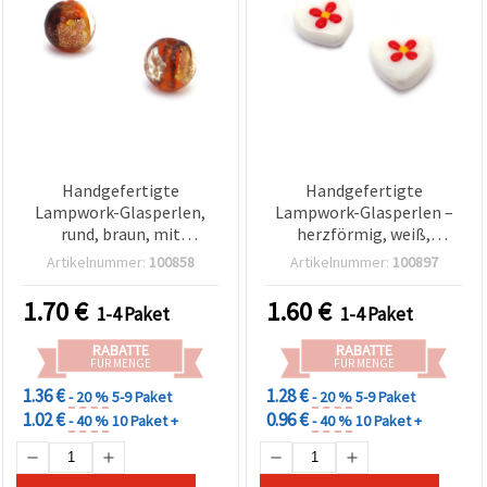
Handgefertigte
Handgefertigte
Lampwork-Glasperlen,
Lampwork-Glasperlen –
rund, braun, mit
herzförmig, weiß,
silberfarbener und
handbemalt, 16x14x7
Artikelnummer:
100858
Artikelnummer:
100897
goldfarbener Folie, 10
mm, Loch: 2 mm – 2er-Set
mm, Loch: 2 mm – 2 Stück
für Schmuckherstellung &
1.70
€
1.60
€
1-4 Paket
1-4 Paket
Basteln
RABATTE
RABATTE
FÜR MENGE
FÜR MENGE
1.36 €
1.28 €
- 20 %
5-9 Paket
- 20 %
5-9 Paket
1.02 €
0.96 €
- 40 %
10 Paket +
- 40 %
10 Paket +