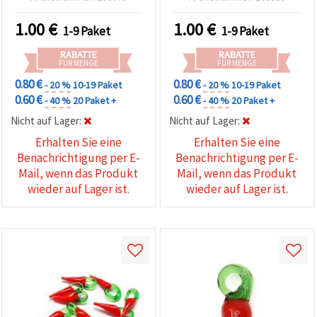
Regenbogenmuster, 14 x
mm, 4er-Set, für DIY-
13 x 9 mm, Loch 1,5 mm –
Schmuck & Basteln
1.00
€
1.00
€
1-9 Paket
1-9 Paket
perfekt für
Schmuckherstellung,
RABATTE
RABATTE
Geschenke & DIY-Basteln
FÜR MENGE
FÜR MENGE
– 2er-Set
0.80 €
0.80 €
- 20 %
10-19 Paket
- 20 %
10-19 Paket
0.60 €
0.60 €
- 40 %
20 Paket +
- 40 %
20 Paket +
Nicht auf Lager:
Nicht auf Lager:
Erhalten Sie eine
Erhalten Sie eine
Benachrichtigung per E-
Benachrichtigung per E-
Mail, wenn das Produkt
Mail, wenn das Produkt
wieder auf Lager ist.
wieder auf Lager ist.