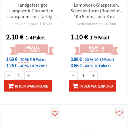
Handgefertigte
Lampwork-Glasperlen,
Lampwork-Glasperlen,
Scheibenform (Rondelle),
transparent mit farbiger
10 x 5 mm, Loch: 3 mm,
Folie, rund, 12 mm, Loch:
Farbmix (gemischt) – 10
Artikelnummer:
101699
Artikelnummer:
101688
2 mm – 2er-Set
Stück
2.10
€
1.10
€
1-4 Paket
1-9 Paket
RABATTE
RABATTE
FÜR MENGE
FÜR MENGE
1.68 €
0.88 €
- 20 %
5-9 Paket
- 20 %
10-19 Paket
1.26 €
0.66 €
- 40 %
10 Paket +
- 40 %
20 Paket +
IN DEN WARENKORB
IN DEN WARENKORB