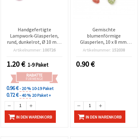
Handgefertigte
Gemischte
Lampwork-Glasperlen,
blumenförmige
rund, dunkelrot, Ø 10 mm,
Glasperlen, 10 x 8 mm,
Bohrung 2 mm – Packung
Bohrung 1 mm - 10 Stück
Artikelnummer:
100726
Artikelnummer:
152038
mit 4 Stück, für
Schmuckherstellung &
1.20
€
0.90
€
1-9 Paket
Basteln
RABATTE
FÜR MENGE
0.96 €
- 20 %
10-19 Paket
0.72 €
- 40 %
20 Paket +
IN DEN WARENKORB
IN DEN WARENKORB