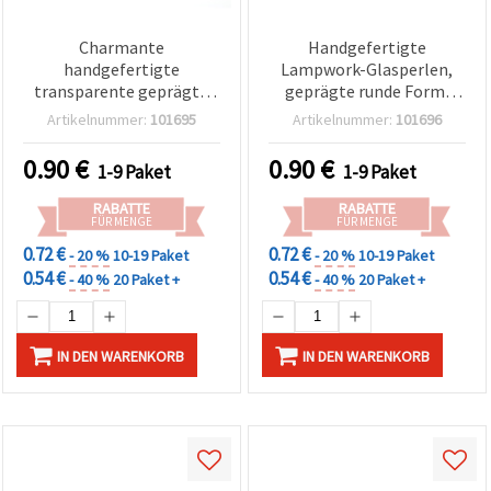
Charmante
Handgefertigte
handgefertigte
Lampwork-Glasperlen,
transparente geprägte
geprägte runde Form,
runde Lampwork-
transparent mit
Artikelnummer:
101695
Artikelnummer:
101696
Glasperlen 14 mm,
Bandmuster, 12 mm, Loch
Kirschmotiv, Bohrung: 1
1 mm – 2er-Set
0.90
€
0.90
€
1-9 Paket
1-9 Paket
mm – ideal für
Schmuckherstellung,
RABATTE
RABATTE
Accessoires & DIY-
FÜR MENGE
FÜR MENGE
Bastelprojekte – 2er-Set
0.72 €
0.72 €
- 20 %
10-19 Paket
- 20 %
10-19 Paket
0.54 €
0.54 €
- 40 %
20 Paket +
- 40 %
20 Paket +
IN DEN WARENKORB
IN DEN WARENKORB