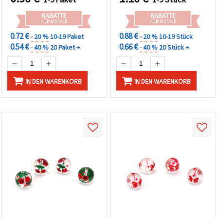
Weihnachtsschmuck &
DIY-Basteln
RABATTE
RABATTE
FÜR MENGE
FÜR MENGE
0.72 €
0.88 €
- 20 %
10-19 Paket
- 20 %
10-19 Stück
0.54 €
0.66 €
- 40 %
20 Paket +
- 40 %
20 Stück +
IN DEN WARENKORB
IN DEN WARENKORB