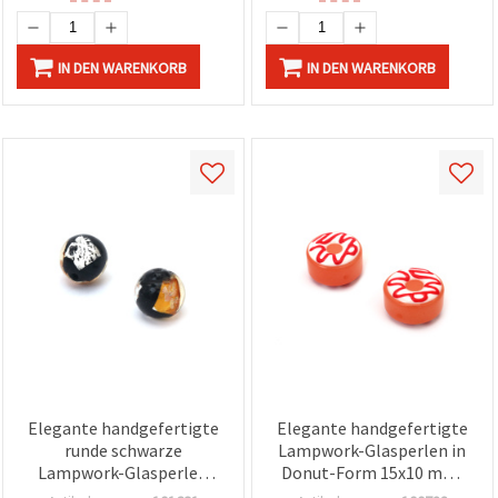
IN DEN WARENKORB
IN DEN WARENKORB
Elegante handgefertigte
Elegante handgefertigte
runde schwarze
Lampwork-Glasperlen in
Lampwork-Glasperlen
Donut-Form 15x10 mm,
mit silber- und
Bohrung: 1,5 mm –