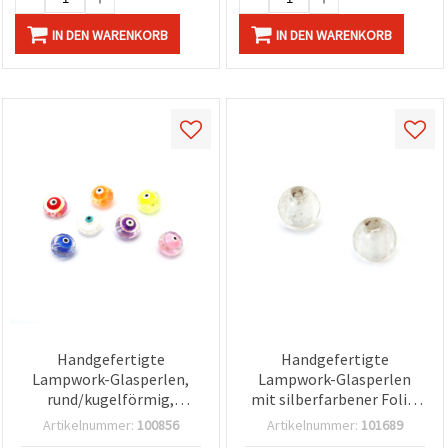
IN DEN WARENKORB
IN DEN WARENKORB
Handgefertigte
Handgefertigte
Lampwork-Glasperlen,
Lampwork-Glasperlen
rund/kugelförmig,
mit silberfarbener Folie,
Regenbogen-Augen-
10 mm, Loch 2 mm – 2er-
Artikelnummer:
100856
Artikelnummer:
101689
Design, Farbmix
Set für