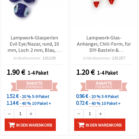
Lampwork-Glasperlen
Lampwork-Glas-
Evil Eye/Nazar, rund, 10
Anhänger, Chili-Form, für
mm, Loch: 2 mm, Blau, 10
DIY-Basteln &
Stk
Schmuckherstellung, 10 x
Artikelnummer:
101100
Artikelnummer:
101257
23 mm, Loch: 4 x 3 mm – 4
Stück
1.90
€
1.20
€
1-4 Paket
1-4 Paket
RABATTE
RABATTE
FÜR MENGE
FÜR MENGE
1.52 €
0.96 €
- 20 %
5-9 Paket
- 20 %
5-9 Paket
1.14 €
0.72 €
- 40 %
10 Paket +
- 40 %
10 Paket +
IN DEN WARENKORB
IN DEN WARENKORB