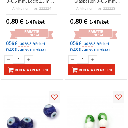
8–8,5 mm, Loch: 1,5 mm –
Glasperlen 8–8,5 mm,
5 Stück
Bohrung 1,5 mm – ideal
Artikelnummer:
111114
Artikelnummer:
111113
für Schmuckherstellung,
Perlenarbeiten & DIY-
0.80
€
0.80
€
1-4 Paket
1-4 Paket
Basteln – 5er-Pack
(gemischt)
RABATTE
RABATTE
FÜR MENGE
FÜR MENGE
0.56 €
0.56 €
- 30 %
5-9 Paket
- 30 %
5-9 Paket
0.48 €
0.48 €
- 40 %
10 Paket +
- 40 %
10 Paket +
IN DEN WARENKORB
IN DEN WARENKORB