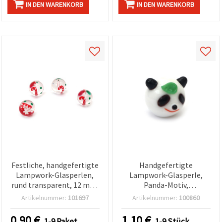
IN DEN WARENKORB
IN DEN WARENKORB
Festliche, handgefertigte
Handgefertigte
Lampwork-Glasperlen,
Lampwork-Glasperle,
rund transparent, 12 mm,
Panda-Motiv,
mit Relief,
handbemalt, weiß, 15 x 13
Artikelnummer:
101697
Artikelnummer:
100860
Weihnachtsmotiv, Loch 1
mm, Loch: 1,5 mm
mm – 2er-Set – ideal für
0.90
€
1.10
€
1-9 Paket
1-9 Stück