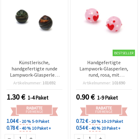
BESTSELLER
Künstlerische,
Handgefertigte
handgefertigte runde
Lampwork-Glasperlen,
Lampwork-Glasperlen,
rund, rosa, mit
grün-braun bemalt, 12
geprägtem Herzmotiv, 10
Artikelnummer:
101692
Artikelnummer:
101690
mm, Loch 1 mm – perfekt
mm, Loch: 1 mm – 2er-
für Schmuckherstellung,
Pack
1.30
€
0.90
€
1-4 Paket
1-9 Paket
Accessoires & DIY-
Bastelprojekte – 2er-Set
RABATTE
RABATTE
FÜR MENGE
FÜR MENGE
1.04 €
0.72 €
- 20 %
5-9 Paket
- 20 %
10-19 Paket
0.78 €
0.54 €
- 40 %
10 Paket +
- 40 %
20 Paket +