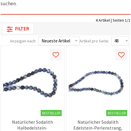
suchen.
zu
analysieren
sowie
relevantere
4 Artikel | Seiten 1/1
Inhalte und
Werbung
FILTER
anzuzeigen,
auch mit
Anzeigen nach:
Artikel pro Seite:
Unterstützung
unserer
Partner für
Analyse
und
Marketing.
Sie können
alle
Cookies
akzeptieren,
ablehnen
oder Ihre
Auswahl in
den
Einstellungen
BESTSELLER
BESTSELLER
individuell
festlegen.
Natürlicher Sodalith
Natürlicher Sodalith
Ihre
Halbedelstein-
Edelstein-Perlenstrang,
Einwilligung