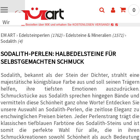
0
Wir
Bestellen über 80€ und erhalten Sie KOSTENLOSEN VERSAND!
verwenden
EM ART
›
Edelsteinperlen
(1762)
›
Edelsteine & Mineralien
(1571)
›
Cookies
Sodalith
(4)
🍪 Wir
verwenden
SODALITH-PERLEN: HALBEDELSTEINE FÜR
Cookies
und
SELBSTGEMACHTEN SCHMUCK
ähnliche
Technologien,
Sodalith, bekannt als der Stein der Dichter, strahlt eine
um das
ordnungsgemäße
majestätische königsblaue Farbe aus und soll seinen Trägern
Funktionieren
helfen, ihre tiefsten Emotionen auszudrücken.
der Website
sicherzustellen,
Schmuckstücke aus Sodalith sprechen hingegen Bände und
Ihr
vermitteln diese Schönheit ganz ohne Worte! Entdecken Sie
Nutzungserlebnis
unsere Auswahl an Sodalith-Perlen, die zeitlose Eleganz zu
zu
verbessern
erschwinglichen Preisen bieten. Jeder Perlenstrang trägt die
und, mit
klassischen tiefblauen Farbtöne des Sodalith-Steins und ist
Ihrer
somit die perfekte Wahl für alle, die in ihren
Einwilligung,
den
Schmuckkreationen sowohl Schönheit als auch Bedeutung
Datenverkehr