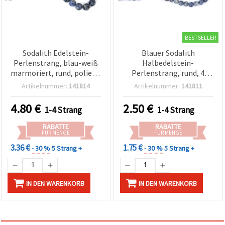
BESTSELLER
Sodalith Edelstein-
Blauer Sodalith
Perlenstrang, blau-weiß
Halbedelstein-
marmoriert, rund, poliert,
Perlenstrang, rund, 4
10 mm, ca. 37 Stück
mm, ca. 85–90 Stück – für
Artikelnummer:
141814
Artikelnummer:
141811
Schmuckherstellung,
Armbänder & Halsketten,
4.80
€
2.50
€
1-4 Strang
1-4 Strang
DIY Bastelbedarf
RABATTE
RABATTE
FÜR MENGE
FÜR MENGE
3.36 €
1.75 €
- 30 %
5 Strang +
- 30 %
5 Strang +
IN DEN WARENKORB
IN DEN WARENKORB