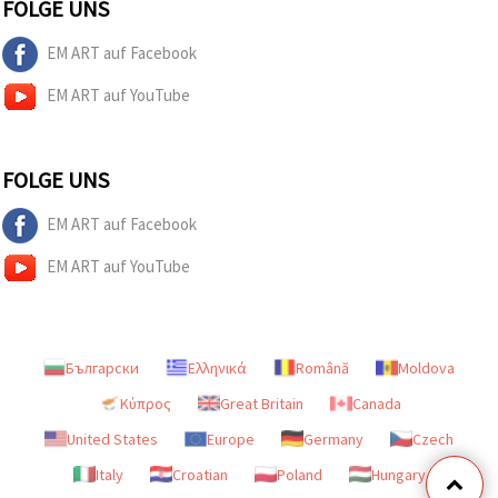
FOLGE UNS
EM ART auf Facebook
EM ART auf YouTube
FOLGE UNS
EM ART auf Facebook
EM ART auf YouTube
Български
Ελληνικά
Română
Moldova
Κύπρος
Great Britain
Canada
United States
Europe
Germany
Czech
Italy
Croatian
Poland
Hungary