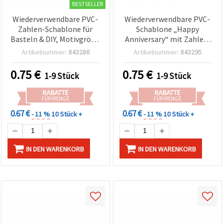
BESTSELLER
Wiederverwendbare PVC-
Wiederverwendbare PVC-
Zahlen-Schablone für
Schablone „Happy
Basteln & DIY, Motivgröße
Anniversary“ mit Zahlen,
8 x 7,5 cm
Druckgröße 12,7 x 3,5 cm
Artikelnummer:
843286
Artikelnummer:
843295
– Basteln & DIY
0.75
€
0.75
€
1-9 Stück
1-9 Stück
RABATTE
RABATTE
FÜR MENGE
FÜR MENGE
0.67 €
0.67 €
- 11 %
10 Stück +
- 11 %
10 Stück +
IN DEN WARENKORB
IN DEN WARENKORB