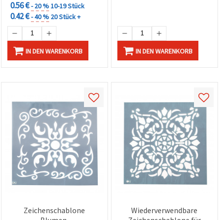
0.56 €
- 20 %
10-19 Stück
0.42 €
- 40 %
20 Stück +
IN DEN WARENKORB
IN DEN WARENKORB
Zeichenschablone
Wiederverwendbare
Blumen,
Zeichenschablone für