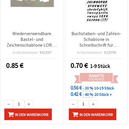
Wiederverwendbare
Buchstaben- und Zahlen-
Bastel- und
Schablone in
Zeichenschablone LORCA
Schreibschrift für
Hase & Blumen,
Handlettering, DIY
Artikelnummer:
842397
Artikelnummer:
823590
Motivgröße 4,3 x 2 cm,
Basteln, Schneiden &
Modell L18
Zeichnen, 21 x 31 mm
0.85
€
0.70
€
1-9 Stück
RABATTE
FÜR MENGE
0.56 €
- 20 %
10-19 Stück
0.42 €
- 40 %
20 Stück +
IN DEN WARENKORB
IN DEN WARENKORB