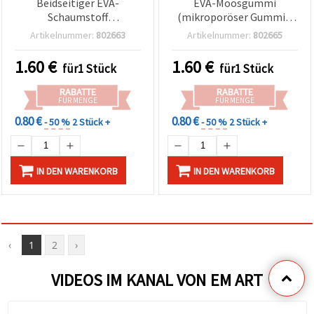
Beidseitiger EVA-
EVA-Moosgummi
Schaumstoff
(mikroporöser Gummi),
(Moosgummi,
beidseitig, mit
Artikelnummer:
802663
Artikelnummer:
802665
mikroporöser Gummi)
Kunststoff-Ornament-
mit Kunststoff-
Schablone, sortiert
1.60
€
1.60
€
für1 Stück
für1 Stück
Blumenschablone
RABATTE
RABATTE
FÜR MENGE
FÜR MENGE
0.80 €
0.80 €
- 50 %
2 Stück +
- 50 %
2 Stück +
IN DEN WARENKORB
IN DEN WARENKORB
‹
1
2
›
VIDEOS IM KANAL VON EM ART