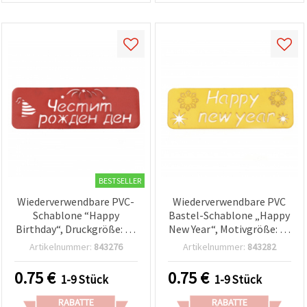
BESTSELLER
Wiederverwendbare PVC-
Wiederverwendbare PVC
Schablone “Happy
Bastel-Schablone „Happy
Birthday“, Druckgröße: 14
New Year“, Motivgröße: 14
x 4,5 cm
x 4,5 cm
Artikelnummer:
843276
Artikelnummer:
843282
0.75
€
0.75
€
1-9 Stück
1-9 Stück
RABATTE
RABATTE