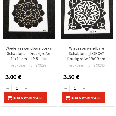
Wiederverwendbare Lorka
Wiederverwendbare
Schablone – Druckgröße
Schablone „LORCA“,
13x13 cm – LM8 – für
Druckgröße 19x19 cm,
präzises Malen,
Design LM14
Artikelnummer:
843233
Artikelnummer:
843240
Dekorieren & Basteln
3.00
€
3.50
€
IN DEN WARENKORB
IN DEN WARENKORB