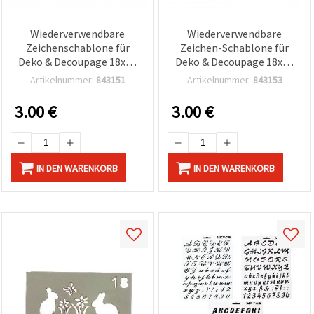
Wiederverwendbare
Wiederverwendbare
Zeichenschablone für
Zeichen-Schablone für
Deko & Decoupage 18x18
Deko & Decoupage 18x18
cm L41
cm L43
Artikelnummer:
843151
Artikelnummer:
843153
3.00
€
3.00
€
IN DEN WARENKORB
IN DEN WARENKORB