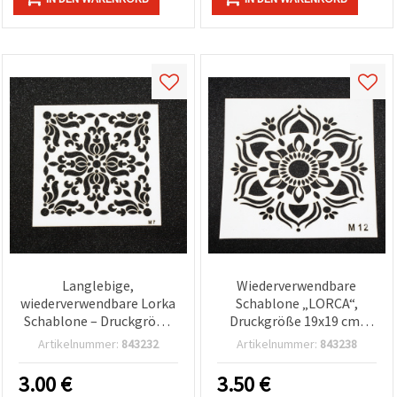
Langlebige,
Wiederverwendbare
wiederverwendbare Lorka
Schablone „LORCA“,
Schablone – Druckgröße
Druckgröße 19x19 cm,
13x13 cm – LM7 – für
Design LM12
Artikelnummer:
843232
Artikelnummer:
843238
sauberes, präzises Malen
& Dekorieren
3.00
€
3.50
€
(Bastelbedarf)