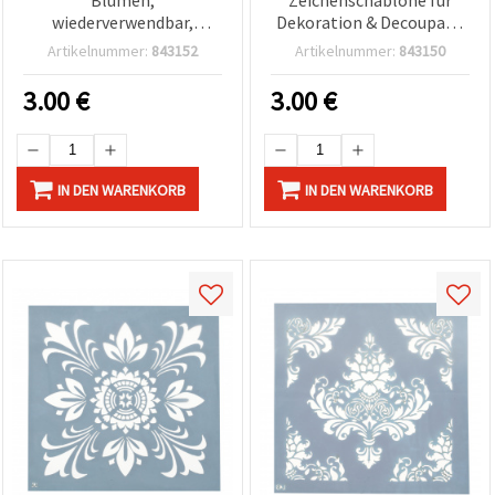
wiederverwendbar,
Dekoration & Decoupage
Druckgröße 18x18 cm L42
18x18 cm L40
Artikelnummer:
843152
Artikelnummer:
843150
3.00
€
3.00
€
IN DEN WARENKORB
IN DEN WARENKORB