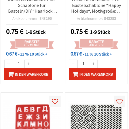
Schablone für
Bastelschablone “Happy
Basteln/DIY “Haarlocke,
Holidays“, Motivgröße: 14
Zahn & Baby-Knospe“,
x 4 cm
Artikelnummer:
843296
Artikelnummer:
843293
Druckgröße: 14 x 4 cm
0.75
€
0.75
€
1-9 Stück
1-9 Stück
RABATTE
RABATTE
FÜR MENGE
FÜR MENGE
0.67 €
0.67 €
- 11 %
10 Stück +
- 11 %
10 Stück +
IN DEN WARENKORB
IN DEN WARENKORB