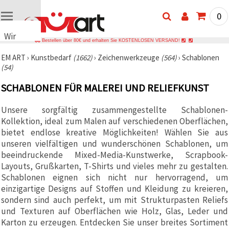
0
Wir
Bestellen über 80€ und erhalten Sie KOSTENLOSEN VERSAND!
verwenden
EM ART
›
Kunstbedarf
(1662)
›
Zeichenwerkzeuge
(564)
›
Schablonen
Cookies
(54)
🍪 Wir
verwenden
SCHABLONEN FÜR MALEREI UND RELIEFKUNST
Cookies
und
ähnliche
Unsere sorgfältig zusammengestellte Schablonen-
Technologien,
Kollektion, ideal zum Malen auf verschiedenen Oberflächen,
um das
ordnungsgemäße
bietet endlose kreative Möglichkeiten! Wählen Sie aus
Funktionieren
unseren vielfältigen und wunderschönen Schablonen, um
der Website
beeindruckende Mixed-Media-Kunstwerke, Scrapbook-
sicherzustellen,
Ihr
Layouts, Grußkarten, T-Shirts und vieles mehr zu gestalten.
Nutzungserlebnis
Schablonen eignen sich nicht nur hervorragend, um
zu
einzigartige Designs auf Stoffen und Kleidung zu kreieren,
verbessern
und, mit
sondern sind auch perfekt, um mit Strukturpasten Reliefs
Ihrer
und Texturen auf Oberflächen wie Holz, Glas, Leder und
Einwilligung,
den
Karton zu erzeugen. Entdecken Sie unser breites Sortiment
Datenverkehr