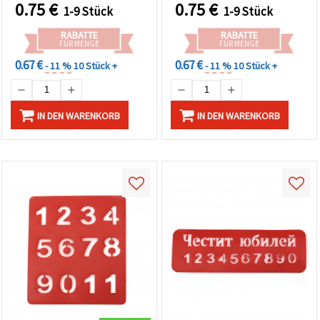
0.75
€
0.75
€
1-9 Stück
1-9 Stück
RABATTE
RABATTE
FÜR MENGE
FÜR MENGE
0.67 €
0.67 €
- 11 %
10 Stück +
- 11 %
10 Stück +
IN DEN WARENKORB
IN DEN WARENKORB