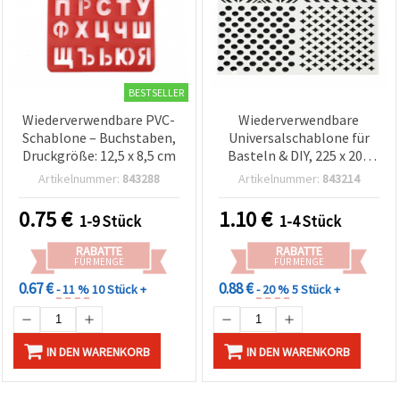
BESTSELLER
Wiederverwendbare PVC-
Wiederverwendbare
Schablone – Buchstaben,
Universalschablone für
Druckgröße: 12,5 x 8,5 cm
Basteln & DIY, 225 x 200
mm – 4 Motive
Artikelnummer:
843288
Artikelnummer:
843214
0.75
€
1.10
€
1-9 Stück
1-4 Stück
RABATTE
RABATTE
FÜR MENGE
FÜR MENGE
0.67 €
0.88 €
- 11 %
10 Stück +
- 20 %
5 Stück +
IN DEN WARENKORB
IN DEN WARENKORB