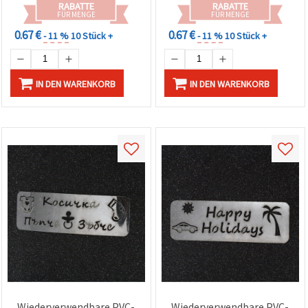
RABATTE
RABATTE
FÜR MENGE
FÜR MENGE
0.67 €
0.67 €
- 11 %
10 Stück +
- 11 %
10 Stück +
IN DEN WARENKORB
IN DEN WARENKORB
Wiederverwendbare PVC-
Wiederverwendbare PVC-