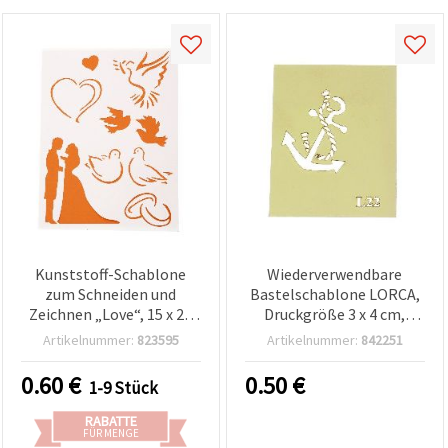
Kunststoff-Schablone
Wiederverwendbare
zum Schneiden und
Bastelschablone LORCA,
Zeichnen „Love“, 15 x 21
Druckgröße 3 x 4 cm,
cm – Bastelschablone für
Modell L22
Artikelnummer:
823595
Artikelnummer:
842251
DIY und Scrapbooking
0.60
€
0.50
€
1-9 Stück
RABATTE
FÜR MENGE