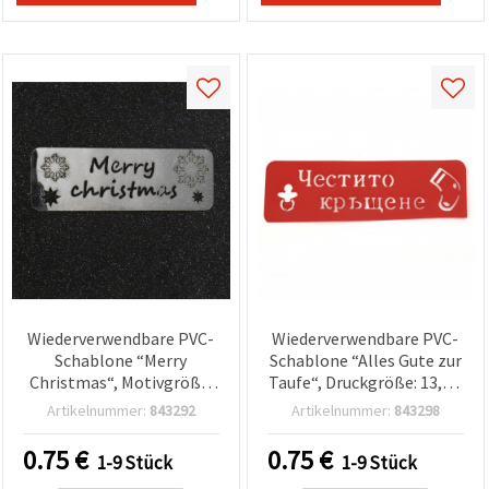
Wiederverwendbare PVC-
Wiederverwendbare PVC-
Schablone “Merry
Schablone “Alles Gute zur
Christmas“, Motivgröße:
Taufe“, Druckgröße: 13,6 x
14 x 4 cm
3,5 cm
Artikelnummer:
843292
Artikelnummer:
843298
0.75
€
0.75
€
1-9 Stück
1-9 Stück