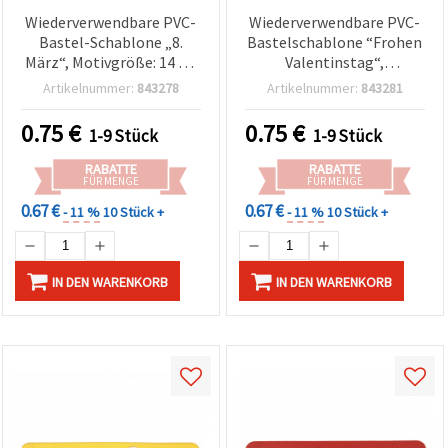
können Sie
Wiederverwendbare PVC-
Wiederverwendbare PVC-
jederzeit
ändern
Bastel-Schablone „8.
Bastelschablone “Frohen
oder
März“, Motivgröße: 14 x 4
Valentinstag“,
widerrufen.
cm
Motivgröße: 13,5 x 4,5 cm
Impressum
Artikelnummer:
843278
Artikelnummer:
843281
Datenschutzerklärung
Cookie-
0.75
€
0.75
€
1-9 Stück
1-9 Stück
Richtlinie
RABATTE
RABATTE
FÜR MENGE
FÜR MENGE
Alle
0.67 €
0.67 €
akzeptieren
- 11 %
10 Stück +
- 11 %
10 Stück +
Cookie-
Einstellungen
IN DEN WARENKORB
IN DEN WARENKORB