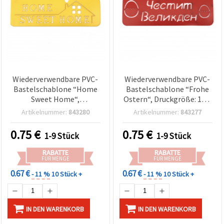
Wiederverwendbare PVC-
Wiederverwendbare PVC-
Bastelschablone “Home
Bastelschablone “Frohe
Sweet Home“,
Ostern“, Druckgröße: 14,2
Motivgröße 13,5 x 4 cm
x 3,6 cm
Artikelnummer:
843280
Artikelnummer:
843277
0.75
€
0.75
€
1-9 Stück
1-9 Stück
RABATTE
RABATTE
FÜR MENGE
FÜR MENGE
0.67 €
0.67 €
- 11 %
10 Stück +
- 11 %
10 Stück +
IN DEN WARENKORB
IN DEN WARENKORB