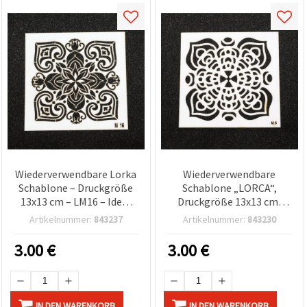
Wiederverwendbare Lorka
Wiederverwendbare
Schablone – Druckgröße
Schablone „LORCA“,
13x13 cm – LM16 – Ideal
Druckgröße 13x13 cm,
für präzises Dekorieren,
Design LM5
Artikelnummer:
843237
Artikelnummer:
843230
Malen & Bastelprojekte
3.00
€
3.00
€
IN DEN WARENKORB
IN DEN WARENKORB