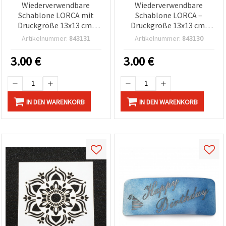
Wiederverwendbare
Wiederverwendbare
Schablone LORCA mit
Schablone LORCA –
Druckgröße 13x13 cm,
Druckgröße 13x13 cm,
LM3
LM2
Artikelnummer:
843131
Artikelnummer:
843130
3.00
€
3.00
€
IN DEN WARENKORB
IN DEN WARENKORB