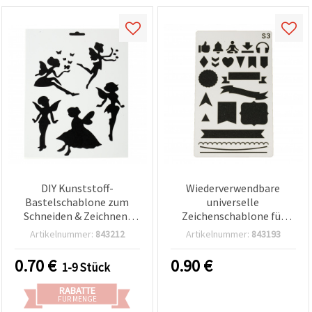
DIY Kunststoff-
Wiederverwendbare
Bastelschablone zum
universelle
Schneiden & Zeichnen,
Zeichenschablone für
dekorative Malschablone,
Dekoration, Basteln &
Artikelnummer:
843212
Artikelnummer:
843193
21x31 mm, Motiv 11
Decoupage, 180 x 100 mm,
Modell P1/S3
0.70
€
0.90
€
1-9 Stück
RABATTE
FÜR MENGE