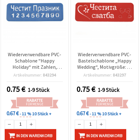
Wiederverwendbare PVC-
Wiederverwendbare PVC-
Schablone “Happy
Bastelschablone „Happy
Holiday“ mit Zahlen,
Wedding“, Motivgröße: 14
Druckgröße: 13 x 3,5 cm –
x 4,3 cm
Artikelnummer:
843294
Artikelnummer:
843297
für Basteln & DIY
0.75
€
0.75
€
1-9 Stück
1-9 Stück
RABATTE
RABATTE
FÜR MENGE
FÜR MENGE
0.67 €
0.67 €
- 11 %
10 Stück +
- 11 %
10 Stück +
IN DEN WARENKORB
IN DEN WARENKORB