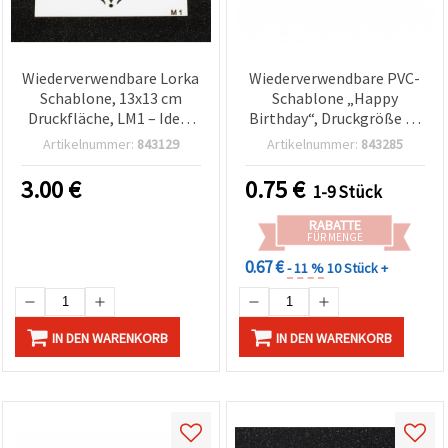
Wiederverwendbare Lorka
Wiederverwendbare PVC-
Schablone, 13x13 cm
Schablone „Happy
Druckfläche, LM1 – Ideal
Birthday“, Druckgröße 12
für sauberes, präzises
x 5 cm, für Basteln,
Artikelnummer:
843129
Artikelnummer:
843285
Malen & dekorative
Karten & Scrapbooking
Bastel-Designs
3.00
€
0.75
€
1-9 Stück
RABATTE
FÜR MENGE
0.67 €
- 11 %
10 Stück +
IN DEN WARENKORB
IN DEN WARENKORB