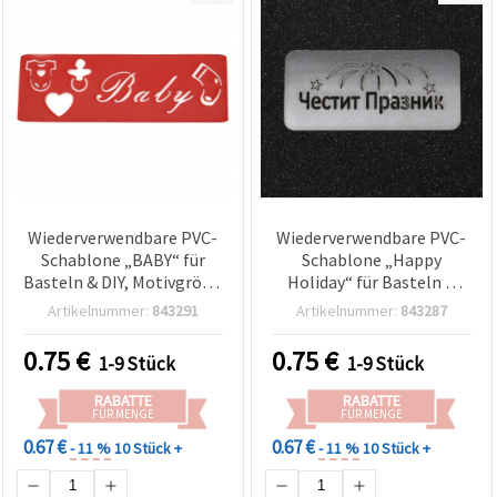
Wiederverwendbare PVC-
Wiederverwendbare PVC-
Schablone „BABY“ für
Schablone „Happy
Basteln & DIY, Motivgröße
Holiday“ für Basteln &
18 x 5,5 cm
Scrapbooking,
Artikelnummer:
843291
Artikelnummer:
843287
Druckgröße 9,5 x 3,5 cm
0.75
€
0.75
€
1-9 Stück
1-9 Stück
RABATTE
RABATTE
FÜR MENGE
FÜR MENGE
0.67 €
0.67 €
- 11 %
10 Stück +
- 11 %
10 Stück +