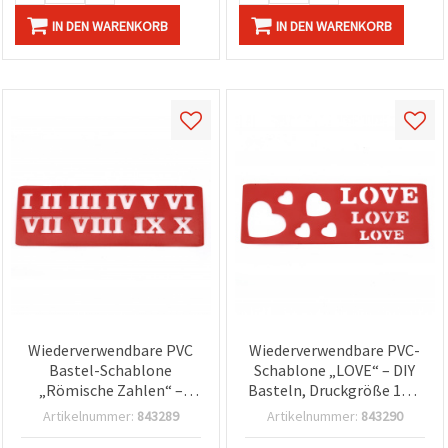
IN DEN WARENKORB
IN DEN WARENKORB
Wiederverwendbare PVC
Wiederverwendbare PVC-
Bastel-Schablone
Schablone „LOVE“ – DIY
„Römische Zahlen“ –
Basteln, Druckgröße 17,5
Motivgröße 17,5 x 4,3 cm
x 5,8 cm
Artikelnummer:
843289
Artikelnummer:
843290