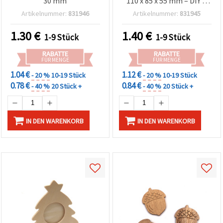
30 mm
110 x 85 x 55 mm – DIY &
Basteln
Artikelnummer:
831946
Artikelnummer:
831945
1.30
€
1.40
€
1-9 Stück
1-9 Stück
RABATTE
RABATTE
FÜR MENGE
FÜR MENGE
1.04 €
1.12 €
- 20 %
10-19 Stück
- 20 %
10-19 Stück
0.78 €
0.84 €
- 40 %
20 Stück +
- 40 %
20 Stück +
IN DEN WARENKORB
IN DEN WARENKORB