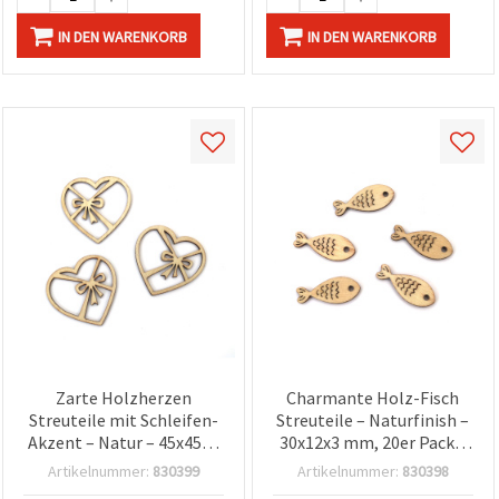
IN DEN WARENKORB
IN DEN WARENKORB
Zarte Holzherzen
Charmante Holz-Fisch
Streuteile mit Schleifen-
Streuteile – Naturfinish –
Akzent – Natur – 45x45x3
30x12x3 mm, 20er Pack –
mm, 8er Pack – ideal für
Ideal für DIY Basteln,
Artikelnummer:
830399
Artikelnummer:
830398
Basteln, DIY Deko,
Sommerdeko &