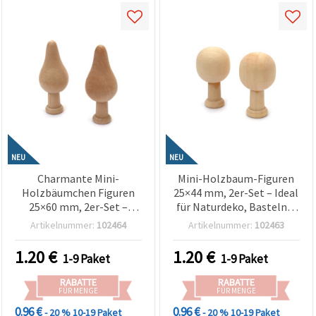
NEU
NEU
Charmante Mini-
Mini-Holzbaum-Figuren
Holzbäumchen Figuren
25×44 mm, 2er-Set – Ideal
25×60 mm, 2er-Set –
für Naturdeko, Basteln &
Perfekt für Naturdeko,
DIY-Projekte
Artikelnummer:
102464
Artikelnummer:
102463
Basteln & DIY-Projekte
1.20
€
1.20
€
1-9 Paket
1-9 Paket
RABATTE
RABATTE
FÜR MENGE
FÜR MENGE
0.96 €
0.96 €
- 20 %
10-19 Paket
- 20 %
10-19 Paket