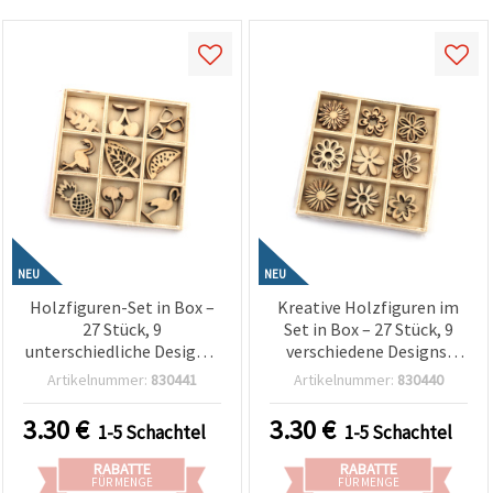
NEU
NEU
Holzfiguren-Set in Box –
Kreative Holzfiguren im
27 Stück, 9
Set in Box – 27 Stück, 9
unterschiedliche Designs,
verschiedene Designs,
Größe 28±40 x 11±26 x 3
Größe 24±29 x 24±29 x 3
Artikelnummer:
830441
Artikelnummer:
830440
mm – ideal zum
mm – ideal zum Basteln,
Dekorieren,
Dekorieren,
3.30
€
3.30
€
1-5 Schachtel
1-5 Schachtel
Scrapbooking, Geschenke
Scrapbooking,
verpacken & DIY-
Geschenkverpackung &
RABATTE
RABATTE
Bastelprojekte (sortiert)
DIY-Kunstprojekte
FÜR MENGE
FÜR MENGE