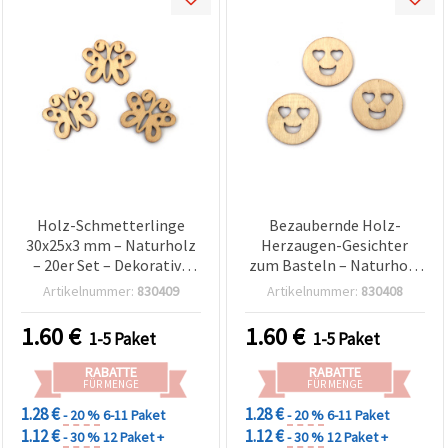
Holz-Schmetterlinge
Bezaubernde Holz-
30x25x3 mm – Naturholz
Herzaugen-Gesichter
– 20er Set – Dekorative
zum Basteln – Naturholz
Holzformen für Basteln,
– 30x3 mm, 20 Stück –
Artikelnummer:
830409
Artikelnummer:
830408
Scrapbooking & DIY-
Ideal für DIY Bastelbedarf,
Projekte
Geschenkanhänger &
1.60
€
1.60
€
1-5 Paket
1-5 Paket
Deko-Ideen
RABATTE
RABATTE
FÜR MENGE
FÜR MENGE
1.28 €
1.28 €
- 20 %
6-11 Paket
- 20 %
6-11 Paket
1.12 €
1.12 €
- 30 %
12 Paket +
- 30 %
12 Paket +