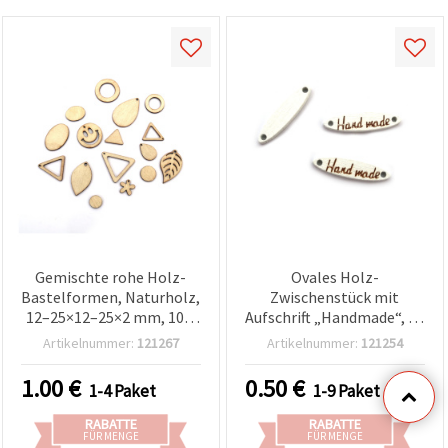
Gemischte rohe Holz-
Ovales Holz-
Bastelformen, Naturholz,
Zwischenstück mit
12–25×12–25×2 mm, 10 g
Aufschrift „Handmade“, 27
Pack (ca. 25 Stk.) –
x 7 x 3 mm, Loch: 1,5 mm,
Artikelnummer:
121267
Artikelnummer:
121254
Bastelbedarf für DIY,
Weiß – 10 Stück
Scrapbooking, Karten- &
1.00
€
0.50
€
1-4 Paket
1-9 Paket
Kinderbasteln
RABATTE
RABATTE
FÜR MENGE
FÜR MENGE