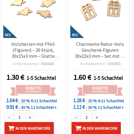
NEU
NEU
Holzherzen mit Pfeil
Charmante Natur-Holz
(Figuren) – 20 Stück,
Geschenk-Figuren
30x15x3 mm – Glatte
30x22x3 mm – Set mit 20
Oberfläche & elegantes
Stück für Basteln &
Artikelnummer:
830444
Artikelnummer:
830450
Design, ideal zum
Weihnachtsdeko
Dekorieren,
1.30
€
1.60
€
1-5 Schachtel
1-5 Schachtel
Scrapbooking,
Geschenkverpackung &
RABATTE
RABATTE
DIY Basteln
FÜR MENGE
FÜR MENGE
1.04 €
1.28 €
- 20 %
6-11 Schachtel
- 20 %
6-11 Schachtel
0.91 €
1.12 €
- 30 %
12 Schachtel +
- 30 %
12 Schachtel +
IN DEN WARENKORB
IN DEN WARENKORB