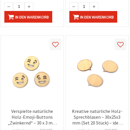
IN DEN WARENKORB
IN DEN WARENKORB
Verspielte natürliche
Kreative natürliche Holz-
Holz-Emoji-Buttons
Sprechblasen – 30x25x3
„Zwinkernd“ – 30 x 3 mm
mm (Set 20 Stück) – ideal
(Set mit 20) – ideal zum
zum Basteln,