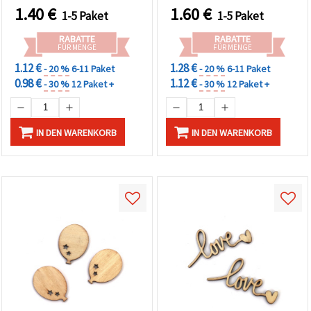
Hochzeitsdeko &
Kreativprojekte
1.40
€
1.60
€
1-5 Paket
1-5 Paket
Scrapbooking
RABATTE
RABATTE
FÜR MENGE
FÜR MENGE
1.12 €
1.28 €
- 20 %
6-11 Paket
- 20 %
6-11 Paket
0.98 €
1.12 €
- 30 %
12 Paket +
- 30 %
12 Paket +
IN DEN WARENKORB
IN DEN WARENKORB