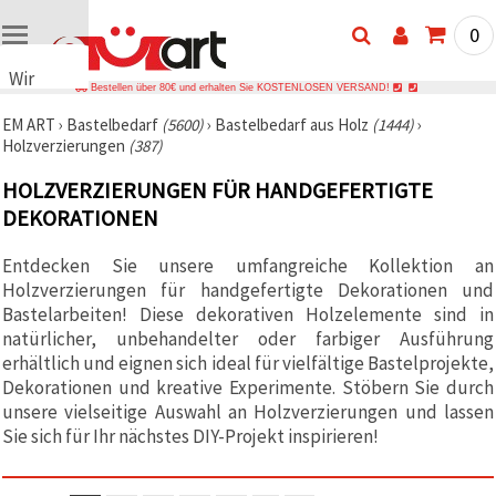
0
Wir
Bestellen über 80€ und erhalten Sie KOSTENLOSEN VERSAND!
verwenden
EM ART
›
Bastelbedarf
(5600)
›
Bastelbedarf aus Holz
(1444)
›
Cookies
Holzverzierungen
(387)
🍪 Wir
verwenden
HOLZVERZIERUNGEN FÜR HANDGEFERTIGTE
Cookies
und
DEKORATIONEN
ähnliche
Technologien,
Entdecken Sie unsere umfangreiche Kollektion an
um das
ordnungsgemäße
Holzverzierungen für handgefertigte Dekorationen und
Funktionieren
Bastelarbeiten! Diese dekorativen Holzelemente sind in
der Website
sicherzustellen,
natürlicher, unbehandelter oder farbiger Ausführung
Ihr
erhältlich und eignen sich ideal für vielfältige Bastelprojekte,
Nutzungserlebnis
Dekorationen und kreative Experimente. Stöbern Sie durch
zu
verbessern
unsere vielseitige Auswahl an Holzverzierungen und lassen
und, mit
Sie sich für Ihr nächstes DIY-Projekt inspirieren!
Ihrer
Einwilligung,
den
Datenverkehr