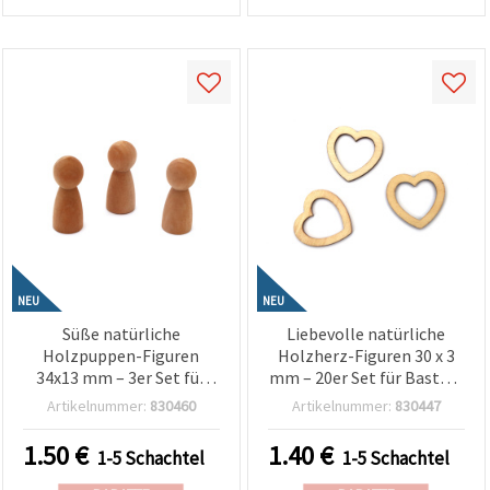
NEU
NEU
Süße natürliche
Liebevolle natürliche
Holzpuppen-Figuren
Holzherz-Figuren 30 x 3
34x13 mm – 3er Set für
mm – 20er Set für Basteln
Miniaturwelten, DIY-
& Dekoration
Artikelnummer:
830460
Artikelnummer:
830447
Spielzeug &
Bastelprojekte
1.50
€
1.40
€
1-5 Schachtel
1-5 Schachtel