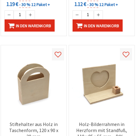
1.19 €
1.12 €
- 30 %
12 Paket +
- 30 %
12 Paket +
IN DEN WARENKORB
IN DEN WARENKORB
Stiftehalter aus Holz in
Holz-Bilderrahmen in
Taschenform, 120 x 90 x
Herzform mit Standfuß,