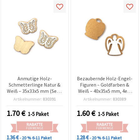
Anmutige Holz-
Bezaubernde Holz-Engel-
Schmetterlinge Natur &
Figuren – Goldfarben &
Weiß – 35x33x5 mm (Set 6
Weiß – 40x35x5 mm, 4er-
Stück) – Bastelzubehör
Pack – ideal für festliche
Artikelnummer:
830391
Artikelnummer:
830389
für kreative DIY Deko,
DIY-Bastelprojekte,
Scrapbooking &
Anhänger & Deko￼
1.70
€
1.60
€
1-5 Paket
1-5 Paket
handgemachte
Geschenke
RABATTE
RABATTE
FÜR MENGE
FÜR MENGE
1.36 €
1.28 €
- 20 %
6-11 Paket
- 20 %
6-11 Paket