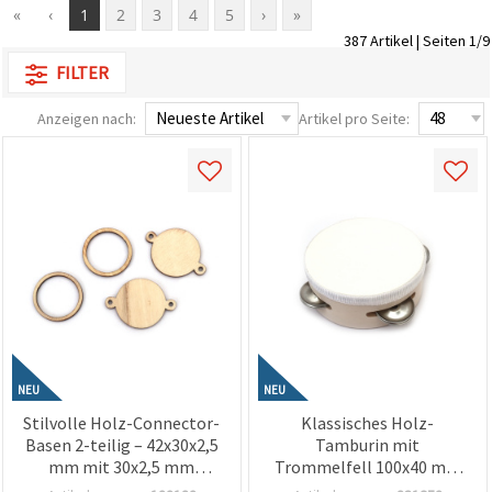
«
‹
1
2
3
4
5
›
»
zu
analysieren
387 Artikel | Seiten 1/9
sowie
relevantere
FILTER
Inhalte und
Werbung
Anzeigen nach:
Artikel pro Seite:
anzuzeigen,
auch mit
Unterstützung
unserer
Partner für
Analyse
und
Marketing.
Sie können
alle
Cookies
akzeptieren,
ablehnen
oder Ihre
Auswahl in
NEU
NEU
den
Einstellungen
Stilvolle Holz-Connector-
Klassisches Holz-
individuell
Basen 2-teilig – 42x30x2,5
Tamburin mit
festlegen.
Ihre
mm mit 30x2,5 mm
Trommelfell 100x40 mm
Einwilligung
Rahmen & 2 mm Loch –
– Kompaktes