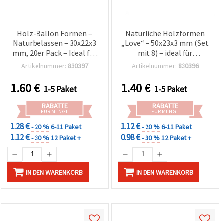
Holz-Ballon Formen –
Natürliche Holzformen
Naturbelassen – 30x22x3
„Love“ – 50x23x3 mm (Set
mm, 20er Pack – Ideal für
mit 8) – ideal für
Basteln, DIY,
romantische Bastelideen,
Artikelnummer:
830397
Artikelnummer:
830396
Geschenkanhänger &
Hochzeitsdeko & DIY
Partydeko
Geschenke
1.60
€
1.40
€
1-5 Paket
1-5 Paket
RABATTE
RABATTE
FÜR MENGE
FÜR MENGE
1.28 €
1.12 €
- 20 %
6-11 Paket
- 20 %
6-11 Paket
1.12 €
0.98 €
- 30 %
12 Paket +
- 30 %
12 Paket +
IN DEN WARENKORB
IN DEN WARENKORB