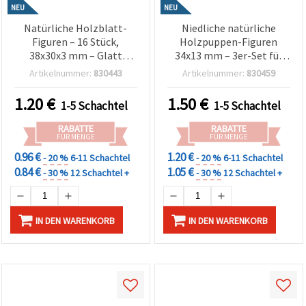
NEU
NEU
Natürliche Holzblatt-
Niedliche natürliche
Figuren – 16 Stück,
Holzpuppen-Figuren
38x30x3 mm – Glatt
34x13 mm – 3er-Set für
geschliffen, ideal zum
Miniaturspielzeug,
Artikelnummer:
830443
Artikelnummer:
830459
Dekorieren, Basteln,
Bemalen, Basteln &
Scrapbooking,
Kreativ-DIY
1.20
€
1.50
€
1-5 Schachtel
1-5 Schachtel
Geschenkverpackung &
DIY-Kreativprojekte
RABATTE
RABATTE
FÜR MENGE
FÜR MENGE
0.96 €
1.20 €
- 20 %
6-11 Schachtel
- 20 %
6-11 Schachtel
0.84 €
1.05 €
- 30 %
12 Schachtel +
- 30 %
12 Schachtel +
IN DEN WARENKORB
IN DEN WARENKORB