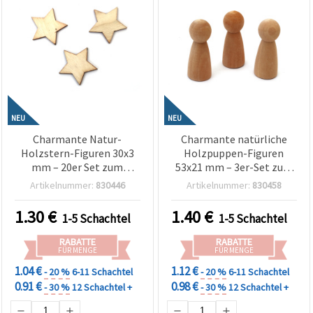
NEU
NEU
Charmante Natur-
Charmante natürliche
Holzstern-Figuren 30x3
Holzpuppen-Figuren
mm – 20er Set zum
53x21 mm – 3er-Set zum
Basteln & Dekorieren
Bemalen, Kinder-Basteln
Artikelnummer:
830446
Artikelnummer:
830458
& DIY-Dekorationen
1.30
€
1.40
€
1-5 Schachtel
1-5 Schachtel
RABATTE
RABATTE
FÜR MENGE
FÜR MENGE
1.04 €
1.12 €
- 20 %
6-11 Schachtel
- 20 %
6-11 Schachtel
0.91 €
0.98 €
- 30 %
12 Schachtel +
- 30 %
12 Schachtel +