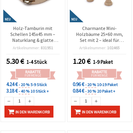
NEU
NEU
Holz-Tamburin mit
Charmante Mini-
Schellen 145x45 mm –
Holzbäume 25×60 mm,
Naturklang & glatte
Set mit 2 – ideal für
Oberfläche für Basteln
Basteln, Dekoration &
Artikelnummer:
831951
Artikelnummer:
102465
und Musikunterricht
DIY-Projekte
5.30
€
1.20
€
1-4 Stück
1-9 Paket
RABATTE
RABATTE
FÜR MENGE
FÜR MENGE
4.24 €
0.96 €
- 20 %
5-9 Stück
- 20 %
10-19 Paket
3.18 €
0.84 €
- 40 %
10 Stück +
- 30 %
20 Paket +
IN DEN WARENKORB
IN DEN WARENKORB