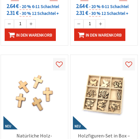
2.64 €
2.64 €
- 20 %
6-11 Schachtel
- 20 %
6-11 Schachtel
2.31 €
2.31 €
- 30 %
12 Schachtel +
- 30 %
12 Schachtel +
IN DEN WARENKORB
IN DEN WARENKORB
NEU
NEU
Natürliche Holz-
Holzfiguren-Set in Box –