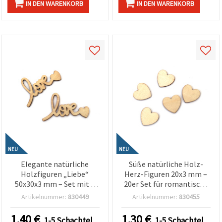
IN DEN WARENKORB
IN DEN WARENKORB
NEU
NEU
Elegante natürliche
Süße natürliche Holz-
Holzfiguren „Liebe“
Herz-Figuren 20x3 mm –
50x30x3 mm – Set mit 8
20er Set für romantische
Stück für Basteln &
Bastelarbeiten,
Artikelnummer:
830449
Artikelnummer:
830455
romantische Deko
Geschenkboxen & Karten-
Deko (assortiert/mix)
1.40
€
1.30
€
1-5 Schachtel
1-5 Schachtel