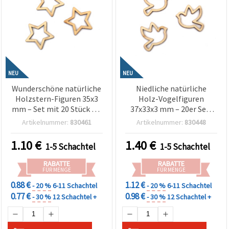
NEU
NEU
Wunderschöne natürliche
Niedliche natürliche
Holzstern-Figuren 35x3
Holz-Vogelfiguren
mm – Set mit 20 Stück für
37x33x3 mm – 20er Set,
Weihnachtsbasteln,
sortiert, für Basteln &
Artikelnummer:
830461
Artikelnummer:
830448
festliche Dekorationen &
Dekoration
DIY-Bastelprojekte
1.10
€
1.40
€
1-5 Schachtel
1-5 Schachtel
RABATTE
RABATTE
FÜR MENGE
FÜR MENGE
0.88 €
1.12 €
- 20 %
6-11 Schachtel
- 20 %
6-11 Schachtel
0.77 €
0.98 €
- 30 %
12 Schachtel +
- 30 %
12 Schachtel +