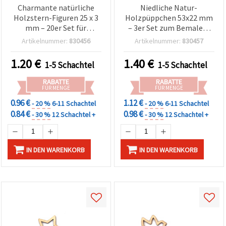
Charmante natürliche
Niedliche Natur-
Holzstern-Figuren 25 x 3
Holzpüppchen 53x22 mm
mm – 20er Set für
– 3er Set zum Bemalen,
Basteln, Weihnachtsdeko,
Basteln & kreatives DIY
Artikelnummer:
830456
Artikelnummer:
830457
Christbaumschmuck &
für Hobby & Handarbeit
kreative Dekorationen
1.20
€
1.40
€
1-5 Schachtel
1-5 Schachtel
RABATTE
RABATTE
FÜR MENGE
FÜR MENGE
0.96 €
1.12 €
- 20 %
6-11 Schachtel
- 20 %
6-11 Schachtel
0.84 €
0.98 €
- 30 %
12 Schachtel +
- 30 %
12 Schachtel +
IN DEN WARENKORB
IN DEN WARENKORB