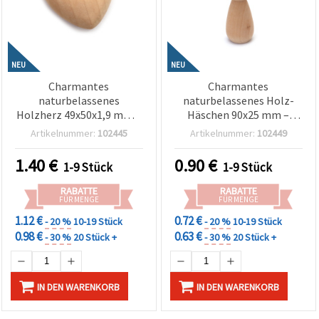
NEU
NEU
Charmantes
Charmantes
naturbelassenes
naturbelassenes Holz-
Holzherz 49x50x1,9 mm –
Häschen 90x25 mm –
ideal für Basteln, DIY &
Perfekt zum Basteln &
Artikelnummer:
102445
Artikelnummer:
102449
Dekorationen
Dekorieren
1.40
€
0.90
€
1-9 Stück
1-9 Stück
RABATTE
RABATTE
FÜR MENGE
FÜR MENGE
1.12 €
0.72 €
- 20 %
10-19 Stück
- 20 %
10-19 Stück
0.98 €
0.63 €
- 30 %
20 Stück +
- 30 %
20 Stück +
IN DEN WARENKORB
IN DEN WARENKORB