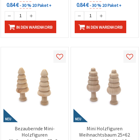
0.84 €
0.84 €
- 30 %
20 Paket +
- 30 %
20 Paket +
IN DEN WARENKORB
IN DEN WARENKORB
NEU
NEU
Bezaubernde Mini-
Mini Holzfiguren
Holzfiguren
Weihnachtsbaum 25×62