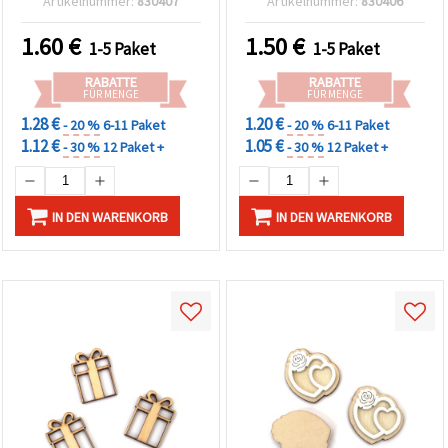
Artikelnummer:
830407
Artikelnummer:
830406
Basteln, für Kinder-Deko
Scrapbooking &
& kreative DIY-Projekte
personalisierte DIY-Deko
1.60
€
1.50
€
1-5 Paket
1-5 Paket
RABATTE
RABATTE
FÜR MENGE
FÜR MENGE
1.28 €
1.20 €
- 20 %
6-11 Paket
- 20 %
6-11 Paket
1.12 €
1.05 €
- 30 %
12 Paket +
- 30 %
12 Paket +
IN DEN WARENKORB
IN DEN WARENKORB