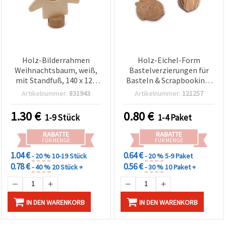
Holz-Bilderrahmen
Holz-Eichel-Form
Weihnachtsbaum, weiß,
Bastelverzierungen für
mit Standfuß, 140 x 120
Basteln & Scrapbooking,
mm
30×37×3 mm, natur – 10
Artikelnummer:
831943
Artikelnummer:
121257
Stück
1.30
€
0.80
€
1-9 Stück
1-4 Paket
RABATTE
RABATTE
FÜR MENGE
FÜR MENGE
1.04 €
0.64 €
- 20 %
10-19 Stück
- 20 %
5-9 Paket
0.78 €
0.56 €
- 40 %
20 Stück +
- 30 %
10 Paket +
IN DEN WARENKORB
IN DEN WARENKORB