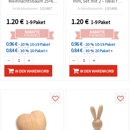
Weihnachtsbaum 25×65
mm, Set mit 2 – Ideal für
mm, Set 2 Stück – Ideal
Weihnachtsdeko, Basteln
Artikelnummer:
102467
Artikelnummer:
102466
für Weihnachtsdeko,
& DIY Weihnachtsprojekte
Basteln & kreative DIY-
1.20
€
1.20
€
1-9 Paket
1-9 Paket
Weihnachtsprojekte
RABATTE
RABATTE
FÜR MENGE
FÜR MENGE
0.96 €
0.96 €
- 20 %
10-19 Paket
- 20 %
10-19 Paket
0.84 €
0.84 €
- 30 %
20 Paket +
- 30 %
20 Paket +
IN DEN WARENKORB
IN DEN WARENKORB