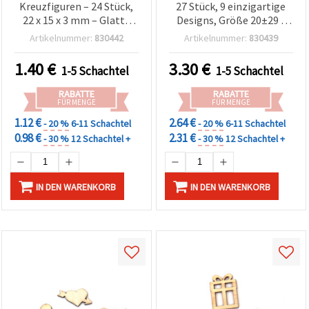
Kreuzfiguren – 24 Stück,
27 Stück, 9 einzigartige
22 x 15 x 3 mm – Glatte
Designs, Größe 20±29 x
Oberfläche, ideal zum
12±31 x 3 mm – ideal für
Artikelnummer:
830442
Artikelnummer:
830439
Basteln, Dekorieren,
Deko, Scrapbooking,
Scrapbooking,
Geschenkverpackung &
1.40
€
3.30
€
1-5 Schachtel
1-5 Schachtel
Geschenkverpackung &
DIY Basteln
DIY-Projekte
RABATTE
RABATTE
FÜR MENGE
FÜR MENGE
1.12 €
2.64 €
- 20 %
6-11 Schachtel
- 20 %
6-11 Schachtel
0.98 €
2.31 €
- 30 %
12 Schachtel +
- 30 %
12 Schachtel +
IN DEN WARENKORB
IN DEN WARENKORB