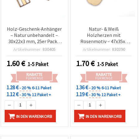
Holz-Geschenk-Anhänger
Natur- & Weiß
– Natur unbehandelt –
Holzherzen mit
30x22x3 mm, 25er Pack –
Rosenmotiv – 47x35x5
ideal für
mm (Set à 6) – ideal zum
Artikelnummer:
830405
Artikelnummer:
830390
Weihnachtsbasteln, DIY
Basteln, für romantische
Deko &
DIY-Projekte, Geschenke
1.60
€
1.70
€
1-5 Paket
1-5 Paket
Geschenkverpackung
& Wohndeko
RABATTE
RABATTE
FÜR MENGE
FÜR MENGE
1.28 €
1.36 €
- 20 %
6-11 Paket
- 20 %
6-11 Paket
1.12 €
1.19 €
- 30 %
12 Paket +
- 30 %
12 Paket +
IN DEN WARENKORB
IN DEN WARENKORB