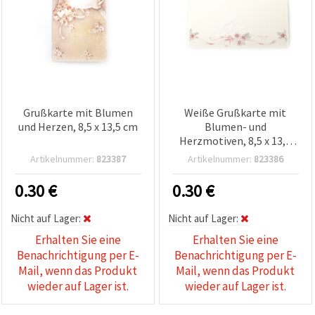
Grußkarte mit Blumen
Weiße Grußkarte mit
und Herzen, 8,5 x 13,5 cm
Blumen- und
Herzmotiven, 8,5 x 13,5
cm
Artikelnummer:
823387
Artikelnummer:
823386
0.30
€
0.30
€
Nicht auf Lager:
Nicht auf Lager:
Erhalten Sie eine
Erhalten Sie eine
Benachrichtigung per E-
Benachrichtigung per E-
Mail, wenn das Produkt
Mail, wenn das Produkt
wieder auf Lager ist.
wieder auf Lager ist.