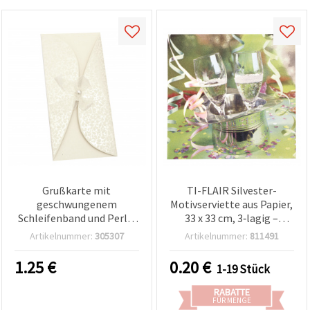
Grußkarte mit
TI-FLAIR Silvester-
geschwungenem
Motivserviette aus Papier,
Schleifenband und Perle,
33 x 33 cm, 3‑lagig –
Ecru, 220 x 105 mm, mit
festliches Champagner-
Artikelnummer:
305307
Artikelnummer:
811491
Umschlag – ideal für
Party-Design – für
Basteln & DIY
Decoupage, Basteln &
1.25
€
0.20
€
1-19 Stück
Party-Tischdeko, 1 Stück
RABATTE
FÜR MENGE