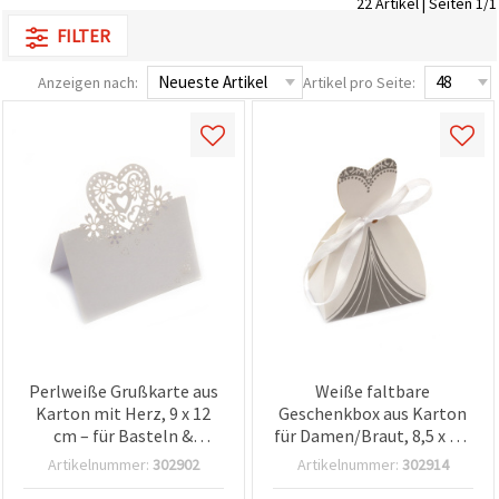
22 Artikel | Seiten 1/1
zu
FILTER
analysieren
sowie
relevantere
Anzeigen nach:
Artikel pro Seite:
Inhalte und
Werbung
anzuzeigen,
auch mit
Unterstützung
unserer
Partner für
Analyse
und
Marketing.
Sie können
alle
Cookies
akzeptieren,
ablehnen
oder Ihre
Auswahl in
Perlweiße Grußkarte aus
Weiße faltbare
den
Karton mit Herz, 9 x 12
Geschenkbox aus Karton
Einstellungen
cm – für Basteln &
für Damen/Braut, 8,5 x 5,8
individuell
festlegen.
Kartenbasteln
x 3,8 cm
Artikelnummer:
302902
Artikelnummer:
302914
Ihre
Einwilligung