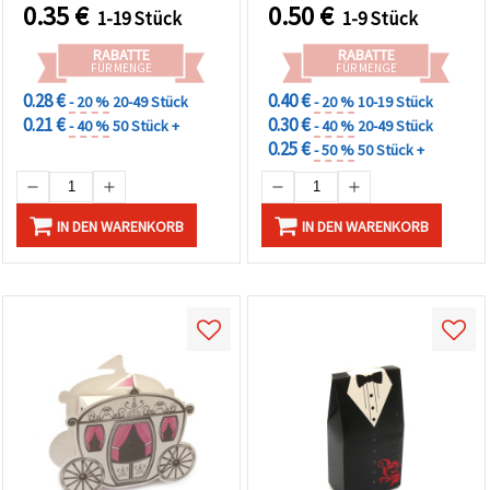
können Sie
0.35
€
0.50
€
1-19 Stück
1-9 Stück
jederzeit
ändern
RABATTE
RABATTE
oder
FÜR MENGE
FÜR MENGE
widerrufen.
Impressum
0.28 €
0.40 €
- 20 %
20-49 Stück
- 20 %
10-19 Stück
Datenschutzerklärung
0.21 €
0.30 €
- 40 %
50 Stück +
- 40 %
20-49 Stück
Cookie-
0.25 €
Richtlinie
- 50 %
50 Stück +
Alle
IN DEN WARENKORB
IN DEN WARENKORB
akzeptieren
Cookie-
Einstellungen