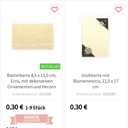
BESTSELLER
Bastelkarte 8,5 x 13,5 cm,
Grußkarte mit
Ecru, mit dekorativen
Blumenmotiv, 11,5 x 17
Ornamenten und Herzen
cm
Artikelnummer:
823388
Artikelnummer:
823390
0.30
€
0.30
€
1-9 Stück
RABATTE
FÜR MENGE