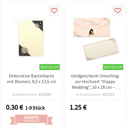
BESTSELLER
BESTSELLER
Dekorative Bastelkarte
Geldgeschenk-Umschlag
mit Blumen, 8,5 x 13,5 cm
zur Hochzeit “Happy
Wedding“, 10 x 18 cm – 1
Stück
Artikelnummer:
823389
Artikelnummer:
307112
0.30
€
1.25
€
1-9 Stück
RABATTE
FÜR MENGE