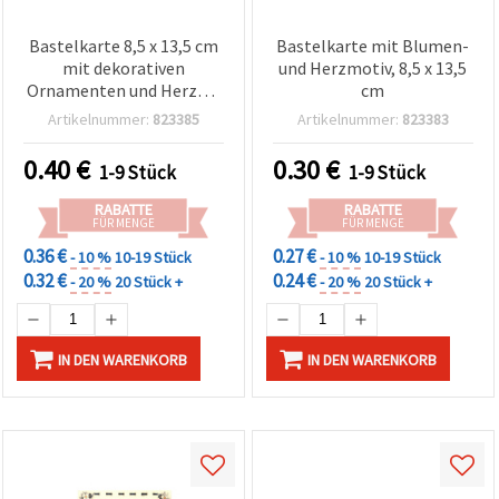
Bastelkarte 8,5 x 13,5 cm
Bastelkarte mit Blumen-
mit dekorativen
und Herzmotiv, 8,5 x 13,5
Ornamenten und Herzen,
cm
goldfarben
Artikelnummer:
823385
Artikelnummer:
823383
0.40
€
0.30
€
1-9 Stück
1-9 Stück
RABATTE
RABATTE
FÜR MENGE
FÜR MENGE
0.36 €
0.27 €
- 10 %
10-19 Stück
- 10 %
10-19 Stück
0.32 €
0.24 €
- 20 %
20 Stück +
- 20 %
20 Stück +
IN DEN WARENKORB
IN DEN WARENKORB