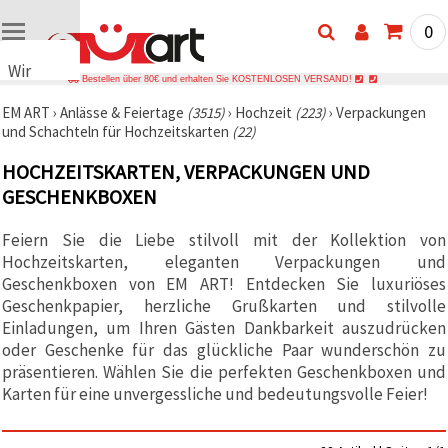
0
Wir
Bestellen über 80€ und erhalten Sie KOSTENLOSEN VERSAND!
verwenden
EM ART
›
Anlässe & Feiertage
(3515)
›
Hochzeit
(223)
›
Verpackungen
Cookies
und Schachteln für Hochzeitskarten
(22)
🍪 Wir
verwenden
HOCHZEITSKARTEN, VERPACKUNGEN UND
Cookies
und
GESCHENKBOXEN
ähnliche
Technologien,
Feiern Sie die Liebe stilvoll mit der Kollektion von
um das
ordnungsgemäße
Hochzeitskarten, eleganten Verpackungen und
Funktionieren
Geschenkboxen von EM ART! Entdecken Sie luxuriöses
der Website
sicherzustellen,
Geschenkpapier, herzliche Grußkarten und stilvolle
Ihr
Einladungen, um Ihren Gästen Dankbarkeit auszudrücken
Nutzungserlebnis
oder Geschenke für das glückliche Paar wunderschön zu
zu
verbessern
präsentieren. Wählen Sie die perfekten Geschenkboxen und
und, mit
Karten für eine unvergessliche und bedeutungsvolle Feier!
Ihrer
Einwilligung,
den
Datenverkehr