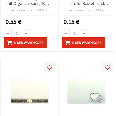
mit Organza-Band, 10,5 x
cm, für Basteln und
15,5 cm
Scrapbooking
Artikelnummer:
823379
Artikelnummer:
823372
0.55
€
0.15
€
IN DEN WARENKORB
IN DEN WARENKORB