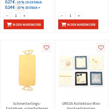
0.27 €
- 10 %
10-19 Stück
0.24 €
- 20 %
20 Stück +
IN DEN WARENKORB
IN DEN WARENKORB
Schmetterlings-
URSUS Kollektion Mini-
Einladung, ockerfarbener
Hochzeitskarten,