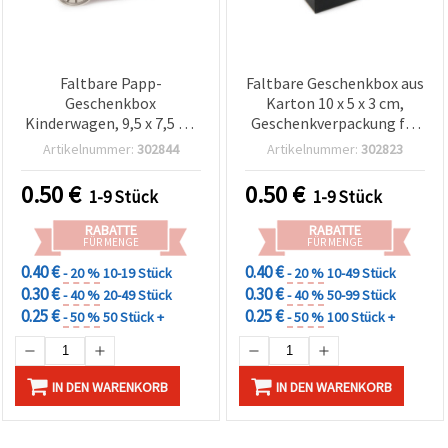
Faltbare Papp-
Faltbare Geschenkbox aus
Geschenkbox
Karton 10 x 5 x 3 cm,
Kinderwagen, 9,5 x 7,5 x 3
Geschenkverpackung für
cm
Herren, Weiß/Schwarz
Artikelnummer:
302844
Artikelnummer:
302823
mit Fliegen-Motiv
0.50
€
0.50
€
1-9 Stück
1-9 Stück
RABATTE
RABATTE
FÜR MENGE
FÜR MENGE
0.40 €
0.40 €
- 20 %
10-19 Stück
- 20 %
10-49 Stück
0.30 €
0.30 €
- 40 %
20-49 Stück
- 40 %
50-99 Stück
0.25 €
0.25 €
- 50 %
50 Stück +
- 50 %
100 Stück +
IN DEN WARENKORB
IN DEN WARENKORB