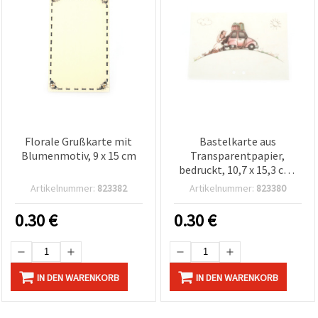
Florale Grußkarte mit
Bastelkarte aus
Blumenmotiv, 9 x 15 cm
Transparentpapier,
bedruckt, 10,7 x 15,3 cm,
Loch Ø 0,5 cm
Artikelnummer:
823382
Artikelnummer:
823380
0.30
€
0.30
€
IN DEN WARENKORB
IN DEN WARENKORB