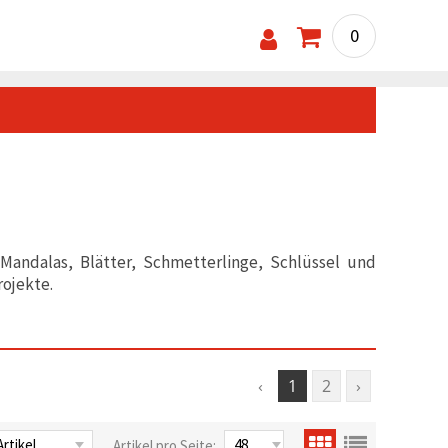
0
andalas, Blätter, Schmetterlinge, Schlüssel und
rojekte.
‹
1
2
›
Artikel pro Seite: