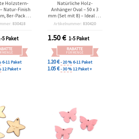
e Holzstern-
Natürliche Holz-
– Natur-Finish
Anhänger Oval – 50 x 3
mm, 8er-Pack –
mm (Set mit 8) – Ideal für
r DIY Basteln,
Schmuckbasteln, DIY-
ummer:
830418
Artikelnummer:
830420
chtsdeko &
Bastelbedarf & Deko-
ve Projekte
Projekte
1.50
€
1-5 Paket
1-5 Paket
ABATTE
RABATTE
R MENGE
FÜR MENGE
1.20 €
%
6-11 Paket
- 20 %
6-11 Paket
1.05 €
%
12 Paket +
- 30 %
12 Paket +