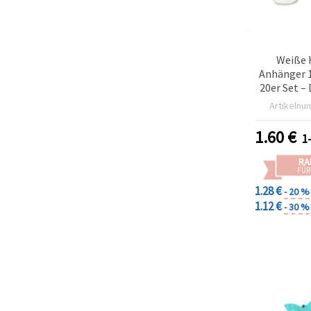
Weiße 
Anhänger 
20er Set 
für 
Artikelnu
Hochzeit
Pro
1.60
€
1
RA
FÜR
1.28 €
- 20 %
1.12 €
- 30 %