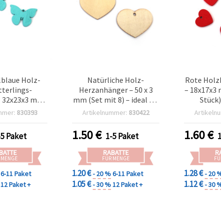
lblaue Holz-
Natürliche Holz-
Rote Holz
terlings-
Herzanhänger – 50 x 3
– 18x17x3 
 32x23x3 mm,
mm (Set mit 8) – ideal für
Stück)
 – ideal für
romantische
rom
mmer:
830393
Artikelnummer:
830422
Artikeln
 basteln,
Bastelprojekte,
Baste
nhänger & DIY
Geschenkdeko & DIY-
Geschenk
1.50
€
1.60
€
-5 Paket
1-5 Paket
eko
Handarbeiten
DI
BATTE
RABATTE
R
 MENGE
FÜR MENGE
FÜ
1.20 €
1.28 €
6-11 Paket
- 20 %
6-11 Paket
- 20 
1.05 €
1.12 €
12 Paket +
- 30 %
12 Paket +
- 30 