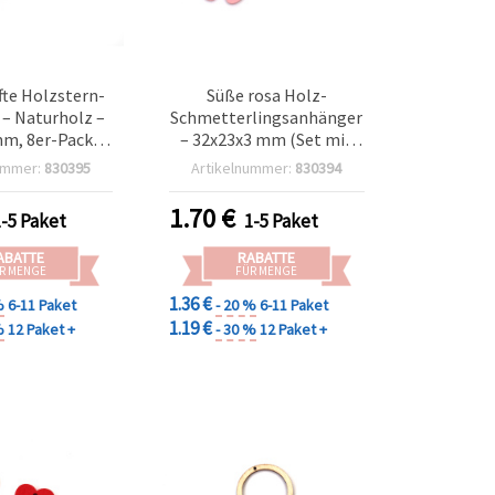
te Holzstern-
Süße rosa Holz-
– Naturholz –
Schmetterlingsanhänger
m, 8er-Pack –
– 32x23x3 mm (Set mit
 Basteln, DIY-
20) – ideal für Basteln,
ummer:
830395
Artikelnummer:
830394
te, Deko &
Schmuckherstellung &
kverzierung
Frühlingsdeko
1.70
€
1-5 Paket
1-5 Paket
ABATTE
RABATTE
R MENGE
FÜR MENGE
1.36 €
%
6-11 Paket
- 20 %
6-11 Paket
1.19 €
%
12 Paket +
- 30 %
12 Paket +