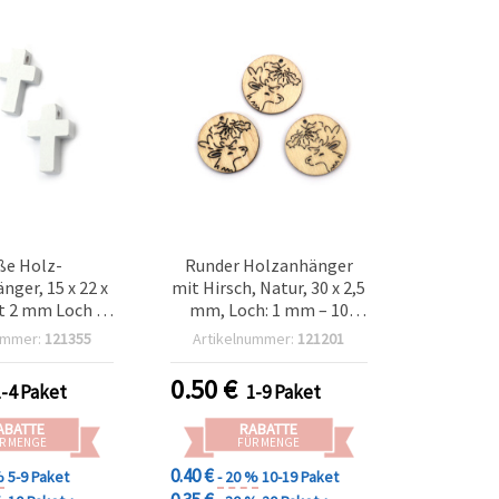
ße Holz-
Runder Holzanhänger
nger, 15 x 22 x
mit Hirsch, Natur, 30 x 2,5
t 2 mm Loch –
mm, Loch: 1 mm – 10
r-Set für
Stück
ummer:
121355
Artikelnummer:
121201
erstellung &
tive DIY-
0.50
€
1-4 Paket
1-9 Paket
lprojekte
ABATTE
RABATTE
R MENGE
FÜR MENGE
0.40 €
%
5-9 Paket
- 20 %
10-19 Paket