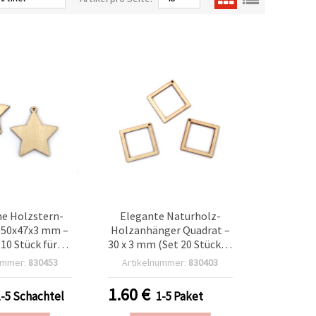
he Holzstern-
Elegante Naturholz-
 50x47x3 mm –
Holzanhänger Quadrat –
 10 Stück für
30 x 3 mm (Set 20 Stück) –
 Deko, Schmuck
Ideal für DIY-Schmuck,
ummer:
830453
Artikelnummer:
830403
projekte DIY
Bastelbedarf,
Scrapbooking & Deko
1.60
€
1-5 Schachtel
1-5 Paket