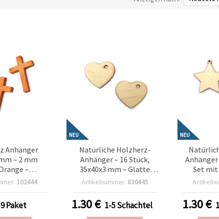
NEU
NEU
z Anhänger
Natürliche Holzherz-
Natürlic
 mm – 2 mm
Anhänger – 16 Stück,
Anhänger
 Orange –
35x40x3 mm – Glatte
Set mit
hör, 5er Pack
Oberfläche & elegantes
festliche
mmer:
102444
Artikelnummer:
830445
Artikeln
Design, perfekt zum
& Bastel
Schmuck basteln,
1.30
€
1.30
€
-9 Paket
1-5 Schachtel
Dekorieren,
Scrapbooking &