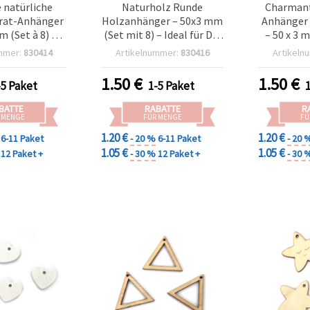
 natürliche
Naturholz Runde
Charmant
rat-Anhänger
Holzanhänger – 50x3 mm
Anhänger 
m (Set à 8) –
(Set mit 8) – Ideal für DIY
– 50 x 3 
 für DIY
Schmuck, Basteln &
ideal fü
mmer:
830414
Artikelnummer:
830416
Artikeln
erstellung,
moderne Deko
Weihna
moderne Deko-
kreati
1.50
€
1.50
€
-5 Paket
1-5 Paket
jekte
BATTE
RABATTE
R
 MENGE
FÜR MENGE
FÜ
1.20 €
1.20 €
6-11 Paket
- 20 %
6-11 Paket
- 20 
1.05 €
1.05 €
12 Paket +
- 30 %
12 Paket +
- 30 