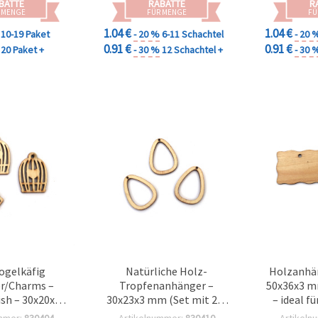
BATTE
RABATTE
R
romantische DIY-
 MENGE
FÜR MENGE
FÜ
Projekte
1.04 €
1.04 €
10-19 Paket
- 20 %
6-11 Schachtel
- 20 
0.91 €
0.91 €
20 Paket +
- 30 %
12 Schachtel +
- 30 
ogelkäfig
Natürliche Holz-
Holzanhän
r/Charms –
Tropfenanhänger –
50x36x3 mm
ish – 30x20x3
30x23x3 mm (Set mit 20)
– ideal fü
ck – ideal für
– ideal für DIY
Geschen
mmer:
830404
Artikelnummer:
830410
Artikeln