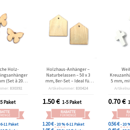
iche Holz-
Holzhaus-Anhänger –
Wei
ingsanhänger
Naturbelassen – 50 x 3
Kreuzanhä
m (Set à 20) –
mm, 8er-Set – Ideal für
5 mm, mi
 Basteln, für
DIY Basteln, Home-Deko,
10e
mmer:
830392
Artikelnummer:
830424
Artikeln
Frühlingsdeko
Scrapbooking & kreative
Schmuckh
DIY
Dekorationen
krea
1.50
€
0.70
€
-5 Paket
1-5 Paket
Baste
BATTE
RABATTE
R
 MENGE
FÜR MENGE
FÜ
1.20 €
0.56 €
6-11 Paket
- 20 %
6-11 Paket
- 20 