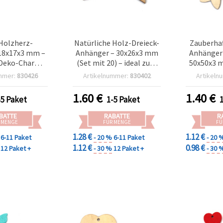
Holzherz-
Natürliche Holz-Dreieck-
Zauberhaf
18x17x3 mm –
Anhänger – 30x26x3 mm
Anhänger 
– Deko-Charms
(Set mit 20) – ideal zum
50x50x3 m
Basteln,
Basteln, für
ideal für
mmer:
830426
Artikelnummer:
830402
Artikeln
sdeko & DIY-
Schmuckherstellung &
Projek
jekte
geometrische Deko
Geschen
1.60
€
1.40
€
-5 Paket
1-5 Paket
BATTE
RABATTE
R
 MENGE
FÜR MENGE
FÜ
1.28 €
1.12 €
6-11 Paket
- 20 %
6-11 Paket
- 20 
1.12 €
0.98 €
12 Paket +
- 30 %
12 Paket +
- 30 