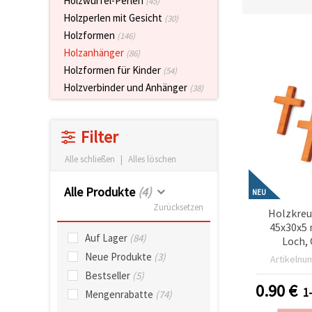
Holzwürfel-Perlen
(45)
zu
Holzperlen mit Gesicht
(30)
analysieren
sowie
Holzformen
(146)
relevantere
Holzanhänger
(86)
Inhalte und
Werbung
Holzformen für Kinder
(54)
anzuzeigen,
Holzverbinder und Anhänger
(38)
auch mit
Unterstützung
unserer
Partner für
Filter
Analyse
und
Marketing.
Alle schließen
|
Alles löschen
Sie können
alle
Alle Produkte
(4)
NEU
Cookies
akzeptieren,
Zurücksetzen
Holzkreu
ablehnen
45x30x5
oder Ihre
Auf Lager
(84)
Auswahl in
Loch,
den
Bastelzube
Neue Produkte
(3)
Artikelnu
Einstellungen
individuell
Bestseller
(5)
festlegen.
0.90
€
1
Mengenrabatte
(74)
Ihre
Einwilligung