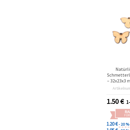
Natürl
Schmetterl
– 32x23x3 m
ideal zum
Artikelnu
Schmuck & 
1.50
€
1
RA
FÜR
1.20 €
- 20 %