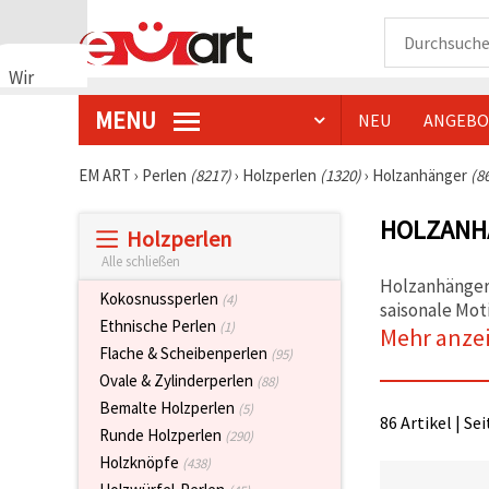
Wir
verwenden
MENU
NEU
ANGEBO
Cookies
🍪 Wir
verwenden
EM ART
›
Perlen
(8217)
›
Holzperlen
(1320)
›
Holzanhänger
(8
Cookies
und
HOLZANH
ähnliche
Holzperlen
Technologien,
um das
Alle schließen
ordnungsgemäße
Holzanhänger
Funktionieren
Kokosnussperlen
(4)
saisonale Mot
der Website
Ethnische Perlen
(1)
sicherzustellen,
Mehr anze
Ihr
Flache & Scheibenperlen
(95)
Nutzungserlebnis
Ovale & Zylinderperlen
(88)
zu
verbessern
Bemalte Holzperlen
(5)
und, mit
86 Artikel | Se
Runde Holzperlen
Ihrer
(290)
Einwilligung,
Holzknöpfe
(438)
den
Datenverkehr