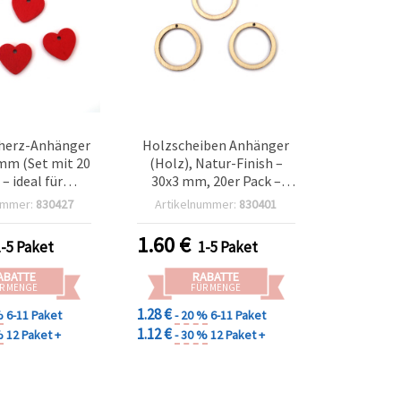
herz-Anhänger
Holzscheiben Anhänger
mm (Set mit 20
(Holz), Natur-Finish –
 – ideal für
30x3 mm, 20er Pack –
antische
ideal für Schmuck
ummer:
830427
Artikelnummer:
830401
lprojekte,
basteln, Bastelbedarf,
verpackung &
DIY Deko & kreative
1.60
€
1-5 Paket
1-5 Paket
Y-Deko
Projekte
ABATTE
RABATTE
R MENGE
FÜR MENGE
1.28 €
%
6-11 Paket
- 20 %
6-11 Paket
1.12 €
%
12 Paket +
- 30 %
12 Paket +