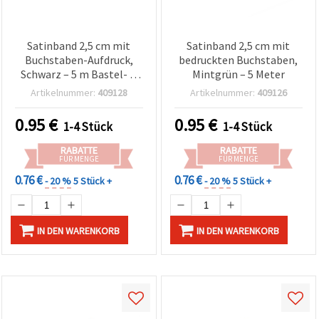
Satinband 2,5 cm mit
Satinband 2,5 cm mit
Buchstaben-Aufdruck,
bedruckten Buchstaben,
Schwarz – 5 m Bastel- &
Mintgrün – 5 Meter
Geschenkband
Artikelnummer:
409128
Artikelnummer:
409126
0.95
€
0.95
€
1-4 Stück
1-4 Stück
RABATTE
RABATTE
FÜR MENGE
FÜR MENGE
0.76 €
0.76 €
- 20 %
5 Stück +
- 20 %
5 Stück +
IN DEN WARENKORB
IN DEN WARENKORB