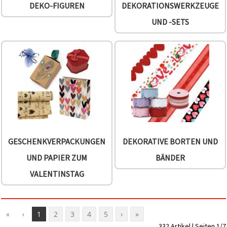
können Sie
DEKO-FIGUREN
DEKORATIONSWERKZEUGE
jederzeit
ändern
UND -SETS
oder
widerrufen.
Impressum
Datenschutzerklärung
Cookie-
Richtlinie
Alle
akzeptieren
Cookie-
Einstellungen
GESCHENKVERPACKUNGEN
DEKORATIVE BORTEN UND
UND PAPIER ZUM
BÄNDER
VALENTINSTAG
«
‹
1
2
3
4
5
›
»
332 Artikel | Seiten 1/7