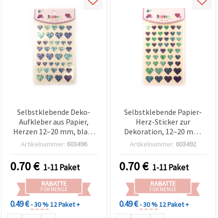
Selbstklebende Deko-
Selbstklebende Papier-
Aufkleber aus Papier,
Herz-Sticker zur
Herzen 12–20 mm, blau-
Dekoration, 12–20 mm,
grüne Farbtöne mit
Violett- und Grüntöne mit
Artikelnummer:
603496
Artikelnummer:
603492
Perlmutt-Effekt, 39 Stück
Perlmutt-Effekt, 47
Stück, sortiert (Mix)
0.70
€
0.70
€
1-11 Paket
1-11 Paket
RABATTE
RABATTE
FÜR MENGE
FÜR MENGE
0.49 €
0.49 €
- 30 %
12 Paket +
- 30 %
12 Paket +