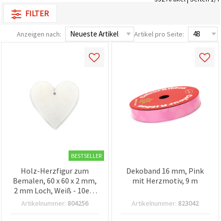
FILTER
Anzeigen nach:
Artikel pro Seite:
BESTSELLER
Holz-Herzfigur zum
Dekoband 16 mm, Pink
Bemalen, 60 x 60 x 2 mm,
mit Herzmotiv, 9 m
2 mm Loch, Weiß - 10er-
Pack
Artikelnummer:
804256
Artikelnummer:
823042