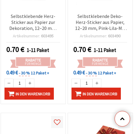
Selbstklebende Herz-
Selbstklebende Deko-
Sticker aus Papier zur
Herz-Sticker aus Papier,
Dekoration, 12–20 mm,
12–20 mm, Pink-Lila-Mix
Farbmix mit Perlmutt-
mit Perlmutt-Effekt, 47
Artikelnummer:
603495
Artikelnummer:
603490
Effekt – 39 Stück
Stück
0.70
€
0.70
€
1-11 Paket
1-11 Paket
RABATTE
RABATTE
FÜR MENGE
FÜR MENGE
0.49 €
0.49 €
- 30 %
12 Paket +
- 30 %
12 Paket +
IN DEN WARENKORB
IN DEN WARENKORB