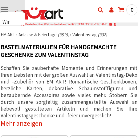
0
Wir
Bestellen über 80€ und erhalten Sie KOSTENLOSEN VERSAND!
verwenden
EM ART
›
Anlässe & Feiertage
(3515)
›
Valentinstag
(332)
Cookies
🍪 Wir
BASTELMATERIALIEN FÜR HANDGEMACHTE
verwenden
GESCHENKE ZUM VALENTINSTAG
Cookies
und
ähnliche
Schaffen Sie zauberhafte Momente und Erinnerungen mit
Technologien,
um das
Ihren Liebsten mit der großen Auswahl an Valentinstag-Deko
ordnungsgemäße
und -Zubehör von EM ART! Romantische Geschenkboxen,
Funktionieren
herzliche Karten, dekorative Schaumstofffiguren und
der Website
sicherzustellen,
bezaubernde Accessoires sowie vieles mehr. Stöbern Sie
Ihr
durch unsere sorgfältig zusammengestellte Auswahl an
Nutzungserlebnis
liebevoll gestalteten Artikeln und machen Sie Ihre
zu
verbessern
Valentinstagsgeschenke und -feier unvergesslich!
und, mit
Mehr anzeigen
Ihrer
Einwilligung,
den
Datenverkehr