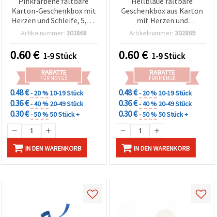
Pinkfarbene faltbare
Hellblaue faltbare
Karton-Geschenkbox mit
Geschenkbox aus Karton
Herzen und Schleife, 5,2 x
mit Herzen und
5,2 x 5 cm
Schleifenband, 5,2 x 5,2 x 5
Artikelnummer:
302868
Artikelnummer:
302869
cm
0.60
€
0.60
€
1-9 Stück
1-9 Stück
RABATTE
RABATTE
FÜR MENGE
FÜR MENGE
0.48 €
0.48 €
- 20 %
10-19 Stück
- 20 %
10-19 Stück
0.36 €
0.36 €
- 40 %
20-49 Stück
- 40 %
20-49 Stück
0.30 €
0.30 €
- 50 %
50 Stück +
- 50 %
50 Stück +
IN DEN WARENKORB
IN DEN WARENKORB