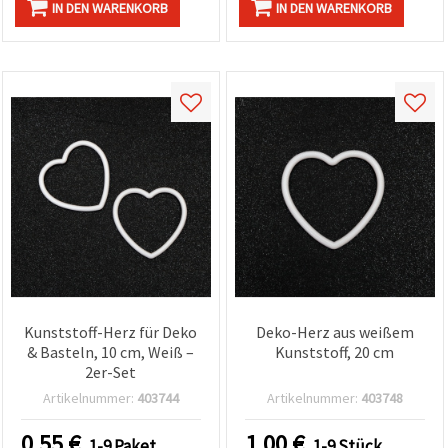
IN DEN WARENKORB
IN DEN WARENKORB
Kunststoff-Herz für Deko
Deko-Herz aus weißem
& Basteln, 10 cm, Weiß –
Kunststoff, 20 cm
2er-Set
Artikelnummer:
403744
Artikelnummer:
403748
0.55
€
1.00
€
1-9 Paket
1-9 Stück