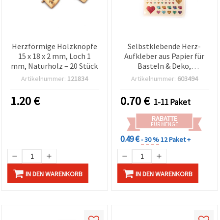
Herzförmige Holzknöpfe
Selbstklebende Herz-
15 x 18 x 2 mm, Loch 1
Aufkleber aus Papier für
mm, Naturholz – 20 Stück
Basteln & Deko,
Perlmutt-Effekt, Farbmix
Artikelnummer:
121834
Artikelnummer:
603494
(sortiert), 12–20 mm, 81
Stück
1.20
€
0.70
€
1-11 Paket
RABATTE
FÜR MENGE
0.49 €
- 30 %
12 Paket +
IN DEN WARENKORB
IN DEN WARENKORB