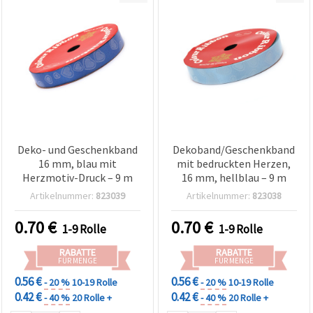
Deko- und Geschenkband
Dekoband/Geschenkband
16 mm, blau mit
mit bedruckten Herzen,
Herzmotiv-Druck – 9 m
16 mm, hellblau – 9 m
Artikelnummer:
823039
Artikelnummer:
823038
0.70
€
0.70
€
1-9 Rolle
1-9 Rolle
RABATTE
RABATTE
FÜR MENGE
FÜR MENGE
0.56 €
0.56 €
- 20 %
10-19 Rolle
- 20 %
10-19 Rolle
0.42 €
0.42 €
- 40 %
20 Rolle +
- 40 %
20 Rolle +