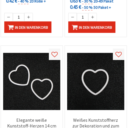
0.42 €
0.63 €
- 40 %
20 Rolle +
- 30 %
20-49 Paket
0.45 €
- 50 %
50 Paket +
IN DEN WARENKORB
IN DEN WARENKORB
Elegante weiße
Weißes Kunststoffherz
Kunststoff-Herzen 14 cm
zur Dekoration und zum