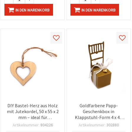
IN DEN WARENKORB
IN DEN WARENKORB
DIY Bastel-Herz aus Holz
Goldfarbene Papp-
mit Jutekordel, 50 x 55 x 2
Geschenkbox in
mm – ideal für
Klappstuhl-Form 4 x 4 x
personalisierte Deko
11 cm mit Band und
Artikelnummer:
804226
Artikelnummer:
302880
Herzanhänger