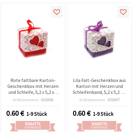
Rote faltbare Karton-
Lila Falt-Geschenkbox aus
Geschenkbox mit Herzen
Karton mit Herzen und
und Schleife, 5,2 x 5,2 x 5
Schleifenband, 5,2 x 5,2 x 5
cm
cm
Artikelnummer:
302866
Artikelnummer:
302867
0.60
€
0.60
€
1-9 Stück
1-9 Stück
RABATTE
RABATTE
FÜR MENGE
FÜR MENGE