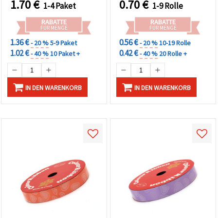
1.70
€
0.70
€
1-4 Paket
1-9 Rolle
RABATTE
RABATTE
FÜR MENGE
FÜR MENGE
1.36 €
0.56 €
- 20 %
5-9 Paket
- 20 %
10-19 Rolle
1.02 €
0.42 €
- 40 %
10 Paket +
- 40 %
20 Rolle +
IN DEN WARENKORB
IN DEN WARENKORB