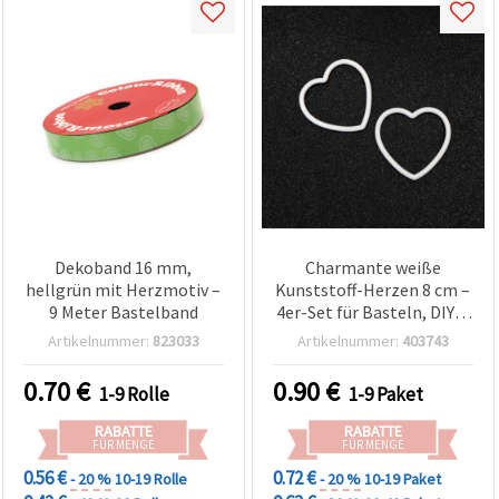
Dekoband 16 mm,
Charmante weiße
hellgrün mit Herzmotiv –
Kunststoff-Herzen 8 cm –
9 Meter Bastelband
4er-Set für Basteln, DIY &
Feiertagsdeko
Artikelnummer:
823033
Artikelnummer:
403743
0.70
€
0.90
€
1-9 Rolle
1-9 Paket
RABATTE
RABATTE
FÜR MENGE
FÜR MENGE
0.56 €
0.72 €
- 20 %
10-19 Rolle
- 20 %
10-19 Paket