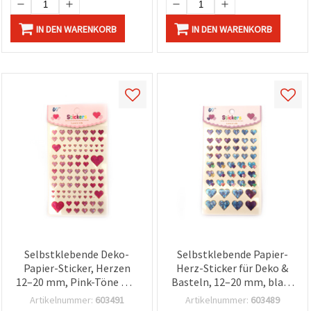
IN DEN WARENKORB
IN DEN WARENKORB
Selbstklebende Deko-
Selbstklebende Papier-
Papier-Sticker, Herzen
Herz-Sticker für Deko &
12–20 mm, Pink-Töne mit
Basteln, 12–20 mm, blau-
Perl-Effekt, sortiert – 81
grüner Farbmix mit
Artikelnummer:
603491
Artikelnummer:
603489
Stück
Perlmutt-Effekt, 47 Stück