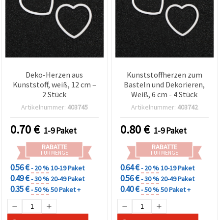
Deko-Herzen aus
Kunststoffherzen zum
Kunststoff, weiß, 12 cm –
Basteln und Dekorieren,
2 Stück
Weiß, 6 cm - 4 Stück
Artikelnummer:
403745
Artikelnummer:
403742
0.70
€
0.80
€
1-9 Paket
1-9 Paket
RABATTE
RABATTE
FÜR MENGE
FÜR MENGE
0.56 €
0.64 €
- 20 %
10-19 Paket
- 20 %
10-19 Paket
0.49 €
0.56 €
- 30 %
20-49 Paket
- 30 %
20-49 Paket
0.35 €
0.40 €
- 50 %
50 Paket +
- 50 %
50 Paket +