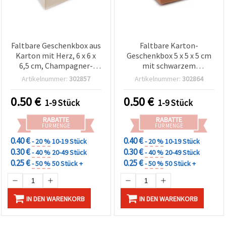
Faltbare Geschenkbox aus
Faltbare Karton-
Karton mit Herz, 6 x 6 x
Geschenkbox 5 x 5 x 5 cm
6,5 cm, Champagner-
mit schwarzem
Perlglanz
Herzmotiv und Kordel
Artikelnummer:
302857
Artikelnummer:
302864
0.50
€
0.50
€
1-9 Stück
1-9 Stück
RABATTE
RABATTE
FÜR MENGE
FÜR MENGE
0.40 €
0.40 €
- 20 %
10-19 Stück
- 20 %
10-19 Stück
0.30 €
0.30 €
- 40 %
20-49 Stück
- 40 %
20-49 Stück
0.25 €
0.25 €
- 50 %
50 Stück +
- 50 %
50 Stück +
IN DEN WARENKORB
IN DEN WARENKORB