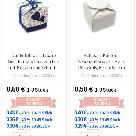
Dunkelblaue faltbare
Faltbare Karton-
Geschenkbox aus Karton
Geschenkbox mit Herz,
mit Herzen und Schleife,
Perlweiß, 6 x 6 x 6,5 cm
5,2 x 5,2 x 5 cm
Artikelnummer:
302870
Artikelnummer:
302847
0.60
€
0.50
€
1-9 Stück
1-9 Stück
RABATTE
RABATTE
FÜR MENGE
FÜR MENGE
0.48 €
0.40 €
- 20 %
10-19 Stück
- 20 %
10-19 Stück
0.36 €
0.30 €
- 40 %
20-49 Stück
- 40 %
20-49 Stück
0.30 €
0.25 €
- 50 %
50 Stück +
- 50 %
50 Stück +