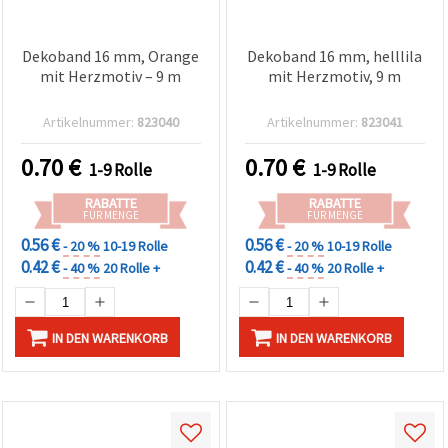
Dekoband 16 mm, Orange
Dekoband 16 mm, helllila
mit Herzmotiv – 9 m
mit Herzmotiv, 9 m
Artikelnummer:
823040
Artikelnummer:
823041
0.70
€
0.70
€
1-9 Rolle
1-9 Rolle
RABATTE
RABATTE
FÜR MENGE
FÜR MENGE
0.56 €
0.56 €
- 20 %
10-19 Rolle
- 20 %
10-19 Rolle
0.42 €
0.42 €
- 40 %
20 Rolle +
- 40 %
20 Rolle +
IN DEN WARENKORB
IN DEN WARENKORB