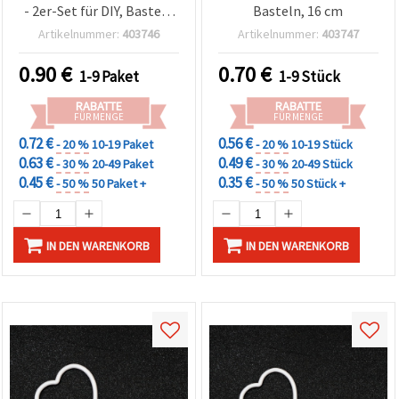
- 2er-Set für DIY, Basteln
Basteln, 16 cm
& festliche Deko
Artikelnummer:
403746
Artikelnummer:
403747
0.90
€
0.70
€
1-9 Paket
1-9 Stück
RABATTE
RABATTE
FÜR MENGE
FÜR MENGE
0.72 €
0.56 €
- 20 %
10-19 Paket
- 20 %
10-19 Stück
0.63 €
0.49 €
- 30 %
20-49 Paket
- 30 %
20-49 Stück
0.45 €
0.35 €
- 50 %
50 Paket +
- 50 %
50 Stück +
IN DEN WARENKORB
IN DEN WARENKORB