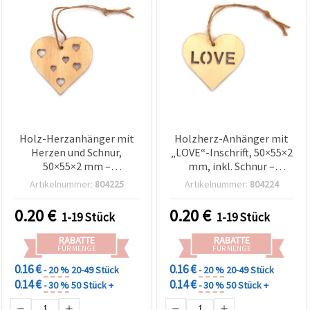
Holz-Herzanhänger mit
Holzherz-Anhänger mit
Herzen und Schnur,
„LOVE“-Inschrift, 50×55×2
50×55×2 mm –
mm, inkl. Schnur –
Basteldekoration
Bastelbedarf & Deko
Artikelnummer:
804225
Artikelnummer:
804224
0.20
€
0.20
€
1-19 Stück
1-19 Stück
RABATTE
RABATTE
FÜR MENGE
FÜR MENGE
0.16 €
0.16 €
- 20 %
20-49 Stück
- 20 %
20-49 Stück
0.14 €
0.14 €
- 30 %
50 Stück +
- 30 %
50 Stück +