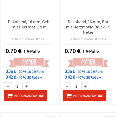
Dekoband, 16 mm, Gelb
Dekoband, 16 mm, Rot
mit Herzmotiv, 9 m
mit Herzmotiv-Druck – 9
Meter
Artikelnummer:
823035
Artikelnummer:
823034
0.70
€
0.70
€
1-9 Rolle
1-9 Rolle
RABATTE
RABATTE
FÜR MENGE
FÜR MENGE
0.56 €
0.56 €
- 20 %
10-19 Rolle
- 20 %
10-19 Rolle
0.42 €
0.42 €
- 40 %
20 Rolle +
- 40 %
20 Rolle +
IN DEN WARENKORB
IN DEN WARENKORB