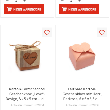
IN DEN WARENKORB
IN DEN WARENKORB
Karton-Faltschachtel
Faltbare Karton-
Geschenkbox „Love“-
Geschenkbox mit Herz,
Design, 5 x 5 x 5 cm – ideal
Perlrosa, 6 x 6 x 6,5 cm,
für Geschenke zu
zum Basteln & DIY
Artikelnummer:
302804
Artikelnummer:
302806
Hochzeit, Geburtstag &