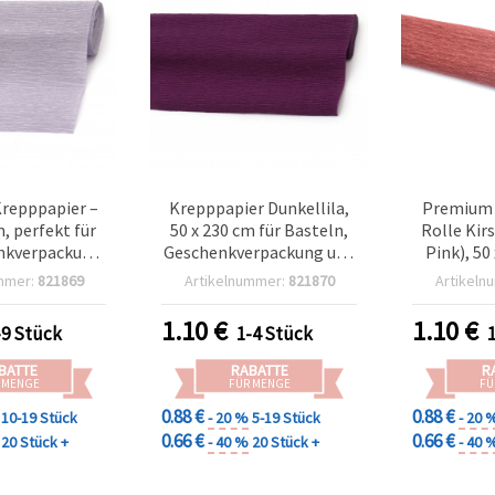
Krepppapier –
Krepppapier Dunkellila,
Premium 
m, perfekt für
50 x 230 cm für Basteln,
Rolle Kir
nkverpackung,
Geschenkverpackung und
Pink), 50
rschöne
Deko-Projekte
Deko & 
mmer:
821869
Artikelnummer:
821870
Artikeln
en & festliche
Floristi
ihnachten und
Geschen
1.10
€
1.10
€
-9 Stück
1-4 Stück
rtagen
BATTE
RABATTE
R
 MENGE
FÜR MENGE
FÜ
0.88 €
0.88 €
10-19 Stück
- 20 %
5-19 Stück
- 20 
0.66 €
0.66 €
20 Stück +
- 40 %
20 Stück +
- 40 