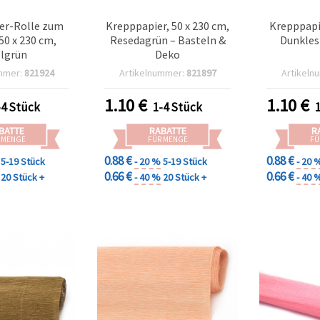
er-Rolle zum
Krepppapier, 50 x 230 cm,
Krepppapie
50 x 230 cm,
Resedagrün – Basteln &
Dunkles
lgrün
Deko
mmer:
821924
Artikelnummer:
821897
Artikeln
1.10
€
1.10
€
-4 Stück
1-4 Stück
BATTE
RABATTE
R
 MENGE
FÜR MENGE
FÜ
0.88 €
0.88 €
5-19 Stück
- 20 %
5-19 Stück
- 20 
0.66 €
0.66 €
20 Stück +
- 40 %
20 Stück +
- 40 