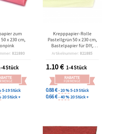
papier zum
Krepppapier-Rolle
 50 x 230 cm,
Pastellgrün 50 x 230 cm,
onpink
Bastelpapier für DIY,
Blumenbasteln,
ummer:
821880
Artikelnummer:
821885
Partydeko,
Geschenkverpackung und
1.10
€
1-4 Stück
1-4 Stück
Schulprojekte
ABATTE
RABATTE
R MENGE
FÜR MENGE
0.88 €
%
5-19 Stück
- 20 %
5-19 Stück
0.66 €
%
20 Stück +
- 40 %
20 Stück +