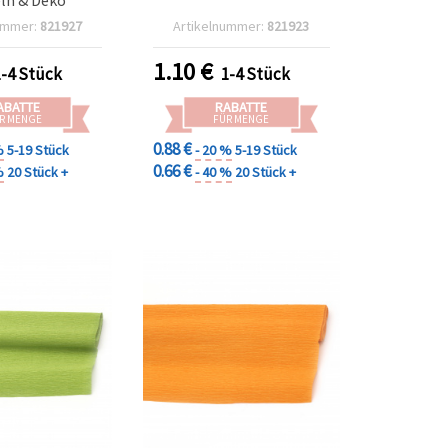
ummer:
821927
Artikelnummer:
821923
1.10
€
1-4 Stück
1-4 Stück
ABATTE
RABATTE
R MENGE
FÜR MENGE
0.88 €
%
5-19 Stück
- 20 %
5-19 Stück
0.66 €
%
20 Stück +
- 40 %
20 Stück +