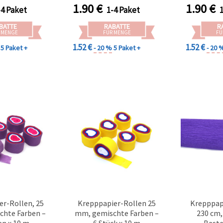
1.90
€
1.90
€
-4 Paket
1-4 Paket
BATTE
RABATTE
R
 MENGE
FÜR MENGE
FÜ
1.52 €
1.52 €
5 Paket +
- 20 %
5 Paket +
- 20 
er-Rollen, 25
Krepppapier-Rollen 25
Krepppap
hte Farben –
mm, gemischte Farben –
230 cm,
en x 10 m
6 Stück x 10 m
Baste