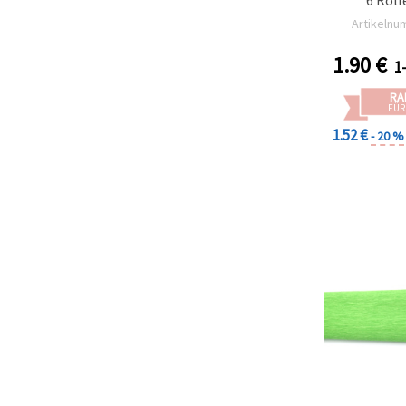
Artikelnu
1.90
€
1
RA
FÜR
1.52 €
- 20 %