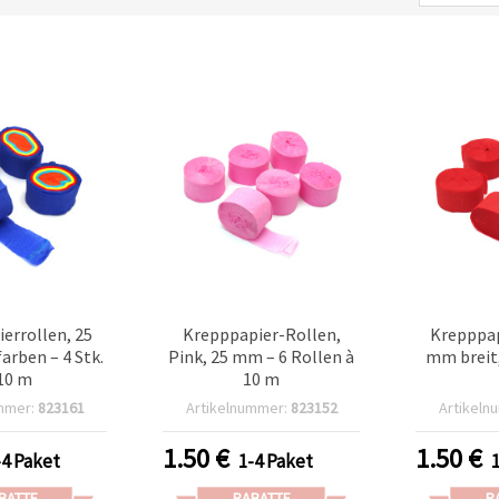
errollen, 25
Krepppapier-Rollen,
Krepppap
arben – 4 Stk.
Pink, 25 mm – 6 Rollen à
mm breit,
 10 m
10 m
mmer:
823161
Artikelnummer:
823152
Artikeln
1.50
€
1.50
€
-4 Paket
1-4 Paket
BATTE
RABATTE
R