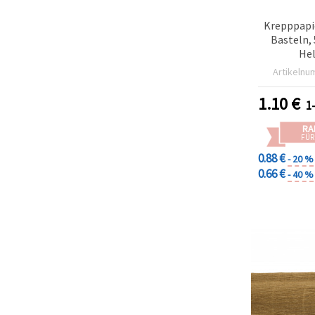
Krepppapi
Basteln, 
Hel
Artikelnu
1.10
€
1
RA
FÜR
0.88 €
- 20 %
0.66 €
- 40 %