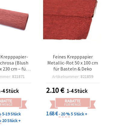
Krepppapier-
Feines Krepppapier
schrosa (Blush
Metallic-Rot 50 x 100 cm
 x 230 cm – für
für Basteln & Deko
Basteln, DIY-
ummer:
821871
Artikelnummer:
821859
k, Partydeko,
kverpackung
2.10
€
1-4 Stück
1-4 Stück
ABATTE
RABATTE
R MENGE
FÜR MENGE
1.68 €
%
5-19 Stück
- 20 %
5 Stück +
%
20 Stück +