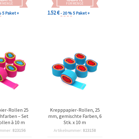
R MENGE
FÜR MENGE
1.52 €
%
5 Paket +
- 20 %
5 Paket +
ier-Rollen 25
Krepppapier-Rollen, 25
hfarben – Set
mm, gemischte Farben, 6
ollen à 10 m
Stk. x 10 m
ummer:
823156
Artikelnummer:
823158