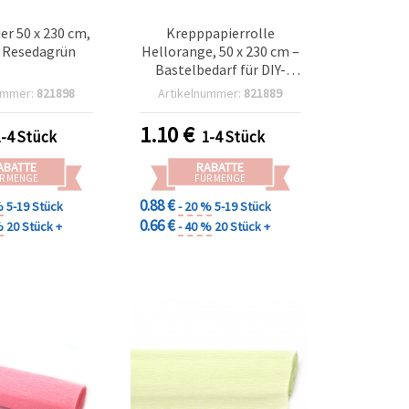
r 50 x 230 cm,
Krepppapierrolle
 Resedagrün
Hellorange, 50 x 230 cm –
Bastelbedarf für DIY-
Blumen, Partydeko und
ummer:
821898
Artikelnummer:
821889
Geschenkverpackung
1.10
€
1-4 Stück
1-4 Stück
ABATTE
RABATTE
R MENGE
FÜR MENGE
0.88 €
%
5-19 Stück
- 20 %
5-19 Stück
0.66 €
%
20 Stück +
- 40 %
20 Stück +