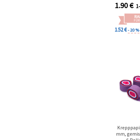
1.90
€
1
RA
FÜR
1.52 €
- 20 %
Krepppapi
mm, gemisc
6 Roll