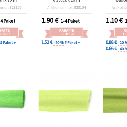
mmer:
823155
Artikelnummer:
823154
Artikeln
1.90
€
1.10
€
-4 Paket
1-4 Paket
BATTE
RABATTE
R
 MENGE
FÜR MENGE
FÜ
1.52 €
0.88 €
5 Paket +
- 20 %
5 Paket +
- 20 
0.66 €
- 40 