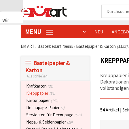
Wir
verwenden
MENU
NEU
ANGEBO
Cookies
🍪 Wir
verwenden
EM ART
›
Bastelbedarf
(5600)
›
Bastelpapier & Karton
(1122)
Cookies
und
KREPPPA
ähnliche
Bastelpapier &
Technologien,
um das
Karton
ordnungsgemäße
Krepppapier i
Alle schließen
Funktionieren
Dekorationen
der Website
Kraftkarton
(32)
sicherzustellen,
vollständigen
Ihr
Krepppapier
(54)
Nutzungserlebnis
Kartonpapier
(140)
zu
verbessern
Decoupage-Papier
(1)
54 Artikel | Se
und, mit
Servietten für Decoupage
Ihrer
(532)
Einwilligung,
Nepal- & Seidenpapier
(16)
den
Datenverkehr