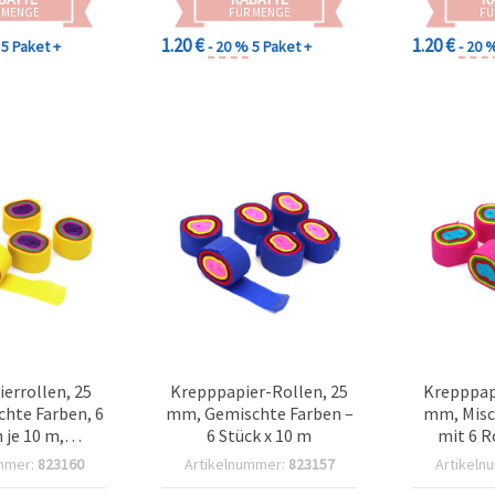
 MENGE
FÜR MENGE
FÜ
1.20 €
1.20 €
5 Paket +
- 20 %
5 Paket +
- 20 
errollen, 25
Krepppapier-Rollen, 25
Krepppap
hte Farben, 6
mm, Gemischte Farben –
mm, Misc
 je 10 m,
6 Stück x 10 m
mit 6 R
edarf & DIY
mmer:
823160
Artikelnummer:
823157
Artikeln