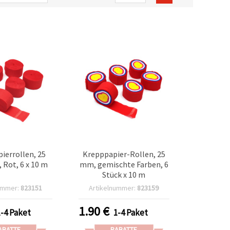
ierrollen, 25
Krepppapier-Rollen, 25
 Rot, 6 x 10 m
mm, gemischte Farben, 6
Stück x 10 m
ummer:
823151
Artikelnummer:
823159
1.90
€
1-4 Paket
1-4 Paket
ABATTE
RABATTE