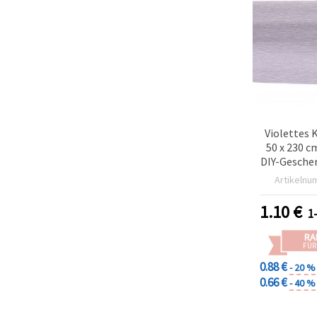
Violettes 
50 x 230 c
DIY-Gesche
wunde
Artikelnu
Papierblum
Deko zu We
1.10
€
1
Feie
RA
FÜR
0.88 €
- 20 %
0.66 €
- 40 %