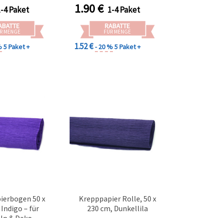
1.90
€
1-4 Paket
1-4 Paket
ABATTE
RABATTE
R MENGE
FÜR MENGE
1.52 €
%
5 Paket +
- 20 %
5 Paket +
ierbogen 50 x
Krepppapier Rolle, 50 x
 Indigo – für
230 cm, Dunkellila
ln & Deko