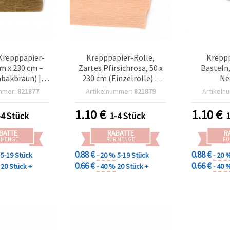
repppapier-
Krepppapier-Rolle,
Krepp
cm x 230 cm –
Zartes Pfirsichrosa, 50 x
Basteln,
abakbraun) |
230 cm (Einzelrolle) –
Ne
ier für DIY,
Strukturiertes
mmer:
821877
Artikelnummer:
821879
Artikeln
tik, Deko,
Bastelpapier für DIY-
erpackung &
Blumen,
1.10
€
1.10
€
-4 Stück
1-4 Stück
projekte
Geschenkverpackung &
Partydeko
BATTE
RABATTE
R
 MENGE
FÜR MENGE
FÜ
0.88 €
0.88 €
5-19 Stück
- 20 %
5-19 Stück
- 20 
0.66 €
0.66 €
20 Stück +
- 40 %
20 Stück +
- 40 