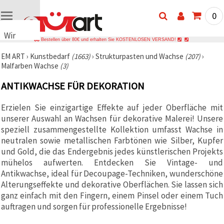
0
Wir
Bestellen über 80€ und erhalten Sie KOSTENLOSEN VERSAND!
verwenden
EM ART
›
Kunstbedarf
(1663)
›
Strukturpasten und Wachse
(207)
›
Cookies
Malfarben Wachse
(3)
🍪 Wir
verwenden
ANTIKWACHSE FÜR DEKORATION
Cookies
und
ähnliche
Erzielen Sie einzigartige Effekte auf jeder Oberfläche mit
Technologien,
unserer Auswahl an Wachsen für dekorative Malerei! Unsere
um das
ordnungsgemäße
speziell zusammengestellte Kollektion umfasst Wachse in
Funktionieren
neutralen sowie metallischen Farbtönen wie Silber, Kupfer
der Website
und Gold, die das Endergebnis jedes künstlerischen Projekts
sicherzustellen,
Ihr
mühelos aufwerten. Entdecken Sie Vintage- und
Nutzungserlebnis
Antikwachse, ideal für Decoupage-Techniken, wunderschöne
zu
Alterungseffekte und dekorative Oberflächen. Sie lassen sich
verbessern
und, mit
ganz einfach mit den Fingern, einem Pinsel oder einem Tuch
Ihrer
auftragen und sorgen für professionelle Ergebnisse!
Einwilligung,
den
Datenverkehr