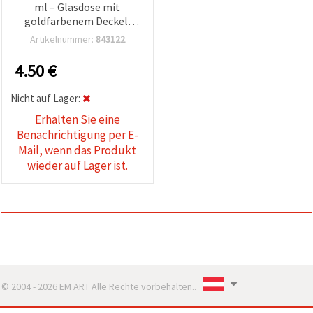
ml – Glasdose mit
goldfarbenem Deckel,
Mehrzweck-Bastelwachs
Artikelnummer:
843122
für DIY, Möbelveredelung,
Decoupage & Mixed Media
4.50
€
Nicht auf Lager:
Erhalten Sie eine
Benachrichtigung per E-
Mail, wenn das Produkt
wieder auf Lager ist.
© 2004 - 2026 EM ART Alle Rechte vorbehalten..