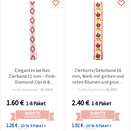
Elegantes weißes
Zierborte/Dekoband 16
Zierband 11 mm – Pink-
mm, Weiß mit gelben und
Diamond-Optik &
roten Blumen und grünen
metallicfarbene Akzente,
Blättern – 5 m
Artikelnummer:
412010
Artikelnummer:
412031
5 m für Mode, Basteln &
DIY-Projekte
1.60
€
2.40
€
1-8 Paket
1-8 Paket
RABATTE
RABATTE
FÜR MENGE
FÜR MENGE
1.28 €
1.92 €
- 20 %
9 Paket +
- 20 %
9 Paket +