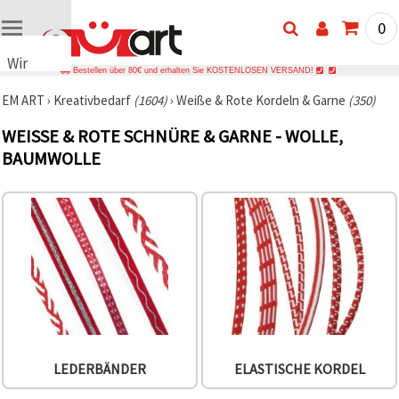
0
Wir
Bestellen über 80€ und erhalten Sie KOSTENLOSEN VERSAND!
verwenden
EM ART
›
Kreativbedarf
(1604)
›
Weiße & Rote Kordeln & Garne
(350)
Cookies
🍪 Wir
WEISSE & ROTE SCHNÜRE & GARNE - WOLLE, B
verwenden
AUMWOLLE
Cookies
und
ähnliche
Technologien,
um das
ordnungsgemäße
Funktionieren
der Website
sicherzustellen,
Ihr
Nutzungserlebnis
zu
verbessern
und, mit
Ihrer
LEDERBÄNDER
ELASTISCHE KORDEL
Einwilligung,
den
Datenverkehr