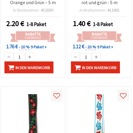
Orange und Grün – 5 m
rot und grün - 5 m
Artikelnummer:
412030
Artikelnummer:
412001
2.20
€
1.40
€
1-8 Paket
1-8 Paket
RABATTE
RABATTE
FÜR MENGE
FÜR MENGE
1.76 €
1.12 €
- 20 %
9 Paket +
- 20 %
9 Paket +
IN DEN WARENKORB
IN DEN WARENKORB