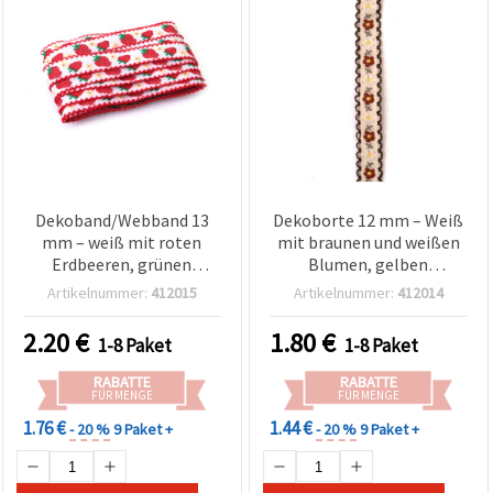
Dekoband/Webband 13
Dekoborte 12 mm – Weiß
mm – weiß mit roten
mit braunen und weißen
Erdbeeren, grünen
Blumen, gelben
Stängeln, gelben Blüten
Staubgefäßen, grauen
Artikelnummer:
412015
Artikelnummer:
412014
und rotem Rand – 5 m
Blättern und brauner
Einfassung – 5 m
2.20
€
1.80
€
1-8 Paket
1-8 Paket
RABATTE
RABATTE
FÜR MENGE
FÜR MENGE
1.76 €
1.44 €
- 20 %
9 Paket +
- 20 %
9 Paket +