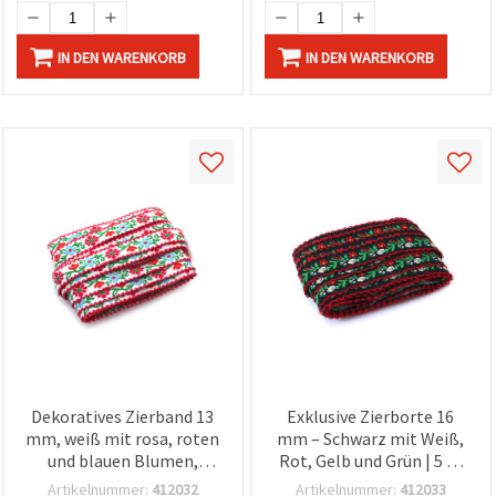
IN DEN WARENKORB
IN DEN WARENKORB
Dekoratives Zierband 13
Exklusive Zierborte 16
mm, weiß mit rosa, roten
mm – Schwarz mit Weiß,
und blauen Blumen,
Rot, Gelb und Grün | 5 m
grünen Blattzweigen und
Premium-Rolle für
Artikelnummer:
412032
Artikelnummer:
412033