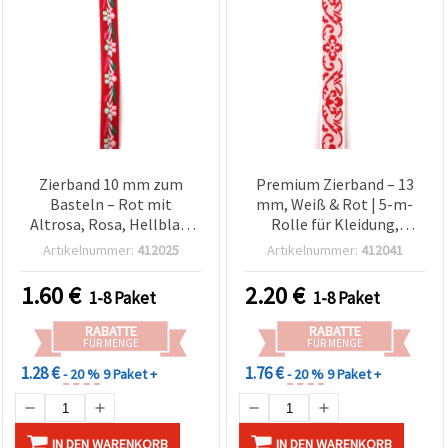
Zierband 10 mm zum
Premium Zierband – 13
Basteln – Rot mit
mm, Weiß & Rot | 5-m-
Altrosa, Rosa, Hellblau,
Rolle für Kleidung,
Mint und Grün – 5 m
Kostüme & kreative
Artikelnummer:
412025
Artikelnummer:
412041
Bastelprojekte
1.60
€
2.20
€
1-8 Paket
1-8 Paket
RABATTE
RABATTE
FÜR MENGE
FÜR MENGE
1.28 €
1.76 €
- 20 %
9 Paket +
- 20 %
9 Paket +
IN DEN WARENKORB
IN DEN WARENKORB