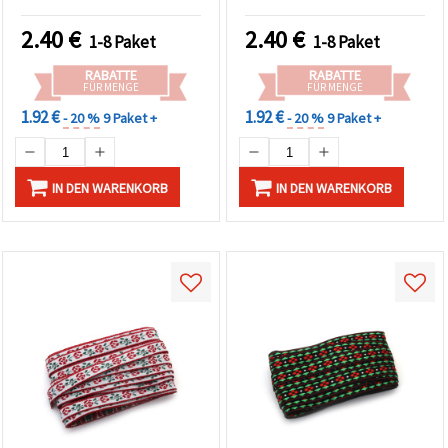
rosa Kante – 5 m
elegante Bastel- &
Nähprojekte
2.40
€
2.40
€
1-8 Paket
1-8 Paket
RABATTE
RABATTE
FÜR MENGE
FÜR MENGE
1.92 €
1.92 €
- 20 %
9 Paket +
- 20 %
9 Paket +
IN DEN WARENKORB
IN DEN WARENKORB