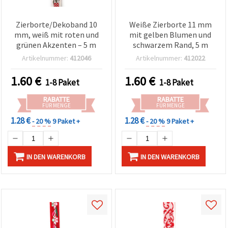
Zierborte/Dekoband 10
Weiße Zierborte 11 mm
mm, weiß mit roten und
mit gelben Blumen und
grünen Akzenten – 5 m
schwarzem Rand, 5 m
Artikelnummer:
412046
Artikelnummer:
412022
1.60
€
1.60
€
1-8 Paket
1-8 Paket
RABATTE
RABATTE
FÜR MENGE
FÜR MENGE
1.28 €
1.28 €
- 20 %
9 Paket +
- 20 %
9 Paket +
IN DEN WARENKORB
IN DEN WARENKORB