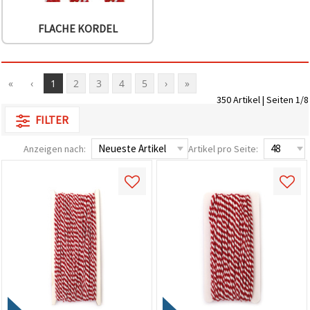
FLACHE KORDEL
«
‹
1
2
3
4
5
›
»
350 Artikel | Seiten 1/8
FILTER
Anzeigen nach:
Artikel pro Seite: