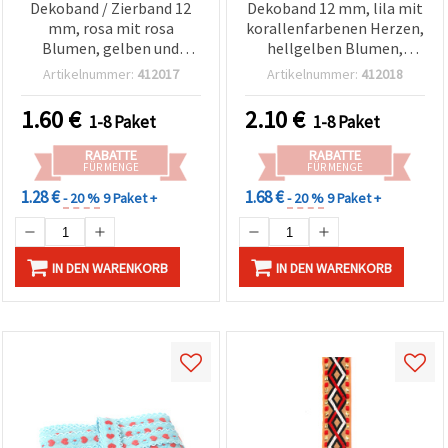
Dekoband / Zierband 12
Dekoband 12 mm, lila mit
mm, rosa mit rosa
korallenfarbenen Herzen,
Blumen, gelben und
hellgelben Blumen,
grünen Blättern – 5 Meter
Punkten und lila Kante - 5
Artikelnummer:
412017
Artikelnummer:
412018
m
1.60
€
2.10
€
1-8 Paket
1-8 Paket
RABATTE
RABATTE
FÜR MENGE
FÜR MENGE
1.28 €
1.68 €
- 20 %
9 Paket +
- 20 %
9 Paket +
IN DEN WARENKORB
IN DEN WARENKORB