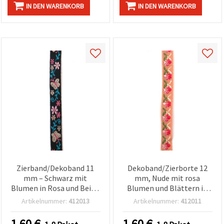
IN DEN WARENKORB
IN DEN WARENKORB
Zierband/Dekoband 11
Dekoband/Zierborte 12
mm – Schwarz mit
mm, Nude mit rosa
Blumen in Rosa und Beige
Blumen und Blättern in
und blauen Blattzweigen,
Beige und Grün – 5 m
Artikelnummer:
412013
Artikelnummer:
412011
5 m
1.60
€
1.60
€