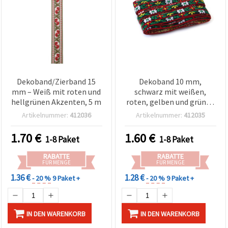
Dekoband/Zierband 15
Dekoband 10 mm,
mm – Weiß mit roten und
schwarz mit weißen,
hellgrünen Akzenten, 5 m
roten, gelben und grünen
Mustern, mit rotem Rand
Artikelnummer:
412036
Artikelnummer:
412035
– 5 Meter
1.70
€
1.60
€
1-8 Paket
1-8 Paket
RABATTE
RABATTE
FÜR MENGE
FÜR MENGE
1.36 €
1.28 €
- 20 %
9 Paket +
- 20 %
9 Paket +
IN DEN WARENKORB
IN DEN WARENKORB