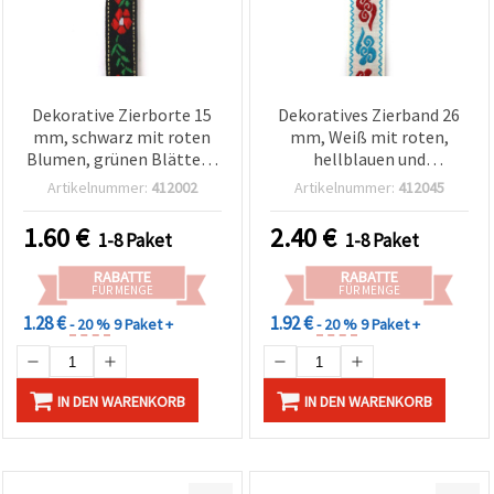
Dekorative Zierborte 15
Dekoratives Zierband 26
mm, schwarz mit roten
mm, Weiß mit roten,
Blumen, grünen Blättern
hellblauen und
und metallischer Lurex-
hellgrauen Kanten - 5 m
Artikelnummer:
412002
Artikelnummer:
412045
Kante – 5 m
1.60
€
2.40
€
1-8 Paket
1-8 Paket
RABATTE
RABATTE
FÜR MENGE
FÜR MENGE
1.28 €
1.92 €
- 20 %
9 Paket +
- 20 %
9 Paket +
IN DEN WARENKORB
IN DEN WARENKORB