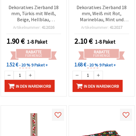
Dekoratives Zierband 18
Dekoratives Zierband 18
mm, Türkis mit Weiß,
mm, Weiß mit Rot,
Beige, Hellblau,
Marineblau, Mint und
Dunkelblau und Schwarz –
rotem Rand – 5 m
Artikelnummer:
412026
Artikelnummer:
412027
5 m
1.90
€
2.10
€
1-8 Paket
1-8 Paket
RABATTE
RABATTE
FÜR MENGE
FÜR MENGE
1.52 €
1.68 €
- 20 %
9 Paket +
- 20 %
9 Paket +
IN DEN WARENKORB
IN DEN WARENKORB