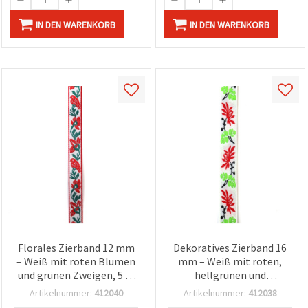
IN DEN WARENKORB
IN DEN WARENKORB
Florales Zierband 12 mm
Dekoratives Zierband 16
– Weiß mit roten Blumen
mm – Weiß mit roten,
und grünen Zweigen, 5 m
hellgrünen und
Rolle für stilvolle
schwarzen Akzenten, 5
Artikelnummer:
412040
Artikelnummer:
412038
Bastelprojekte
Meter