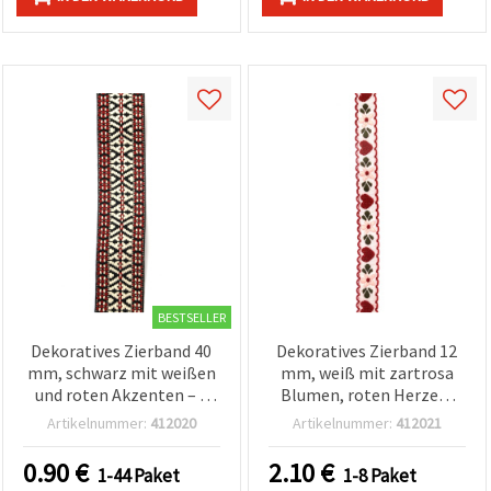
BESTSELLER
Dekoratives Zierband 40
Dekoratives Zierband 12
mm, schwarz mit weißen
mm, weiß mit zartrosa
und roten Akzenten – 1
Blumen, roten Herzen,
Meter
grünen Blättern und
Artikelnummer:
412020
Artikelnummer:
412021
rotem Rand - 5 m
0.90
€
2.10
€
1-44 Paket
1-8 Paket