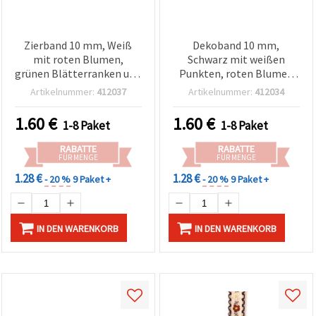
Zierband 10 mm, Weiß
Dekoband 10 mm,
mit roten Blumen,
Schwarz mit weißen
grünen Blätterranken und
Punkten, roten Blumen
rotem Rand - 5 m
und grünen Dreiecken – 5
Artikelnummer:
412037
Artikelnummer:
412034
m
1.60
€
1.60
€
1-8 Paket
1-8 Paket
RABATTE
RABATTE
FÜR MENGE
FÜR MENGE
1.28 €
1.28 €
- 20 %
9 Paket +
- 20 %
9 Paket +
IN DEN WARENKORB
IN DEN WARENKORB