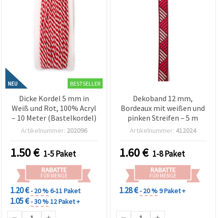
BESTSELLER
NEU
Dicke Kordel 5 mm in
Dekoband 12 mm,
Weiß und Rot, 100% Acryl
Bordeaux mit weißen und
– 10 Meter (Bastelkordel)
pinken Streifen – 5 m
Artikelnummer:
202096
Artikelnummer:
412024
1.50
€
1.60
€
1-5 Paket
1-8 Paket
RABATTE
RABATTE
FÜR MENGE
FÜR MENGE
1.20 €
1.28 €
- 20 %
6-11 Paket
- 20 %
9 Paket +
1.05 €
- 30 %
12 Paket +