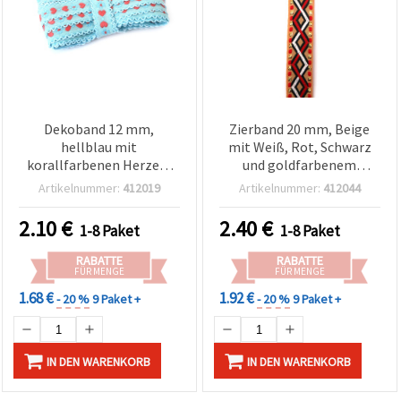
Dekoband 12 mm,
Zierband 20 mm, Beige
hellblau mit
mit Weiß, Rot, Schwarz
korallfarbenen Herzen,
und goldfarbenem
hellblauen Blumen,
Lurexfaden - 5 m
Artikelnummer:
412019
Artikelnummer:
412044
Punkten und hellblauem
Rand – 5 Meter
2.10
€
2.40
€
1-8 Paket
1-8 Paket
RABATTE
RABATTE
FÜR MENGE
FÜR MENGE
1.68 €
1.92 €
- 20 %
9 Paket +
- 20 %
9 Paket +
IN DEN WARENKORB
IN DEN WARENKORB