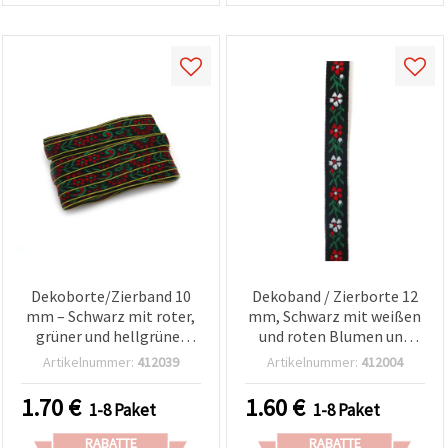
Dekoborte/Zierband 10
Dekoband / Zierborte 12
mm – Schwarz mit roter,
mm, Schwarz mit weißen
grüner und hellgrüner
und roten Blumen und
Kante – 5 m
grünen Blättern – 5 m
Artikelnummer:
412039
Artikelnummer:
412004
1.70
€
1.60
€
1-8 Paket
1-8 Paket
RABATTE
RABATTE