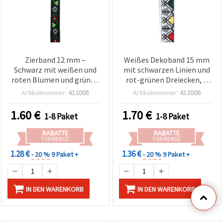
Zierband 12 mm –
Weißes Dekoband 15 mm
Schwarz mit weißen und
mit schwarzen Linien und
roten Blumen und grünen
rot-grünen Dreiecken, 5
Blättern, 5 m
m
Artikelnummer:
412005
Artikelnummer:
412006
1.60
€
1.70
€
1-8 Paket
1-8 Paket
RABATTE
RABATTE
FÜR MENGE
FÜR MENGE
1.28 €
1.36 €
- 20 %
9 Paket +
- 20 %
9 Paket +
IN DEN WARENKORB
IN DEN WARENKORB