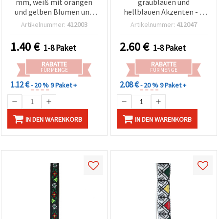
mm, weiß mit orangen
graublauen und
und gelben Blumen und
hellblauen Akzenten - 5
grünen Blättern – 5 m
m
Artikelnummer:
412003
Artikelnummer:
412047
1.40
€
2.60
€
1-8 Paket
1-8 Paket
RABATTE
RABATTE
FÜR MENGE
FÜR MENGE
1.12 €
2.08 €
- 20 %
9 Paket +
- 20 %
9 Paket +
IN DEN WARENKORB
IN DEN WARENKORB