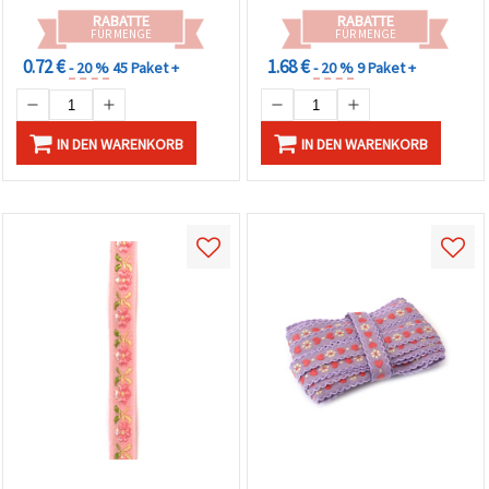
RABATTE
RABATTE
FÜR MENGE
FÜR MENGE
0.72 €
1.68 €
- 20 %
45 Paket +
- 20 %
9 Paket +
IN DEN WARENKORB
IN DEN WARENKORB