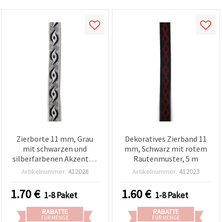
Zierborte 11 mm, Grau
Dekoratives Zierband 11
mit schwarzen und
mm, Schwarz mit rotem
silberfarbenen Akzenten
Rautenmuster, 5 m
- 5 m
Artikelnummer:
412028
Artikelnummer:
412023
1.70
€
1.60
€
1-8 Paket
1-8 Paket
RABATTE
RABATTE
FÜR MENGE
FÜR MENGE