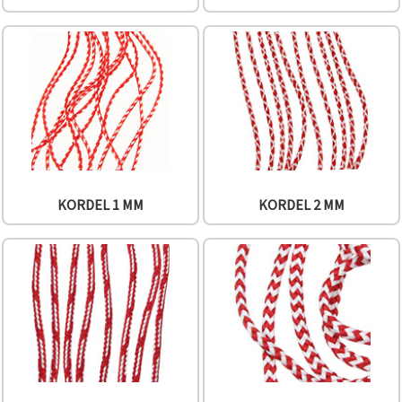
können Sie
jederzeit
ändern
oder
widerrufen.
Impressum
Datenschutzerklärung
Cookie-
Richtlinie
Alle
akzeptieren
KORDEL 1 MM
KORDEL 2 MM
Cookie-
Einstellungen