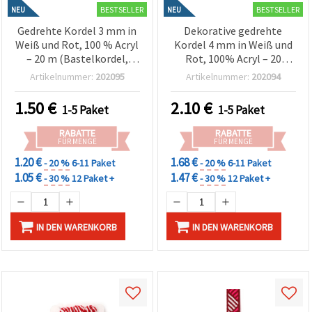
BESTSELLER
BESTSELLER
NEU
NEU
Gedrehte Kordel 3 mm in
Dekorative gedrehte
Weiß und Rot, 100 % Acryl
Kordel 4 mm in Weiß und
– 20 m (Bastelkordel,
Rot, 100% Acryl – 20
Häkel- & Makramee-
Meter Bastelschnur
Artikelnummer:
202095
Artikelnummer:
202094
Zubehör)
1.50
€
2.10
€
1-5 Paket
1-5 Paket
RABATTE
RABATTE
FÜR MENGE
FÜR MENGE
1.20 €
1.68 €
- 20 %
6-11 Paket
- 20 %
6-11 Paket
1.05 €
1.47 €
- 30 %
12 Paket +
- 30 %
12 Paket +
IN DEN WARENKORB
IN DEN WARENKORB