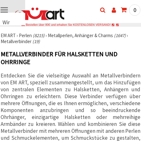
0
Wir
Bestellen über 80€ und erhalten Sie KOSTENLOSEN VERSAND!
verwenden
EM ART
›
Perlen
(8215)
›
Metallperlen, Anhänger & Charms
(1647)
›
Cookies
Metallverbinder
(19)
🍪 Wir
verwenden
METALLVERBINDER FÜR HALSKETTEN UND
Cookies
und
OHRRINGE
ähnliche
Technologien,
Entdecken Sie die vielseitige Auswahl an Metallverbindern
um das
ordnungsgemäße
von EM ART, speziell zusammengestellt, um das Hinzufügen
Funktionieren
von zentralen Elementen zu Halsketten, Anhängern und
der Website
sicherzustellen,
Ohrringen zu erleichtern. Diese Verbinder verfügen über
Ihr
mehrere Öffnungen, die es Ihnen ermöglichen, verschiedene
Nutzungserlebnis
Komponenten anzubringen und so beeindruckende
zu
verbessern
Ohrhänger, einzigartige Halsketten oder mehrreihige
und, mit
Armbänder zu kreieren. Wählen und kombinieren Sie diese
Ihrer
Metallverbinder mit mehreren Öffnungen mit anderen Perlen
Einwilligung,
den
und Schmuckelementen, um Schmuckstücke zu gestalten,
Datenverkehr