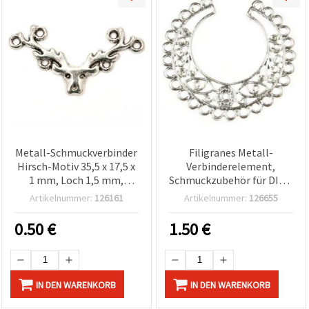
Metall-Schmuckverbinder
Filigranes Metall-
Hirsch-Motiv 35,5 x 17,5 x
Verbinderelement,
1 mm, Loch 1,5 mm,
Schmuckzubehör für DIY &
antiksilberfarben – 5er-
Basteln, 40×30×2 mm,
Artikelnummer:
126161
Artikelnummer:
126655
Set
Loch 2 mm, Farbe Weiß –
2 Stück
0.50
€
1.50
€
IN DEN WARENKORB
IN DEN WARENKORB