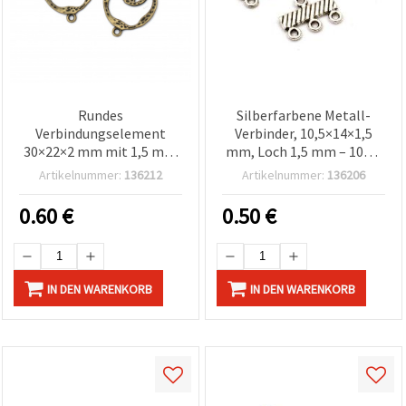
Rundes
Silberfarbene Metall-
Verbindungselement
Verbinder, 10,5×14×1,5
30×22×2 mm mit 1,5 mm
mm, Loch 1,5 mm – 10er-
Loch, Antikbronze – 5
Pack Schmuckzubehör für
Artikelnummer:
136212
Artikelnummer:
136206
Stück
Schmuckherstellung &
Basteln
0.60
€
0.50
€
IN DEN WARENKORB
IN DEN WARENKORB