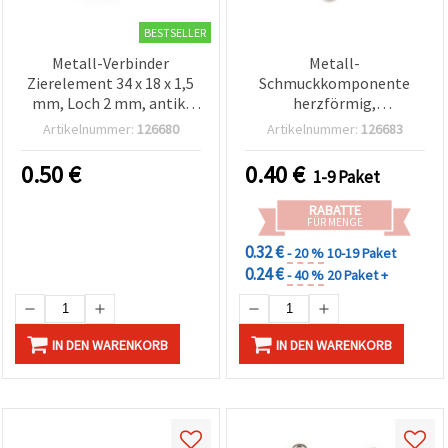
BESTSELLER
Metall-Verbinder
Metall-
Zierelement 34 x 18 x 1,5
Schmuckkomponente
mm, Loch 2 mm, antik-
herzförmig,
silberfarben – 4 Stück
antiksilberfarben, 33 x 28
Artikelnummer:
126680
Artikelnummer:
126683
x 2 mm, Verbindungsloch
2 mm, 4er-Pack – für DIY
0.50
€
0.40
€
1-9 Paket
Basteln &
Schmuckherstellung
RABATTE
FÜR MENGE
0.32 €
- 20 %
10-19 Paket
0.24 €
- 40 %
20 Paket +
IN DEN WARENKORB
IN DEN WARENKORB