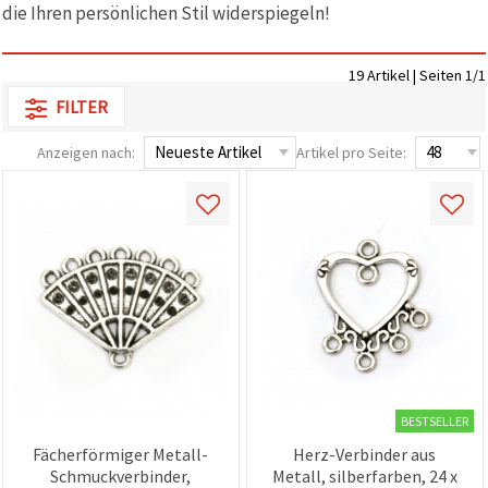
die Ihren persönlichen Stil widerspiegeln!
zu
analysieren
sowie
relevantere
19 Artikel | Seiten 1/1
Inhalte und
Werbung
FILTER
anzuzeigen,
auch mit
Anzeigen nach:
Artikel pro Seite:
Unterstützung
unserer
Partner für
Analyse
und
Marketing.
Sie können
alle
Cookies
akzeptieren,
ablehnen
oder Ihre
Auswahl in
den
Einstellungen
BESTSELLER
individuell
festlegen.
Fächerförmiger Metall-
Herz-Verbinder aus
Ihre
Schmuckverbinder,
Metall, silberfarben, 24 x
Einwilligung