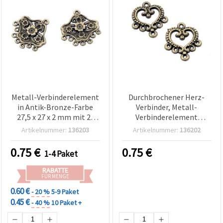
Metall-Verbinderelement
Durchbrochener Herz-
in Antik-Bronze-Farbe
Verbinder, Metall-
27,5 x 27 x 2 mm mit 2-
Verbinderelement
mm-Loch, DIY-Schmuck-
22x20x1,5 mm, Loch 2
Artikelnummer:
136203
Artikelnummer:
136202
& Bekleidungszubehör - 5
mm, Farbe Antik-Bronze –
Stück
10 Stück
0.75
€
0.75
€
1-4 Paket
RABATTE
FÜR MENGE
0.60 €
- 20 %
5-9 Paket
0.45 €
- 40 %
10 Paket +