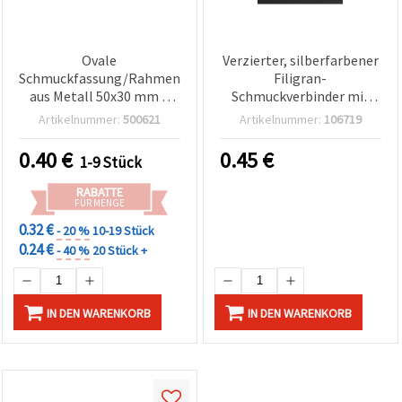
Ovale
Verzierter, silberfarbener
Schmuckfassung/Rahmen
Filigran-
aus Metall 50x30 mm –
Schmuckverbinder mit
Verbinder, silberfarben,
innenliegendem
Artikelnummer:
500621
Artikelnummer:
106719
für Armbänder,
Anhänger,
Halsketten und Ohrringe,
Metallkomponente mit
0.40
€
0.45
€
1-9 Stück
DIY-Schmuckherstellung
Blumenmotiv, 33×18×1
mm, Loch 1,5 mm
RABATTE
FÜR MENGE
0.32 €
- 20 %
10-19 Stück
0.24 €
- 40 %
20 Stück +
IN DEN WARENKORB
IN DEN WARENKORB