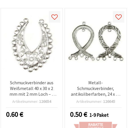
Schmuckverbinder aus
Metall-
Weißmetall 40 x 30 x 2
Schmuckverbinder,
mm mit 2 mm Loch – 2
antiksilberfarben, 24 x 42
Stück
x 2,5 mm, Loch 1,5 mm, 2
Artikelnummer:
126654
Artikelnummer:
126645
Stück, für DIY-Schmuck &
Bastelprojekte
0.60
€
0.50
€
1-9 Paket
RABATTE
FÜR MENGE