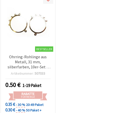
BESTSELLER
Ohrring-Rohlinge aus
Metall, 31 mm,
silberfarben, 10er-Set –
Schmuckzubehör für DIY &
Artikelnummer:
507033
Basteln
0.50
€
1-19 Paket
RABATTE
FÜR MENGE
0.35 €
- 30 %
20-49 Paket
0.30 €
- 40 %
50 Paket +